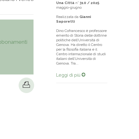
Una Città
n°
310 / 2025
maggio-giugno
Realizzata da
Gianni
Saporetti
Dino Cofrancesco è professore
emerito di Storia delle dottrine
politiche dell’Università di
bbonamenti
Genova. Ha diretto il Centro
per la filosofia italiana e il
Centro internazionale di studi
italiani dell’Università di
Genova. Tra...
Leggi di più