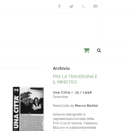
Facebook
Twitter
+39
unacitta@unacitta.o
0543
21422
Archivio
FRA LA TRAVERSINA E
IL MINISTRO
Una Città
n°
73 / 1998
Dicembre
Realizzata da
Marco Bellini
Antonio Aldrighetti è
segretarioprovinciale della
Fim-Cisl di Verona, Federico
Bozzini è collaboratoredella