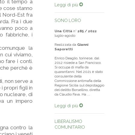
to il tempo a
Leggi di più
le cose stanno
el Nord-Est fra
SONO LORO
rda. Fra i due
 vanno poco a
Una Città
n°
285 / 2022
 fabbriche, i
luglio-agosto
Realizzata da
Gianni
 comunque la
Saporetti
n cui viviamo,
Enrico Deaglio, torinese, dal
 fare i conti.
2012 risiede a San Francisco.
nche perché è
Si occupa di mafia da
quarant’anni. Nel 2021 è stato
consulente della
di, non serve a
Commissione antimafia della
Regione Sicilia sul depistaggio
propri figli in
del delitto Borsellino, diretta
co nucleare, di
da Claudio Fava. Ha ...
iva un impero
Leggi di più
LIBERALISMO
agna contro la
COMUNITARIO
ciano i veneti