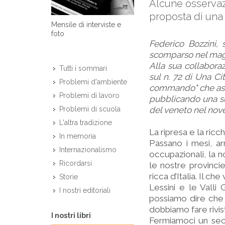
Alcune osservazi
proposta di una 
Mensile di interviste e
foto
Federico Bozzini,
scomparso nel mag
Alla sua collabora
Tutti i sommari
sul n. 72 di Una C
Problemi d'ambiente
commando" che assa
Problemi di lavoro
pubblicando una sua
del veneto nel nove
Problemi di scuola
L'altra tradizione
La ripresa e la ric
In memoria
Passano i mesi, arr
Internazionalismo
occupazionali, la n
Ricordarsi
le nostre provincie
ricca d’Italia. Il ch
Storie
Lessini e le Valli
I nostri editoriali
possiamo dire che i
dobbiamo fare rivis
I nostri libri
Fermiamoci un sec