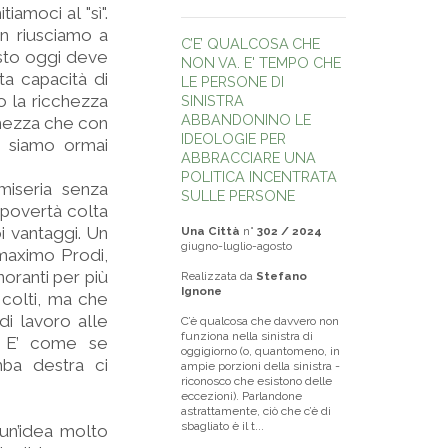
iamoci al "sì".
on riusciamo a
C’E’ QUALCOSA CHE
esto oggi deve
NON VA. E' TEMPO CHE
a capacità di
LE PERSONE DI
 la ricchezza
SINISTRA
ABBANDONINO LE
cchezza che con
IDEOLOGIE PER
i siamo ormai
ABBRACCIARE UNA
POLITICA INCENTRATA
miseria senza
SULLE PERSONE
 povertà colta
i vantaggi. Un
Una Città
n°
302 / 2024
giugno-luglio-agosto
 maximo Prodi,
noranti per più
Realizzata da
Stefano
Ignone
 colti, ma che
i lavoro alle
C’è qualcosa che davvero non
funziona nella sinistra di
a. E’ come se
oggigiorno (o, quantomeno, in
ba destra ci
ampie porzioni della sinistra -
riconosco che esistono delle
eccezioni). Parlandone
astrattamente, ciò che c’è di
sbagliato è il t...
 un’idea molto