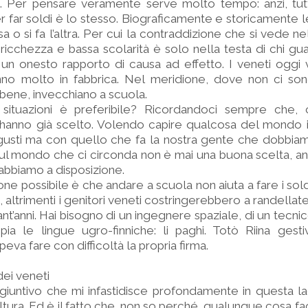
o. Per pensare veramente serve molto tempo: anzi, tut
r far soldi è lo stesso. Biograficamente e storicamente 
sa o si fa l’altra. Per cui la contraddizione che si vede n
ricchezza e bassa scolarità è solo nella testa di chi gua
 un onesto rapporto di causa ad effetto. I veneti oggi
no molto in fabbrica. Nel meridione, dove non ci sono
bene, invecchiano a scuola.
situazioni è preferibile? Ricordandoci sempre che,
 hanno già scelto. Volendo capire qualcosa del mondo i
 gusti ma con quello che fa la nostra gente che dobbiamo
ul mondo che ci circonda non è mai una buona scelta, a
abbiamo a disposizione.
one possibile è che andare a scuola non aiuta a fare i sol
altrimenti i genitori veneti costringerebbero a randellate i 
ant’anni. Hai bisogno di un ingegnere spaziale, di un tecni
ia le lingue ugro-finniche: li paghi. Totò Riina gest
eva fare con difficoltà la propria firma.
dei veneti
giuntivo che mi infastidisce profondamente in questa l
tura. Ed è il fatto che, non so perché, qualunque cosa fac