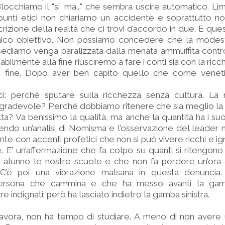
cchiamo il "sì, ma..." che sembra uscire automatico. Limit
punti etici non chiariamo un accidente e soprattutto n
rizione della realtà che ci trovi d’accordo in due. E qu
unico obiettivo. Non possiamo concedere che la modest
ediamo venga paralizzata dalla menata ammuffita contro
abilmente alla fine riusciremo a fare i conti sia con la ri
la fine. Dopo aver ben capito quello che come venet
ci: perché sputare sulla ricchezza senza cultura. La 
ù gradevole? Perché dobbiamo ritenere che sia meglio la
ta? Va benissimo la qualità, ma anche la quantità ha i suo
endo un’analisi di Nomisma e l’osservazione del leader
te con accenti profetici che non si può vivere ricchi e ig
. E’ un’affermazione che fa colpo su quanti si ritengono
 alunno le nostre scuole e che non fa perdere un’ora d
. C’è poi una vibrazione malsana in questa denunci
ersona che cammina e che ha messo avanti la gam
 indignati: però ha lasciato indietro la gamba sinistra.
 lavora, non ha tempo di studiare. A meno di non avere