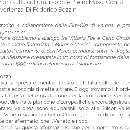
oni sulla cultura, i soldi e Pietro Maso. Con la
vertenza. Di Federico Bozzini.
 storico e collaboratore della Fim-Cisl di Verona, è p
gio scorso.
zione dobbiamo il dialogo tra Vittorio Foa e Carlo Gin
ittà, nonché l’intervista a Moreno Menini, componente de
ltò il campanile di San Marco, comparsa sul n. 75. Vogli
 riflessione presentata in un corso di formazione della 
mbre 1995 e diffusa all’interno del sindacato.
chezza
iva la ripresa e mentre il resto dell’Italia soffre le pen
ostra economia si mette a tirare. E oggi troviamo il Nord-
 alla testa delle graduatorie per la produzione. Verona 
e vuol dire fra le più ricche d’Europa, il che ancora significa 
 Grandi Veronesi sono equiparabili solo alla Silicon Val
l Veneto sia ancora bello. Certo è, e ce lo dicono gli a
te per affermarlo, che il Veneto è ricco.
ondo su questa affermazione che per il momento e l’u