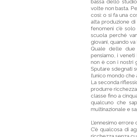
bassa dello studi
volte non basta. Pe
così: o si fa una co
alta produzione di 
fenomeni c’è solo
scuola perché van
giovani, quando va 
Quale delle due 
pensiamo, i veneti
non è con i nostri
Sputare sdegnati s
l’unico mondo che 
La seconda riflessi
produrre ricchezza, 
classe fino a cinqu
qualcuno che sapp
multinazionale e sap
L’ennesimo errore 
C’è qualcosa di ag
ricchezza senza cul