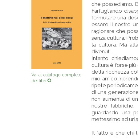
che possediamo. Blo
Farfugliando disap
formulare una desc
essere il nostro 
ragionare che poss
senza cultura. Prob
la cultura. Ma al
divenuti.
Intanto chiediamo
cultura è forse pi
della ricchezza col
Vai al catalogo completo
mio amico, riprend
dei libri
ripete periodicamen
di una generazione
non aumenta di un
nostre fabbriche
guardando una p
mettessimo ad urlare
Il fatto è che chi