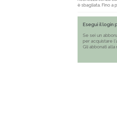
è sbagliata. Fino a
Esegui il login
Se sei un abbona
per acquistare l
Gli abbonati alla