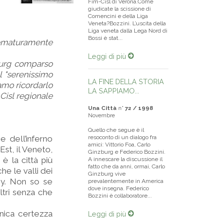
Fim-Cisl di Verona.Come
giudicate la scissione di
Comencini e della Liga
Veneta?Bozzini. L’uscita della
Liga veneta dalla Lega Nord di
Bossi è stat...
rematuramente
Leggi di più
zburg comparso
l "serenissimo
LA FINE DELLA STORIA
amo ricordarlo
LA SAPPIAMO...
Cisl regionale
Una Città
n°
72 / 1998
Novembre
Quello che segue è il
e dell’inferno
resoconto di un dialogo fra
amici: Vittorio Foa, Carlo
Est, il Veneto,
Ginzburg e Federico Bozzini.
è la città più
A innescare la discussione il
fatto che da anni, ormai, Carlo
che le valli dei
Ginzburg vive
ley. Non so se
prevalentemente in America
dove insegna. Federico
ltri senza che
Bozzini è collaboratore...
nica certezza
Leggi di più