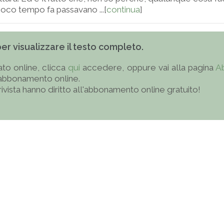
 poco tempo fa passavano ...[
continua
]
 per visualizzare il testo completo.
to online, clicca
qui
accedere, oppure vai alla pagina
A
'abbonamento online.
 rivista hanno diritto all'abbonamento online gratuito!