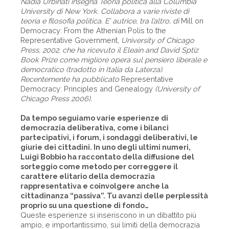
Nadia Urbinati insegna Teoria politica alla Columbia
University di New York. Collabora a varie riviste di
teoria e filosofia politica. E’ autrice, tra l’altro, di
Mill on
Democracy: From the Athenian Polis to the
Representative Government,
University of Chicago
Press, 2002, che ha ricevuto il Eleain and David Sptiz
Book Prize come migliore opera sul pensiero liberale e
democratico (tradotto in Italia da Laterza).
Recentemente ha pubblicato
Representative
Democracy: Principles and Genealogy
(University of
Chicago Press 2006).
Da tempo seguiamo varie esperienze di
democrazia deliberativa, come i bilanci
partecipativi, i forum, i sondaggi deliberativi, le
giurie dei cittadini. In uno degli ultimi numeri,
Luigi Bobbio ha raccontato della diffusione del
sorteggio come metodo per correggere il
carattere elitario della democrazia
rappresentativa e coinvolgere anche la
cittadinanza “passiva”. Tu avanzi delle perplessità
proprio su una questione di fondo…
Queste esperienze si inseriscono in un dibattito più
ampio, e importantissimo, sui limiti della democrazia