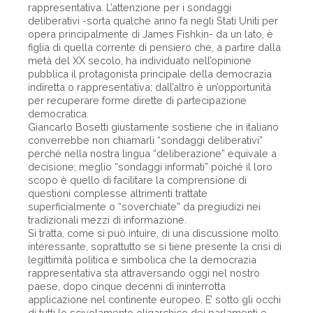
rappresentativa. L’attenzione per i sondaggi
deliberativi -sorta qualche anno fa negli Stati Uniti per
opera principalmente di James Fishkin- da un lato, è
figlia di quella corrente di pensiero che, a partire dalla
metà del XX secolo, ha individuato nell’opinione
pubblica il protagonista principale della democrazia
indiretta o rappresentativa; dall’altro è un’opportunità
per recuperare forme dirette di partecipazione
democratica.
Giancarlo Bosetti giustamente sostiene che in italiano
converrebbe non chiamarli “sondaggi deliberativi”
perché nella nostra lingua “deliberazione” equivale a
decisione; meglio “sondaggi informati” poiché il loro
scopo è quello di facilitare la comprensione di
questioni complesse altrimenti trattate
superficialmente o “soverchiate” da pregiudizi nei
tradizionali mezzi di informazione.
Si tratta, come si può intuire, di una discussione molto
interessante, soprattutto se si tiene presente la crisi di
legittimità politica e simbolica che la democrazia
rappresentativa sta attraversando oggi nel nostro
paese, dopo cinque decenni di ininterrotta
applicazione nel continente europeo. E’ sotto gli occhi
di tutti lo scivolamento oligarchico dei parlamenti e