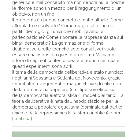
generico e mal concepito ma non denota nulla, poiché
le riforme sono un mezzo per il raggiungimento di un
obiettivo, non un fine.
Il problema è dunque concreto e molto attuale. Come
affrontarlo e risolverlo? Come reagire alla fine dei
partiti ideologici, gli unici che mobilitavano la
partecipazione? Come riportare la rappresentanza sui
binari democratici? La gemmazione di forme
deliberative dirette (benché solo consultive) vuole
essere una risposta a questo problema. Vediamo
allora di capire il contesto ideale e teorico nel quale
questi esperimenti sono sorti.
Il tema della democrazia deliberativa è stato rilanciato
negli anni Sessanta e Settanta del Novecento, grazie
soprattutto a Jürgen Habermas, in chiave di critica sia
della democrazia popolare (o di tipo sovietico) sia
della democrazia elettoralistica (il modello elitario). La
teoria deliberativa è nata dall’insoddisfazione per la
democrazia popolare egualitaria (dominata dal partito
unico e dalla repressione della sfera pubblica) e per ...
[
continua
]