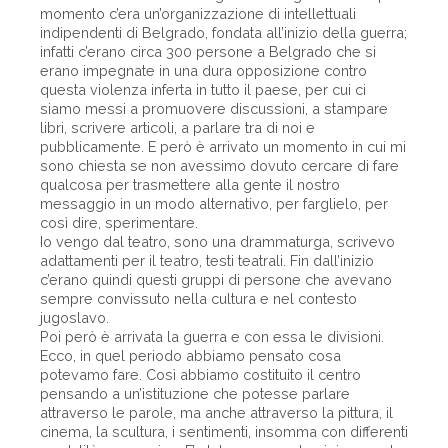
momento c’era un’organizzazione di intellettuali
indipendenti di Belgrado, fondata all’inizio della guerra;
infatti c’erano circa 300 persone a Belgrado che si
erano impegnate in una dura opposizione contro
questa violenza inferta in tutto il paese, per cui ci
siamo messi a promuovere discussioni, a stampare
libri, scrivere articoli, a parlare tra di noi e
pubblicamente. E però è arrivato un momento in cui mi
sono chiesta se non avessimo dovuto cercare di fare
qualcosa per trasmettere alla gente il nostro
messaggio in un modo alternativo, per farglielo, per
così dire, sperimentare.
Io vengo dal teatro, sono una drammaturga, scrivevo
adattamenti per il teatro, testi teatrali. Fin dall’inizio
c’erano quindi questi gruppi di persone che avevano
sempre convissuto nella cultura e nel contesto
jugoslavo.
Poi però è arrivata la guerra e con essa le divisioni.
Ecco, in quel periodo abbiamo pensato cosa
potevamo fare. Così abbiamo costituito il centro
pensando a un’istituzione che potesse parlare
attraverso le parole, ma anche attraverso la pittura, il
cinema, la scultura, i sentimenti, insomma con differenti