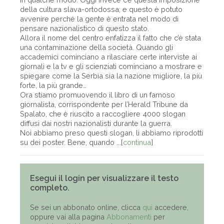
della cultura slava-ortodossa; e questo è potuto
avvenire perché la gente è entrata nel modo di
pensare nazionalistico di questo stato.
Allora il nome del centro enfatizza il fatto che c’è stata
una contaminazione della società. Quando gli
accademici cominciano a rilasciare certe interviste ai
giornali e la tv e gli scienziati cominciano a mostrare e
spiegare come la Serbia sia la nazione migliore, la più
forte, la più grande…
Ora stiamo promuovendo il libro di un famoso
giornalista, corrispondente per l’Herald Tribune da
Spalato, che è riuscito a raccogliere 4000 slogan
diffusi dai nostri nazionalisti durante la guerra.
Noi abbiamo preso questi slogan, li abbiamo riprodotti
su dei poster. Bene, quando ...[
continua
]
Esegui il login per visualizzare il testo
completo.
Se sei un abbonato online, clicca
qui
accedere,
oppure vai alla pagina
Abbonamenti
per