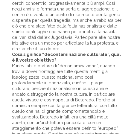
cerchi concentrici progressivamente più ampi. Così
negli anni si è formata una sorta di aggregazione, e il
centro è diventato un punto di riferimento per la gente
disperata per quella tragedia, ma anche arrabbiata per
ciò che era stato fatto dalla follia nazionalista e dalle
spinte centrifughe che hanno poi portato alla nascita
dei vari stati dall’ex Jugoslavia. Partecipare alle nostre
iniziative era un modo per articolare la tua protesta, e
direi anche il tuo dolore.
Cosa significa “decontaminazione culturale”, qual
è il vostro obiettivo?
E’ inevitabile parlare di “decontaminazione”, quando ti
trovi a dover fronteggiare tutte queste menti già
ideologizzate, questo nazionalismo così
profondamente interiorizzato, e infine il plagio
culturale, perché il nazionalismo in questi anni è
andato distruggendo la nostra cultura, in particolare
quella vivace e cosmopolita di Belgrado. Perché si
comincia sempre con la grande letteratura, con tutto
quello che hai di grande compromettendolo e
svalutandolo. Belgrado infatti era una città molto
aperta, con un’architettura particolare, con un
atteggiamento che poteva essere definito “europeo”
in qualche modo. Oggi invece c’è questa imposizione