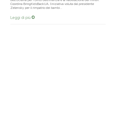
dell’Ucraina per i Diritti dell’infanzia e la riabilitazione dei minori.
Coordina BringKidsBackUA, l’iniziativa voluta dal presidente
Zelensky per il rimpatrio dei bambi...
Leggi di più