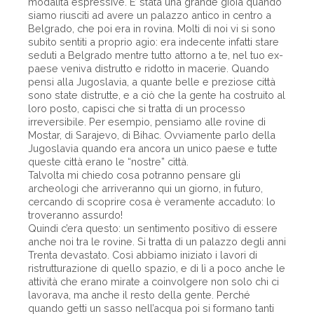
modalità espressive. E’ stata una grande gioia quando
siamo riusciti ad avere un palazzo antico in centro a
Belgrado, che poi era in rovina. Molti di noi vi si sono
subito sentiti a proprio agio: era indecente infatti stare
seduti a Belgrado mentre tutto attorno a te, nel tuo ex-
paese veniva distrutto e ridotto in macerie. Quando
pensi alla Jugoslavia, a quante belle e preziose città
sono state distrutte, e a ciò che la gente ha costruito al
loro posto, capisci che si tratta di un processo
irreversibile. Per esempio, pensiamo alle rovine di
Mostar, di Sarajevo, di Bihac. Ovviamente parlo della
Jugoslavia quando era ancora un unico paese e tutte
queste città erano le “nostre” città.
Talvolta mi chiedo cosa potranno pensare gli
archeologi che arriveranno qui un giorno, in futuro,
cercando di scoprire cosa è veramente accaduto: lo
troveranno assurdo!
Quindi c’era questo: un sentimento positivo di essere
anche noi tra le rovine. Si tratta di un palazzo degli anni
Trenta devastato. Così abbiamo iniziato i lavori di
ristrutturazione di quello spazio, e di lì a poco anche le
attività che erano mirate a coinvolgere non solo chi ci
lavorava, ma anche il resto della gente. Perché
quando getti un sasso nell’acqua poi si formano tanti