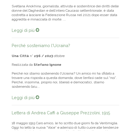
Svetlana Anokhina, giornalista, attivista e sostenitrice dei diritti delle
donne del Daghestan e dell’intero Caucaso settentrionale, è stata
costretta a lasciare la Federazione Russa nel 2021 dopo esser stata
aggredita e minacciata di morte. ...
Leggi di più
Perché sosteniamo l'Ucraina?
Una Città
n°
296 / 2023
ottobre
Realizzata da
Stefano Ignone
Perché noi stiamo sostenendo l’Ucraina? Un amico mi ha sfidato a
trovare una risposta a questa domanda, dove l’enfasi cade sul “noi”.
Perché, insomma, proprio noi, liberali e democratici, stiamo
sostenendo l’aiu...
Leggi di più
Lettera di Andrea Caffi a Giuseppe Prezzolini, 1915
18 maggio 1915 Caro amico, le ho scritto due giorni fa da Ventimiglia.
Oggi ho letto la nuova “Voce” e aderisco di tutto cuore alle tendenze