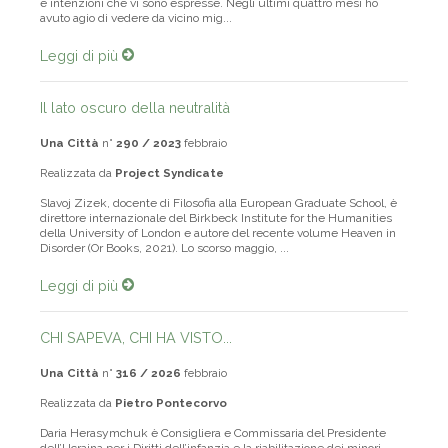
e intenzioni che vi sono espresse. Negli ultimi quattro mesi ho
avuto agio di vedere da vicino mig...
Leggi di più
Il lato oscuro della neutralità
Una Città
n°
290 / 2023
febbraio
Realizzata da
Project Syndicate
Slavoj Zizek, docente di Filosofia alla European Graduate School, è
direttore internazionale del Birkbeck Institute for the Humanities
della University of London e autore del recente volume Heaven in
Disorder (Or Books, 2021). Lo scorso maggio, ...
Leggi di più
CHI SAPEVA, CHI HA VISTO...
Una Città
n°
316 / 2026
febbraio
Realizzata da
Pietro Pontecorvo
Daria Herasymchuk è Consigliera e Commissaria del Presidente