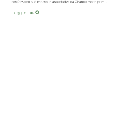
cortocircuito di cui ora proprio Chance rischia di rimanere vittima. E’
così? Marco si è messo in aspettativa da Chance molto prim...
Leggi di più