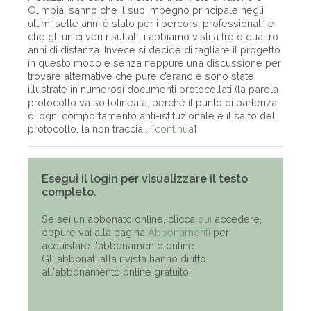
Olimpia, sanno che il suo impegno principale negli
ultimi sette anni è stato per i percorsi professionali, e
che gli unici veri risultati li abbiamo visti a tre o quattro
anni di distanza. Invece si decide di tagliare il progetto
in questo modo e senza neppure una discussione per
trovare alternative che pure c’erano e sono state
illustrate in numerosi documenti protocollati (la parola
protocollo va sottolineata, perché il punto di partenza
di ogni comportamento anti-istituzionale è il salto del
protocollo, la non traccia ...[
continua
]
Esegui il login per visualizzare il testo
completo.
Se sei un abbonato online, clicca
qui
accedere,
oppure vai alla pagina
Abbonamenti
per
acquistare l'abbonamento online.
Gli abbonati alla rivista hanno diritto
all'abbonamento online gratuito!