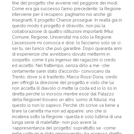
fine del progetto che avviene nel peggiore dei modi.
Come era già successo l’anno precedente, la Regione
interviene per il recupero: paghiamo noi anche gli
insegnanti. Il progetto Chance prosegue. In realtà già in
questo modo il progetto è stravolto, non più la
collaborazione di quattro istituzioni importanti (Miur,
Comune, Regione, Università) ma solo la Regione.
L’assessore mi convoca e dice: lo facciamo solo se ci
sei tu, sei l’unico che può garantire. Dopo quaranta anni
di esperienze che avrebbero dovuto mettermi in
sospetto, come il più ingenuo dei ragazzini ci credo
ed accetto. Nel frattempo, senza dirlo a me -che
certamente sarei stato d’accordo- convocano da
Trento, dove si è trasferito, Marco Rossi Doria, credo
per offrirgli la direzione del progetto e visto che lui
non accetta (il diavolo ci mette la coda ed io lo so in
diretta perché lo incrocio mentre esce dal Palazzo
della Regione) trovano un altro ‘uomo di fiducia’, ma
questo io non lo sapevo. Perché chi scrive va bene a
tirare la carretta ma non ad apparire: uno che si
incatena sotto la Regione -questa è solo l’ultima di una
lunga serie di malefatte- non può avere la
‘rappresentanza del progetto’, soprattutto se -come
mille volte mi è stato rimproverato- ha accesso diretto