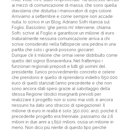
ai mezzi di comunicazione di massa, che sono quella
diavoleria che disturba i manovratori di ogni colore.
Arriviamo a settembre e come sempre non accade
nulla. Io scrivo in un Blog, Adriano Sofri rilancia sul
Foglio, Bassolino ‘ghe pensi mi’ interviene, chiama
Sofri, scrive al Foglio e garantisce un milione di euro
(naturalmente nessuna comunicazione arriva a chi
scrive considerato nella fattispecie una pedina in una
partita che solo i grandi possono giocare).
Dunque c’è il milione che ormai viene distribuito come
quello del signor Bonaventura. Nel frattempo i
funzionari regionali preposti e tutti gli uomini del
presidente, l’unico provvedimento concreto e celere
che prendono è quello di riprendersi indietro 650.000
euro di quelli stanziati l’anno precedente e che non
sono ancora stati spesi grazie al sabotaggio della
stessa Regione (dodici insegnanti previsti per
realizzare il progetto non si sono mai visti, e ancora
nessuno ha dato uno straccio di spiegazione). Il
milione di euro in realtà è solo 350.000, anzi, poiché il
precedente progetto era triennale, passiamo da 2,6
milioni in due anni a 1,650 milioni, ossia un milione in
meno. Non dico più niente di questo tipo perché