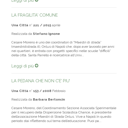
Leggi di più
LA FRAGILITA' COMUNE
Una Città
n°
221 / 2015
aprile
Realizzata da
Stefano Ignone
Cesare Moreno è uno dei coordinatori di "Maestri di strada”
(maestridistrada.it), Onlus di Napoli che, dopo aver lavorato per anni
nei quartieri, è entrata con progetti specifici nelle scuole "difficili”
della città. Santa Parrello è ricercatrice all’Univ...
Leggi di più
LA PEDANA CHE NON C’E’ PIU’
Una Città
n°
153 / 2008
Febbraio
Realizzata da
Barbara Bertoncin
Cesare Moreno, del Coordinamento Sezione Associata Sperimentale
per il recupero della Dispersione Scolastica Chance, è presidente
dell’associazione Maestri di Strada Onlus. Vive a Napoli.In questo
periodo stai riflettendo sul tema dell’educazione. Puoi pa...