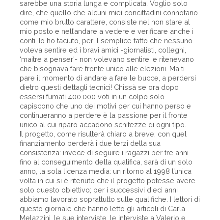
sarebbe una storia lunga e complicata. Voglio solo
dire, che quello che alcuni miei concittadini connotano
come mio brutto carattere, consiste nel non stare al
mio posto e nell’andare a vedere e verificare anche i
conti. Io ho taciuto, per il semplice fatto che nessuno
voleva sentire ed i bravi amici -giornalisti, colleghi,
‘maitre a penser’- non volevano sentire, e ritenevano
che bisognava fare fronte unico alle elezioni. Ma ti
pare il momento di andare a fare le bucce, a perdersi
dietro questi dettagli tecnici! Chissà se ora dopo
essersi fumati 400.000 voti in un colpo solo
capiscono che uno dei motivi per cui hanno perso e
continueranno a perdere è la passione per il fronte
unico al cui riparo accadono schifezze di ogni tipo.
Il progetto, come risulterà chiaro a breve, con quel
finanziamento perderà i due terzi della sua
consistenza: invece di seguire i ragazzi per tre anni
fino al conseguimento della qualifica, sarà di un solo
anno, la sola licenza media: un ritorno al 1998 l’unica
volta in cui si è ritenuto che il progetto potesse avere
solo questo obiettivo; per i successivi dieci anni
abbiamo lavorato soprattutto sulle qualifiche. I lettori di
questo giornale che hanno letto gli articoli di Carla
Melazzini, le sue interviste, le interviste a Valerio e