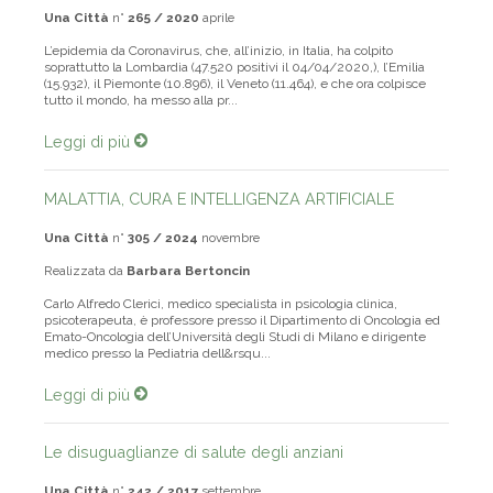
Una Città
n°
265 / 2020
aprile
L’epidemia da Coronavirus, che, all’inizio, in Italia, ha colpito
soprattutto la Lombardia (47.520 positivi il 04/04/2020,), l’Emilia
(15.932), il Piemonte (10.896), il Veneto (11.464), e che ora colpisce
tutto il mondo, ha messo alla pr...
Leggi di più
MALATTIA, CURA E INTELLIGENZA ARTIFICIALE
Una Città
n°
305 / 2024
novembre
Realizzata da
Barbara Bertoncin
Carlo Alfredo Clerici, medico specialista in psicologia clinica,
psicoterapeuta, è professore presso il Dipartimento di Oncologia ed
Emato-Oncologia dell’Università degli Studi di Milano e dirigente
medico presso la Pediatria dell&rsqu...
Leggi di più
Le disuguaglianze di salute degli anziani