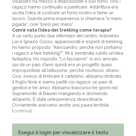
Villacidro ha messo a disposizione il suo forno, così i
ragazzi hanno continuato a panificare. Addirittura era
uscita l’idea di costruire un forno nostro e farne un
lavoro. Questa prima esperienza si chiamava "a manu
pigada”, cioè "presi per mano”.
Com’è nata l’idea del trekking come terapia?
A un certo punto due infermieri del centro, Antonello
Lixi e Ignazio Cossu, appassionati e esperti di trekking,
mi hanno proposto: "Alessandro, perché non portiamo
i ragazzi a fare trekking?”. Mi è sembrata subito un’idea
fantastica. Ho risposto: "Lo facciamo!”. Io ero arrivato
qui da un paio d’anni quindi era un progetto quasi
improponibile all’istituzione, perché rischioso, strano...
Così, invece di timbrare il cartellino, abbiamo timbrato
il foglio ferie e siamo partiti coi ragazzi, un paio di
genitori e tre amici. Abbiamo trascorso tre giorni nel
Supramonte di Baunei mangiando e dormendo
all’aperto. È stata un’esperienza straordinaria.
Ovviamente avevamo anche una paura terribile, ...
[
continua
]
Esegui il login per visualizzare il testo