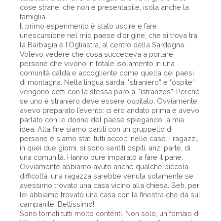
cose strane, che non è presentabile, isola anche la
famiglia.
Il primo esperimento è stato uscire e fare
un’escursione nel mio paese d’origine, che si trova tra
la Barbagia e l’Ogliastra, al centro della Sardegna.
Volevo vedere che cosa succedeva a portare
persone che vivono in totale isolamento in una
comunità calda e accogliente come quella dei paesi
di montagna. Nella lingua sarda, "straniero” e "ospite”
vengono detti con la stessa parola: "istranzos”. Perché
se uno è straniero deve essere ospitato. Ovviamente
avevo preparato l’evento: ci ero andato prima e avevo
parlato con le donne del paese spiegando la mia
idea. Alla fine siamo partiti con un gruppetto di
persone e siamo stati tutti accolti nelle case. I ragazzi,
in quei due giorni, si sono sentiti ospiti, anzi parte, di
una comunità. Hanno pure imparato a fare il pane.
Ovviamente abbiamo avuto anche qualche piccola
difficoltà: una ragazza sarebbe venuta solamente se
avessimo trovato una casa vicino alla chiesa. Beh, per
lei abbiamo trovato una casa con la finestra che dà sul
campanile. Bellissimo!
Sono tornati tutti molto contenti. Non solo, un fornaio di