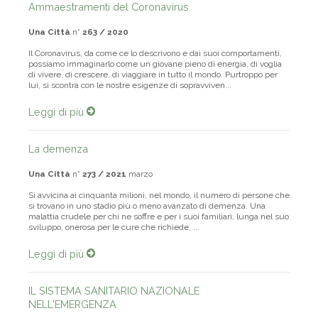
Ammaestramenti del Coronavirus
Una Città
n°
263 / 2020
Il Coronavirus, da come ce lo descrivono e dai suoi comportamenti,
possiamo immaginarlo come un giovane pieno di energia, di voglia
di vivere, di crescere, di viaggiare in tutto il mondo. Purtroppo per
lui, si scontra con le nostre esigenze di sopravviven...
Leggi di più
La demenza
Una Città
n°
273 / 2021
marzo
Si avvicina ai cinquanta milioni, nel mondo, il numero di persone che
si trovano in uno stadio più o meno avanzato di demenza. Una
malattia crudele per chi ne soffre e per i suoi familiari, lunga nel suo
sviluppo, onerosa per le cure che richiede, ...
Leggi di più
IL SISTEMA SANITARIO NAZIONALE
NELL'EMERGENZA