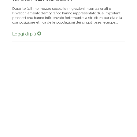
Una Città
n°
242 / 2017
settembre
Durante l’ultimo mezzo secolo le migrazioni internazionali e
l’invecchiamento demografico hanno rappresentato due importanti
processi che hanno influenzato fortemente la struttura per età e la
composizione etnica delle popolazioni dei singoli paesi europe...
Leggi di più