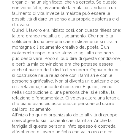
organici- ha un significato, che va cercato. Se questo
non viene fatto, ovviamente la malattia si riduce a un
fallimento di vita. Invece la malattia può essere la
possibilità di dare un senso alla propria esistenza e di
ritrovarsi.
Quindi il lavoro era iniziato così, con questa riflessione:
la loro grande malattia è l’isolamento. Che non è la
solitudine di una persona che misticamente si ritira in
montagna o l’isolamento creativo del poeta. È un
isolamento rispetto a se stessi e agli altri che non si
può descrivere. Poco si può dire di questa condizione,
e però la mia convinzione era che potesse essere
anche il nucleo dell’attività di recupero. Ognuno di noi
si costruisce nella relazione con i familiari e con le
persone significative. Non si diventa un qualcuno e poi
ci si relaziona, succede il contrario. E quindi, anche
nella ricostruzione di una persona che "si è rotta”, la
relazione è fondamentale. Ci voleva allora una terapia
che piano piano aiutasse queste persone ad uscire
dal loro isolamento.
All’inizio ho quindi organizzato delle attività di gruppo,
coinvolgendo sia i pazienti che i familiari. Anche la
famiglia di queste persone infatti spesso è costretta
all’isolamento: avere un figlio che va in giro e dice