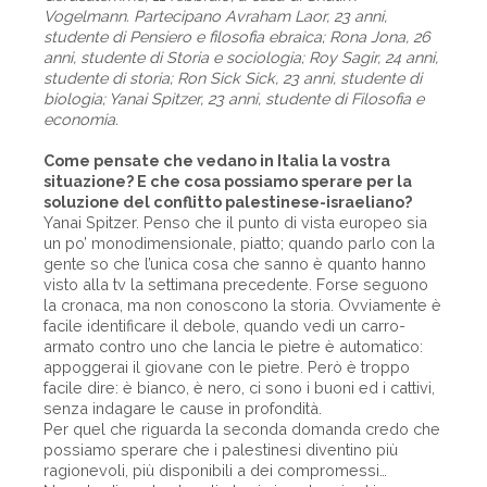
Vogelmann. Partecipano Avraham Laor, 23 anni,
studente di Pensiero e filosofia ebraica; Rona Jona, 26
anni, studente di Storia e sociologia; Roy Sagir, 24 anni,
studente di storia; Ron Sick Sick, 23 anni, studente di
biologia; Yanai Spitzer, 23 anni, studente di Filosofia e
economia.
Come pensate che vedano in Italia la vostra
situazione? E che cosa possiamo sperare per la
soluzione del conflitto palestinese-israeliano?
Yanai Spitzer. Penso che il punto di vista europeo sia
un po’ monodimensionale, piatto; quando parlo con la
gente so che l’unica cosa che sanno è quanto hanno
visto alla tv la settimana precedente. Forse seguono
la cronaca, ma non conoscono la storia. Ovviamente è
facile identificare il debole, quando vedi un carro-
armato contro uno che lancia le pietre è automatico:
appoggerai il giovane con le pietre. Però è troppo
facile dire: è bianco, è nero, ci sono i buoni ed i cattivi,
senza indagare le cause in profondità.
Per quel che riguarda la seconda domanda credo che
possiamo sperare che i palestinesi diventino più
ragionevoli, più disponibili a dei compromessi…