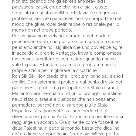
Non sto dicendo che gli ebrei siano bravi ed i
palestinesi cattivi; credo che non ci sia il giusto-
sbagliato in questo conflitto. E tuttavia c’è un grosso
problema, perché i palestinesi non si comportano nel
modo che gli europei definirebbero razionale, per lo
meno non nel breve periodo.
Per un giovane israeliano, e tradotto nel modo di
pensare europeo, che poi forse corrisponde a come
pensiamo anche noi, significa che uno dovrebbe agire
in accordo al proprio vantaggio, trovare compromessi
funzionanti, smettere di combattere quando non ne
vale la pena. E fondamentalmente programmare le
proprie azioni per migliorare la situazione…
Ron Sik Sik. Non credo che i problemi principali siano i
confini, Gerusalemme, i profughi; dal punto di vista dei
palestinesi il problema principale è lo Stato d’Israele.
Ma far tornare tre-quattro milioni di profughi palestinesi
nello stato d’Israele è qualcosa che non possiamo
permettere, perché non ci sarebbe più lo Stato.
Rispetto alla ragionevolezza, non credo che lo
diventeranno, perché Arafat ha molto da perdere se si
raggiunge un accordo. Ora si sente come fosse il re
della Palestina, in capo al mondo, basta che dica “no,
no” e ottiene sempre di più. Credo sia difficile per lui