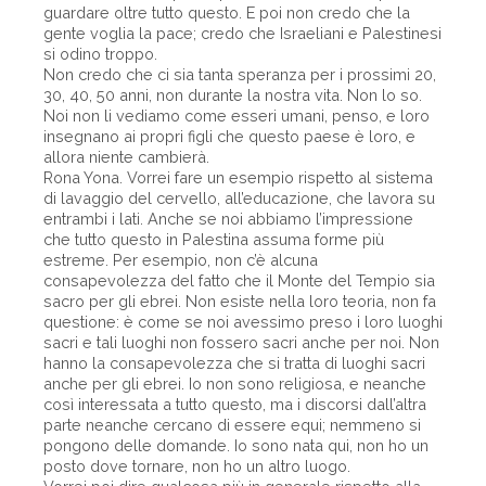
guardare oltre tutto questo. E poi non credo che la
gente voglia la pace; credo che Israeliani e Palestinesi
si odino troppo.
Non credo che ci sia tanta speranza per i prossimi 20,
30, 40, 50 anni, non durante la nostra vita. Non lo so.
Noi non li vediamo come esseri umani, penso, e loro
insegnano ai propri figli che questo paese è loro, e
allora niente cambierà.
Rona Yona. Vorrei fare un esempio rispetto al sistema
di lavaggio del cervello, all’educazione, che lavora su
entrambi i lati. Anche se noi abbiamo l’impressione
che tutto questo in Palestina assuma forme più
estreme. Per esempio, non c’è alcuna
consapevolezza del fatto che il Monte del Tempio sia
sacro per gli ebrei. Non esiste nella loro teoria, non fa
questione: è come se noi avessimo preso i loro luoghi
sacri e tali luoghi non fossero sacri anche per noi. Non
hanno la consapevolezza che si tratta di luoghi sacri
anche per gli ebrei. Io non sono religiosa, e neanche
così interessata a tutto questo, ma i discorsi dall’altra
parte neanche cercano di essere equi; nemmeno si
pongono delle domande. Io sono nata qui, non ho un
posto dove tornare, non ho un altro luogo.