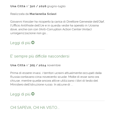
Una Città
n°
320 / 2026
giugno-luglio
Realizzata da
Marianella Sclavi
Giovanni Kessler ha ricoperto la carica di Direttore Generale dell’Olaf,
l’Ufficio Antifrode dell’Ue e in questa veste ha operato in Ucraina
dove, anche con con l’Anti-Corruption Action Center (Antac)
un’organizzazione non go...
Leggi di più
E' sempre più difficile nascondersi
Una Città
n°
305 / 2024
novembre
Prima di essere invasi, i territori ucraini attualmente occupati dalla
Russia contavano circa novecento scuole. Molte di esse sono ora
chiuse, mentre quelle ancora attive utilizzano i libri di testo del
Ministero dell’Istruzione russo. In alcune di ...
Leggi di più
CHI SAPEVA, CHI HA VISTO...