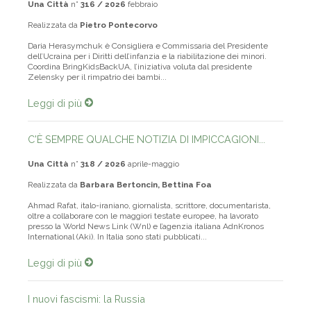
Una Città
n°
316 / 2026
febbraio
Realizzata da
Pietro Pontecorvo
Daria Herasymchuk è Consigliera e Commissaria del Presidente
dell’Ucraina per i Diritti dell’infanzia e la riabilitazione dei minori.
Coordina BringKidsBackUA, l’iniziativa voluta dal presidente
Zelensky per il rimpatrio dei bambi...
Leggi di più
C'È SEMPRE QUALCHE NOTIZIA DI IMPICCAGIONI...
Una Città
n°
318 / 2026
aprile-maggio
Realizzata da
Barbara Bertoncin, Bettina Foa
Ahmad Rafat, italo-iraniano, giornalista, scrittore, documentarista,
oltre a collaborare con le maggiori testate europee, ha lavorato
presso la World News Link (Wnl) e l’agenzia italiana AdnKronos
International (Aki). In Italia sono stati pubblicati...
Leggi di più
I nuovi fascismi: la Russia