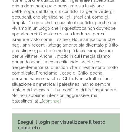
Vorrei poi dire qualcosa più in generale rispetto alla
prima domanda: quale pensiamo sia la visione
dell’Europa, dell’Italia, sul conflitto. La gente vede gli
occupanti, che significa noi, gli israeliani, come gli
“imputati”, come chi ha causato il conflitto, perché noi
viviamo in un luogo che in quest’ottica non dovrebbe
appartenerci. Questo crea una tendenza per cui
Israele è visto come il cattivo. Ho la sensazione che
negli anni recenti, l’atteggiamento sia diventato più filo-
palestinese, perché è molto più facile simpatizzare
per le vittime. Anche il modo in cui i media stanno
portando avanti la cosa criticando Israele così
frequentemente su questioni che in realtà sono molto
complicate. Prendiamo il caso di Ghilo, poche
persone hanno sparato a Ghilo. Non si tratta di una
situazione simmetrica: i palestinesi hanno sempre
tentato di trascinarci in un conflitto, di farci rispondere.
Noi non abbiamo intenzioni aggressive, ma i
palestinesi at ...[
continua
]
Esegui il login per visualizzare il testo
completo.