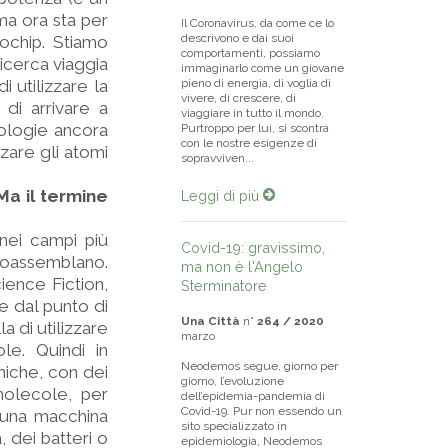
ma ora sta per
Il Coronavirus, da come ce lo
descrivono e dai suoi
rochip. Stiamo
comportamenti, possiamo
ricerca viaggia
immaginarlo come un giovane
i utilizzare la
pieno di energia, di voglia di
vivere, di crescere, di
di arrivare a
viaggiare in tutto il mondo.
nologie ancora
Purtroppo per lui, si scontra
con le nostre esigenze di
zzare gli atomi
sopravviven...
Ma il termine
Leggi di più
 nei campi più
Covid-19: gravissimo,
autoassemblano.
ma non è l'Angelo
cience Fiction,
Sterminatore
 dal punto di
Una Città
n°
264 / 2020
la di utilizzare
marzo
e. Quindi in
Neodemos segue, giorno per
niche, con dei
giorno, l’evoluzione
 molecole, per
dell’epidemia-pandemia di
Covid-19. Pur non essendo un
 una macchina
sito specializzato in
 dei batteri o
epidemiologia, Neodemos