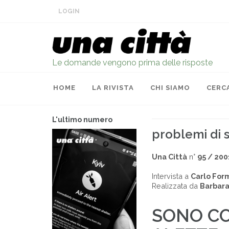
LOGIN
Le domande vengono prima delle risposte
HOME
LA RIVISTA
CHI SIAMO
CERC
L'ultimo numero
problemi di s
Una Città
n°
95 / 200
Intervista a
Carlo For
Realizzata da
Barbara
SONO CO