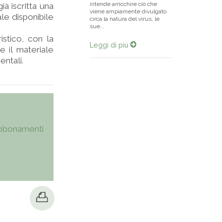
intende arricchire ciò che
à iscritta una
viene ampiamente divulgato
le disponibile
circa la natura del virus, le
sue...
stico, con la
Leggi di più
e il materiale
entali.
bbonamenti