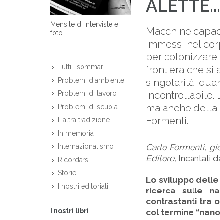
ALETTE...
Mensile di interviste e
Macchine capaci 
foto
immessi nel cor
per colonizzare 
Tutti i sommari
frontiera che si
Problemi d'ambiente
singolarità, qua
incontrollabile.
Problemi di lavoro
ma anche della di
Problemi di scuola
Formenti.
L'altra tradizione
In memoria
Carlo Formenti, gio
Internazionalismo
Editore,
Incantati d
Ricordarsi
Storie
Lo sviluppo delle
I nostri editoriali
ricerca sulle n
contrastanti tra o
I nostri libri
col termine “nan