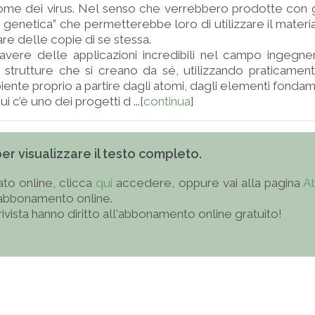
me dei virus. Nel senso che verrebbero prodotte con gi
genetica” che permetterebbe loro di utilizzare il materia
are delle copie di se stessa.
ere delle applicazioni incredibili nel campo ingegneri
re strutture che si creano da sé, utilizzando praticament
biente proprio a partire dagli atomi, dagli elementi fondam
i c’è uno dei progetti d ...[
continua
]
 per visualizzare il testo completo.
to online, clicca
qui
accedere, oppure vai alla pagina
A
'abbonamento online.
 rivista hanno diritto all'abbonamento online gratuito!