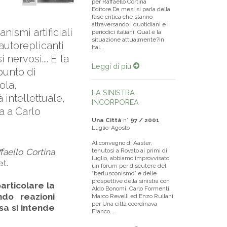
per Raffaello Cortina
Editore.Da mesi si parla della
fase critica che stanno
attraversando i quotidiani e i
ismi artificiali
periodici italiani. Qual è la
situazione attualmente?In
utoreplicanti
Ital...
rvosi.... E’ la
Leggi di più
punto di
ola,
LA SINISTRA
intellettuale,
INCORPOREA
ta a Carlo
Una Città
n°
97 / 2001
Luglio-Agosto
Al convegno di Aaster,
faello Cortina
tenutosi a Rovato ai primi di
luglio, abbiamo improvvisato
et.
un forum per discutere del
“berlusconismo” e delle
prospettive della sinistra con
articolare la
Aldo Bonomi, Carlo Formenti,
do reazioni
Marco Revelli ed Enzo Rullani;
per Una città coordinava
sa si intende
Franco...