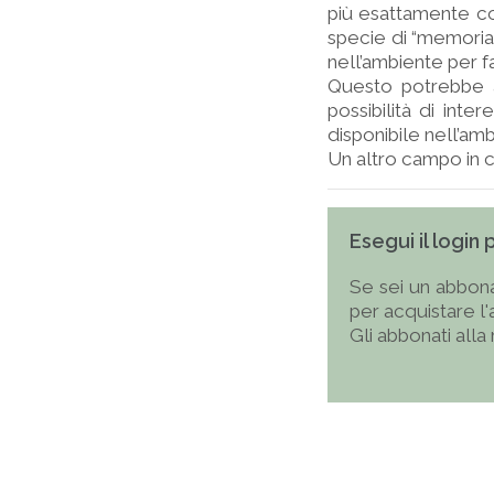
più esattamente co
specie di “memoria 
nell’ambiente per f
Questo potrebbe av
possibilità di inte
disponibile nell’am
Un altro campo in cu
Esegui il login
Se sei un abbona
per acquistare l
Gli abbonati alla