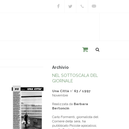
Facebook
Twitter
+39
unacitta@unacitta.o
0543
21422
Archivio
NEL SOTTOSCALA DEL
GIORNALE
Una Città
n°
63 / 1997
Novembre
Realizzata da
Barbara
Bertoncin
Carlo Formenti, giornalista del
Corriere della sera, ha
pubblicato Piccole apocalissi,