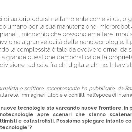
di autoriprodursi nell’ambiente come virus, organ
po umano per la sua manutenzione, microrobot a
pianeti, microchip che possono emettere impulsi ne
 avvicina a gran velocità delle nanotecnologie. Il 
ndo la complessità è tale da evolvere ormai da s
 La grande questione democratica della proprietà 
visione radicale fra chi digita e chi no. Intervis
rnalista e scrittore, recentemente ha pubblicato, da Raf
alla rete. Immaginari, utopie e conflitti nell’epoca di Intern
 nuove tecnologie sta varcando nuove frontiere, in p
anotecnologie apre scenari che stanno scatenan
ttimisti e catastrofisti. Possiamo spiegare intanto co
otecnologie”?