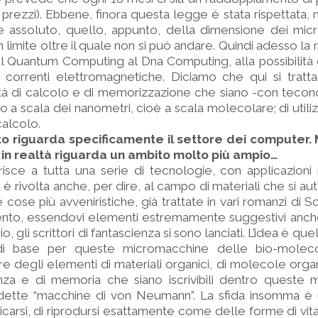
rezzi). Ebbene, finora questa legge è stata rispettata, 
te assoluto, quello, appunto, della dimensione dei mic
un limite oltre il quale non si può andare. Quindi adesso la 
dal Quantum Computing al Dna Computing, alla possibilità d
correnti elettromagnetiche. Diciamo che qui si tratta 
ità di calcolo e di memorizzazione che siano -con teco
o a scala dei nanometri, cioè a scala molecolare; di utili
alcolo.
 riguarda specificamente il settore dei computer. 
in realtà riguarda un ambito molto più ampio…
iferisce a tutta una serie di tecnologie, con applicazioni
ca è rivolta anche, per dire, al campo di materiali che si 
cose più avveniristiche, già trattate in vari romanzi di S
ento, essendovi elementi estremamente suggestivi anche
o, gli scrittori di fantascienza si sono lanciati. L’idea è quel
i base per queste micromacchine delle bio-molecol
e degli elementi di materiali organici, di molecole orga
igenza e di memoria che siano iscrivibili dentro queste
iddette “macchine di von Neumann”. La sfida insomma è
carsi, di riprodursi esattamente come delle forme di vita,