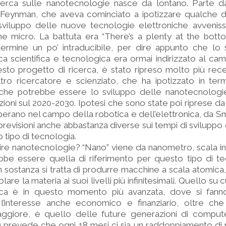
 ricerca sulle nanotecnologie nasce da lontano. Parte 
d Feynman, che aveva cominciato a ipotizzare qualche d
 sviluppo delle nuove tecnologie elettroniche avveniss
e micro. La battuta era “There’s a plenty at the botto
 termine un po’ intraducibile, per dire appunto che lo
ca scientifica e tecnologica era ormai indirizzato al ca
esto progetto di ricerca, è stato ripreso molto più re
ltro ricercatore e scienziato, che ha ipotizzato in ter
o che potrebbe essere lo sviluppo delle nanotecnologie
ioni sul 2020-2030. Ipotesi che sono state poi riprese da a
perano nel campo della robotica e dell’elettronica, da S
revisioni anche abbastanza diverse sui tempi di sviluppo e
 tipo di tecnologia.
ire nanotecnologie? “Nano” viene da nanometro, scala inf
bbe essere quella di riferimento per questo tipo di t
in sostanza si tratta di produrre macchine a scala atomi
re la materia ai suoi livelli più infinitesimali. Quello su 
cerca è in questo momento più avanzata, dove si fanno
’interesse anche economico e finanziario, oltre che 
ggiore, è quello delle future generazioni di comput
 prevede che ogni 18 mesi ci sia un raddoppiamento di 