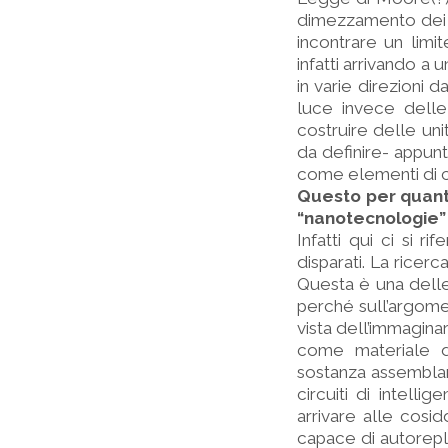
dimezzamento dei p
incontrare un limi
infatti arrivando a 
in varie direzioni 
luce invece delle 
costruire delle un
da definire- appunt
come elementi di c
Questo per quanto
“nanotecnologie” 
Infatti qui ci si r
disparati. La ricer
Questa è una delle 
perché sull’argom
vista dell’immaginari
come materiale d
sostanza assemblar
circuiti di intell
arrivare alle cos
capace di autorepli