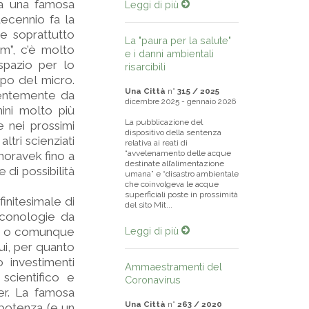
da una famosa
Leggi di più
ecennio fa la
e soprattutto
La "paura per la salute"
m”, c’è molto
e i danni ambientali
 spazio per lo
risarcibili
mpo del micro.
Una Città
n°
315 / 2025
centemente da
dicembre 2025 - gennaio 2026
mini molto più
La pubblicazione del
 nei prossimi
dispositivo della sentenza
ltri scienziati
relativa ai reati di
“avvelenamento delle acque
moravek fino a
destinate all’alimentazione
 di possibilità
umana” e “disastro ambientale
che coinvolgeva le acque
superficiali poste in prossimità
initesimale di
del sito Mit...
econologie da
ca, o comunque
Leggi di più
cui, per quanto
 investimenti
Ammaestramenti del
scientifico e
Coronavirus
er. La famosa
Una Città
n°
263 / 2020
potenza (e un