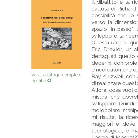
Il dibattito e la
battuta di Richar
possibilità che lo
verso la dimension
spazio “in basso”,
sviluppo e la ricer
Questa utopia, qu
Eric Drexler, un a
dettagliati quell
decenni, con proiez
e ricercatori che o
Vai al catalogo completo
Ray Kurzweil, con p
dei libri
di realizzare questo
Allora, cosa vuol d
misura, che dovre
sviluppare. Quindi 
molecolare; manipola
mi risulta, la ri
maggiori e dove l
tecnologico, è ma
Legge di Moore(?)