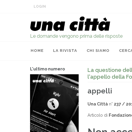
LOGIN
Le domande vengono prima delle risposte
HOME
LA RIVISTA
CHI SIAMO
CERC
L'ultimo numero
La questione dell
l'appello della F
appelli
Una Città
n°
237 / 20
Articolo di
Fondazion