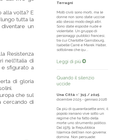
Terragni
 alla volta? E
Molti civili sono morti, ma le
donne non sono state uccise
 lungo tutta la
allo stesso modo degli altri.
 diventare un
Sono state esposte nude e
violentate. Un gruppo di
personaggi pubblici francesi,
tra cui Charlotte Gainsbourg,
Isabelle Carré e Marek Halter,
sottolinea che qu...
lla Resistenza
 nell’Italia di
Leggi di più
 e sfigurato a
Quando il silenzio
rta di gloria
uccide
olini.
Europa che sul
Una Città
n°
315 / 2025
dicembre 2025 - gennaio 2026
a cercando di
Da più di quarantasette anni, il
popolo iraniano vive sotto un
regime che ha fatto della
morte uno strumento politico.
Dal 1979, la Repubblica
Islamica dell’Iran non governa:
domina. Non persuade: