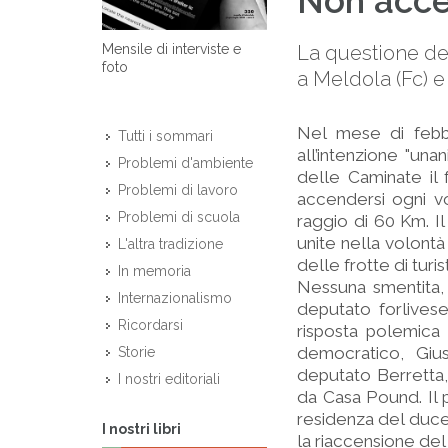
Non acce
La questione de
Mensile di interviste e
foto
a Meldola (Fc) e
Nel mese di febbr
Tutti i sommari
all’intenzione "un
Problemi d'ambiente
delle Caminate il
Problemi di lavoro
accendersi ogni v
Problemi di scuola
raggio di 60 Km. Il
unite nella volontà 
L'altra tradizione
delle frotte di tur
In memoria
Nessuna smentita, 
Internazionalismo
deputato forlives
Ricordarsi
risposta polemica
democratico, Gius
Storie
deputato Berretta,
I nostri editoriali
da Casa Pound. Il 
residenza del duce,
I nostri libri
la riaccensione del 