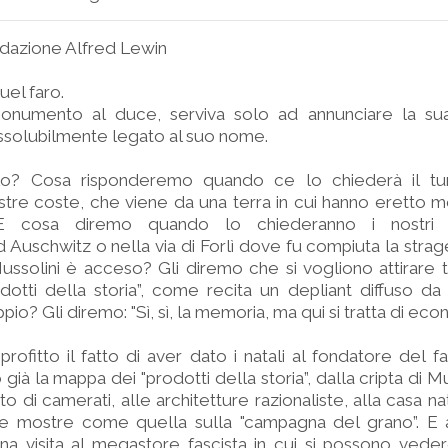
ndazione Alfred Lewin
el faro.
onumento al duce, serviva solo ad annunciare la su
solubilmente legato al suo nome.
o? Cosa risponderemo quando ce lo chiederà il tur
ostre coste, che viene da una terra in cui hanno eretto 
E cosa diremo quando lo chiederanno i nostri r
uschwitz o nella via di Forlì dove fu compiuta la strag
ussolini è acceso? Gli diremo che si vogliono attirare tu
dotti della storia”, come recita un depliant diffuso d
ppio? Gli diremo: "Sì, sì, la memoria, ma qui si tratta di ec
rofitto il fatto di aver dato i natali al fondatore del 
già la mappa dei "prodotti della storia”, dalla cripta di M
to di camerati, alle architetture razionaliste, alla casa 
 mostre come quella sulla "campagna del grano”. E 
a visita al megastore fascista in cui si possono veder