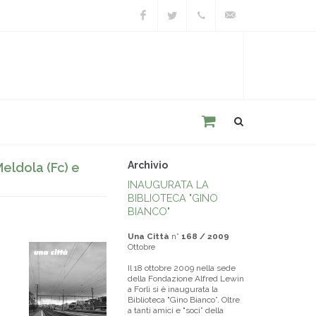
Facebook
Twitter
+39
unacitta@unacitta.o
0543
21422
Archivio
eldola (Fc) e
INAUGURATA LA
BIBLIOTECA "GINO
BIANCO"
Una Città
n°
168 / 2009
Ottobre
Il 18 ottobre 2009 nella sede
della Fondazione Alfred Lewin
a Forlì si è inaugurata la
Biblioteca "Gino Bianco”. Oltre
a tanti amici e "soci” della