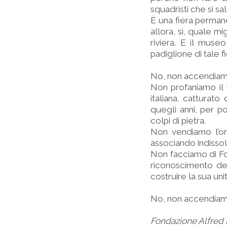
squadristi che si sa
È una fiera permane
allora, sì, quale mi
riviera. E il muse
padiglione di tale f
No, non accendiam
Non profaniamo il l
italiana, catturato 
quegli anni, per p
colpi di pietra.
Non vendiamo l’on
associando indissol
Non facciamo di For
riconoscimento de
costruire la sua unit
No, non accendiamo 
Fondazione Alfred