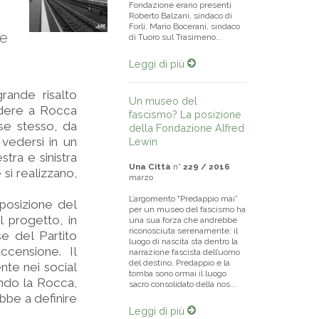
Fondazione erano presenti
Roberto Balzani, sindaco di
Forlì, Mario Bocerani, sindaco
te
di Tuoro sul Trasimeno...
Leggi di più
rande risalto
Un museo del
endere a Rocca
fascismo? La posizione
se stesso, da
della Fondazione Alfred
vedersi in un
Lewin
tra e sinistra
Una Città
n°
229 / 2016
 si realizzano,
marzo
L’argomento "Predappio mai”
 posizione del
per un museo del fascismo ha
 progetto, in
una sua forza che andrebbe
riconosciuta serenamente: il
e del Partito
luogo di nascita sta dentro la
ccensione. Il
narrazione fascista dell’uomo
del destino, Predappio e la
nte nei social
tomba sono ormai il luogo
ando la Rocca,
sacro consolidato della nos...
ebbe a definire
Leggi di più