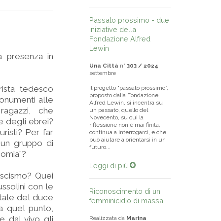
Passato prossimo - due
iniziative della
Fondazione Alfred
Lewin
a presenza in
Una Città
n°
303 / 2024
settembre
ista tedesco
Il progetto “passato prossimo”,
proposto dalla Fondazione
monumenti alle
Alfred Lewin, si incentra su
agazzi, che
un passato, quello del
Novecento, su cui la
e degli ebrei?
riflessione non è mai finita,
risti? Per far
continua a interrogarci, e che
può aiutare a orientarsi in un
a un gruppo di
futuro...
onomia”?
Leggi di più
fascismo? Quei
ussolini con le
Riconoscimento di un
natale del duce
femminicidio di massa
a quel punto,
e dal vivo gli
Realizzata da
Marina