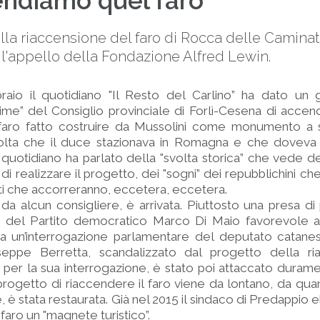
ndiamo quel faro
lla riaccensione del faro di Rocca delle Camina
 l'appello della Fondazione Alfred Lewin.
aio il quotidiano "Il Resto del Carlino” ha dato un g
anime” del Consiglio provinciale di Forlì-Cesena di acc
 faro fatto costruire da Mussolini come monumento a 
olta che il duce stazionava in Romagna e che doveva 
 quotidiano ha parlato della "svolta storica” che vede des
di realizzare il progetto, dei "sogni” dei repubblichini che
isti che accorreranno, eccetera, eccetera.
da alcun consigliere, è arrivata. Piuttosto una presa di
e del Partito democratico Marco Di Maio favorevole al
 a un’interrogazione parlamentare del deputato catanes
eppe Berretta, scandalizzato dal progetto della ria
 per la sua interrogazione, è stato poi attaccato durame
progetto di riaccendere il faro viene da lontano, da qu
 è stata restaurata. Già nel 2015 il sindaco di Predappio 
faro un "magnete turistico”.