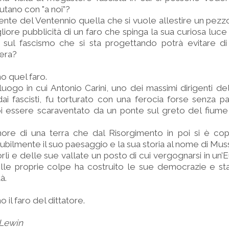
lutano con "a noi”?
nte del Ventennio quella che si vuole allestire un pezzo
gliore pubblicità di un faro che spinga la sua curiosa luce
o sul fascismo che si sta progettando potrà evitare di
iera?
o quel faro.
uogo in cui Antonio Carini, uno dei massimi dirigenti de
dai fascisti, fu torturato con una ferocia forse senza pari
oi essere scaraventato da un ponte sul greto del fiume
ore di una terra che dal Risorgimento in poi si è cope
ubilmente il suo paesaggio e la sua storia al nome di Muss
lì e delle sue vallate un posto di cui vergognarsi in un’
lle proprie colpe ha costruito le sue democrazie e st
à.
il faro del dittatore.
 Lewin