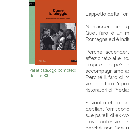
L'appello della Fo
Non accendiamo qu
Quel faro è un m
Romagna ed è indis
Perché accenderl
affezionato alle n
proprie colpe? 
accompagniamo ad A
Vai al catalogo completo
Perché il faro di M
dei libri
vedere loro "i pro
ristoratori di Preda
Si vuol mettere a p
depliant forniscono 
sue pareti di ex-vo
dove poter vedere
perché non fare un