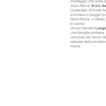
montaggio che resta du
Anna Milone.
Era lì, d
L’ospedale di fronte fun
scivolava, il peggio er
Demi Moore, e intanto
in cucina...
Dorina Palmieri.
Lungo l
Una famiglia emiliana, 
cresciuta nel senso del
naturale della resisten
nonna.