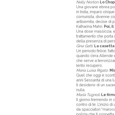
Nelly Norton.
Lo Chopi
Una giovane ebrea pola
in India, imparò cinque
comunista, divenne com
antisemita, decise di par
Katharina Mahn.
Poi, i
Una dose massiccia, e
trattamento che porta 
della presenza di perso
Gina Gatti.
La casetta 
Un periodo felice, fatto
quando c’era Allende e 
che serve a terrorizzarti
lento recupero.
Maria Luisa Rigato.
Mi
Quel che oggi è scontat
anni Sessanta di una lu
Il desiderio di un sace
nulla.
Maria Tugnoli.
Le firme
Il giorno tremendo in 
contro di te. L’inizio 
da spacciatori “marocch
polizia che ti sospetta..