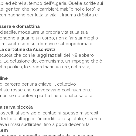
abi ed ebrei al tempo dell’Algeria. Quelle scritte sui
 dei genitori che non cambierà mai: “o noi o loro”, e
compagnano per tutta la vita. Il trauma di Sabra e
asera e domattina
isabile, modellare la propria vita sulla sua,
endono a guarire un corpo, non a far star meglio
o misurato solo sul domani e sul dopodomani.
a cartolina da Auschwitz
scuola che con le leggi razziali del ’38 ebbero
itica. La delusione del comunismo, un impegno che è
lla politica, lo straordinario valore, nella vita,
dine
di carcere per una chiave. Il collettivo
gatiste rosse che convocavano continuamente
ui non se ne poteva più. La fine di qualcosa e la
.
a serva piccola
e costretti al servizio di contadini, spesso miserabili
 vitto e alloggio. L’incredibile, e spietato, sistema
va i masi sudtirolesi fino a pochi decenni fa.
Clem
 due sorelle gemelle, cementato dalla lotta per