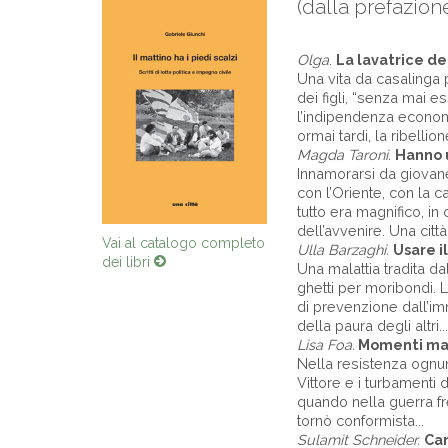
(dalla prefazion
Olga
.
La lavatrice de
Una vita da casalinga p
dei figli, “senza mai es
l’indipendenza economi
ormai tardi, la ribellion
Magda Taroni.
Hanno u
Innamorarsi da giovane 
con l’Oriente, con la cas
tutto era magnifico, in 
dell’avvenire. Una città
Vai al catalogo completo
Ulla Barzaghi.
Usare i
dei libri
Una malattia tradita dal
ghetti per moribondi. 
di prevenzione dall’i
della paura degli altri...
Lisa Foa.
Momenti ma
Nella resistenza ognun
Vittore e i turbamenti 
quando nella guerra fre
tornò conformista...
Sulamit Schneider.
Ca