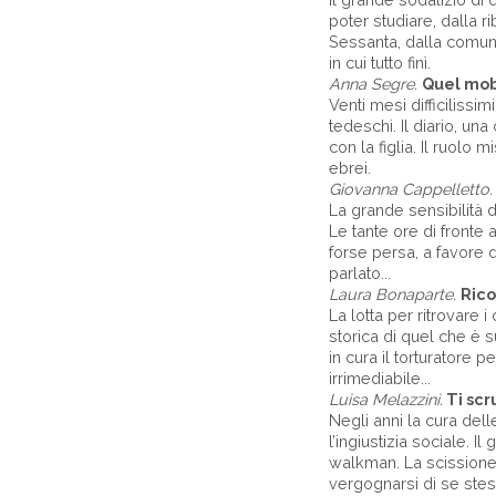
poter studiare, dalla r
Sessanta, dalla comun
in cui tutto finì.
Anna Segre.
Quel mobi
Venti mesi difficilissi
tedeschi. Il diario, una 
con la figlia. Il ruolo 
ebrei.
Giovanna Cappelletto.
La grande sensibilità 
Le tante ore di fronte a
forse persa, a favore 
parlato...
Laura Bonaparte.
Rico
La lotta per ritrovare 
storica di quel che è su
in cura il torturatore 
irrimediabile...
Luisa Melazzini.
Ti scr
Negli anni la cura dell
l’ingiustizia sociale. I
walkman. La scissione 
vergognarsi di se stes