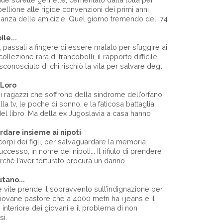
ibellione alle rigide convenzioni dei primi anni
anza delle amicizie. Quel giorno tremendo del ‘74
le...
mi, passati a fingere di essere malato per sfuggire ai
collezione rara di francobolli, il rapporto difficile
misconosciuto di chi rischiò la vita per salvare degli
Loro
di ragazzi che soffrono della sindrome dell’orfano.
lla tv, le poche di sonno, e la faticosa battaglia,
del libro. Ma della ex Jugoslavia a casa hanno
rdare insieme ai nipoti
i corpi dei figli, per salvaguardare la memoria
ccesso, in nome dei nipoti... Il rifiuto di prendere
perché l’aver torturato procura un danno
utano...
e vite prende il sopravvento sull’indignazione per
l giovane pastore che a 4000 metri ha i jeans e il
interiore dei giovani e il problema di non
si.