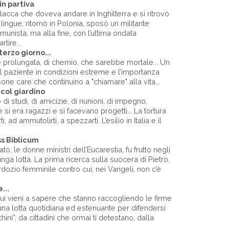
n partiva
cca che doveva andare in Inghilterra e si ritrovò
 lingue, ritornò in Polonia, sposò un militante
unista, ma alla fine, con l’ultima ondata
tire...
l terzo giorno...
 prolungata, di chemio, che sarebbe mortale... Un
il paziente in condizioni estreme e l’importanza
ne care che continuino a "chiamare" alla vita...
col giardino
 di studi, di amicizie, di riunioni, di impegno,
si era ragazzi e si facevano progetti... La tortura
, ad ammutolirti, a spezzarti. L’esilio in Italia e il
ss Biblicum
o, le donne ministri dell’Eucarestia, fu frutto negli
nga lotta. La prima ricerca sulla suocera di Pietro.
rdozio femminile contro cui, nei Vangeli, non c’è
...
cui vieni a sapere che stanno raccogliendo le firme
di una lotta quotidiana ed estenuante per difendersi
ini”, da cittadini che ormai ti detestano, dalla
.