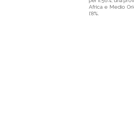
per il 56%; una prov
Africa e Medio Orie
l’8%.