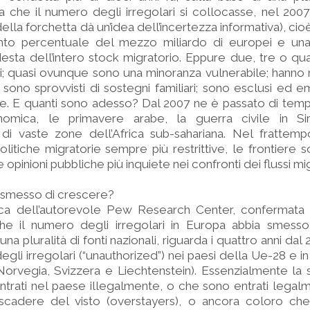
a che il numero degli irregolari si collocasse, nel 2007,
della forchetta dà un’idea dell’incertezza informativa), cio
nto percentuale del mezzo miliardo di europei e un
sta dell’intero stock migratorio. Eppure due, tre o quat
nti; quasi ovunque sono una minoranza vulnerabile; hanno
sono sprovvisti di sostegni familiari; sono esclusi ed em
le. E quanti sono adesso? Dal 2007 ne è passato di tempo
omica, le primavere arabe, la guerra civile in Siria, 
 di vaste zone dell’Africa sub-sahariana. Nel frattemp
itiche migratorie sempre più restrittive, le frontiere 
opinioni pubbliche più inquiete nei confronti dei flussi mig
o smesso di crescere?
ca dell’autorevole Pew Research Center, confermata da 
he il numero degli irregolari in Europa abbia smesso
una pluralità di fonti nazionali, riguarda i quattro anni dal 
egli irregolari (“unauthorized”) nei paesi della Ue-28 e i
 Norvegia, Svizzera e Liechtenstein). Essenzialmente la 
trati nel paese illegalmente, o che sono entrati legal
lo scadere del visto (overstayers), o ancora coloro ch