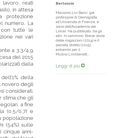
 lavoro, reati
Bertoncin
silo, in attesa
Massimo Livi Bacci, già
a protezione
professore di Demografia
all’Università di Firenze, è
el numero. La
socio dell’Accademia dei
, con tutte le
Lincei. Ha pubblicato, tra gli
azione nei vari
altri, In cammino. Breve storia
delle migrazioni (2014) e Il
.
pianeta stretto (2015),
mente a 3,3/4,9
entrambi per il
Mulino.L’ininterrott...
ascesa del 2015
larizzati dalla
Leggi di più
dell’1% della
al novero degli
si considerati.
 stima che gli
regolari, a fine
ia (0,5/0,7) e
la popolazione
hi (54%) sulle
 cinque anni-