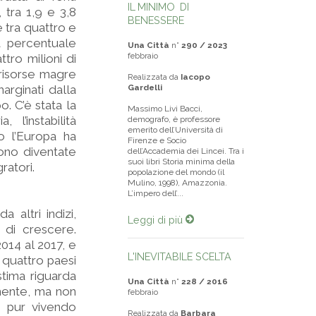
IL MINIMO DI
 tra 1,9 e 3,8
BENESSERE
è tra quattro e
a percentuale
Una Città
n°
290 / 2023
febbraio
tro milioni di
 risorse magre
Realizzata da
Iacopo
arginati dalla
Gardelli
. C’è stata la
Massimo Livi Bacci,
l’instabilità
demografo, è professore
emerito dell’Università di
o l’Europa ha
Firenze e Socio
sono diventate
dell’Accademia dei Lincei. Tra i
suoi libri Storia minima della
ratori.
popolazione del mondo (il
Mulino, 1998), Amazzonia.
L’impero dell’...
altri indizi,
Leggi di più
 di crescere.
2014 al 2017, e
L'INEVITABILE SCELTA
n quattro paesi
stima riguarda
Una Città
n°
228 / 2016
mente, ma non
febbraio
e pur vivendo
Realizzata da
Barbara