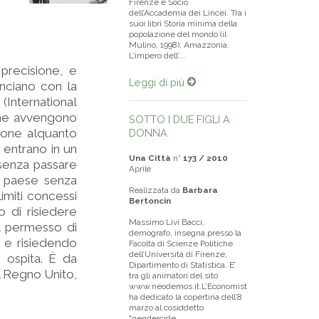
Firenze e Socio
dell’Accademia dei Lincei. Tra i
suoi libri Storia minima della
popolazione del mondo (il
Mulino, 1998), Amazzonia.
L’impero dell’...
precisione, e
Leggi di più
inciano con la
(International
che avvengono
SOTTO I DUE FIGLI A
zione alquanto
DONNA
 entrano in un
Una Città
n°
173 / 2010
senza passare
Aprile
un paese senza
Realizzata da
Barbara
imiti concessi
Bertoncin
o di risiedere
Massimo Livi Bacci,
l permesso di
demografo, insegna presso la
o e risiedendo
Facoltà di Scienze Politiche
dell’Università di Firenze,
 ospita. È da
Dipartimento di Statistica. E’
l Regno Unito,
tra gli animatori del sito
www.neodemos.it.L’Economist
ha dedicato la copertina dell’8
marzo al cosiddetto
"gendercide...