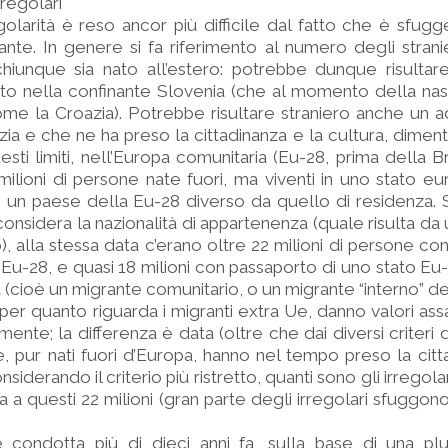
irregolari
regolarità è reso ancor più difficile dal fatto che è sfug
ante. In genere si fa riferimento al numero degli strani
hiunque sia nato all’estero: potrebbe dunque risultare
ato nella confinante Slovenia (che al momento della nas
me la Croazia). Potrebbe risultare straniero anche un ad
nzia e che ne ha preso la cittadinanza e la cultura, dimen
uesti limiti, nell’Europa comunitaria (Eu-28, prima della Br
milioni di persone nate fuori, ma viventi in uno stato eur
 in un paese della Eu-28 diverso da quello di residenza.
 considera la nazionalità di appartenenza (quale risulta d
 alla stessa data c’erano oltre 22 milioni di persone con 
’Eu-28, e quasi 18 milioni con passaporto di uno stato Eu
 (cioè un migrante comunitario, o un migrante “interno” de
 per quanto riguarda i migranti extra Ue, danno valori assa
amente; la differenza è data (oltre che dai diversi criteri 
, pur nati fuori d’Europa, hanno nel tempo preso la citt
derando il criterio più ristretto, quanti sono gli irregolar
nta a questi 22 milioni (gran parte degli irregolari sfuggo
 condotta più di dieci anni fa, sulla base di una plur