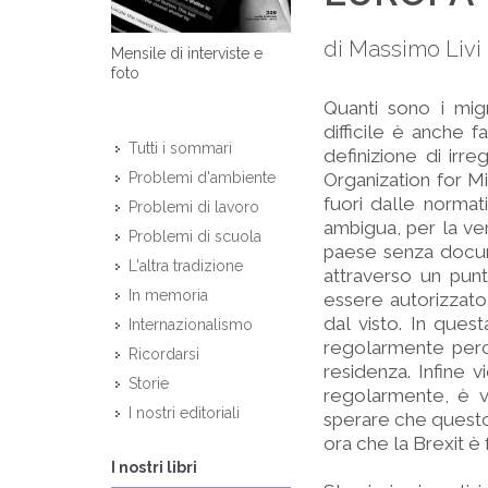
di Massimo Livi
Mensile di interviste e
foto
Quanti sono i migr
difficile è anche 
Tutti i sommari
definizione di irre
Organization for M
Problemi d'ambiente
fuori dalle normati
Problemi di lavoro
ambigua, per la ve
Problemi di scuola
paese senza docum
L'altra tradizione
attraverso un punto
In memoria
essere autorizzato,
dal visto. In quest
Internazionalismo
regolarmente perc
Ricordarsi
residenza. Infine 
Storie
regolarmente, è v
I nostri editoriali
sperare che questo
ora che la Brexit è
I nostri libri