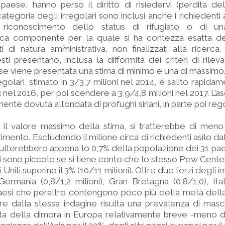
aese, hanno perso il diritto di risiedervi (perdita del
tegoria degli irregolari sono inclusi anche i richiedenti a
riconoscimento dello status di rifugiato o di un
’unica componente per la quale si ha contezza esatta d
ti di natura amministrativa, non finalizzati alla ricerca
sti presentano, inclusa la difformità dei criteri di rilev
se viene presentata una stima di minimo e una di massimo
egolari, stimato in 3/3,7 milioni nel 2014, è salito rapida
3 nel 2016, per poi scendere a 3,9/4,8 milioni nel 2017. L’
nte dovuta all’ondata di profughi siriani, in parte poi rego
l valore massimo della stima, si tratterebbe di meno 
rimento. Escludendo il milione circa di richiedenti asilo d
risulterebbero appena lo 0,7% della popolazione dei 31 pae
 sono piccole se si tiene conto che lo stesso Pew Center
i Uniti superino il 3% (10/11 milioni). Oltre due terzi degli ir
ermania (0,8/1,2 milioni), Gran Bretagna (0,8/1,0), Ital
 paesi che peraltro contengono poco più della metà del
e dalla stessa indagine risulta una prevalenza di masc
ta della dimora in Europa relativamente breve -meno di