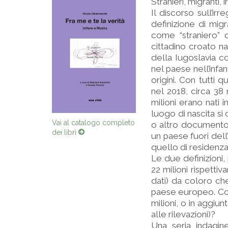
Stranieri, migranti, 
Il discorso sull’ir
definizione di migr
come “straniero” c
cittadino croato n
della Iugoslavia co
nel paese nell’infa
origini. Con tutti q
nel 2018, circa 38 
milioni erano nati
luogo di nascita si
Vai al catalogo completo
o altro documento),
dei libri
un paese fuori dell
quello di residenza
Le due definizioni,
22 milioni rispettiv
dati) da coloro che
paese europeo. Consi
milioni, o in aggiu
alle rilevazioni)?
Una seria indagine