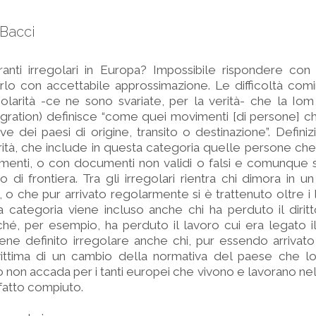
 Bacci
anti irregolari in Europa? Impossibile rispondere con 
farlo con accettabile approssimazione. Le difficoltà com
golarità -ce ne sono svariate, per la verità- che la Iom 
igration) definisce “come quei movimenti [di persone] 
ve dei paesi di origine, transito o destinazione”. Defini
rità, che include in questa categoria quelle persone che
enti, o con documenti non validi o falsi e comunque 
 di frontiera. Tra gli irregolari rientra chi dimora in 
 o che pur arrivato regolarmente si è trattenuto oltre i l
a categoria viene incluso anche chi ha perduto il diritt
hé, per esempio, ha perduto il lavoro cui era legato i
viene definito irregolare anche chi, pur essendo arrivat
ittima di un cambio della normativa del paese che lo
 non accada per i tanti europei che vivono e lavorano ne
 fatto compiuto.