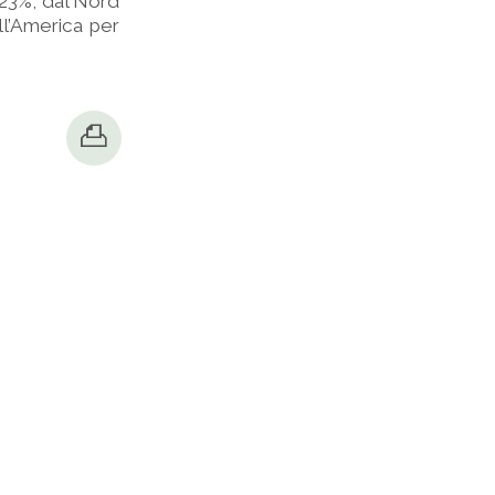
l 23%, dal Nord
ll’America per