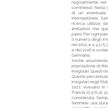
regolarmente nel p
commessi). Nella ca
di un eventuale 
internazionale, l
ricerca utilizza da
limitazioni che que
paesi. Per ogni pae
Il numero degli irr
nel 2015 e a 4,1/5,
e del 2016 è ovviame
Germania.
Anche assumendo i
popolazione di rife
irregolari, questi 
Queste percentuali
irregolari negli Stat
2017, vivevano in G
Francia (0,3/0,4),
considerata. Sempr
femmine; una dura