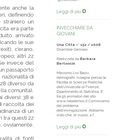
gente anche la
Leggi di più
eri, definendo
 straniero un
INVECCHIARE DA
cita era parte
GIOVANI
ulto, arrivato
ticando le sue
Una Città
n°
152 / 2008
exit), c’erano,
Dicembre-Gennaio
opeo; altri 22
Realizzata da
Barbara
 Se invece del
Bertoncin
a un passaporto
Massimo Livi Bacci,
nazionalità di
demografo, insegna presso la
Facoltà di Scienze Politiche
-28 diverso da
dell’Università di Firenze,
lla comunità).
Dipartimento di Statistica. E’
i diversi: 38 e
tra gli animatori del sito
www.neodemos.it.Cominciamo
di raccolta dei
dal problema
adinanza di un
dell’immigrazione. Abbiamo
visto che, di nuovo, a f...
i tra questi 22
no, ovviamente,
Leggi di più
alità di fonti