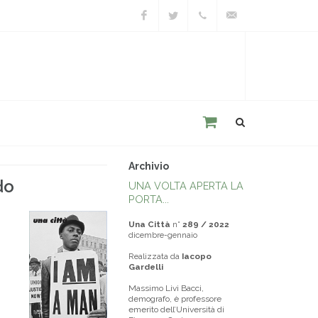
Facebook
Twitter
+39
unacitta@unacitta.o
0543
21422
Archivio
do
UNA VOLTA APERTA LA
PORTA...
Una Città
n°
289 / 2022
dicembre-gennaio
Realizzata da
Iacopo
Gardelli
Massimo Livi Bacci,
demografo, è professore
emerito dell’Università di