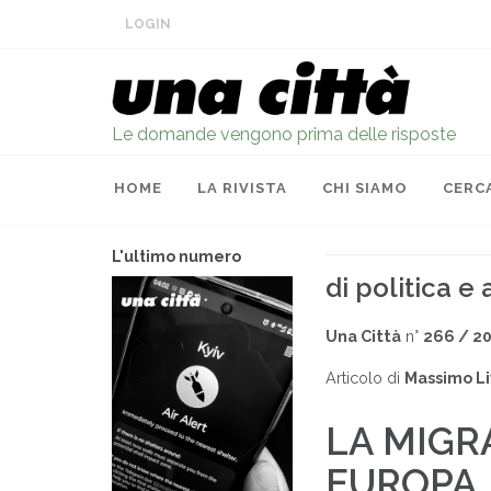
LOGIN
Le domande vengono prima delle risposte
HOME
LA RIVISTA
CHI SIAMO
CERC
L'ultimo numero
di politica e
Una Città
n°
266 / 2
Articolo di
Massimo Li
LA MIGR
EUROPA