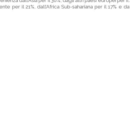
enienza dall’Asia per il 30%, dagli altri paesi europei per i
nte per il 21%, dall’Africa Sub-sahariana per il 17% e da