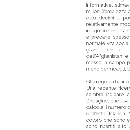
informative, stimav
milioni (l’ampiezza 
otto decimi di pu
relativamente mode
irregolari sono ta
e precarie; spesso 
normale vita socia
grande crisi econ
dell’Afghanistan e
messo in campo pol
meno permeabili, le 
Gli irregolari hann
Una recente ricer
sembra indicare c
L’indagine, che usa 
calcola il numero d
dell’Efta (Islanda,
coloro che sono en
sono ripartiti al