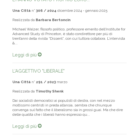
L'HANNO VOTATO PROPRIO LORO...
Una Città
n°
306 / 2024
dicembre 2024 - gennaio 2025
Realizzata da
Barbara Bertoncin
Michael Walzer, filosofo politico, professore emerito dell’Institute for
Advanced Study di Princeton, è stato condirettore per più di
trent’anni della rivista “Dissent”, con cui tuttora collabora. L’intervista
&...
Leggi di più
L'AGGETTIVO "LIBERALE"
Una Città
n°
291 / 2023
marzo
Realizzata da
Timothy Shenk
Dai socialisti democratici ai populisti di destra, con nel mezzo
moltissimi centristi in preda all’ansia, sembra che chiunque
convenga sul fatto che il liberalismo sia in grossi guai. Ma che dire
delle qualità che i liberali hanno espresso qu...
Leggi di più