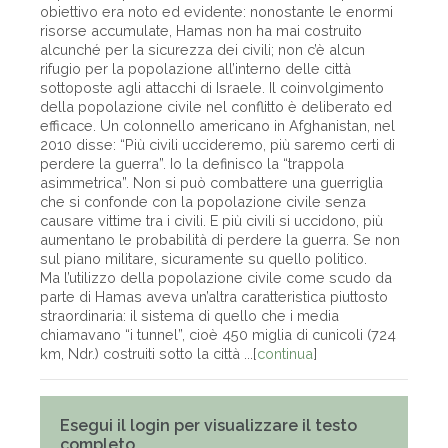
obiettivo era noto ed evidente: nonostante le enormi
risorse accumulate, Hamas non ha mai costruito
alcunché per la sicurezza dei civili; non c’è alcun
rifugio per la popolazione all’interno delle città
sottoposte agli attacchi di Israele. Il coinvolgimento
della popolazione civile nel conflitto è deliberato ed
efficace. Un colonnello americano in Afghanistan, nel
2010 disse: “Più civili uccideremo, più saremo certi di
perdere la guerra”. Io la definisco la “trappola
asimmetrica”. Non si può combattere una guerriglia
che si confonde con la popolazione civile senza
causare vittime tra i civili. E più civili si uccidono, più
aumentano le probabilità di perdere la guerra. Se non
sul piano militare, sicuramente su quello politico.
Ma l’utilizzo della popolazione civile come scudo da
parte di Hamas aveva un’altra caratteristica piuttosto
straordinaria: il sistema di quello che i media
chiamavano “i tunnel”, cioè 450 miglia di cunicoli (724
km, Ndr.) costruiti sotto la città ...[
continua
]
Esegui il login per visualizzare il testo
completo.