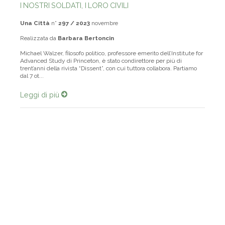
I NOSTRI SOLDATI, I LORO CIVILI
Una Città
n°
297 / 2023
novembre
Realizzata da
Barbara Bertoncin
Michael Walzer, filosofo politico, professore emerito dell’Institute for
Advanced Study di Princeton, è stato condirettore per più di
trent’anni della rivista “Dissent”, con cui tuttora collabora. Partiamo
dal 7 ot...
Leggi di più