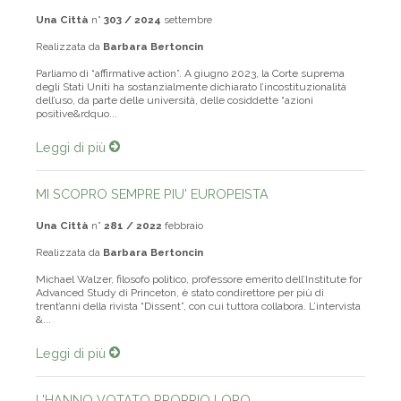
Una Città
n°
303 / 2024
settembre
Realizzata da
Barbara Bertoncin
Parliamo di “affirmative action”. A giugno 2023, la Corte suprema
degli Stati Uniti ha sostanzialmente dichiarato l’incostituzionalità
dell’uso, da parte delle università, delle cosiddette “azioni
positive&rdquo...
Leggi di più
MI SCOPRO SEMPRE PIU' EUROPEISTA
Una Città
n°
281 / 2022
febbraio
Realizzata da
Barbara Bertoncin
Michael Walzer, filosofo politico, professore emerito dell’Institute for
Advanced Study di Princeton, è stato condirettore per più di
trent’anni della rivista “Dissent”, con cui tuttora collabora. L’intervista
&...
Leggi di più