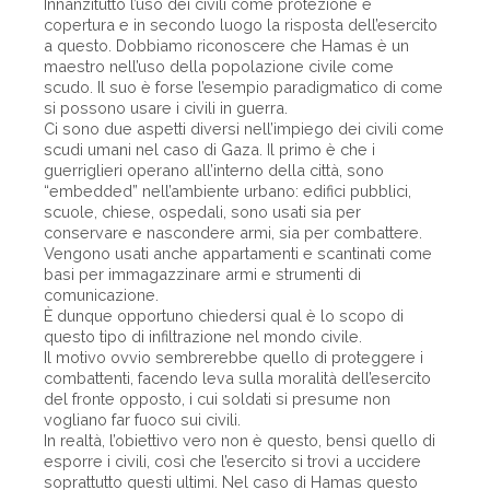
Innanzitutto l’uso dei civili come protezione e
copertura e in secondo luogo la risposta dell’esercito
a questo. Dobbiamo riconoscere che Hamas è un
maestro nell’uso della popolazione civile come
scudo. Il suo è forse l’esempio paradigmatico di come
si possono usare i civili in guerra.
Ci sono due aspetti diversi nell’impiego dei civili come
scudi umani nel caso di Gaza. Il primo è che i
guerriglieri operano all’interno della città, sono
“embedded” nell’ambiente urbano: edifici pubblici,
scuole, chiese, ospedali, sono usati sia per
conservare e nascondere armi, sia per combattere.
Vengono usati anche appartamenti e scantinati come
basi per immagazzinare armi e strumenti di
comunicazione.
È dunque opportuno chiedersi qual è lo scopo di
questo tipo di infiltrazione nel mondo civile.
Il motivo ovvio sembrerebbe quello di proteggere i
combattenti, facendo leva sulla moralità dell’esercito
del fronte opposto, i cui soldati si presume non
vogliano far fuoco sui civili.
In realtà, l’obiettivo vero non è questo, bensì quello di
esporre i civili, così che l’esercito si trovi a uccidere
soprattutto questi ultimi. Nel caso di Hamas questo