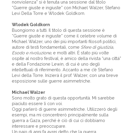
nonviolenza” si è tenuta una sessione dal titolo
“Guerre giuste e ingiuste” con Michael Walzer, Stefano
Levi Della Torre e Wlodek Goldkorn.
Wlodek Goldkorn
Buongiorno a tutti. Il titolo di questa sessione è
“Guerre giuste e ingiuste” come il celebre volume di
Michael Walzer, uno dei più importanti filosofi politici,
autore di testi fondamentali, come
Sfere di giustizia,
Esodo e rivoluzione
, e molti altri. È stato più volte
ospite al nostro festival, è amico della rivista “una città”
e della Fondazione Lewin, di cui è uno degli
intellettuali di riferimento. Accanto a me c’è Stefano
Levi della Torre. Inizierà il prof. Walzer, con una breve
esposizione sulle guerre asimmetriche.
Michael Walzer
Sono molto grato di questa opportunità. Mi sarebbe
piaciuto essere lì con voi.
Oggi parlerò di guerre asimmetriche. Utilizzerò degli
esempi, ma mi concentrerò principalmente sulla
guerra a Gaza, perché è ciò di cui ci dobbiamo
interessare e preoccupare.
Un paio di anni fa avrei detto che la guerra