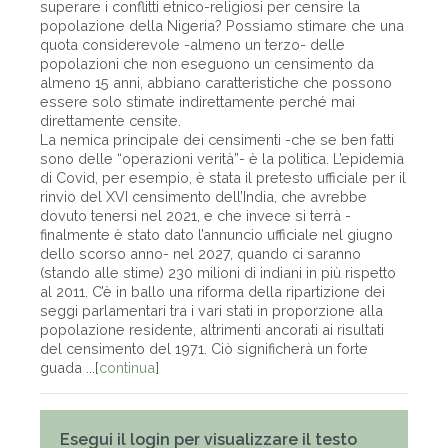
superare i conflitti etnico-religiosi per censire la
popolazione della Nigeria? Possiamo stimare che una
quota considerevole -almeno un terzo- delle
popolazioni che non eseguono un censimento da
almeno 15 anni, abbiano caratteristiche che possono
essere solo stimate indirettamente perché mai
direttamente censite.
La nemica principale dei censimenti -che se ben fatti
sono delle “operazioni verità”- è la politica. L’epidemia
di Covid, per esempio, è stata il pretesto ufficiale per il
rinvio del XVI censimento dell’India, che avrebbe
dovuto tenersi nel 2021, e che invece si terrà -
finalmente è stato dato l’annuncio ufficiale nel giugno
dello scorso anno- nel 2027, quando ci saranno
(stando alle stime) 230 milioni di indiani in più rispetto
al 2011. C’è in ballo una riforma della ripartizione dei
seggi parlamentari tra i vari stati in proporzione alla
popolazione residente, altrimenti ancorati ai risultati
del censimento del 1971. Ciò significherà un forte
guada ...[
continua
]
Esegui il login per visualizzare il testo