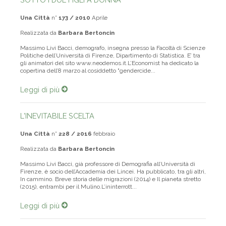
SOTTO I DUE FIGLI A DONNA
Una Città
n°
173 / 2010
Aprile
Realizzata da
Barbara Bertoncin
Massimo Livi Bacci, demografo, insegna presso la Facoltà di Scienze
Politiche dell’Università di Firenze, Dipartimento di Statistica. E’ tra
gli animatori del sito www.neodemos.it.L’Economist ha dedicato la
copertina dell’8 marzo al cosiddetto "gendercide...
Leggi di più
L'INEVITABILE SCELTA
Una Città
n°
228 / 2016
febbraio
Realizzata da
Barbara Bertoncin
Massimo Livi Bacci, già professore di Demografia all’Università di
Firenze, è socio dell’Accademia dei Lincei. Ha pubblicato, tra gli altri,
In cammino. Breve storia delle migrazioni (2014) e Il pianeta stretto
(2015), entrambi per il Mulino.L’ininterrott...
Leggi di più