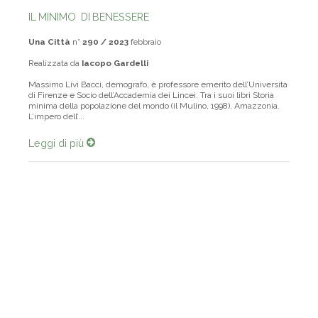
IL MINIMO DI BENESSERE
Una Città
n°
290 / 2023
febbraio
Realizzata da
Iacopo Gardelli
Massimo Livi Bacci, demografo, è professore emerito dell’Università
di Firenze e Socio dell’Accademia dei Lincei. Tra i suoi libri Storia
minima della popolazione del mondo (il Mulino, 1998), Amazzonia.
L’impero dell’...
Leggi di più