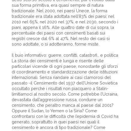
sua forma primitiva, era quasi sempre di natura
tradizionale. Nel 2000, nei paesi Unece, la forma
tradizionale era stata adottata nell’83% dei paesi; nel
2010 nel 65%, nel 2020 nel 37%, e nel 2030, secondo i
piani, appena il 16%. Alle quattro date di cui sopra, la
percentuale dei paesi con censimenti basati sui
registri cresce dal 6% al 47%. Nel resto dei casi si
sono adottate, o si adotteranno, forme miste.
Il buio informativo: guerre, conflitti, catastrofi… e politica
La storia dei censimenti è lunga e risente delle
particolari vicende di ogni paese, nonostante gli sforzi
di coordinamento e standardizzazione delle istituzioni
internazionali. Senza riandare ai casi clamorosi del
passato -il Censimento del 1937 dell’Unione Sovietica
occultato perché i risultati non piacquero a Stalin-
limitiamoci al nostro secolo. Come potrebbe l’Ucraina,
devastata dall’aggressione russa, condurre un
censimento, che peraltro manca al paese dal 2001?
Oppure il Sudan, lo Yemen o la Siria? Come
confrontarsi con le difficoltà che l’epidemia di Covid ha
generato, soprattutto in quei paesi nei quali il
censimento è ancora di tipo tradizionale? Come