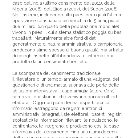
caso dell’India (ultimo censimento del 2011), della
Nigeria (2008), dell’Etiopia (2007), del Sudan (2008).
Nell’insieme, includendo altri paesi per i quali l’ultima
operazione censuaria è più vecchia di 15 anni, più di
due miliardi (un quarto della popolazione mondiale)
vivono in paesi il cui sistema statistico poggia su basi
traballanti. Naturalmente altre fonti di dati,
generalmente di natura amministrativa, o campionaria,
producono stime spesso di buona qualità, ma si tratta
di ripieghi rispetto all’abbondanza di informazione
prodotta da un censimento ben fatto.
La scomparsa del censimento tradizionale
Il rilevatore di un tempo, armato di una valigetta, dei
questionari e di una matita, suonava alle porte delle
abitazioni, intervistava il capofamiglia (allora c’era),
riempiva i questionari, che venivano poi raccolti ed
elaborati. Oggi non più: in teoria, esperti tecnici
informatici estraggono da registri elettronici
amministrativi (anagrafi, liste elettorali, patenti, registri
scolastici) le informazioni rilevanti, le ripuliscono, le
confrontano, le integrano, e producono così la base
informativa del censimento. Fino agli ultimi decenni
dello scorso secolo il censimento, pur evoluto dalla