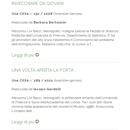
INVECCHIARE DA GIOVANI
Una Città
n°
152 / 2008
Dicembre-Gennaio
Realizzata da
Barbara Bertoncin
Massimo Livi Bacci, demografo, insegna presso la Facoltà di Scienze
Politiche dell’Università di Firenze, Dipartimento di Statistica. E’ tra
gli animatori del sito www.neodemos.it.Cominciamo dal problema
dell’immigrazione. Abbiamo visto che, di nuovo, a f...
Leggi di più
UNA VOLTA APERTA LA PORTA...
Una Città
n°
289 / 2022
dicembre-gennaio
Realizzata da
Iacopo Gardelli
Massimo Livi Bacci, demografo, è professore emerito dell’Università
di Firenze e Socio dell’Accademia dei Lincei. Tra i suoi libri Storia
minima della popolazione del mondo (il Mulino, 1998), Amazzonia.
L’impero dell’...
Leggi di più