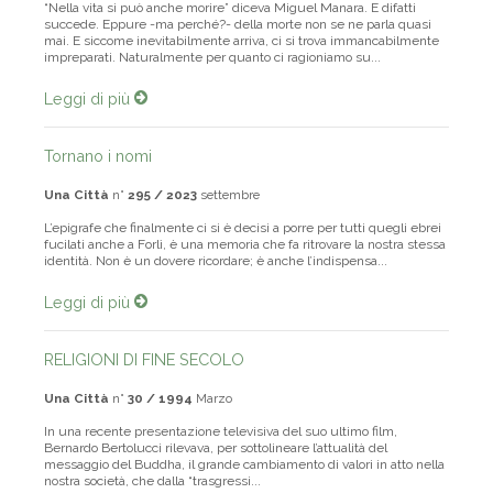
“Nella vita si può anche morire” diceva Miguel Manara. E difatti
succede. Eppure -ma perché?- della morte non se ne parla quasi
mai. E siccome inevitabilmente arriva, ci si trova immancabilmente
impreparati. Naturalmente per quanto ci ragioniamo su...
Leggi di più
Tornano i nomi
Una Città
n°
295 / 2023
settembre
L’epigrafe che finalmente ci si è decisi a porre per tutti quegli ebrei
fucilati anche a Forlì, è una memoria che fa ritrovare la nostra stessa
identità. Non è un dovere ricordare; è anche l’indispensa...
Leggi di più
RELIGIONI DI FINE SECOLO
Una Città
n°
30 / 1994
Marzo
In una recente presentazione televisiva del suo ultimo film,
Bernardo Bertolucci rilevava, per sottolineare l’attualità del
messaggio del Buddha, il grande cambiamento di valori in atto nella
nostra società, che dalla “trasgressi...