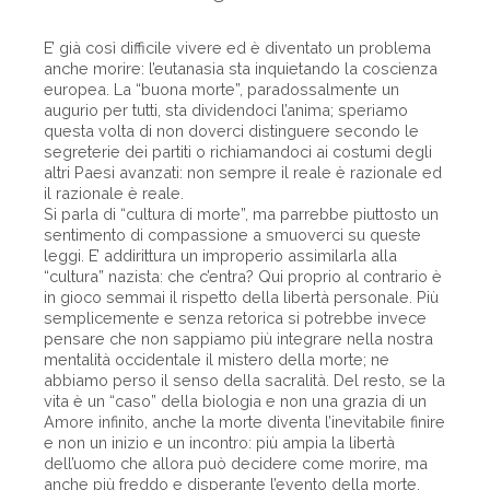
E’ già così difficile vivere ed è diventato un problema
anche morire: l’eutanasia sta inquietando la coscienza
europea. La “buona morte”, paradossalmente un
augurio per tutti, sta dividendoci l’anima; speriamo
questa volta di non doverci distinguere secondo le
segreterie dei partiti o richiamandoci ai costumi degli
altri Paesi avanzati: non sempre il reale è razionale ed
il razionale è reale.
Si parla di “cultura di morte”, ma parrebbe piuttosto un
sentimento di compassione a smuoverci su queste
leggi. E’ addirittura un improperio assimilarla alla
“cultura” nazista: che c’entra? Qui proprio al contrario è
in gioco semmai il rispetto della libertà personale. Più
semplicemente e senza retorica si potrebbe invece
pensare che non sappiamo più integrare nella nostra
mentalità occidentale il mistero della morte; ne
abbiamo perso il senso della sacralità. Del resto, se la
vita è un “caso” della biologia e non una grazia di un
Amore infinito, anche la morte diventa l’inevitabile finire
e non un inizio e un incontro: più ampia la libertà
dell’uomo che allora può decidere come morire, ma
anche più freddo e disperante l’evento della morte.