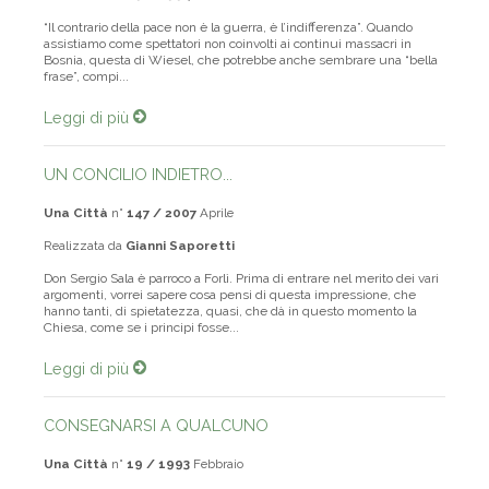
“Il contrario della pace non è la guerra, è l’indifferenza”. Quando
assistiamo come spettatori non coinvolti ai continui massacri in
Bosnia, questa di Wiesel, che potrebbe anche sembrare una “bella
frase”, compi...
Leggi di più
UN CONCILIO INDIETRO...
Una Città
n°
147 / 2007
Aprile
Realizzata da
Gianni Saporetti
Don Sergio Sala è parroco a Forlì. Prima di entrare nel merito dei vari
argomenti, vorrei sapere cosa pensi di questa impressione, che
hanno tanti, di spietatezza, quasi, che dà in questo momento la
Chiesa, come se i principi fosse...
Leggi di più
CONSEGNARSI A QUALCUNO
Una Città
n°
19 / 1993
Febbraio