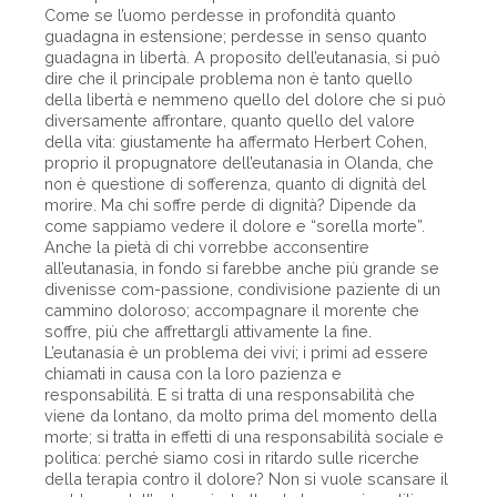
Come se l’uomo perdesse in profondità quanto
guadagna in estensione; perdesse in senso quanto
guadagna in libertà. A proposito dell’eutanasia, si può
dire che il principale problema non è tanto quello
della libertà e nemmeno quello del dolore che si può
diversamente affrontare, quanto quello del valore
della vita: giustamente ha affermato Herbert Cohen,
proprio il propugnatore dell’eutanasia in Olanda, che
non è questione di sofferenza, quanto di dignità del
morire. Ma chi soffre perde di dignità? Dipende da
come sappiamo vedere il dolore e “sorella morte”.
Anche la pietà di chi vorrebbe acconsentire
all’eutanasia, in fondo si farebbe anche più grande se
divenisse com-passione, condivisione paziente di un
cammino doloroso; accompagnare il morente che
soffre, più che affrettargli attivamente la fine.
L’eutanasia è un problema dei vivi; i primi ad essere
chiamati in causa con la loro pazienza e
responsabilità. E si tratta di una responsabilità che
viene da lontano, da molto prima del momento della
morte; si tratta in effetti di una responsabilità sociale e
politica: perché siamo così in ritardo sulle ricerche
della terapia contro il dolore? Non si vuole scansare il