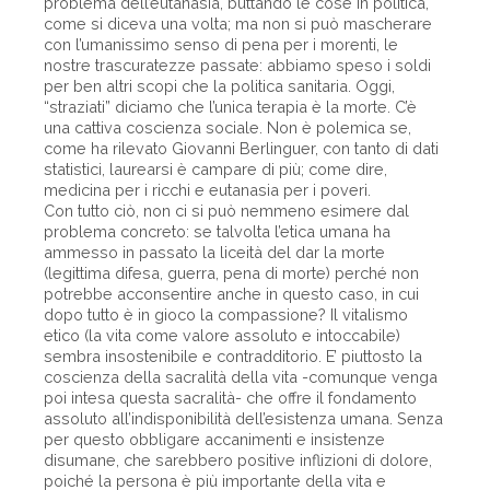
problema dell’eutanasia, buttando le cose in politica,
come si diceva una volta; ma non si può mascherare
con l’umanissimo senso di pena per i morenti, le
nostre trascuratezze passate: abbiamo speso i soldi
per ben altri scopi che la politica sanitaria. Oggi,
“straziati” diciamo che l’unica terapia è la morte. C’è
una cattiva coscienza sociale. Non è polemica se,
come ha rilevato Giovanni Berlinguer, con tanto di dati
statistici, laurearsi è campare di più; come dire,
medicina per i ricchi e eutanasia per i poveri.
Con tutto ciò, non ci si può nemmeno esimere dal
problema concreto: se talvolta l’etica umana ha
ammesso in passato la liceità del dar la morte
(legittima difesa, guerra, pena di morte) perché non
potrebbe acconsentire anche in questo caso, in cui
dopo tutto è in gioco la compassione? Il vitalismo
etico (la vita come valore assoluto e intoccabile)
sembra insostenibile e contradditorio. E’ piuttosto la
coscienza della sacralità della vita -comunque venga
poi intesa questa sacralità- che offre il fondamento
assoluto all’indisponibilità dell’esistenza umana. Senza
per questo obbligare accanimenti e insistenze
disumane, che sarebbero positive inflizioni di dolore,
poiché la persona è più importante della vita e