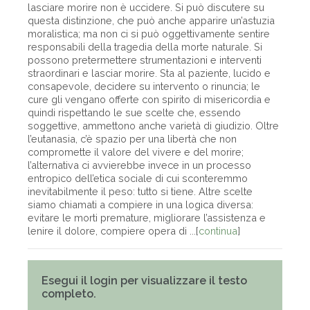
lasciare morire non è uccidere. Si può discutere su
questa distinzione, che può anche apparire un’astuzia
moralistica; ma non ci si può oggettivamente sentire
responsabili della tragedia della morte naturale. Si
possono pretermettere strumentazioni e interventi
straordinari e lasciar morire. Sta al paziente, lucido e
consapevole, decidere su intervento o rinuncia; le
cure gli vengano offerte con spirito di misericordia e
quindi rispettando le sue scelte che, essendo
soggettive, ammettono anche varietà di giudizio. Oltre
l’eutanasia, c’è spazio per una libertà che non
compromette il valore del vivere e del morire;
l’alternativa ci avvierebbe invece in un processo
entropico dell’etica sociale di cui sconteremmo
inevitabilmente il peso: tutto si tiene. Altre scelte
siamo chiamati a compiere in una logica diversa:
evitare le morti premature, migliorare l’assistenza e
lenire il dolore, compiere opera di ...[
continua
]
Esegui il login per visualizzare il testo
completo.