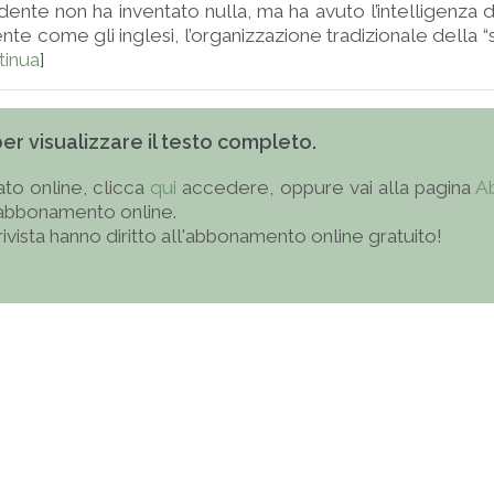
idente non ha inventato nulla, ma ha avuto l’intelligenza 
nte come gli inglesi, l’organizzazione tradizionale della “
tinua
]
 per visualizzare il testo completo.
to online, clicca
qui
accedere, oppure vai alla pagina
A
'abbonamento online.
 rivista hanno diritto all'abbonamento online gratuito!