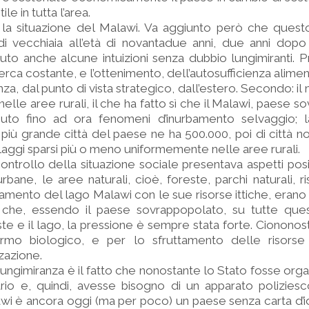
le in tutta l’area.
 la situazione del Malawi. Va aggiunto però che quest
di vecchiaia all’età di novantadue anni, due anni dopo
to anche alcune intuizioni senza dubbio lungimiranti. Pr
icerca costante, e l’ottenimento, dell’autosufficienza alimen
a, dal punto di vista strategico, dall’estero. Secondo: i
elle aree rurali, il che ha fatto sì che il Malawi, paese 
uto fino ad ora fenomeni d’inurbamento selvaggio; l
a più grande città del paese ne ha 500.000, poi di città 
illaggi sparsi più o meno uniformemente nelle aree rurali.
controllo della situazione sociale presentava aspetti posi
bane, le aree naturali, cioè, foreste, parchi naturali, ri
mento del lago Malawi con le sue risorse ittiche, erano 
che, essendo il paese sovrappopolato, su tutte quest
ste e il lago, la pressione è sempre stata forte. Ciononos
ermo biologico, e per lo sfruttamento delle risorse 
zzazione.
lungimiranza è il fatto che nonostante lo Stato fosse or
rio e, quindi, avesse bisogno di un apparato poliziesc
awi è ancora oggi (ma per poco) un paese senza carta d’i