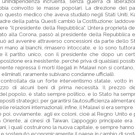
2, un’indipendenza incruenta, senza guerra di liberazi
ia coinvolto le masse popolari. La direzione del p
o questo medico che aveva studiato negli Stati Uniti, 
padre della patria. Questi cambiò la Costituzione: laddove 
re “il presidente della Repubblica”. L’intera proprietà dell
cato alla Corona, passò al presidente della Repubblica 
nuò ad avvenire attraverso concessioni da parte dello St
in mano ai bianchi, rimasero intoccate, e lo sono tuttora. 
 il partito unico, con il presidente che dopo un cer
posizione era inesistente, perché priva di qualsiasi possibili
te repressa (i morti illegali in Malawi non si contano, 
o eliminati, raramente subivano condanne ufficiali).
controllata da un forte interventismo statale, volto in 
zzo di alcuni beni di prima necessità. Il prezzo d
 del popolo, è stato sempre politico, e lo Stato ha se
epositi strategici, per garantirsi l’autosufficienza alimentare
elle relazioni internazionali, infine, il Malawi si era sempr
e poi, ovviamente, agli ex coloni, cioè al Regno Unito e p
n Oriente, ai cinesi di Taiwan. L’appoggio principale er
ani, i quali costruirono la nuova capitale, e sempre hann
to e sostenuto economicamente il paese in cambio di sost