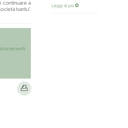
di continuare a
Leggi di più
società bantu”,
bbonamenti