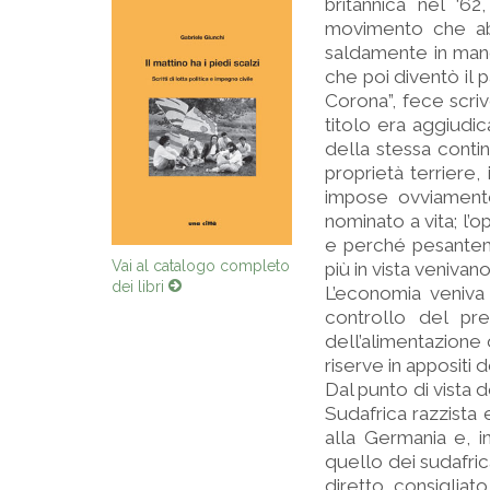
britannica nel ‘6
movimento che abb
saldamente in man
che poi diventò il 
Corona”, fece scrive
titolo era aggiudi
della stessa conti
proprietà terriere, 
impose ovviamente
nominato a vita; l’op
e perché pesantemen
Vai al catalogo completo
più in vista venivan
dei libri
L’economia veniva 
controllo del pre
dell’alimentazione
riserve in appositi d
Dal punto di vista d
Sudafrica razzista 
alla Germania e, i
quello dei sudafric
diretto, consiglia