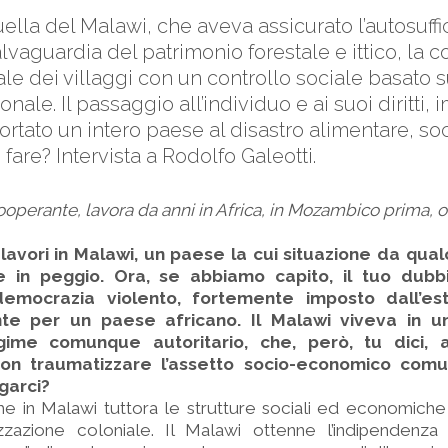
uella del Malawi, che aveva assicurato l’autosuff
alvaguardia del patrimonio forestale e ittico, la
ale dei villaggi con un controllo sociale basato 
ionale. Il passaggio all’individuo e ai suoi diritti
ortato un intero paese al disastro alimentare, so
fare? Intervista a Rodolfo Galeotti.
ooperante, lavora da anni in Africa, in Mozambico prima, o
lavori in Malawi, un paese la cui situazione da qua
 in peggio. Ora, se abbiamo capito, il tuo dub
democrazia violento, fortemente imposto dall’es
te per un paese africano. Il Malawi viveva in u
gime comunque autoritario, che, però, tu dici,
i non traumatizzare l’assetto socio-economico comu
garci?
he in Malawi tuttora le strutture sociali ed economich
izzazione coloniale. Il Malawi ottenne l’indipendenza