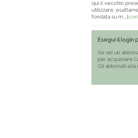
qui il vecchio pres
utilizzare, esattame
fondata su m ...[
con
Esegui il login
Se sei un abbona
per acquistare l
Gli abbonati alla