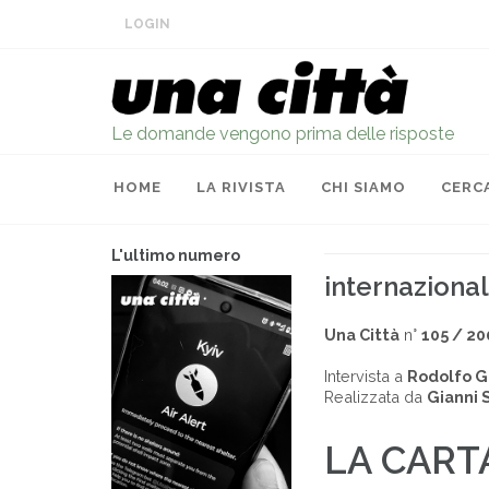
LOGIN
Le domande vengono prima delle risposte
HOME
LA RIVISTA
CHI SIAMO
CERC
L'ultimo numero
internazional
Una Città
n°
105 / 20
Intervista a
Rodolfo G
Realizzata da
Gianni 
LA CARTA