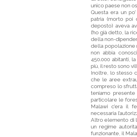
unico paese non osti
Questa era un po’
patria (morto poi 
deposto) aveva avu
l’ho già detto, la r
della non-dipendenz
della popolazione n
non abbia conosci
450.000 abitanti, l
più, il resto sono v
Inoltre, lo stesso 
che le aree extraur
compreso lo sfrutta
teniamo presente 
particolare le fore
Malawi c’era il f
necessaria l’autori
Altro elemento di 
un regime autorita
funzionante, il Mal