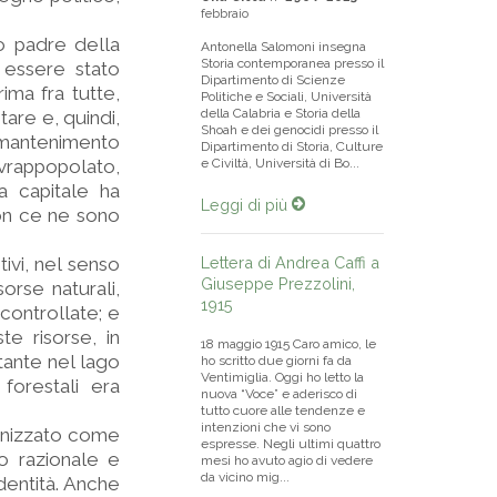
febbraio
o padre della
Antonella Salomoni insegna
Storia contemporanea presso il
 essere stato
Dipartimento di Scienze
ima fra tutte,
Politiche e Sociali, Università
della Calabria e Storia della
tare e, quindi,
Shoah e dei genocidi presso il
l mantenimento
Dipartimento di Storia, Culture
sovrappopolato,
e Civiltà, Università di Bo...
a capitale ha
Leggi di più
non ce ne sono
tivi, nel senso
Lettera di Andrea Caffi a
Giuseppe Prezzolini,
sorse naturali,
1915
controllate; e
e risorse, in
18 maggio 1915 Caro amico, le
tante nel lago
ho scritto due giorni fa da
Ventimiglia. Oggi ho letto la
forestali era
nuova “Voce” e aderisco di
tutto cuore alle tendenze e
intenzioni che vi sono
ganizzato come
espresse. Negli ultimi quattro
o razionale e
mesi ho avuto agio di vedere
da vicino mig...
dentità. Anche