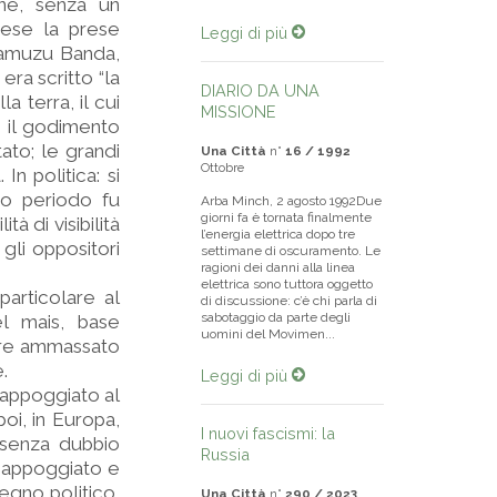
one, senza un
aese la prese
Leggi di più
Kamuzu Banda,
era scritto “la
DIARIO DA UNA
a terra, il cui
MISSIONE
e il godimento
ato; le grandi
Una Città
n°
16 / 1992
Ottobre
In politica: si
to periodo fu
Arba Minch, 2 agosto 1992Due
giorni fa è tornata finalmente
tà di visibilità
l’energia elettrica dopo tre
gli oppositori
settimane di oscuramento. Le
ragioni dei danni alla linea
elettrica sono tuttora oggetto
particolare al
di discussione: c’è chi parla di
sabotaggio da parte degli
el mais, base
uomini del Movimen...
mpre ammassato
.
Leggi di più
e appoggiato al
oi, in Europa,
I nuovi fascismi: la
a senza dubbio
Russia
o appoggiato e
egno politico,
Una Città
n°
290 / 2023