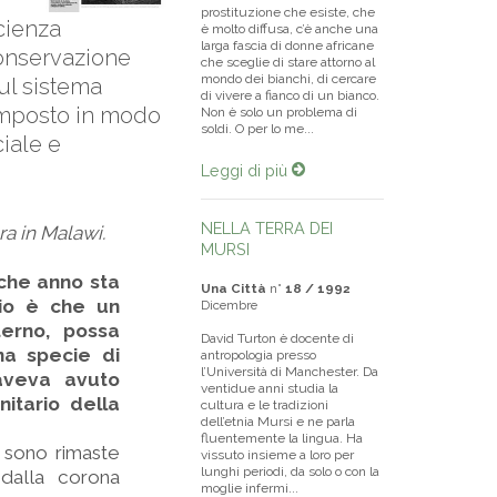
prostituzione che esiste, che
icienza
è molto diffusa, c’è anche una
larga fascia di donne africane
 conservazione
che sceglie di stare attorno al
mondo dei bianchi, di cercare
sul sistema
di vivere a fianco di un bianco.
, imposto in modo
Non è solo un problema di
soldi. O per lo me...
ciale e
Leggi di più
NELLA TERRA DEI
ra in Malawi.
MURSI
lche anno sta
Una Città
n°
18 / 1992
bio è che un
Dicembre
terno, possa
David Turton è docente di
na specie di
antropologia presso
l’Università di Manchester. Da
 aveva avuto
ventidue anni studia la
nitario della
cultura e le tradizioni
dell’etnia Mursi e ne parla
fluentemente la lingua. Ha
e sono rimaste
vissuto insieme a loro per
lunghi periodi, da solo o con la
 dalla corona
moglie infermi...