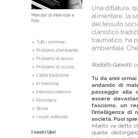
Una dittatura, q
alimentare, la s
Mensile di interviste e
foto
del tessuto soci
clanistico tradiz
traumatico, ha p
Tutti i sommari
ambientale. Che 
Problemi d'ambiente
Problemi di lavoro
Rodolfo Galeotti, c
Problemi di scuola
L'altra tradizione
Tu da anni ormai 
In memoria
andando di male
passaggio alla 
Internazionalismo
essere devastan
Ricordarsi
fascismo, un re
Storie
l’intelligenza d
I nostri editoriali
società. Puoi spie
Intanto va detto c
quelle dell’organ
I nostri libri