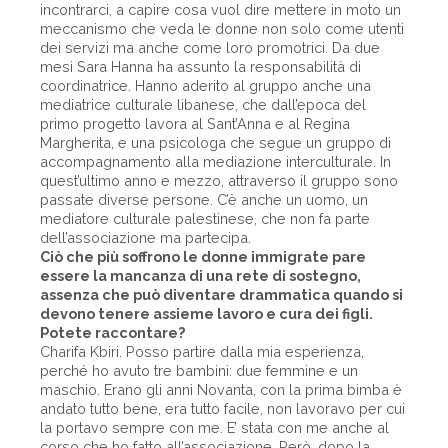
incontrarci, a capire cosa vuol dire mettere in moto un
meccanismo che veda le donne non solo come utenti
dei servizi ma anche come loro promotrici. Da due
mesi Sara Hanna ha assunto la responsabilità di
coordinatrice. Hanno aderito al gruppo anche una
mediatrice culturale libanese, che dall’epoca del
primo progetto lavora al Sant’Anna e al Regina
Margherita, e una psicologa che segue un gruppo di
accompagnamento alla mediazione interculturale. In
quest’ultimo anno e mezzo, attraverso il gruppo sono
passate diverse persone. C’è anche un uomo, un
mediatore culturale palestinese, che non fa parte
dell’associazione ma partecipa.
Ciò che più soffrono le donne immigrate pare
essere la mancanza di una rete di sostegno,
assenza che può diventare drammatica quando si
devono tenere assieme lavoro e cura dei figli.
Potete raccontare?
Charifa Kbiri. Posso partire dalla mia esperienza,
perché ho avuto tre bambini: due femmine e un
maschio. Erano gli anni Novanta, con la prima bimba è
andato tutto bene, era tutto facile, non lavoravo per cui
la portavo sempre con me. E’ stata con me anche al
corso che ho fatto all’associazione. Però, dopo la