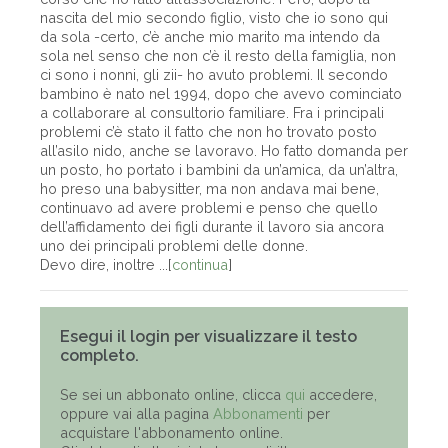
nascita del mio secondo figlio, visto che io sono qui
da sola -certo, c’è anche mio marito ma intendo da
sola nel senso che non c’è il resto della famiglia, non
ci sono i nonni, gli zii- ho avuto problemi. Il secondo
bambino è nato nel 1994, dopo che avevo cominciato
a collaborare al consultorio familiare. Fra i principali
problemi c’è stato il fatto che non ho trovato posto
all’asilo nido, anche se lavoravo. Ho fatto domanda per
un posto, ho portato i bambini da un’amica, da un’altra,
ho preso una babysitter, ma non andava mai bene,
continuavo ad avere problemi e penso che quello
dell’affidamento dei figli durante il lavoro sia ancora
uno dei principali problemi delle donne.
Devo dire, inoltre ...[
continua
]
Esegui il login per visualizzare il testo
completo.
Se sei un abbonato online, clicca
qui
accedere,
oppure vai alla pagina
Abbonamenti
per
acquistare l'abbonamento online.