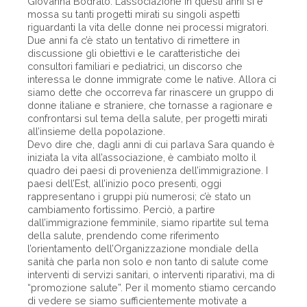
Giovanna Bodrato. L’associazione in questi anni si è
mossa su tanti progetti mirati su singoli aspetti
riguardanti la vita delle donne nei processi migratori.
Due anni fa c’è stato un tentativo di rimettere in
discussione gli obiettivi e le caratteristiche dei
consultori familiari e pediatrici, un discorso che
interessa le donne immigrate come le native. Allora ci
siamo dette che occorreva far rinascere un gruppo di
donne italiane e straniere, che tornasse a ragionare e
confrontarsi sul tema della salute, per progetti mirati
all’insieme della popolazione.
Devo dire che, dagli anni di cui parlava Sara quando è
iniziata la vita all’associazione, è cambiato molto il
quadro dei paesi di provenienza dell’immigrazione. I
paesi dell’Est, all’inizio poco presenti, oggi
rappresentano i gruppi più numerosi; c’è stato un
cambiamento fortissimo. Perciò, a partire
dall’immigrazione femminile, siamo ripartite sul tema
della salute, prendendo come riferimento
l’orientamento dell’Organizzazione mondiale della
sanità che parla non solo e non tanto di salute come
interventi di servizi sanitari, o interventi riparativi, ma di
“promozione salute”. Per il momento stiamo cercando
di vedere se siamo sufficientemente motivate a