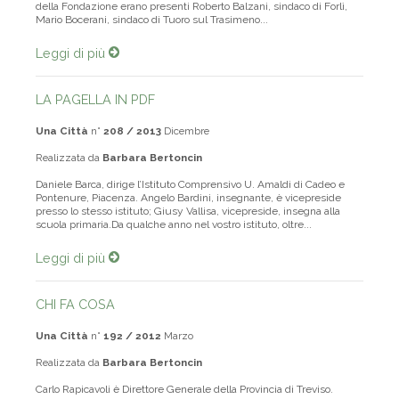
della Fondazione erano presenti Roberto Balzani, sindaco di Forlì,
Mario Bocerani, sindaco di Tuoro sul Trasimeno...
Leggi di più
LA PAGELLA IN PDF
Una Città
n°
208 / 2013
Dicembre
Realizzata da
Barbara Bertoncin
Daniele Barca, dirige l’Istituto Comprensivo U. Amaldi di Cadeo e
Pontenure, Piacenza. Angelo Bardini, insegnante, è vicepreside
presso lo stesso istituto; Giusy Vallisa, vicepreside, insegna alla
scuola primaria.Da qualche anno nel vostro istituto, oltre...
Leggi di più
CHI FA COSA
Una Città
n°
192 / 2012
Marzo
Realizzata da
Barbara Bertoncin
Carlo Rapicavoli è Direttore Generale della Provincia di Treviso.