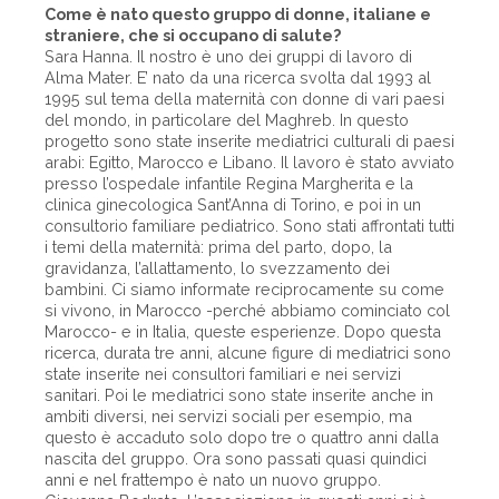
Come è nato questo gruppo di donne, italiane e
straniere, che si occupano di salute?
Sara Hanna. Il nostro è uno dei gruppi di lavoro di
Alma Mater. E’ nato da una ricerca svolta dal 1993 al
1995 sul tema della maternità con donne di vari paesi
del mondo, in particolare del Maghreb. In questo
progetto sono state inserite mediatrici culturali di paesi
arabi: Egitto, Marocco e Libano. Il lavoro è stato avviato
presso l’ospedale infantile Regina Margherita e la
clinica ginecologica Sant’Anna di Torino, e poi in un
consultorio familiare pediatrico. Sono stati affrontati tutti
i temi della maternità: prima del parto, dopo, la
gravidanza, l’allattamento, lo svezzamento dei
bambini. Ci siamo informate reciprocamente su come
si vivono, in Marocco -perché abbiamo cominciato col
Marocco- e in Italia, queste esperienze. Dopo questa
ricerca, durata tre anni, alcune figure di mediatrici sono
state inserite nei consultori familiari e nei servizi
sanitari. Poi le mediatrici sono state inserite anche in
ambiti diversi, nei servizi sociali per esempio, ma
questo è accaduto solo dopo tre o quattro anni dalla
nascita del gruppo. Ora sono passati quasi quindici
anni e nel frattempo è nato un nuovo gruppo.