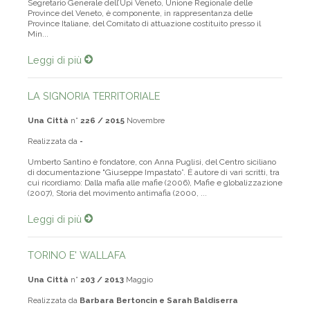
Segretario Generale dell’Upi Veneto, Unione Regionale delle
Province del Veneto, è componente, in rappresentanza delle
Province Italiane, del Comitato di attuazione costituito presso il
Min...
Leggi di più
LA SIGNORIA TERRITORIALE
Una Città
n°
226 / 2015
Novembre
Realizzata da
-
Umberto Santino è fondatore, con Anna Puglisi, del Centro siciliano
di documentazione "Giuseppe Impastato”. È autore di vari scritti, tra
cui ricordiamo: Dalla mafia alle mafie (2006), Mafie e globalizzazione
(2007), Storia del movimento antimafia (2000, ...
Leggi di più
TORINO E' WALLAFA
Una Città
n°
203 / 2013
Maggio
Realizzata da
Barbara Bertoncin e Sarah Baldiserra