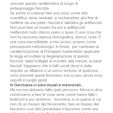
cessare questa caratteristica di luogo di
pellegrinaggio fascista.
Se anche si volesse fare una cosa, come dire,
scientifica, seria, neutrale, si rischierebbe alla fine di
mettere da una parte i fascisti e dall’altra gli antifascisti.
Non puoi fare un museo fra pro e antifascisti,
mettendoli sullo stesso piano o quasi. È una cosa che
non ha nessuna valenza storiografica, storica, civile. È
una cosa inaccettabile, a mio avviso, proprio come
presupposti metodologici. In fondo, per cambiare la
caratterizzazione di Predappio basterebbe applicare
le leggi ed evitare la degenerazione di questo
folclore, dalle bottiglie ai ricordini, alle messe, ai saluti
fascisti. Sappiamo che in tutti i posti dove è stato
sepolto un dittatore o un uomo simbolo di qualcosa,
sono presenti questi fenomeni; non a caso alcuni sono
sepolti in luoghi ignoti.
In Germania ci sono musei e memoriali...
Ma noi non abbiamo fatto quel percorso. Allora io dico:
cominciamo a fare le cose serie come hanno fatto i
tedeschi e poi vedremo... Insomma, in un paese in cui
non c’è un museo del Novecento, fare un museo del
fascismo vuol dire presentare il fascismo come una