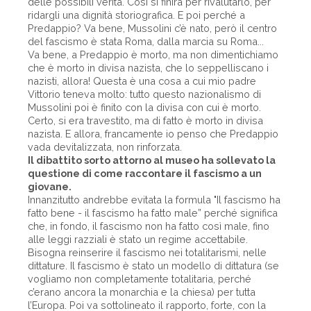
delle possibili verità. Così si finirà per rivalutarlo, per
ridargli una dignità storiografica. E poi perché a
Predappio? Va bene, Mussolini c’è nato, però il centro
del fascismo è stata Roma, dalla marcia su Roma...
Va bene, a Predappio è morto, ma non dimentichiamo
che è morto in divisa nazista, che lo seppelliscano i
nazisti, allora! Questa è una cosa a cui mio padre
Vittorio teneva molto: tutto questo nazionalismo di
Mussolini poi è finito con la divisa con cui è morto.
Certo, si era travestito, ma di fatto è morto in divisa
nazista. E allora, francamente io penso che Predappio
vada devitalizzata, non rinforzata.
Il dibattito sorto attorno al museo ha sollevato la
questione di come raccontare il fascismo a un
giovane.
Innanzitutto andrebbe evitata la formula "Il fascismo ha
fatto bene - il fascismo ha fatto male” perché significa
che, in fondo, il fascismo non ha fatto così male, fino
alle leggi razziali è stato un regime accettabile.
Bisogna reinserire il fascismo nei totalitarismi, nelle
dittature. Il fascismo è stato un modello di dittatura (se
vogliamo non completamente totalitaria, perché
c’erano ancora la monarchia e la chiesa) per tutta
l’Europa. Poi va sottolineato il rapporto, forte, con la