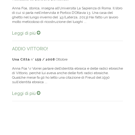
Realizzata da
Barbara Bertoncin
Anna Foa, storica, insegna all’Università La Sapienza di Roma. Il libro
di cui si parla nell’intervista è Portico D’Ottavia 13. Una casa del
ghetto nel lungo inverno del ’43 (Laterza, 2013).Hai fatto un lavoro
molto meticoloso di ricostruzione dei luoghi ...
Leggi di più
ADDIO VITTORIO!
Una Città
n°
159 / 2008
Ottobre
Anna Foa \r Vorrei parlare dell’identità ebraica e delle radici ebraiche
di Vittorio, perché lui aveva anche delle forti radici ebraiche.
Qualche mese fa gli ho letto una citazione di Freud del 1930
sull’identità ebraica ...
Leggi di più