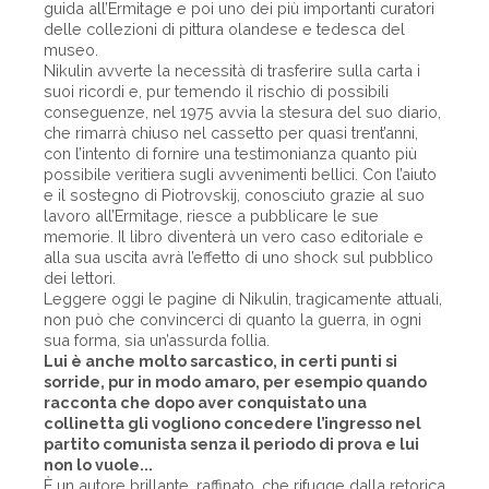
guida all’Ermitage e poi uno dei più importanti curatori
delle collezioni di pittura olandese e tedesca del
museo.
Nikulin avverte la necessità di trasferire sulla carta i
suoi ricordi e, pur temendo il rischio di possibili
conseguenze, nel 1975 avvia la stesura del suo diario,
che rimarrà chiuso nel cassetto per quasi trent’anni,
con l’intento di fornire una testimonianza quanto più
possibile veritiera sugli avvenimenti bellici. Con l’aiuto
e il sostegno di Piotrovskij, conosciuto grazie al suo
lavoro all’Ermitage, riesce a pubblicare le sue
memorie. Il libro diventerà un vero caso editoriale e
alla sua uscita avrà l’effetto di uno shock sul pubblico
dei lettori.
Leggere oggi le pagine di Nikulin, tragicamente attuali,
non può che convincerci di quanto la guerra, in ogni
sua forma, sia un’assurda follia.
Lui è anche molto sarcastico, in certi punti si
sorride, pur in modo amaro, per esempio quando
racconta che dopo aver conquistato una
collinetta gli vogliono concedere l’ingresso nel
partito comunista senza il periodo di prova e lui
non lo vuole...
È un autore brillante, raffinato, che rifugge dalla retorica