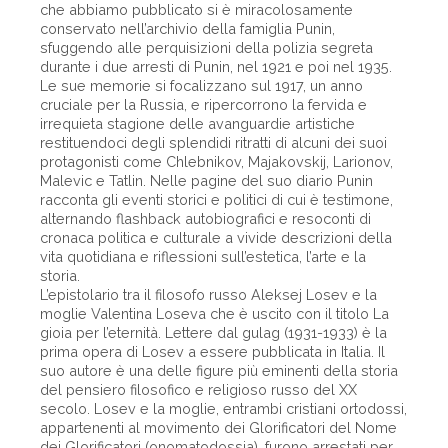
che abbiamo pubblicato si è miracolosamente
conservato nell’archivio della famiglia Punin,
sfuggendo alle perquisizioni della polizia segreta
durante i due arresti di Punin, nel 1921 e poi nel 1935.
Le sue memorie si focalizzano sul 1917, un anno
cruciale per la Russia, e ripercorrono la fervida e
irrequieta stagione delle avanguardie artistiche
restituendoci degli splendidi ritratti di alcuni dei suoi
protagonisti come Chlebnikov, Majakovskij, Larionov,
Malevic e Tatlin. Nelle pagine del suo diario Punin
racconta gli eventi storici e politici di cui è testimone,
alternando flashback autobiografici e resoconti di
cronaca politica e culturale a vivide descrizioni della
vita quotidiana e riflessioni sull’estetica, l’arte e la
storia.
L’epistolario tra il filosofo russo Aleksej Losev e la
moglie Valentina Loseva che è uscito con il titolo La
gioia per l’eternità. Lettere dal gulag (1931-1933) è la
prima opera di Losev a essere pubblicata in Italia. Il
suo autore è una delle figure più eminenti della storia
del pensiero filosofico e religioso russo del XX
secolo. Losev e la moglie, entrambi cristiani ortodossi,
appartenenti al movimento dei Glorificatori del Nome
dei Glorificatori (onomatodossia), furono arrestati per