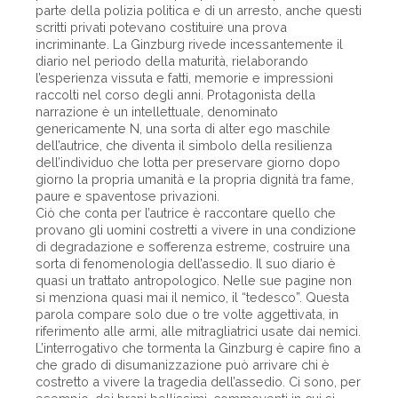
parte della polizia politica e di un arresto, anche questi
scritti privati potevano costituire una prova
incriminante. La Ginzburg rivede incessantemente il
diario nel periodo della maturità, rielaborando
l’esperienza vissuta e fatti, memorie e impressioni
raccolti nel corso degli anni. Protagonista della
narrazione è un intellettuale, denominato
genericamente N, una sorta di alter ego maschile
dell’autrice, che diventa il simbolo della resilienza
dell’individuo che lotta per preservare giorno dopo
giorno la propria umanità e la propria dignità tra fame,
paure e spaventose privazioni.
Ciò che conta per l’autrice è raccontare quello che
provano gli uomini costretti a vivere in una condizione
di degradazione e sofferenza estreme, costruire una
sorta di fenomenologia dell’assedio. Il suo diario è
quasi un trattato antropologico. Nelle sue pagine non
si menziona quasi mai il nemico, il “tedesco”. Questa
parola compare solo due o tre volte aggettivata, in
riferimento alle armi, alle mitragliatrici usate dai nemici.
L’interrogativo che tormenta la Ginzburg è capire fino a
che grado di disumanizzazione può arrivare chi è
costretto a vivere la tragedia dell’assedio. Ci sono, per