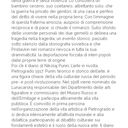
della guerra e della violenza. Lo consolerà un
bambino ceceno, suo coetaneo, altrettanto solo, che
la guerra ha privato dei genitori, di una casa e perfino
del diritto di vivere nella propria terra. Con l’immagine
di questa fraterna amicizia, auspicio di comprensione
reciproca e di pace, si chiude il romanzo. Sullo sfondo
delle vicende personali dei due gemelli si delinea una
tragedia nella tragedia, un evento storico, passato
sotto silenzio dalla storiografia sovietica e che
Pristavkin nel romanzo rievoca in tutta la sua
drammaticità: la deportazione forzata di interi popoli
dalle proprie terre di origine.
Poi c’è il diario di Nikolaj Punin, L’arte in rivolta.
Pietrogrado 1917. Punin, teorico e storico dell’arte, è
una figura chiave della vita culturale russa del periodo
pre- e post-rivoluzionario. Nel 1918 viene nominato da
Lunacarskij responsabile del Dipartimento delle arti
figurative e commissario del Museo Russo e
dell’Ermitage e partecipa attivamente alla vita
pubblica. È coinvolto in prima persona
nell’organizzazione della vita artistica di Pietrogrado e
si dedica intensamente all’attività museale e alla
didattica, partecipando al dibattito culturale sui
fondamenti estetici e il ruolo della nuova arte. Il diario