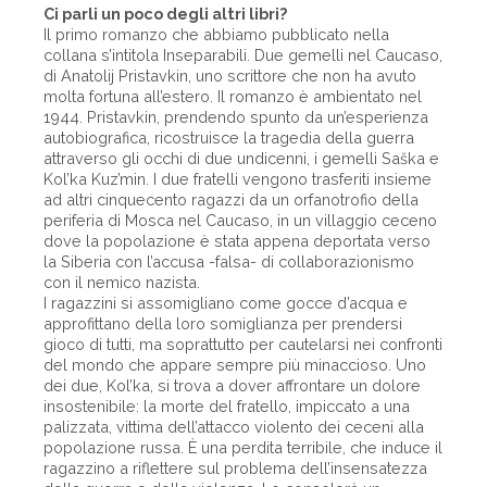
Ci parli un poco degli altri libri?
Il primo romanzo che abbiamo pubblicato nella
collana s’intitola Inseparabili. Due gemelli nel Caucaso,
di Anatolij Pristavkin, uno scrittore che non ha avuto
molta fortuna all’estero. Il romanzo è ambientato nel
1944. Pristavkin, prendendo spunto da un’esperienza
autobiografica, ricostruisce la tragedia della guerra
attraverso gli occhi di due undicenni, i gemelli Saška e
Kol’ka Kuz’min. I due fratelli vengono trasferiti insieme
ad altri cinquecento ragazzi da un orfanotrofio della
periferia di Mosca nel Caucaso, in un villaggio ceceno
dove la popolazione è stata appena deportata verso
la Siberia con l’accusa -falsa- di collaborazionismo
con il nemico nazista.
I ragazzini si assomigliano come gocce d’acqua e
approfittano della loro somiglianza per prendersi
gioco di tutti, ma soprattutto per cautelarsi nei confronti
del mondo che appare sempre più minaccioso. Uno
dei due, Kol’ka, si trova a dover affrontare un dolore
insostenibile: la morte del fratello, impiccato a una
palizzata, vittima dell’attacco violento dei ceceni alla
popolazione russa. È una perdita terribile, che induce il
ragazzino a riflettere sul problema dell’insensatezza