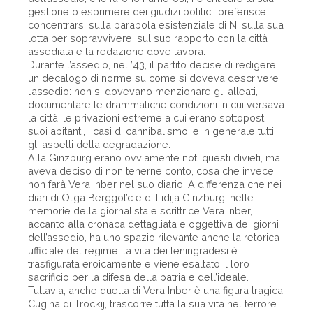
gestione o esprimere dei giudizi politici; preferisce
concentrarsi sulla parabola esistenziale di N, sulla sua
lotta per sopravvivere, sul suo rapporto con la città
assediata e la redazione dove lavora.
Durante l’assedio, nel ’43, il partito decise di redigere
un decalogo di norme su come si doveva descrivere
l’assedio: non si dovevano menzionare gli alleati,
documentare le drammatiche condizioni in cui versava
la città, le privazioni estreme a cui erano sottoposti i
suoi abitanti, i casi di cannibalismo, e in generale tutti
gli aspetti della degradazione.
Alla Ginzburg erano ovviamente noti questi divieti, ma
aveva deciso di non tenerne conto, cosa che invece
non farà Vera Inber nel suo diario. A differenza che nei
diari di Ol’ga Berggol’c e di Lidija Ginzburg, nelle
memorie della giornalista e scrittrice Vera Inber,
accanto alla cronaca dettagliata e oggettiva dei giorni
dell’assedio, ha uno spazio rilevante anche la retorica
ufficiale del regime: la vita dei leningradesi è
trasfigurata eroicamente e viene esaltato il loro
sacrificio per la difesa della patria e dell’ideale.
Tuttavia, anche quella di Vera Inber è una figura tragica.
Cugina di Trockij, trascorre tutta la sua vita nel terrore