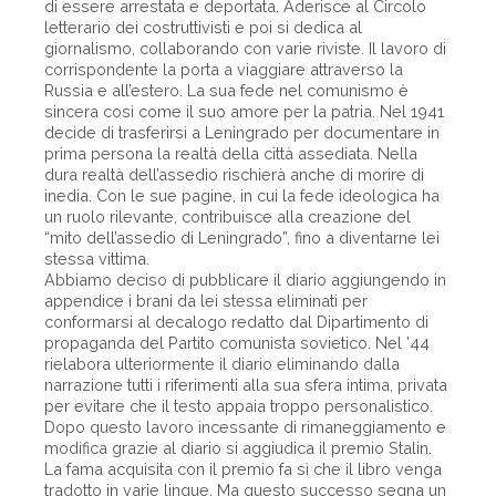
di essere arrestata e deportata. Aderisce al Circolo
letterario dei costruttivisti e poi si dedica al
giornalismo, collaborando con varie riviste. Il lavoro di
corrispondente la porta a viaggiare attraverso la
Russia e all’estero. La sua fede nel comunismo è
sincera così come il suo amore per la patria. Nel 1941
decide di trasferirsi a Leningrado per documentare in
prima persona la realtà della città assediata. Nella
dura realtà dell’assedio rischierà anche di morire di
inedia. Con le sue pagine, in cui la fede ideologica ha
un ruolo rilevante, contribuisce alla creazione del
“mito dell’assedio di Leningrado”, fino a diventarne lei
stessa vittima.
Abbiamo deciso di pubblicare il diario aggiungendo in
appendice i brani da lei stessa eliminati per
conformarsi al decalogo redatto dal Dipartimento di
propaganda del Partito comunista sovietico. Nel ’44
rielabora ulteriormente il diario eliminando dalla
narrazione tutti i riferimenti alla sua sfera intima, privata
per evitare che il testo appaia troppo personalistico.
Dopo questo lavoro incessante di rimaneggiamento e
modifica grazie al diario si aggiudica il premio Stalin.
La fama acquisita con il premio fa sì che il libro venga
tradotto in varie lingue. Ma questo successo segna un