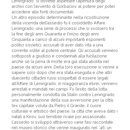
Leningrado. Si dovette aspettare l’apertura degli
archivi con l’avvento di Gorbaciov al potere per poter
accedere alle fonti documentali.
Un altro episodio determinante nella ricostruzione
della vicenda dell’assedio fu il cosiddetto Affare
Leningrado, una serie di processi che si svolsero tra
la fine degli anni Quaranta e l’inizio degli anni
Cinquanta a carico di alcuni importanti esponenti
politici sovietici, accusati di aver dato vita a una
corrente ostile al potere centrale. Gli accusati vennero
sottoposti a giudizio e condannati alla fucilazione
anche se la pena di morte era già stata abolita nel
paese da alcuni anni. Della loro esecuzione si venne a
sapere solo dopo che era stata eseguita e che altri
duecento cittadini russi sospettati di essere legati
all’Affare di Leningrado, in maggioranza ebrei, vennero
arrestati e mandati nei campi. Fu l’esito della lotta
personalmente condotta da Stalin contro Leningrado,
una manifestazione della sua avversione per la città,
l’ex capitale voluta da Pietro il Grande, il cuore
culturale e artistico del paese, la città che aveva dato i
natali a Kirov, suo temibile rivale poi assassinato.
L’assedio si sviluppò attraverso varie fasi raccontate
nel museo storico che venne inaugurato nel ’46; un