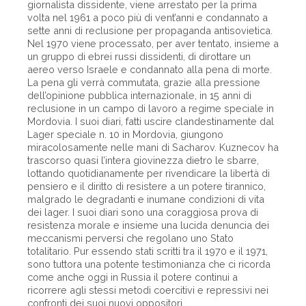
giornalista dissidente, viene arrestato per la prima
volta nel 1961 a poco più di vent’anni e condannato a
sette anni di reclusione per propaganda antisovietica.
Nel 1970 viene processato, per aver tentato, insieme a
un gruppo di ebrei russi dissidenti, di dirottare un
aereo verso Israele e condannato alla pena di morte.
La pena gli verrà commutata, grazie alla pressione
dell’opinione pubblica internazionale, in 15 anni di
reclusione in un campo di lavoro a regime speciale in
Mordovia. I suoi diari, fatti uscire clandestinamente dal
Lager speciale n. 10 in Mordovia, giungono
miracolosamente nelle mani di Sacharov. Kuznecov ha
trascorso quasi l’intera giovinezza dietro le sbarre,
lottando quotidianamente per rivendicare la libertà di
pensiero e il diritto di resistere a un potere tirannico,
malgrado le degradanti e inumane condizioni di vita
dei lager. I suoi diari sono una coraggiosa prova di
resistenza morale e insieme una lucida denuncia dei
meccanismi perversi che regolano uno Stato
totalitario. Pur essendo stati scritti tra il 1970 e il 1971,
sono tuttora una potente testimonianza che ci ricorda
come anche oggi in Russia il potere continui a
ricorrere agli stessi metodi coercitivi e repressivi nei
confronti dei suoi nuovi oppositori.