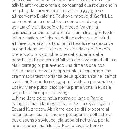
attività antirivoluzionaria e condannati alla reclusione in
un gulag da cui vennero liberati nel 1933 grazie
all’intervento Ekaterina Peškova, moglie di Gor’kij. La
corrispondenza è strutturata come un “dialogo
spirituale” tra il filosofo e la moglie, Valentina,
scienziata, anche lei deportata in un altro lager. Nelle
lettere riaffiorano i ricordi della giovinezza, gli studi
all’università, si affrontano temi filosofici e si descrive
la condizione spirituale ed esistenziale del filosofo
che è stato privato, oltre che della libertà, della
possibilità di dedicarsi all’attività creativa e intellettuale.
Ma il carteggio, pur avendo una dimensione così
intellettuale e privata, rappresenta al contempo una
drammatica testimonianza della quotidianità nei campi
staliniani. Scoperto nel 1954 nell’archivio personale di
Losev, viene pubblicato per la prima volta in Russia
solo decenni dopo, nel 2005.
L’ultimo libro edito nella nostra collana è Parole
trafugate: diari clandestini dalla Russia (1970-1971) di
Eduard Kuznecov. Abbiamo deciso di riproporre ai
lettori questi diari di uno dei protagonisti della storia
del dissenso sovietico, già apparsi nel 1972, per la
loro straordinaria attualità. Kuznecov, scrittore e