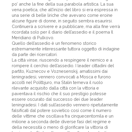
po’ anche la fine della sua parabola artistica. La sua
vena poetica, che all’inizio del libro si era espressa in
una serie di belle liriche che avevano come eroine
alcune figure di donne, in seguito sembra esaurirsi.
Continuerà a scrivere e a pubblicare, ma alla fine verrà
ricordata solo per il diario dell’assedio e il poema Il
Meridiano di Pulkovo.
Quello dell’assedio è un fenomeno storico
estremamente interessante tuttora oggetto di indagine
da parte dei ricercatori.
La città vinse, riuscendo a respingere il nemico e a
rompere il cerchio dell’assedio. I leader cittadini del
partito, Kuznecov e Voznesenskij, amatissimi dai
leningradesi, vennero convocati a Mosca e furono
accolti nel Politbjuro, ma Stalin temeva il ruolo
rilevante acquisito dalla città con la vittoria e
paventava il rischio che il suo prestigio potesse
essere oscurato dal successo dei due leader
leningradesi. I dati sull’assedio vennero ripetutamente
falsificati dal potere sovietico così come il numero
delle vittime che oscillava fra cinquecentomila e un
milione a seconda delle diverse fasi del regime e
della necessità o meno di glorificare la vittoria di