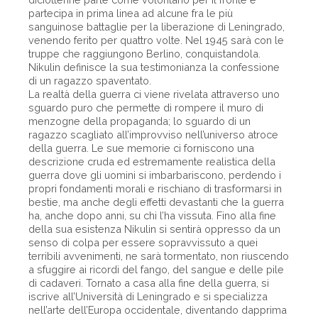
partecipa in prima linea ad alcune fra le più
sanguinose battaglie per la liberazione di Leningrado,
venendo ferito per quattro volte. Nel 1945 sarà con le
truppe che raggiungono Berlino, conquistandola.
Nikulin definisce la sua testimonianza la confessione
di un ragazzo spaventato.
La realtà della guerra ci viene rivelata attraverso uno
sguardo puro che permette di rompere il muro di
menzogne della propaganda; lo sguardo di un
ragazzo scagliato all’improvviso nell’universo atroce
della guerra. Le sue memorie ci forniscono una
descrizione cruda ed estremamente realistica della
guerra dove gli uomini si imbarbariscono, perdendo i
propri fondamenti morali e rischiano di trasformarsi in
bestie, ma anche degli effetti devastanti che la guerra
ha, anche dopo anni, su chi l’ha vissuta. Fino alla fine
della sua esistenza Nikulin si sentirà oppresso da un
senso di colpa per essere sopravvissuto a quei
terribili avvenimenti, ne sarà tormentato, non riuscendo
a sfuggire ai ricordi del fango, del sangue e delle pile
di cadaveri. Tornato a casa alla fine della guerra, si
iscrive all’Università di Leningrado e si specializza
nell’arte dell’Europa occidentale, diventando dapprima