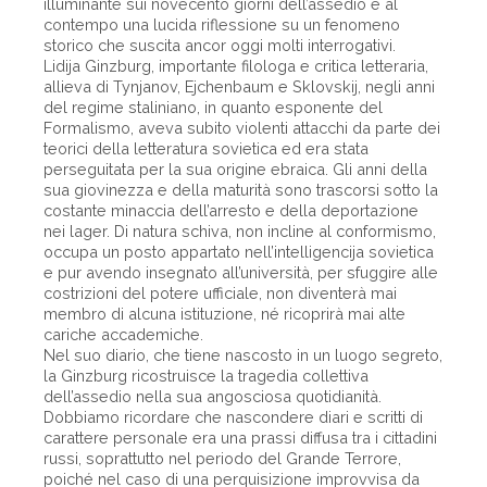
illuminante sui novecento giorni dell’assedio e al
contempo una lucida riflessione su un fenomeno
storico che suscita ancor oggi molti interrogativi.
Lidija Ginzburg, importante filologa e critica letteraria,
allieva di Tynjanov, Ejchenbaum e Sklovskij, negli anni
del regime staliniano, in quanto esponente del
Formalismo, aveva subito violenti attacchi da parte dei
teorici della letteratura sovietica ed era stata
perseguitata per la sua origine ebraica. Gli anni della
sua giovinezza e della maturità sono trascorsi sotto la
costante minaccia dell’arresto e della deportazione
nei lager. Di natura schiva, non incline al conformismo,
occupa un posto appartato nell’intelligencija sovietica
e pur avendo insegnato all’università, per sfuggire alle
costrizioni del potere ufficiale, non diventerà mai
membro di alcuna istituzione, né ricoprirà mai alte
cariche accademiche.
Nel suo diario, che tiene nascosto in un luogo segreto,
la Ginzburg ricostruisce la tragedia collettiva
dell’assedio nella sua angosciosa quotidianità.
Dobbiamo ricordare che nascondere diari e scritti di
carattere personale era una prassi diffusa tra i cittadini
russi, soprattutto nel periodo del Grande Terrore,
poiché nel caso di una perquisizione improvvisa da