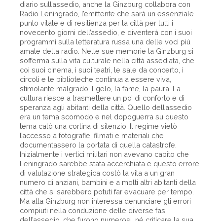
diario sull’assedio, anche la Ginzburg collabora con
Radio Leningrado, l’emittente che sarà un essenziale
punto vitale e di resilienza per la città per tutti i
novecento giorni dell’assedio, e diventerà con i suoi
programmi sulla letteratura russa una delle voci più
amate della radio. Nelle sue memorie la Ginzburg si
sofferma sulla vita culturale nella città assediata, che
coi suoi cinema, i suoi teatri, le sale da concerto, i
circoli e le biblioteche continua a essere viva,
stimolante malgrado il gelo, la fame, la paura. La
cultura riesce a trasmettere un po’ di conforto e di
speranza agli abitanti della città. Quello dell’assedio
era un tema scomodo e nel dopoguerra su questo
tema calò una cortina di silenzio. Il regime vietò
l’accesso a fotografie, filmati e materiali che
documentassero la portata di quella catastrofe.
Inizialmente i vertici militari non avevano capito che
Leningrado sarebbe stata accerchiata e questo errore
di valutazione strategica costò la vita a un gran
numero di anziani, bambini e a molti altri abitanti della
città che si sarebbero potuti far evacuare per tempo.
Ma alla Ginzburg non interessa denunciare gli errori
compiuti nella conduzione delle diverse fasi
dell’assedio, che furono numerosi, né criticare la sua