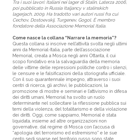
Tra i suoi lavori: Italiani nei lager di Stalin, Laterza 2006,
poi pubblicato in Russia Italjancy v stalinskich
lagerjach, 2009. Ha tradotto vari autori russi fra cui
Cechov, Dostoevskij, Turgenev, Gogol. È membro
fondatore della Associazione Memorial Italia.
Come nasce la collana “Narrare la memoria”?
Questa collana si inscrive nell’attività svolta negli ultimi
anni da Memorial-Italia, parte dell’associazione
Memorial, crea­ta a Mosca negli anni Ottanta, il cui
scopo fondativo era la salvaguardia della memoria
delle vittime delle repressioni politiche contro i silenzi,
le censure e le falsificazioni della storiografia ufficiale.
Con il suo quarantennale impegno, attraverso i suoi
centri di ricerca, gli archivi, le pubblicazioni, la
promozione di mostre e seminari e l’attivismo in difesa
dei diritti umani, Memorial ha svolto un ruolo
determinante nel sollecitare la riflessione pubblica sui
temi della violenza, del totalitarismo e della violazione
dei diritti. Oggi, come sappiamo, Memorial è stata
liquidata, insieme ad altre organizzazioni non
governative, dal regime di Mosca con l’accusa di
“apologia del terrorismo ed estremismo” e le sue
cento sedi sparse nel territorio russo sono state