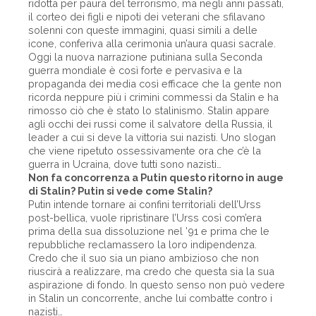
ridotta per paura del terrorismo, ma negli anni passati,
il corteo dei figli e nipoti dei veterani che sfilavano
solenni con queste immagini, quasi simili a delle
icone, conferiva alla cerimonia un’aura quasi sacrale.
Oggi la nuova narrazione putiniana sulla Seconda
guerra mondiale è così forte e pervasiva e la
propaganda dei media così efficace che la gente non
ricorda neppure più i crimini commessi da Stalin e ha
rimosso ciò che è stato lo stalinismo. Stalin appare
agli occhi dei russi come il salvatore della Russia, il
leader a cui si deve la vittoria sui nazisti. Uno slogan
che viene ripetuto ossessivamente ora che c’è la
guerra in Ucraina, dove tutti sono nazisti…
Non fa concorrenza a Putin questo ritorno in auge
di Stalin? Putin si vede come Stalin?
Putin intende tornare ai confini territoriali dell’Urss
post-bellica, vuole ripristinare l’Urss così com’era
prima della sua dissoluzione nel ’91 e prima che le
repubbliche reclamassero la loro indipendenza.
Credo che il suo sia un piano ambizioso che non
riuscirà a realizzare, ma credo che questa sia la sua
aspirazione di fondo. In questo senso non può vedere
in Stalin un concorrente, anche lui combatte contro i
nazisti…