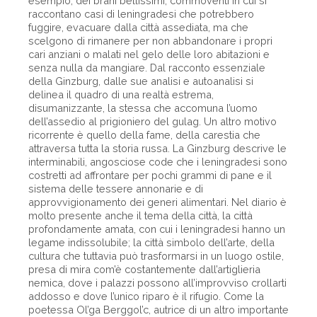
esempio, dei brani bellissimi, commoventi in cui si
raccontano casi di leningradesi che potrebbero
fuggire, evacuare dalla città assediata, ma che
scelgono di rimanere per non abbandonare i propri
cari anziani o malati nel gelo delle loro abitazioni e
senza nulla da mangiare. Dal racconto essenziale
della Ginzburg, dalle sue analisi e autoanalisi si
delinea il quadro di una realtà estrema,
disumanizzante, la stessa che accomuna l’uomo
dell’assedio al prigioniero del gulag. Un altro motivo
ricorrente è quello della fame, della carestia che
attraversa tutta la storia russa. La Ginzburg descrive le
interminabili, angosciose code che i leningradesi sono
costretti ad affrontare per pochi grammi di pane e il
sistema delle tessere annonarie e di
approvvigionamento dei generi alimentari. Nel diario è
molto presente anche il tema della città, la città
profondamente amata, con cui i leningradesi hanno un
legame indissolubile; la città simbolo dell’arte, della
cultura che tuttavia può trasformarsi in un luogo ostile,
presa di mira com’è costantemente dall’artiglieria
nemica, dove i palazzi possono all’improvviso crollarti
addosso e dove l’unico riparo è il rifugio. Come la
poetessa Ol’ga Berggol’c, autrice di un altro importante