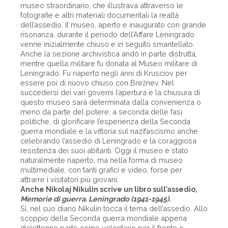
museo straordinario, che illustrava attraverso le
fotografie e altri materiali documentali la realtà
dell’assedio. Il museo, aperto e inaugurato con grande
risonanza, durante il periodo dell’Affare Leningrado
venne inizialmente chiuso e in seguito smantellato.
Anche la sezione archivistica andò in parte distrutta,
mentre quella militare fu donata al Museo militare di
Leningrado. Fu riaperto negli anni di Krusciov per
essere poi di nuovo chiuso con Brežnev. Nel
succedersi dei vari governi l’apertura e la chiusura di
questo museo sarà determinata dalla convenienza o
meno da parte del potere, a seconda delle fasi
politiche, di glorificare l’esperienza della Seconda
guerra mondiale e la vittoria sul nazifascismo anche
celebrando l’assedio di Leningrado e la coraggiosa
resistenza dei suoi abitanti. Oggi il museo è stato
naturalmente riaperto, ma nella forma di museo
multimediale, con tanti grafici e video, forse per
attrarre i visitatori più giovani.
Anche Nikolaj Nikulin scrive un libro sull’assedio,
Memorie di guerra. Leningrado (1941-1945)
.
Sì, nel suo diario Nikulin tocca il tema dell’assedio. Allo
scoppio della Seconda guerra mondiale appena
diciottenne parte come volontario per il fronte e