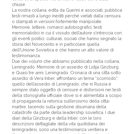
chiuse.
La nostra collana, edita da Guerini e associati, pubblica
testi rimasti a lungo inediti perché vietati dalla censura
o stampati in versioni fortemente manipolate.
Memorie, lettere, romanzi autobiografici, testi
memorialistici in cui il vissuto dell’autore s’intreccia con
gli eventi politici, culturali, sociali che hanno segnato la
storia del Novecento e in particolare quella
dell’Unione Sovietica e che hanno un alto valore di
testimonianza.
Due dei volumi che abbiamo pubblicato nella collana,
Leningrado. Memorie di un assedio di Lidija Ginzburg
e Quasi tre anni. Leningrado. Cronaca di una città sotto
assedio di Vera Inber, affrontano un tema “scomodo”,
quello dell’assedio di Leningrado, che in Russia è
sempre stato oggetto di censure e distorsioni nei testi
della storiografia ufficiale dove si è alimentata a scopo
di propaganda la retorica sull’eroismo della città-
martire, tacendo sulla gestione disumana della
catastrofe da parte della leadership sovietica. I due
diari della Ginzburg e della Inber, con le loro
descrizioni dettagliate della vita quotidiana dei
leningradesi, sono una testimonianza veritiera e