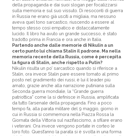
della propaganda e dai suoi slogan per focalizzarsi
sulla memoria e sul suo vissuto. Di resoconti di guerra
in Russia ne erano già usciti a migliaia, ma nessuno
aveva quel tono sarcastico, riuscendo a essere al
tempo stesso così empatico e distaccatamente
lucido. Il libro ha avuto un grande successo, è stato
tradotto prima in Francia e ora anche in Italia.
Partendo anche dalle memorie di Nikulin a un
certo punto lui chiama Stalin il padrone. Ma nella
memoria recente della Russia, come è percepita
la figura di Stalin, anche rispetto a Putin?
Nikulin risulta un po’ sarcastico quando si riferisce a
Stalin, ora invece Stalin pare essere tornato al primo
posto nel gradimento dei russi, è lui il leader più
amato, grazie anche alla narrazione putiniana sulla
Seconda guerra mondiale, la “Gran­de guerra
patriottica” come la si definisce in Russia, amplificata
da tutto l’arsenale della propaganda. Fino a poco
tempo fa, alla parata militare del 9 maggio, giorno in
cui in Russia si commemora nella Piazza Rossa la
Giornata della Vittoria sul nazifascismo, a sfilare erano
i veterani. Ora invece vengono portate in corteo le
loro foto. Quest’anno la parata si è svolta in una forma