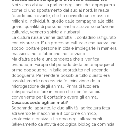
Noi siamo abituati a parlare degli anni del dopoguerra
come di uno spostamento dal sud al nord. In realtà
l’esodo più rilevante, che ha coinvolto una massa di
milioni di individui, fu quello dalle campagne alle città:
grandi quantità di persone, anche attraverso un’azione
culturale, vennero spinte a inurbarsi.
La cultura rurale venne distrutta, il contadino raffigurato
con disprezzo. E’ un processo culturale che aveva uno
scopo: portare persone in città e impiegarle in maniera
massiccia nelle fabbriche, nel terziario.
Ma d’altra parte è una tendenza che si verifica
ovunque, in Europa dal periodo della belle époque al
primo dopoguerra, in Italia soprattutto nel secondo
dopoguerra. Per rendere possibile tutto questo era
assolutamente necessaria l’eliminazione della
microgestione degli animali. Prima di tutto era
indispensabile fare in modo che non fosse più
conveniente per il contadino avere gli animali.
Cosa succede agli animali?
Separando, appunto, le due attività -agricoltura fatta
attraverso le macchine e il concime chimico,
zootecnia intensiva all’interno degli allevamenti-
l’allevamento da attività ecologica, biologica comincia