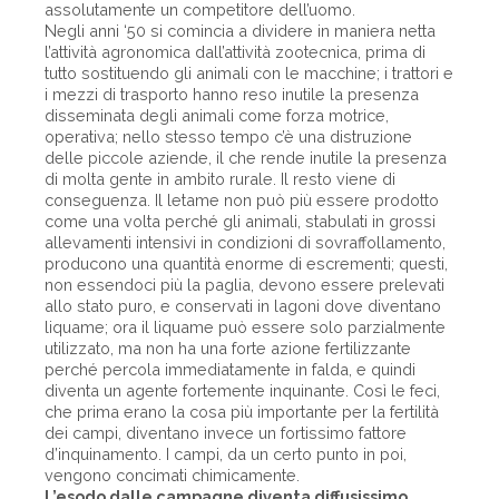
assolutamente un competitore dell’uomo.
Negli anni ‘50 si comincia a dividere in maniera netta
l’attività agronomica dall’attività zootecnica, prima di
tutto sostituendo gli animali con le macchine; i trattori e
i mezzi di trasporto hanno reso inutile la presenza
disseminata degli animali come forza motrice,
operativa; nello stesso tempo c’è una distruzione
delle piccole aziende, il che rende inutile la presenza
di molta gente in ambito rurale. Il resto viene di
conseguenza. Il letame non può più essere prodotto
come una volta perché gli animali, stabulati in grossi
allevamenti intensivi in condizioni di sovraffollamento,
producono una quantità enorme di escrementi; questi,
non essendoci più la paglia, devono essere prelevati
allo stato puro, e conservati in lagoni dove diventano
liquame; ora il liquame può essere solo parzialmente
utilizzato, ma non ha una forte azione fertilizzante
perché percola immediatamente in falda, e quindi
diventa un agente fortemente inquinante. Così le feci,
che prima erano la cosa più importante per la fertilità
dei campi, diventano invece un fortissimo fattore
d’inquinamento. I campi, da un certo punto in poi,
vengono concimati chimicamente.
L’esodo dalle campagne diventa diffusissimo…