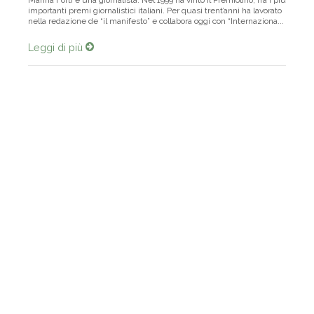
Marina Forti è una giornalista. Nel 1999 ha vinto il Premiolino, fra i più
importanti premi giornalistici italiani. Per quasi trent’anni ha lavorato
nella redazione de “il manifesto” e collabora oggi con “Internaziona...
Leggi di più