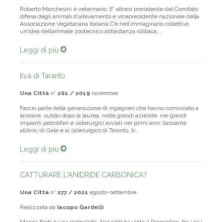
Roberto Marchesini è veterinario. E' altresì presidente del Comitato
difesa degli animali d'allevamento e vicepresidente nazionale della
Associazione Vegetariana Italiana.C’è nell’immaginario collettivo
un’idea dell’animale zootecnico abbastanza idilliaca...
Leggi di più
Ilva di Taranto
Una Città
n°
261 / 2019
novembre
Faccio parte della generazione di ingegneri che hanno cominciato a
lavorare, subito dopo la laurea, nelle grandi aziende, nei grandi
impianti petroliferi e siderurgici avviati nei primi anni Sessanta:
all’Anic di Gela e al siderurgico di Taranto, tr...
Leggi di più
CATTURARE L'ANIDRIDE CARBONICA?
Una Città
n°
277 / 2021
agosto-settembre
Realizzata da
Iacopo Gardelli