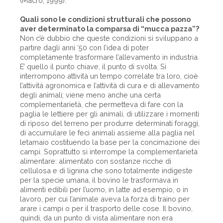
(Macro, 1999).
Quali sono le condizioni strutturali che possono
aver determinato la comparsa di “mucca pazza”?
Non c’è dubbio che queste condizioni si sviluppano a
partire dagli anni ‘50 con l’idea di poter
completamente trasformare l’allevamento in industria.
E’ quello il punto chiave, il punto di svolta. Si
interrompono attività un tempo correlate tra loro, cioè
l’attività agronomica e l’attività di cura e di allevamento
degli animali; viene meno anche una certa
complementarietà, che permetteva di fare con la
paglia le lettiere per gli animali, di utilizzare i momenti
di riposo del terreno per produrre determinati foraggi,
di accumulare le feci animali assieme alla paglia nel
letamaio costituendo la base per la concimazione dei
campi. Soprattutto si interrompe la complementarietà
alimentare: alimentato con sostanze ricche di
cellulosa e di lignina che sono totalmente indigeste
per la specie umana, il bovino le trasformava in
alimenti edibili per l’uomo, in latte ad esempio, o in
lavoro, per cui l’animale aveva la forza di traino per
arare i campi o per il trasporto delle cose. Il bovino,
quindi, da un punto di vista alimentare non era