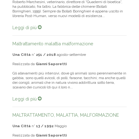
Roberto Marchesini, veterinario, direttore di “Quaderni di bioetica”,
ha pubblicato, fra l’altro, La fabbrica delle chimere (Bollati
Boringhieri, 1999). Sempre da Bollati Boringhieri è appena uscito in
libreria Post-Human, verso nuovi modelli di esistenza...
Leggi di più
Maltrattamento malattia malformazione
Una Città
n°
251 / 2018
agosto-settembre
Realizzata da
Gianni Saporetti
Gli allevamenti più intensivi, dove gli animali sono perennemente in
gabbia, sono quelli avicoli, di polli, faraone, tacchini; ma anche quelli
dei conigli, animali che in natura vivono addirittura sotto terra,
scavano dei cunicoli (di qui il loro n...
Leggi di più
MALTRATTAMENTO, MALATTIA, MALFORMAZIONE
Una Città
n°
13 / 1992
Maggio
Realizzata da
Gianni Saporetti