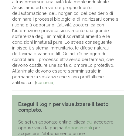
a trasformarsi in un’attività totalmente industriale.
Assistiamo ad un vero e proprio trionfo
dell’automazione, dell’inorganico, del desiderio di
dominare i processi biologici e di indirizzarli come si
ritiene più opportuno. L’attività zootecnica con
l’automazione provoca sicuramente una grande
sofferenza degli animali; il sovraffollamento e le
condizioni innaturali pure. Lo stress conseguente
inibisce il sistema immunitario, le difese naturali
dell’animale vanno in tilt. Quindi c’è bisogno di
controllare il processo attraverso dei farmaci, che
devono costituire una sorta di ombrello protettivo.
All’animale devono essere somministrate in
permanenza sostanze che siano profilattiche:
antibiotici ...[
continua
]
Esegui il login per visualizzare il testo
completo.
Se sei un abbonato online, clicca
qui
accedere,
oppure vai alla pagina
Abbonamenti
per
acquistare l'abbonamento online.