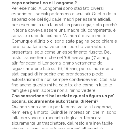
capo carismatico di Longomai?
Per esempio. A Longomai sono stati fatti diversi
esperimenti sociali perlomeno discutibili. Quello della
separazione dei figli dalle madri per essere affidati,
per esempio, a una laureata in psicologia, solo perché
in teoria doveva essere una madre più competente, è
senz’altro uno dei più neri. Ma non è durato molto.
Comunque all’inizio ci sono state pagine poco chiare e
loro ne parlano malvolentieri, perché vorrebbero
presentarsi solo come un esperimento riuscito. Del
resto, tranne Remi, che nel ‘68 aveva già 37 anni, gli
altri fondatori di Longomai erano veramente dei
ragazzini, erano tutti sui 16, 18 anni, per cui non erano
stati capaci di impedire che prendessero piede
autoritarismi che non sempre condividevano. Così alla
fine anche questo mi ha colpito: che come in tutte le
famiglie i panni sporchi non si fanno vedere.
Che sensazione ti ha lasciato questa figura un po’
oscura, sicuramente autoritaria, di Remi?
Quando sono andata per la prima volta a Longomai,
Remi era già morto. Quindi le impressioni che mi sono
fatta derivano dal racconto degli altri. Remi era
sicuramente un trascinatore, del resto era inevitabile
che un trascinatore ci fosse, perché altrimenti è