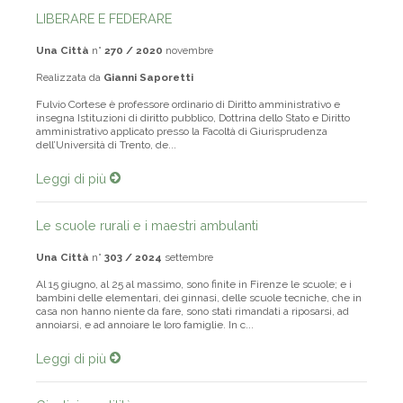
LIBERARE E FEDERARE
Una Città
n°
270 / 2020
novembre
Realizzata da
Gianni Saporetti
Fulvio Cortese è professore ordinario di Diritto amministrativo e
insegna Istituzioni di diritto pubblico, Dottrina dello Stato e Diritto
amministrativo applicato presso la Facoltà di Giurisprudenza
dell’Università di Trento, de...
Leggi di più
Le scuole rurali e i maestri ambulanti
Una Città
n°
303 / 2024
settembre
Al 15 giugno, al 25 al massimo, sono finite in Firenze le scuole; e i
bambini delle elementari, dei ginnasi, delle scuole tecniche, che in
casa non hanno niente da fare, sono stati rimandati a riposarsi, ad
annoiarsi, e ad annoiare le loro famiglie. In c...
Leggi di più