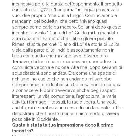
incuriosiva però la durata dell’esperimento. Il progetto
è iniziato nel 1972 e “Longomai” in lingua provenzale
vuol dire proprio “che duri a lungo”. Cominciarono a
mandarmi dei bollettini che però finivano quasi
sempre come carta da macero. Sei anni dopo questo
incontro è uscito “Diario di Lo”, Guido mi ha mandato
altra roba e mi ha detto che il libro gli era piaciuto.
Rimasi stupita, perché “Diario di Lo” (la storia di Lolita
vista dalla parte di lei, ndr) è assolutamente non in
linea con quello che mi aspettavo fossero loro.
Temevo, dai testi che mi mandavano, un’ortodossia
comunista vecchia e noiosa. Alla fine, dopo sei anni di
sollecitazioni, sono andata. Era come una specie di
richiamo, ho capito che non andando mi sarebbe
sempre rimasto il dubbio su che cosa non ero andata
a conoscere. E poi intravedevo anche degli aspetti
interessanti: la vita comunitaria, l’agricoltura, le varie
attività, i formaggi, i tessuti, la radio libera. Una volta
andata, mi è sembrata una cosa di cui dare notizia. Per
dimostrare che il nostro non è l’unico modo di vivere
possibile in Occidente.
Quale è stata la tua impressione dopo il primo
incontro?