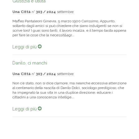
Giustizia e utilità
Una Città
n°
303 / 2024
settembre
Maffeo Pantaleoni Ginevra, 5 marzo 1900 Carissimo, Appunto,
soltanto dagli amici si può chiedere che siano indulgenti se non si
scrive loro! I guai sono tanti, il lavoro incalza, e il tempo basta appena
per fare le cose che la necessit&agr...
Leggi di più
Danilo, ci manchi
Una Città
n°
303 / 2024
settembre
Non c’è stato, non si dice clamore, ma nean­che eccessiva attenzione
al centenario della nascita di Danilo Dolci, sociologo prestigioso, che
ha impegnato la sua vita in una duplice direzione: educare i
cittadini a una conoscenza intellige...
Leggi di più