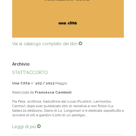
Vai al catalogo completo dei libri
Archivio
STATT'ACCORTO
Una Città
n°
203 / 2013
Maggio
Realizzata da
Francesca Caminoli
Pia Pera, scrittrice, traduttrice dal russo (Pushkin, Lermontov,
Cechov), dopo aver pubblicato libri di narrativa e non fiction (La
bellezza dell’asino, Diario di Lo, Longomai) sì è dedicata soprattutto a
scrivere di orti e giardini (L’orto di un perdigio...
Leggi di più