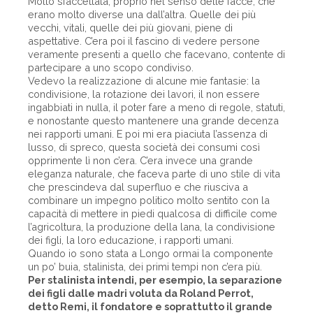
Molto sfaccettata, proprio nel senso delle facce, che
erano molto diverse una dall’altra. Quelle dei più
vecchi, vitali, quelle dei più giovani, piene di
aspettative. C’era poi il fascino di vedere persone
veramente presenti a quello che facevano, contente di
partecipare a uno scopo condiviso.
Vedevo la realizzazione di alcune mie fantasie: la
condivisione, la rotazione dei lavori, il non essere
ingabbiati in nulla, il poter fare a meno di regole, statuti,
e nonostante questo mantenere una grande decenza
nei rapporti umani. E poi mi era piaciuta l’assenza di
lusso, di spreco, questa società dei consumi così
opprimente lì non c’era. C’era invece una grande
eleganza naturale, che faceva parte di uno stile di vita
che prescindeva dal superfluo e che riusciva a
combinare un impegno politico molto sentito con la
capacità di mettere in piedi qualcosa di difficile come
l’agricoltura, la produzione della lana, la condivisione
dei figli, la loro educazione, i rapporti umani.
Quando io sono stata a Longo ormai la componente
un po’ buia, stalinista, dei primi tempi non c’era più.
Per stalinista intendi, per esempio, la separazione
dei figli dalle madri voluta da Roland Perrot,
detto Remi, il fondatore e soprattutto il grande