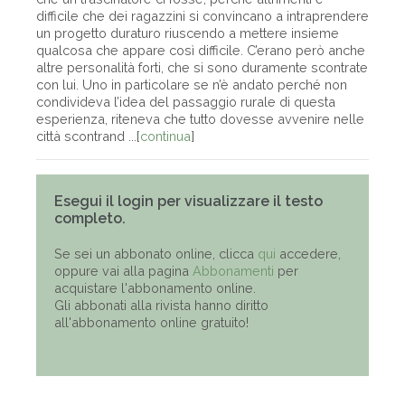
difficile che dei ragazzini si convincano a intraprendere
un progetto duraturo riuscendo a mettere insieme
qualcosa che appare così difficile. C’erano però anche
altre personalità forti, che si sono duramente scontrate
con lui. Uno in particolare se n’è andato perché non
condivideva l’idea del passaggio rurale di questa
esperienza, riteneva che tutto dovesse avvenire nelle
città scontrand ...[
continua
]
Esegui il login per visualizzare il testo
completo.
Se sei un abbonato online, clicca
qui
accedere,
oppure vai alla pagina
Abbonamenti
per
acquistare l'abbonamento online.
Gli abbonati alla rivista hanno diritto
all'abbonamento online gratuito!