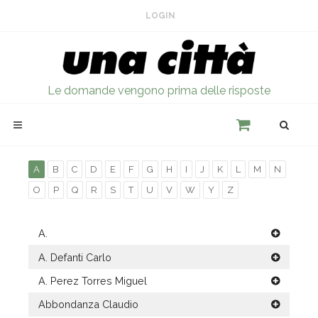
LOGIN
Le domande vengono prima delle risposte
A
B
C
D
E
F
G
H
I
J
K
L
M
N
O
P
Q
R
S
T
U
V
W
Y
Z
A.
A. Defanti Carlo
A. Perez Torres Miguel
Abbondanza Claudio