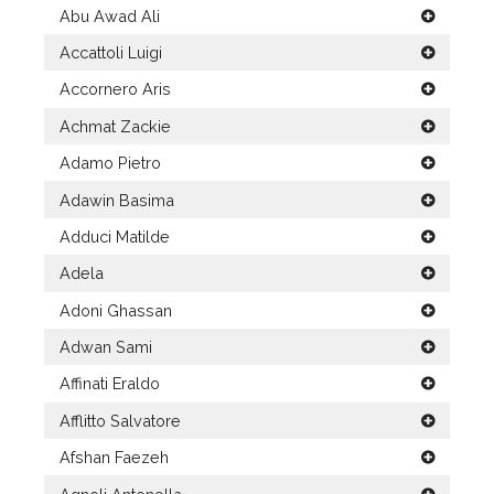
Abu Awad Ali
Accattoli Luigi
Accornero Aris
Achmat Zackie
Adamo Pietro
Adawin Basima
Adduci Matilde
Adela
Adoni Ghassan
Adwan Sami
Affinati Eraldo
Afflitto Salvatore
Afshan Faezeh