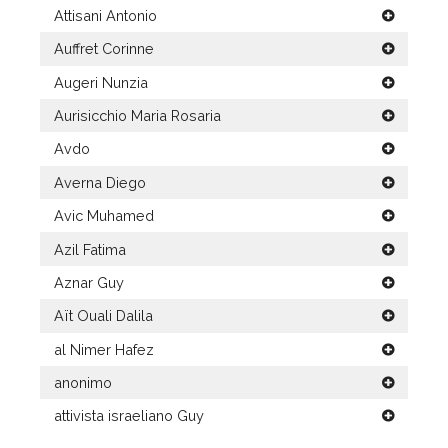
Attisani Antonio
Auffret Corinne
Augeri Nunzia
Aurisicchio Maria Rosaria
Avdo
Averna Diego
Avic Muhamed
Azil Fatima
Aznar Guy
Aït Ouali Dalila
al Nimer Hafez
anonimo
attivista israeliano Guy