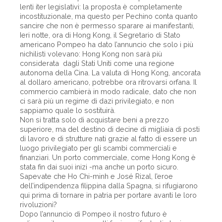
lenti iter legislativi: la proposta è completamente
incostituzionale, ma questo per Pechino conta quanto
sancire che non è permesso sparare ai manifestanti,
Ieri notte, ora di Hong Kong, il Segretario di Stato
americano Pompeo ha dato l’annuncio che solo i più
nichilisti volevano: Hong Kong non sarà più
considerata dagli Stati Uniti come una regione
autonoma della Cina. La valuta di Hong Kong, ancorata
al dollaro americano, potrebbe ora ritrovarsi orfana. Il
commercio cambierà in modo radicale, dato che non
ci sarà più un regime di dazi privilegiato, e non
sappiamo quale lo sostituirà.
Non si tratta solo di acquistare beni a prezzo
superiore, ma del destino di decine di migliaia di posti
di lavoro e di strutture nati grazie al fatto di essere un
luogo privilegiato per gli scambi commerciali e
finanziari. Un porto commerciale, come Hong Kong è
stata fin dai suoi inizi -ma anche un porto sicuro.
Sapevate che Ho Chi-minh e José Rizal, l’eroe
dell’indipendenza filippina dalla Spagna, si rifugiarono
qui prima di tornare in patria per portare avanti le loro
rivoluzioni?
Dopo l’annuncio di Pompeo il nostro futuro è