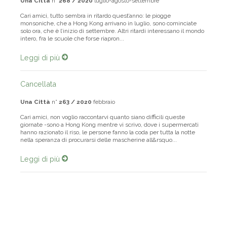
Una Città
n°
268 / 2020
luglio-agosto-settembre
Cari amici, tutto sembra in ritardo quest’anno: le piogge
monsoniche, che a Hong Kong arrivano in luglio, sono cominciate
solo ora, che è l’inizio di settembre. Altri ritardi interessano il mondo
intero, fra le scuole che forse riapron...
Leggi di più
Cancellata
Una Città
n°
263 / 2020
febbraio
Cari amici, non voglio raccontarvi quanto siano difficili queste
giornate -sono a Hong Kong mentre vi scrivo, dove i supermercati
hanno razionato il riso, le persone fanno la coda per tutta la notte
nella speranza di procurarsi delle mascherine all&rsquo...
Leggi di più