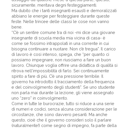
sicuramente, meritava degni festeggiamenti.
Ma dubito che i tanti insegnanti esausti e demoralizzati
abbiano le energie per festeggiare durante queste
feste. Nelle trincee delle classi le cose non vanno
bene.
“C’è un sentire comune tra di noi -mi dice una giovane
insegnante di scuola media mia vicina di casa- è
come se fossimo intrappolati in una corrente in cui
bisogna continuare a nuotare. Non c’è tregua”. Il carico
di lavoro è così intenso, spiega, che “per quanto ci
possiamo impegnare, non riusciamo a fare un buon
lavoro. Chiunque voglia offrire una didattica di qualità si
ritrova nell'impossibilità di farlo. Sei continuamente
spinto a fare di più. C’è una pressione terribile. Il
governo ha introdotto il tracciamento della frequenza
e del coinvolgimento degli studenti”. Se uno studente
non parla mai durante la lezione, gli viene assegnato
uno “zero” in coinvolgimento.
Come in tutte le burocrazie, tutto si riduce a una serie
di numeri e codici, senza alcuna considerazione per le
circostanze, che sono davvero pesanti. Ma anche
questo, cioè che il governo consideri solo il parlare
(naturalmente!) come segno di impegno, fa parte della