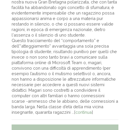
nostra nuova Gran Bretagna polarizzata, che con tanta
facilità ha abbandonato ogni concetto di sfumatura; è
evidentemente impensabile che un ragazzino possa
appassionarsi anima e corpo a una materia pur
restando in silenzio, o che ci possano essere valide
ragioni, in epoca di emergenza nazionale, dietro
l'assenza o il silenzio di uno studente.
Questo tracciamento del “comportamento” e
dell’“atteggiamento” avvantaggia una sola precisa
tipologia di studente, risultando punitivo per quelli che
invece o non sono tanto bravi a comunicare sulla
piattaforma online di Microsoft Team o, magari,
convivono con una difficoltà di apprendimento (per
esempio l’autismo o il mutismo selettivo) o, ancora,
non hanno a disposizione le attrezzature informatiche
necessarie per accedere a questi nuovi sistemi
didattici. Magari sono costretti a condividere il
computer con altri familiari o hanno connessioni
scarse -ammesso che le abbiano, delle connessioni a
banda larga. Nella classe d’età della mia vicina
insegnante, quaranta ragazzini ...[
continua
]