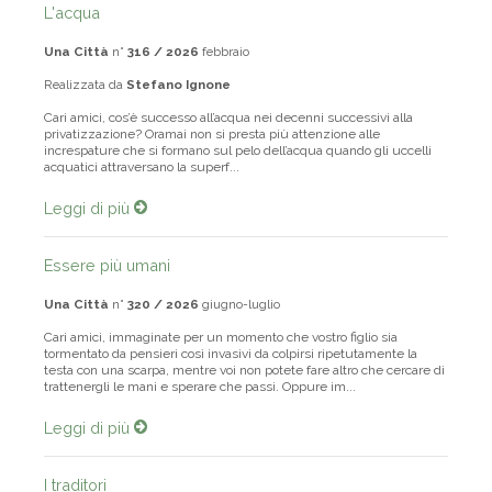
L'acqua
Una Città
n°
316 / 2026
febbraio
Realizzata da
Stefano Ignone
Cari amici, cos’è successo all’acqua nei decenni successivi alla
privatizzazione? Oramai non si presta più attenzione alle
increspature che si formano sul pelo dell’acqua quando gli uccelli
acquatici attraversano la superf...
Leggi di più
Essere più umani
Una Città
n°
320 / 2026
giugno-luglio
Cari amici, immaginate per un momento che vostro figlio sia
tormentato da pensieri così invasivi da colpirsi ripetutamente la
testa con una scarpa, mentre voi non potete fare altro che cercare di
trattenergli le mani e sperare che passi. Oppure im...
Leggi di più
I traditori