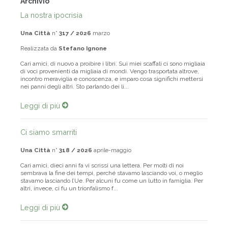
Archivio
La nostra ipocrisia
Una Città
n°
317 / 2026
marzo
Realizzata da
Stefano Ignone
Cari amici, di nuovo a proibire i libri. Sui miei scaffali ci sono migliaia
di voci provenienti da migliaia di mondi. Vengo trasportata altrove,
incontro meraviglia e conoscenza, e imparo cosa significhi mettersi
nei panni degli altri. Sto parlando dei li...
Leggi di più
Ci siamo smarriti
Una Città
n°
318 / 2026
aprile-maggio
Cari amici, dieci anni fa vi scrissi una lettera. Per molti di noi
sembrava la fine dei tempi, perché stavamo lasciando voi, o meglio
stavamo lasciando l’Ue. Per alcuni fu come un lutto in famiglia. Per
altri, invece, ci fu un trionfalismo f...
Leggi di più