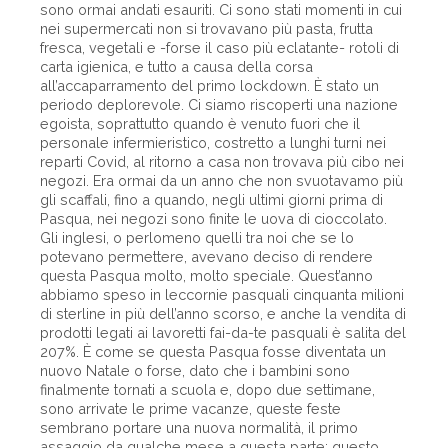
sono ormai andati esauriti. Ci sono stati momenti in cui
nei supermercati non si trovavano più pasta, frutta
fresca, vegetali e -forse il caso più eclatante- rotoli di
carta igienica, e tutto a causa della corsa
all’accaparramento del primo lockdown. È stato un
periodo deplorevole. Ci siamo riscoperti una nazione
egoista, soprattutto quando è venuto fuori che il
personale infermieristico, costretto a lunghi turni nei
reparti Covid, al ritorno a casa non trovava più cibo nei
negozi. Era ormai da un anno che non svuotavamo più
gli scaffali, fino a quando, negli ultimi giorni prima di
Pasqua, nei negozi sono finite le uova di cioccolato.
Gli inglesi, o perlomeno quelli tra noi che se lo
potevano permettere, avevano deciso di rendere
questa Pasqua molto, molto speciale. Quest’anno
abbiamo speso in leccornie pasquali cinquanta milioni
di sterline in più dell’anno scorso, e anche la vendita di
prodotti legati ai lavoretti fai-da-te pasquali è salita del
207%. È come se questa Pasqua fosse diventata un
nuovo Natale o forse, dato che i bambini sono
finalmente tornati a scuola e, dopo due settimane,
sono arrivate le prime vacanze, queste feste
sembrano portare una nuova normalità, il primo
assaggio da qualche mese a questa parte; questo,