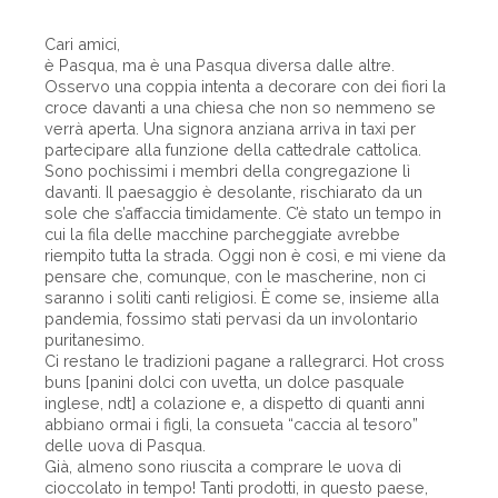
Cari amici,
è Pasqua, ma è una Pasqua diversa dalle altre.
Osservo una coppia intenta a decorare con dei fiori la
croce davanti a una chiesa che non so nemmeno se
verrà aperta. Una signora anziana arriva in taxi per
partecipare alla funzione della cattedrale cattolica.
Sono pochissimi i membri della congregazione lì
davanti. Il paesaggio è desolante, rischiarato da un
sole che s’affaccia timidamente. C’è stato un tempo in
cui la fila delle macchine parcheggiate avrebbe
riempito tutta la strada. Oggi non è così, e mi viene da
pensare che, comunque, con le mascherine, non ci
saranno i soliti canti religiosi. È come se, insieme alla
pandemia, fossimo stati pervasi da un involontario
puritanesimo.
Ci restano le tradizioni pagane a rallegrarci. Hot cross
buns [panini dolci con uvetta, un dolce pasquale
inglese, ndt] a colazione e, a dispetto di quanti anni
abbiano ormai i figli, la consueta “caccia al tesoro”
delle uova di Pasqua.
Già, almeno sono riuscita a comprare le uova di
cioccolato in tempo! Tanti prodotti, in questo paese,