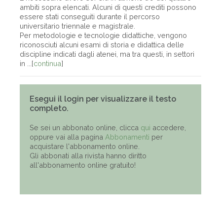
ambiti sopra elencati. Alcuni di questi crediti possono
essere stati conseguiti durante il percorso
universitario triennale e magistrale.
Per metodologie e tecnologie didattiche, vengono
riconosciuti alcuni esami di storia e didattica delle
discipline indicati dagli atenei, ma tra questi, in settori
in ...[
continua
]
Esegui il login per visualizzare il testo
completo.
Se sei un abbonato online, clicca
qui
accedere,
oppure vai alla pagina
Abbonamenti
per
acquistare l'abbonamento online.
Gli abbonati alla rivista hanno diritto
all'abbonamento online gratuito!