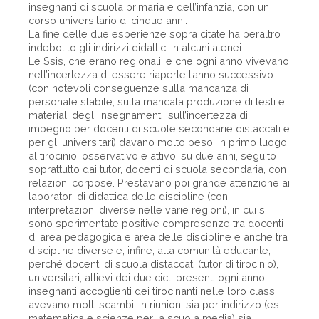
insegnanti di scuola primaria e dell’infanzia, con un
corso universitario di cinque anni.
La fine delle due esperienze sopra citate ha peraltro
indebolito gli indirizzi didattici in alcuni atenei.
Le Ssis, che erano regionali, e che ogni anno vivevano
nell’incertezza di essere riaperte l’anno successivo
(con notevoli conseguenze sulla mancanza di
personale stabile, sulla mancata produzione di testi e
materiali degli insegnamenti, sull’incertezza di
impegno per docenti di scuole secondarie distaccati e
per gli universitari) davano molto peso, in primo luogo
al tirocinio, osservativo e attivo, su due anni, seguito
soprattutto dai tutor, docenti di scuola secondaria, con
relazioni corpose. Prestavano poi grande attenzione ai
laboratori di didattica delle discipline (con
interpretazioni diverse nelle varie regioni), in cui si
sono sperimentate positive compresenze tra docenti
di area pedagogica e area delle discipline e anche tra
discipline diverse e, infine, alla comunità educante,
perché docenti di scuola distaccati (tutor di tirocinio),
universitari, allievi dei due cicli presenti ogni anno,
insegnanti accoglienti dei tirocinanti nelle loro classi,
avevano molti scambi, in riunioni sia per indirizzo (es.
matematica e scienze per la scuola media) sia