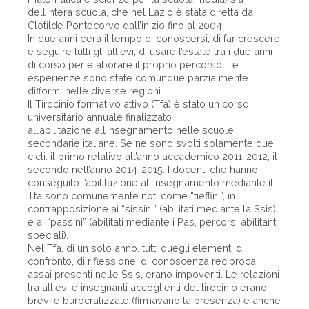
dell’intera scuola, che nel Lazio è stata diretta da
Clotilde Pontecorvo dall’inizio fino al 2004.
In due anni c’era il tempo di conoscersi, di far crescere
e seguire tutti gli allievi, di usare l’estate tra i due anni
di corso per elaborare il proprio percorso. Le
esperienze sono state comunque parzialmente
difformi nelle diverse regioni.
Il Tirocinio formativo attivo (Tfa) è stato un corso
universitario annuale finalizzato
all’abilitazione all’insegnamento nelle scuo­le
secondarie italiane. Se ne sono svolti solamente due
cicli: il primo relativo all’anno accademico 2011-2012, il
secondo nell’anno 2014-2015. I docenti che hanno
conseguito l’abilitazione all’insegnamento mediante il
Tfa sono comunemente noti come “tief­fini”, in
contrapposizione ai “sissini” (abilitati mediante la Ssis)
e ai “passini” (abilitati mediante i Pas, percorsi abilitanti
speciali).
Nel Tfa, di un solo anno, tutti quegli elementi di
confronto, di riflessione, di conoscenza reciproca,
assai presenti nelle Ssis, erano impoveriti. Le relazioni
tra allievi e insegnanti accoglienti del tirocinio erano
brevi e burocratizzate (firmavano la presenza) e anche