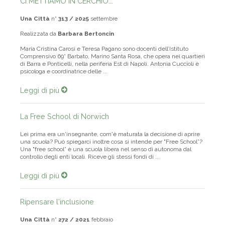
CI METTIAMO IN CERCHIO...
Una Città
n°
313 / 2025
settembre
Realizzata da
Barbara Bertoncin
Maria Cristina Carosi e Teresa Pagano sono docenti dell’Istituto
Comprensivo 69° Barbato, Marino Santa Rosa, che opera nei quartieri
di Barra e Ponticelli, nella periferia Est di Napoli. Antonia Cuccioli è
psicologa e coordinatrice delle ...
Leggi di più
La Free School di Norwich
Lei prima era un'insegnante, com'è maturata la decisione di aprire
una scuola? Può spiegarci inoltre cosa si intende per "Free School”?
Una "free school” è una scuola libera nel senso di autonoma dal
controllo degli enti locali. Riceve gli stessi fondi di ...
Leggi di più
Ripensare l'inclusione
Una Città
n°
272 / 2021
febbraio