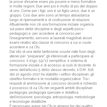
le prove d’esame erano più povere e meno formative
in molte regioni. Due anni poi è molto di più del doppio
di uno. Come per i figli: uno è un figlio unico, due è un
gruppo. Così due anni sono un tempo abbastanza
lungo di ripensamenti e di costruzione di relazioni.
Attualmente non c’è una formazione iniziale organica
sul piano delle discipline e degli aspetti psico-
pedagogici e, per accedere al concorso per
l’insegnamento, servono ai laureati magistrali alcuni
esami relativi alla classe di concorso a cui si vuole
accedere e 24 Cfu.
Dal sito di una delle tantissime scuole nate fuori dagli
atenei per “preparare” gli interessati a partecipare al
concorso: il d.lgs. 59/17 semplifica il sistema di
formazione iniziale e di accesso ai ruoli di docente. Ai
sensi dell’articolo 5 dello stesso decreto, il D.M.. 616
del 10 agosto 2017 ha stabilito i settori disciplinari, gli
obiettivi formativi e le modalità organizzative. Tra i
requisiti di ammissione al concorso docenti è richiesto
il possesso di 24 Cfu nei seguenti ambiti disciplinari:
pedagogia, pedagogia speciale e didattica
dell’inclusione; psicologia; antropologia; metodologie
e tecnologie didattiche.
È necessario avere sei Cfu in almeno tre dei quattro