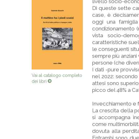
livello socio-econo
Di queste sette car
case, è decisament
oggi una famiglia
condizionamento (m
vista socio-demo
caratteristiche suel
le conseguenti situa
sempre più anziani v
persone (che diverr
I dati -pure provvis
Vai al catalogo completo
nel 2022: secondo i
dei libri
attesi sono superio
picco del 48% a Ca
Invecchiamento e fr
La crescita della p
si accompagna inev
come multimorbilità,
dovuta alla perdita
Entrambi sono due 