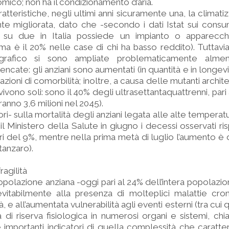
mico; non ha il condizionamento d’aria.
atteristiche, negli ultimi anni sicuramente una, la climat
e migliorata, dato che -secondo i dati Istat sui consu
 su due in Italia possiede un impianto o apparecch
a è il 20% nelle case di chi ha basso reddito). Tuttavia
grafico si sono ampliate problematicamente alme
encate: gli anziani sono aumentati (in quantità e in longev
zioni di comorbilità; inoltre, a causa delle mutanti architet
ivono soli: sono il 40% degli ultrasettantaquattrenni, pari a
anno 3,6 milioni nel 2045).
ori- sulla mortalità degli anziani legata alle alte temperat
l Ministero della Salute in giugno i decessi osservati ris
ri del 9%, mentre nella prima metà di luglio l’aumento è d
tanzaro).
agilità
opolazione anziana -oggi pari al 24% dell’intera popolazi
itabilmente alla presenza di molteplici malattie croni
 e all’aumentata vulnerabilità agli eventi esterni (tra cui qu
 di riserva fisiologica in numerosi organi e sistemi, chia
importanti indicatori di quella complessità che caratter