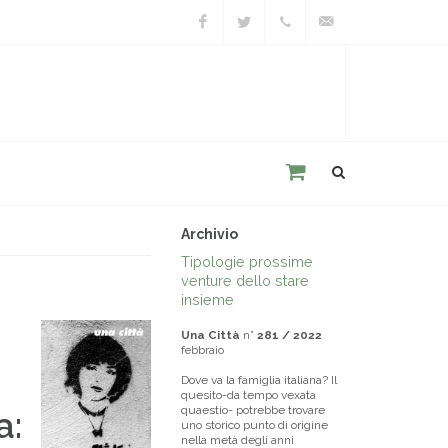
Facebook
Twitter
+39
unacitta@unacitta.o
0543
21422
Archivio
Tipologie prossime
venture dello stare
insieme
Una Città
n°
281 / 2022
febbraio
Dove va la famiglia italiana? Il
quesito-da tempo vexata
quaestio- potrebbe trovare
a:
uno storico punto di origine
nella metà degli anni