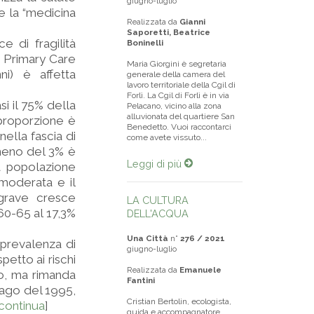
giugno-luglio
me la “medicina
Realizzata da
Gianni
Saporetti, Beatrice
e di fragilità
Boninelli
o Primary Care
Maria Giorgini è segretaria
ni) è affetta
generale della camera del
lavoro territoriale della Cgil di
Forlì. La Cgil di Forlì è in via
i il 75% della
Pelacano, vicino alla zona
alluvionata del quartiere San
proporzione è
Benedetto. Vuoi raccontarci
ella fascia di
come avete vissuto...
, meno del 3% è
Leggi di più
a popolazione
 moderata e il
à grave cresce
LA CULTURA
60-65 al 17,3%
DELL'ACQUA
Una Città
n°
276 / 2021
a prevalenza di
giugno-luglio
petto ai rischi
Realizzata da
Emanuele
to, ma rimanda
Fantini
cago del 1995,
Cristian Bertolin, ecologista,
continua
]
guida e accompagnatore