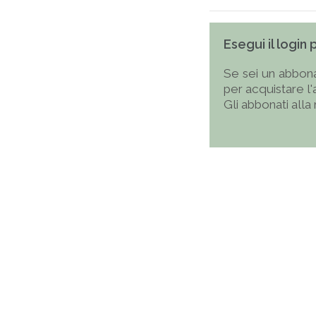
Esegui il login
Se sei un abbona
per acquistare l
Gli abbonati alla