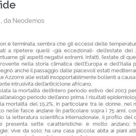
fide
ppi, da Neodemos
non è terminata, sembra che gli eccessi delle temperatu
nati a ripetere quelli -già eccezionali- dell’estate de
tuarne gli aspetti negativi estremi. Infatti, l’estate di que
rovente nella storia climatica dell’Europa e dell’Italia p
Segnò anche il passaggio dalle piacevoli estati mediter
lle Azzorre alle estati insopportabilmente bollenti a caus
te intrusività dell’anticiclone africano.
ata la mortalità dell’intero periodo estivo del 2003 pe
all’analogo periodo dell’anno prima. I risultati epidemiolo
a mortalità del 15,2%, in particolare tra le donne, nel
to nelle fasce anziane (in particolare sopra i 75 anni, 
 la letteratura scientifica internazionale, il profilo de
e presenta sette caratteristiche: è molto anziano;
gie; vive da solo; ha una casa piccola; abita ai piani alt