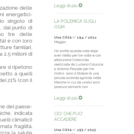
Leggi di più
izzazione delle
mi energetici-
io singolo di
LA POLEMICA SUGLI
OGM
, dal punto di
no tre delle
Una Città
n°
194 / 2012
ità) e con loro
Maggio
ture familiari,
Ho scritto questa nota dopo
 2,5 milioni di
aver riletto per tre volte e con
attenzione l’intervista
realizzata da Luciano Coluccia
ure si ripetono
a Antonio Pascale per tre
petto a quelli
motivi: sono il titolare di una
piccola azienda agricola nelle
el 21% (con il
Marche in cui da undici anni
produco alimenti con ...
Leggi di più
one del paese-
che, indicata
CIO’ CHE PUO’
elli climatici)
ACCADERE
mata fragilità.
Una Città
n°
293 / 2023
izza la salute