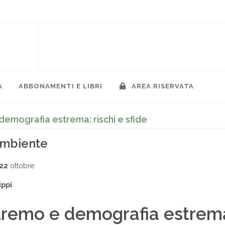
A
ABBONAMENTI E LIBRI
AREA RISERVATA
emografia estrema: rischi e sfide
ambiente
022
ottobre
ippi
tremo e demografia estrem