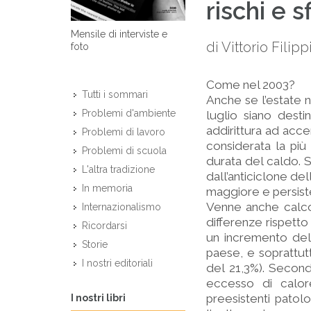
rischi e s
Mensile di interviste e
di Vittorio Fili
foto
Come nel 2003?
Tutti i sommari
Anche se l’estate 
Problemi d'ambiente
luglio siano desti
addirittura ad accen
Problemi di lavoro
considerata la più 
Problemi di scuola
durata del caldo. 
L'altra tradizione
dall’anticiclone de
In memoria
maggiore e persisten
Venne anche calcol
Internazionalismo
differenze rispetto 
Ricordarsi
un incremento dell
Storie
paese, e soprattut
I nostri editoriali
del 21,3%). Secondo
eccesso di calor
preesistenti patolo
I nostri libri