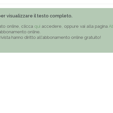
 per visualizzare il testo completo.
to online, clicca
qui
accedere, oppure vai alla pagina
A
'abbonamento online.
 rivista hanno diritto all'abbonamento online gratuito!