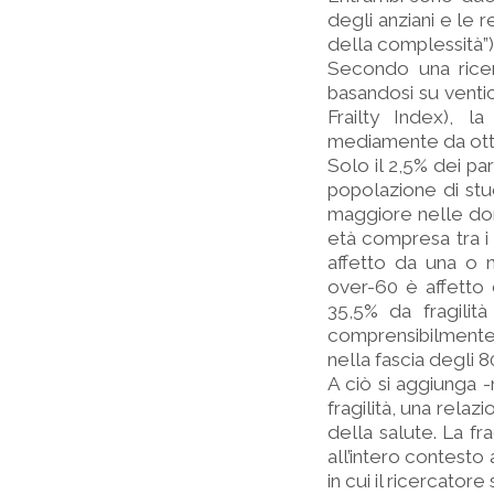
degli anziani e le 
della complessità”)
Secondo una ricerc
basandosi su ventic
Frailty Index), l
mediamente da ott
Solo il 2,5% dei pa
popolazione di stu
maggiore nelle don
età compresa tra i 
affetto da una o 
over-60 è affetto d
35,5% da fragilità
comprensibilmente a
nella fascia degli 8
A ciò si aggiunga -
fragilità, una relaz
della salute. La fr
all’intero contesto
in cui il ricercatore