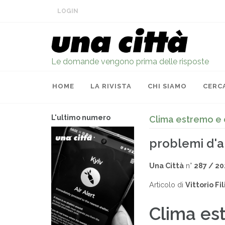
LOGIN
Le domande vengono prima delle risposte
HOME
LA RIVISTA
CHI SIAMO
CERC
L'ultimo numero
Clima estremo e d
problemi d'
Una Città
n°
287 / 2
Articolo di
Vittorio Fil
Clima es