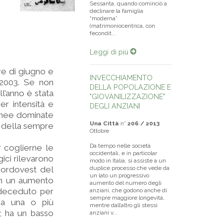
Sessanta, quando cominciò a
declinare la famiglia
“moderna”
(matrimoniocentrica, con
fecondit...
Leggi di più
re di giugno e
INVECCHIAMENTO
l 2003. Se non
DELLA POPOLAZIONE E
ll’anno è stata
"GIOVANILIZZAZIONE"
er intensità e
DEGLI ANZIANI
ranee dominate
Una Città
n°
206 / 2013
a della sempre
Ottobre
Da tempo nelle società
r coglierne le
occidentali, e in particolar
gici rilevarono
modo in Italia, si assiste a un
 nordovest del
duplice processo che vede da
un lato un progressivo
con un aumento
aumento del numero degli
l deceduto per
anziani, che godono anche di
sempre maggiore longevità,
 ha una o più
mentre dall’altro gli stessi
i; ha un basso
anziani v...