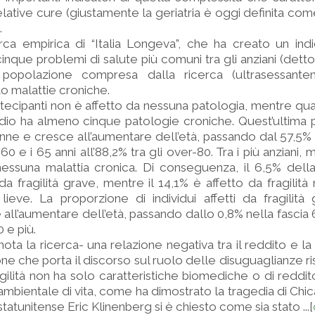
relative cure (giustamente la geriatria è oggi definita co
.
a empirica di “Italia Longeva”, che ha creato un indic
inque problemi di salute più comuni tra gli anziani (dett
a popolazione compresa dalla ricerca (ultrasessanten
o malattie croniche.
rtecipanti non è affetto da nessuna patologia, mentre quas
dio ha almeno cinque patologie croniche. Quest’ultima 
ne e cresce all’aumentare dell’età, passando dal 57,5% n
60 e i 65 anni all’88,2% tra gli over-80. Tra i più anziani
nessuna malattia cronica. Di conseguenza, il 6,5% dell
a fragilità grave, mentre il 14,1% è affetto da fragilità
 lieve. La proporzione di individui affetti da fragilit
ll’aumentare dell’età, passando dallo 0,8% nella fascia 
0 e più.
nota la ricerca- una relazione negativa tra il reddito e l
ione che porta il discorso sul ruolo delle disuguaglianze ris
agilità non ha solo caratteristiche biomediche o di reddi
 ambientale di vita, come ha dimostrato la tragedia di Chi
 statunitense Eric Klinenberg si è chiesto come sia stato ...[