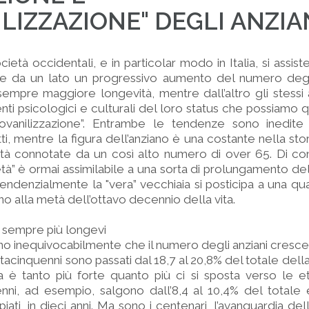
ILIZZAZIONE" DEGLI ANZIA
età occidentali, e in particolar modo in Italia, si assist
 da un lato un progressivo aumento del numero degli
mpre maggiore longevità, mentre dall’altro gli stessi 
i psicologici e culturali del loro status che possiamo qu
iovanilizzazione”. Entrambe le tendenze sono inedite
i, mentre la figura dell’anziano è una costante nella sto
età connotate da un così alto numero di over 65. Di co
tà” è ormai assimilabile a una sorta di prolungamento de
endenzialmente la "vera” vecchiaia si posticipa a una qua
no alla metà dell’ottavo decennio della vita.
, sempre più longevi
no inequivocabilmente che il numero degli anziani cresce: t
ntacinquenni sono passati dal 18,7 al 20,8% del totale del
va è tanto più forte quanto più ci si sposta verso le et
enni, ad esempio, salgono dall’8,4 al 10,4% del totale
ati, in dieci anni. Ma sono i centenari, l’avanguardia del