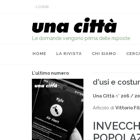
LOGIN
Le domande vengono prima delle risposte
HOME
LA RIVISTA
CHI SIAMO
CERC
L'ultimo numero
d'usi e costu
Una Città
n°
206 / 2
Articolo di
Vittorio Fil
INVECC
POPOLAZ