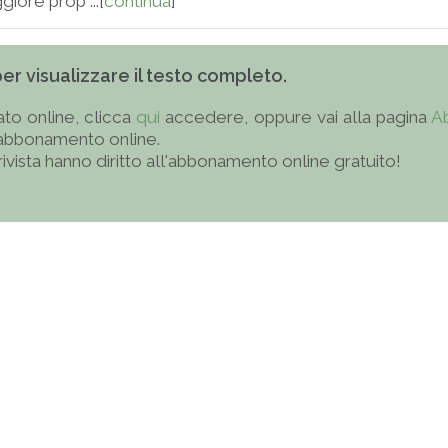
iore prop ...[
continua
]
 per visualizzare il testo completo.
to online, clicca
qui
accedere, oppure vai alla pagina
A
'abbonamento online.
 rivista hanno diritto all'abbonamento online gratuito!