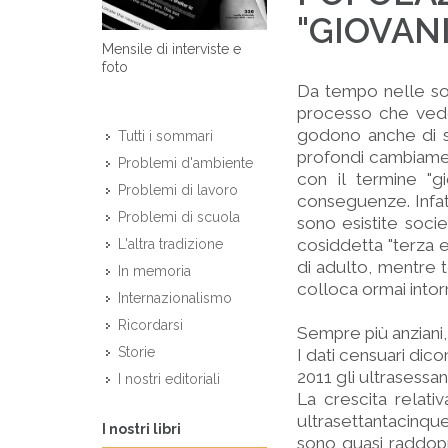
"GIOVAN
Mensile di interviste e
foto
Da tempo nelle soci
processo che vede
godono anche di se
Tutti i sommari
profondi cambiament
Problemi d'ambiente
con il termine "g
Problemi di lavoro
conseguenze. Infatt
Problemi di scuola
sono esistite soci
cosiddetta "terza e
L'altra tradizione
di adulto, mentre t
In memoria
colloca ormai intor
Internazionalismo
Ricordarsi
Sempre più anziani
Storie
I dati censuari dico
2011 gli ultrasessa
I nostri editoriali
La crescita relati
ultrasettantacinqu
I nostri libri
sono quasi raddoppi