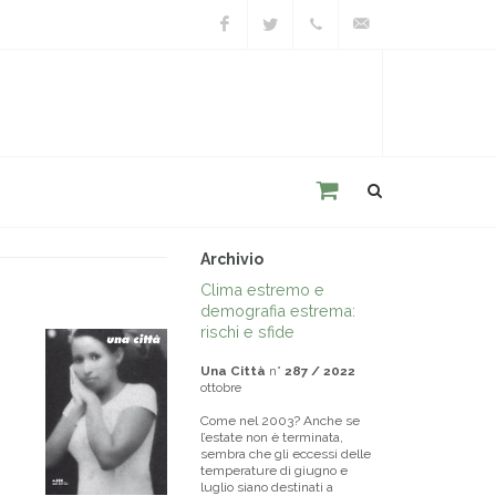
Facebook
Twitter
+39
unacitta@unacitta.o
0543
21422
Archivio
Clima estremo e
demografia estrema:
rischi e sfide
Una Città
n°
287 / 2022
ottobre
Come nel 2003? Anche se
l’estate non è terminata,
sembra che gli eccessi delle
temperature di giugno e
luglio siano destinati a