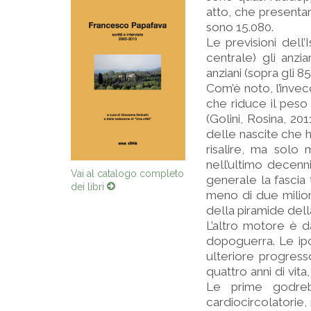
atto, che presentan
sono 15.080.
Le previsioni dell’
centrale) gli anzi
anziani (sopra gli 85
Com’è noto, l’inve
che riduce il peso 
(Golini, Rosina, 201
delle nascite che h
risalire, ma solo
nell’ultimo decenn
Vai al catalogo completo
generale la fascia 
dei libri
meno di due milion
della piramide dell
L’altro motore è da
dopoguerra. Le ipo
ulteriore progres
quattro anni di vita
Le prime godrebb
cardiocircolatorie,