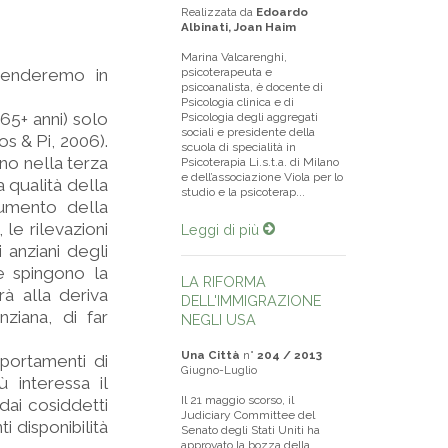
Realizzata da
Edoardo
Albinati, Joan Haim
Marina Valcarenghi,
prenderemo in
psicoterapeuta e
psicoanalista, è docente di
Psicologia clinica e di
65+ anni) solo
Psicologia degli aggregati
sociali e presidente della
os & Pi, 2006).
scuola di specialità in
eno nella terza
Psicoterapia Li.s.t.a. di Milano
e dell’associazione Viola per lo
 qualità della
studio e la psicoterap...
aumento della
le rilevazioni
Leggi di più
 anziani degli
e spingono la
LA RIFORMA
à alla deriva
DELL'IMMIGRAZIONE
ziana, di far
NEGLI USA
Una Città
n°
204 / 2013
mportamenti di
Giugno-Luglio
interessa il
Il 21 maggio scorso, il
dai cosiddetti
Judiciary Committee del
i disponibilità
Senato degli Stati Uniti ha
approvato la bozza della