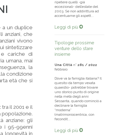
ripetere quelli -già
NI
eccezionali- dell’estate del
2003. Se non addirittura ad
accentuarne gli aspett...
e a un duplice
Leggi di più
 anziani, che
anziani vivono
Tipologie prossime
i sintetizzare
venture dello stare
 e cariche di
insieme
ria umana, mai
Una Città
n°
281 / 2022
nseguenza, la
febbraio
lla condizione
Dove va la famiglia italiana? Il
rta età che si
quesito-da tempo vexata
quaestio- potrebbe trovare
uno storico punto di origine
nella metà degli anni
Sessanta, quando cominciò a
declinare la famiglia
ra il 2001 e il
“moderna”
la popolazione.
(matrimoniocentrica, con
fecondit...
à anziane: gli
 e i 95-99enni
Leggi di più
la longevità in