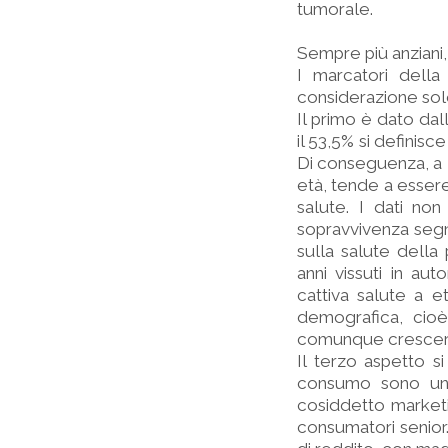
tumorale.
Sempre più anziani,
I marcatori della
considerazione solo
Il primo è dato dal
il 53,5% si definisc
Di conseguenza, a l
età, tende a essere
salute. I dati no
sopravvivenza segna
sulla salute della
anni vissuti in au
cattiva salute a 
demografica, cioè
comunque crescere l
Il terzo aspetto si
consumo sono una
cosiddetto marketin
consumatori senior.