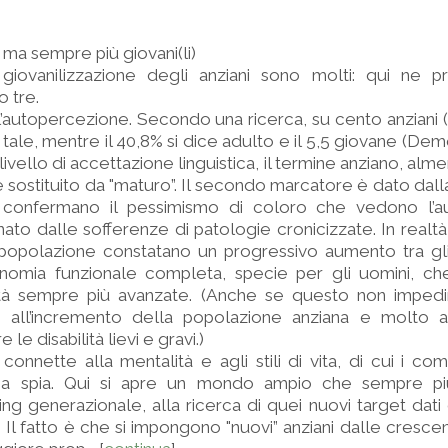
 ma sempre più giovani(li)
 giovanilizzazione degli anziani sono molti: qui ne 
 tre.
l’autopercezione. Secondo una ricerca, su cento anziani (
e tale, mentre il 40,8% si dice adulto e il 5,5 giovane (Dem
ivello di accettazione linguistica, il termine anziano, alm
 sostituito da "maturo”. Il secondo marcatore è dato dalla
n confermano il pessimismo di coloro che vedono l’
to dalle sofferenze di patologie cronicizzate. In realtà, 
 popolazione constatano un progressivo aumento tra gli
tonomia funzionale completa, specie per gli uomini, ch
età sempre più avanzate. (Anche se questo non impedir
 all’incremento della popolazione anziana e molto an
e disabilità lievi e gravi.)
 connette alla mentalità e agli stili di vita, di cui i co
 spia. Qui si apre un mondo ampio che sempre più 
g generazionale, alla ricerca di quei nuovi target dati 
 Il fatto è che si impongono "nuovi” anziani dalle crescent