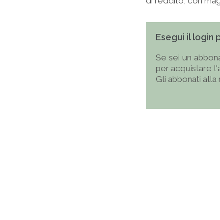
di reddito, con magg
Esegui il login
Se sei un abbona
per acquistare l
Gli abbonati alla