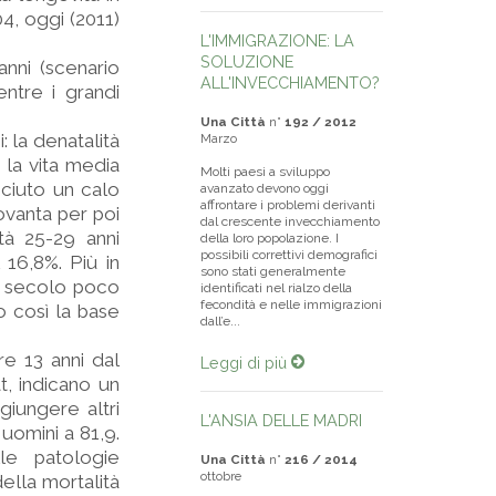
4, oggi (2011)
L'IMMIGRAZIONE: LA
SOLUZIONE
anni (scenario
ALL'INVECCHIAMENTO?
entre i grandi
Una Città
n°
192 / 2012
 la denatalità
Marzo
 la vita media
Molti paesi a sviluppo
osciuto un calo
avanzato devono oggi
affrontare i problemi derivanti
ovanta per poi
dal crescente invecchiamento
tà 25-29 anni
della loro popolazione. I
possibili correttivi demografici
 16,8%. Più in
sono stati generalmente
XI secolo poco
identificati nel rialzo della
fecondità e nelle immigrazioni
o così la base
dall’e...
re 13 anni dal
Leggi di più
t, indicano un
iungere altri
L'ANSIA DELLE MADRI
 uomini a 81,9.
le patologie
Una Città
n°
216 / 2014
ottobre
ella mortalità