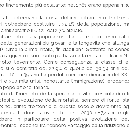
o l’incremento più eclatante: nel 1981 erano appena 1.30
Istat confermano la corsa dell’invecchiamento: tra trent’
ani potrebbero costituire il 32,1% della popolazione, m
 anni) saranno il 6,1%, dal 2,7% attuale.
cchiamento di una popolazione ha due motori demografici:
delle generazioni più giovani e la longevità che allunga
1). Circa la prima, l’Italia, fin dagli anni Settanta, ha con
a raggiunto il suo punto più basso alla metà degli anni N
 molto lievemente. Come conseguenza la classe di e
io si è contratta del 22,9% e quella dei 30-34 anni del
tra i 10 e i 39 anni ha perduto nei primi dieci anni del X
i e 300 mila unità (nonostante l’immigrazione), erodend
a popolazione italiana.
to dall’aumento della speranza di vita, cresciuta di olt
tesi di evoluzione della mortalità, sempre di fonte Ista
so: nel primo trentennio di questo secolo dovremmo agg
, per cui le donne arriverebbero nel 2030 a 87,4 anni e gli
ero in particolare della positiva evoluzione del
 mentre i secondi trarrebbero vantaggio dalla riduzione d