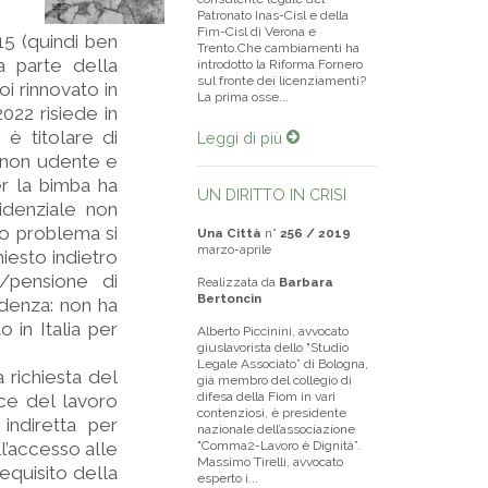
Patronato Inas-Cisl e della
Fim-Cisl di Verona e
015 (quindi ben
Trento.Che cambiamenti ha
da parte della
introdotto la Riforma Fornero
sul fronte dei licenziamenti?
i rinnovato in
La prima osse...
022 risiede in
è titolare di
Leggi di più
i non udente e
per la bimba ha
UN DIRITTO IN CRISI
videnziale non
so problema si
Una Città
n°
256 / 2019
marzo-aprile
hiesto indietro
/pensione di
Realizzata da
Barbara
Bertoncin
idenza: non ha
o in Italia per
Alberto Piccinini, avvocato
giuslavorista dello "Studio
Legale Associato” di Bologna,
 richiesta del
già membro del collegio di
difesa della Fiom in vari
ice del lavoro
contenziosi, è presidente
indiretta per
nazionale dell’associazione
l’accesso alle
"Comma2-Lavoro è Dignità”.
Massimo Tirelli, avvocato
equisito della
esperto i...