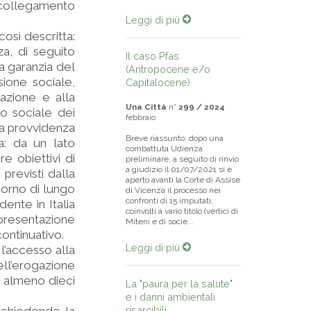
n collegamento
Leggi di più
così descritta:
za, di seguito
Il caso Pfas
a garanzia del
(Antropocene e/o
sione sociale,
Capitalocene)
rmazione e alla
Una Città
n°
299 / 2024
to sociale dei
febbraio
La provvidenza
Breve riassunto: dopo una
a: da un lato
combattuta Udienza
e obiettivi di
preliminare, a seguito di rinvio
a giudizio il 01/07/2021 si è
 previsti dalla
aperto avanti la Corte di Assise
giorno di lungo
di Vicenza il processo nei
confronti di 15 imputati,
ente in Italia
coinvolti a vario titolo (vertici di
 presentazione
Miteni e di socie...
ontinuativo.
Leggi di più
r l’accesso alla
ll’erogazione
er almeno dieci
La "paura per la salute"
e i danni ambientali
risarcibili