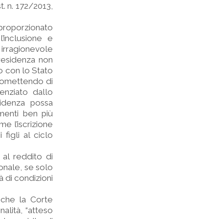
t. n. 172/2013,
proporzionato
’inclusione e
 irragionevole
 residenza non
to con lo Stato
, omettendo di
denziato dallo
sidenza possa
menti ben più
me l’iscrizione
 figli al ciclo
 al reddito di
ionale, se solo
à di condizioni
anche la Corte
alità, “atteso