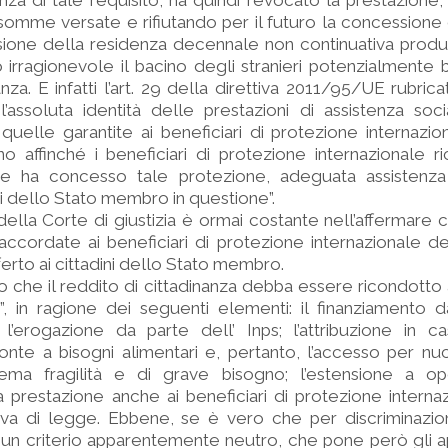
senza di tale requisito, ha quindi revocato la prestazione
somme versate e rifiutando per il futuro la concessione 
ione della residenza decennale non continuativa produc
irragionevole il bacino degli stranieri potenzialmente b
anza. E infatti l’art. 29 della direttiva 2011/95/UE rubric
’assoluta identità delle prestazioni di assistenza soci
a quelle garantite ai beneficiari di protezione internazion
affinché i beneficiari di protezione internazionale ri
 ha concesso tale protezione, adeguata assistenza 
ni dello Stato membro in questione”.
ella Corte di giustizia è ormai costante nell’affermare ch
i accordate ai beneficiari di protezione internazionale 
ferto ai cittadini dello Stato membro.
o che il reddito di cittadinanza debba essere ricondotto 
e”, in ragione dei seguenti elementi: il finanziamento 
; l’erogazione da parte dell’ Inps; l’attribuzione in c
fronte a bisogni alimentari e, pertanto, l’accesso per nucl
rema fragilità e di grave bisogno; l’estensione a op
 prestazione anche ai beneficiari di protezione internaz
tiva di legge. Ebbene, se è vero che per discriminazion
di un criterio apparentemente neutro, che pone però gli a