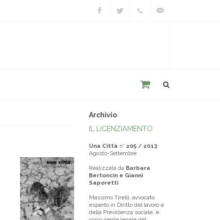
Facebook
Twitter
+39
unacitta@unacitta.o
0543
21422
Archivio
IL LICENZIAMENTO
Una Città
n°
205 / 2013
Agosto-Settembre
Realizzata da
Barbara
Bertoncin e Gianni
Saporetti
Massimo Tirelli, avvocato
esperto in Diritto del lavoro e
della Previdenza sociale, è
consulente legale del