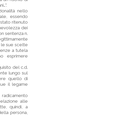
i…”.
onalità nello
ciale, essendo
 stato ritenuto
onevolezza dei
Con sentenza n.
egittimamente
é le sue scelte
denze a tutela
ono esprimere
uisito del c.d.
ente lungo sul
ere quello di
que il legame
l radicamento
relazione alle
te, quindi, a
della persona,