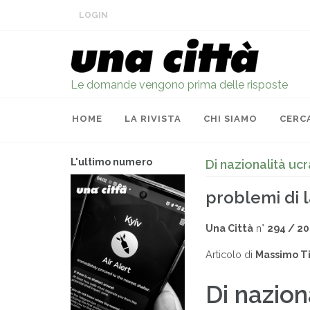
LOGIN
Le domande vengono prima delle risposte
HOME
LA RIVISTA
CHI SIAMO
CERC
L'ultimo numero
Di nazionalità uc
problemi di 
Una Città
n°
294 / 2
Articolo di
Massimo Ti
Di nazion