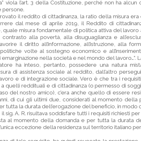
a” viola l’art. 3 della Costituzione, perché non ha alcu
e persone.
ato il reddito di cittadinanza, la ratio della misura era 
orrere dal mese di aprile 2019, il Reddito di cittadinan
quale misura fondamentale di politica attiva del lavoro 
di contrasto alla povertà, alla disuguaglianza e all’esclu
vorire il diritto all’informazione, all’istruzione, alla fo
 politiche volte al sostegno economico e all’inserimen
di emarginazione nella società e nel mondo del lavoro…”. 
slatore ha inteso, pertanto, possedere una natura mist
ura di assistenza sociale al reddito, dall’altro perseguir
lavoro e di integrazione sociale. Vero è che tra i requisiti
re a quelli reddituali e di cittadinanza (o permesso di sog
so del nostro amico), c’era anche quello di essere resid
nni, di cui gli ultimi due, considerati al momento della
 tutta la durata dell’erogazione del beneficio, in modo c
l sig. A. R. risultava soddisfare tutti i requisiti richiesti pe
esta al momento della domanda e per tutta la durata de
l’unica eccezione della residenza sul territorio italiano p