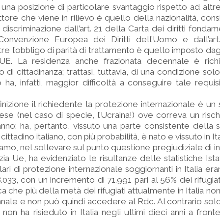
una posizione di particolare svantaggio rispetto ad altr
attore che viene in rilievo è quello della nazionalità, co
 discriminazione dall’art. 21 della Carta dei diritti fondam
a Convenzione Europea dei Diritti dell’Uomo e dall’art
e l’obbligo di parità di trattamento è quello imposto dagl
/UE. La residenza anche frazionata decennale è richie
to di cittadinanza; trattasi, tuttavia, di una condizione sol
o ha, infatti, maggior difficoltà a conseguire tale requis
inizione il richiedente la protezione internazionale è u
e (nel caso di specie, l’Ucraina!) ove correva un rischi
nno: ha, pertanto, vissuto una parte consistente della s
il cittadino italiano, con più probabilità, è nato e vissuto in Ita
gamo, nel sollevare sul punto questione pregiudiziale di i
zia Ue, ha evidenziato le risultanze delle statistiche Ista
olari di protezione internazionale soggiornanti in Italia er
.033, con un incremento di 71.991 pari al 56% dei rifugia
ica che più della metà dei rifugiati attualmente in Italia non 
nale e non può quindi accedere al Rdc. Al contrario sol
ni non ha risieduto in Italia negli ultimi dieci anni a fro