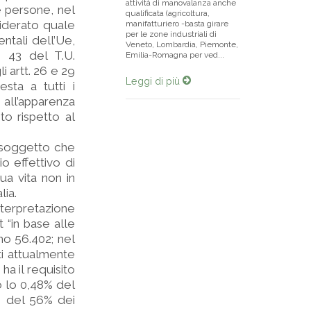
attività di manovalanza anche
e persone, nel
qualificata (agricoltura,
nsiderato quale
manifatturiero -basta girare
per le zone industriali di
entali dell’Ue,
Veneto, Lombardia, Piemonte,
. 43 del T.U.
Emilia-Romagna per ved...
i artt. 26 e 29
Leggi di più
sta a tutti i
o all’apparenza
ito rispetto al
n soggetto che
o effettivo di
ua vita non in
lia.
nterpretazione
t “in base alle
ano 56.402; nel
ti attualmente
ha il requisito
o lo 0,48% del
nte del 56% dei