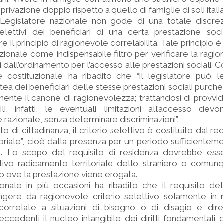
ivazione doppio rispetto a quello di famiglie di soli italian
 Legislatore nazionale non gode di una totale discrezi
i selettivi dei beneficiari di una certa prestazione so
e il principio di ragionevole correlabilità. Tale principio è
zionale come indispensabile filtro per verificare la ragi
sti dall’ordinamento per l’accesso alle prestazioni sociali. 
e costituzionale ha ribadito che “il legislatore può l
atea dei beneficiari delle stesse prestazioni sociali purch
mente il canone di ragionevolezza; trattandosi di provvi
ili, infatti, le eventuali limitazioni all’accesso dev
e razionale, senza determinare discriminazioni”.
 di cittadinanza, il criterio selettivo è costituito dal req
oriale”, cioè dalla presenza per un periodo sufficientem
ale. Lo scopo del requisito di residenza dovrebbe ess
ntivo radicamento territoriale dello straniero o comun
rio ove la prestazione viene erogata.
onale in più occasioni ha ribadito che il requisito de
ungere da ragionevole criterio selettivo solamente in 
orrelate a situazioni di bisogno o di disagio e diret
 eccedenti il nucleo intangibile dei diritti fondamentali 