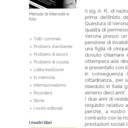
Il sig. A. R., di na
Mensile di interviste e
prima dell’inizio 
foto
Questura di Verona,
qualità di permesso
Verona presso un 
Tutti i sommari
pensione di invalid
Problemi d'ambiente
una figlia di cinqu
dovuto chiamare in
Problemi di lavoro
ottempera alle dire
Problemi di scuola
è presentato con il
L'altra tradizione
in conseguenza (
In memoria
cittadinanza... per
Internazionalismo
risieduto in Italia
almeno dieci anni”.
Ricordarsi
I due anni di resid
Storie
requisito relativo 
I nostri editoriali
perché, a nostro 
contrasto con le n
I nostri libri
prestazioni sociali