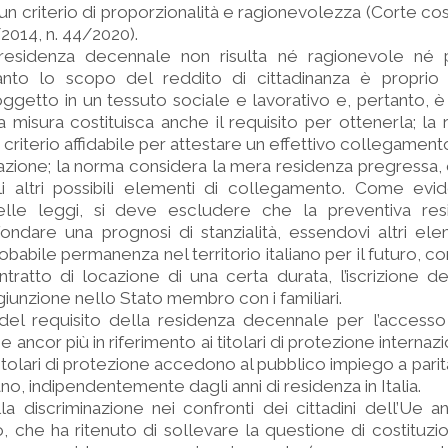
un criterio di proporzionalità e ragionevolezza (Corte cos
/2014, n. 44/2020).
a residenza decennale non risulta né ragionevole né 
anto lo scopo del reddito di cittadinanza è proprio l
oggetto in un tessuto sociale e lavorativo e, pertanto, è
 misura costituisca anche il requisito per ottenerla; la
n criterio affidabile per attestare un effettivo collegamen
azione; la norma considera la mera residenza pregressa
gli altri possibili elementi di collegamento. Come evi
elle leggi, si deve escludere che la preventiva re
ndare una prognosi di stanzialità, essendovi altri ele
obabile permanenza nel territorio italiano per il futuro, co
ntratto di locazione di una certa durata, l’iscrizione dei
ngiunzione nello Stato membro con i familiari.
 del requisito della residenza decennale per l’accesso
ie ancor più in riferimento ai titolari di protezione internaz
titolari di protezione accedono al pubblico impiego a parit
liano, indipendentemente dagli anni di residenza in Italia.
a discriminazione nei confronti dei cittadini dell’Ue 
, che ha ritenuto di sollevare la questione di costituzion