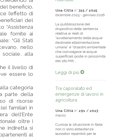
, chiedendo la
del beneficio.
Una Città
n°
315 / 2025
e l’effetto di
dicembre 2025 - gennaio 2026
eneficiari del
La pubblicazione del
ato “Assistenza
dispositivo della sentenza
ale fornite ai
relativa ai reati di
“avvelenamento delle acque
ale: “Gli Stati
destinate all’alimentazione
cevano, nello
umana” e “disastro ambientale
che coinvolgeva le acque
sociale, alla
superficiali poste in prossimità
del sito Mit...
e il livello di
Leggi di più
deve essere lo
alla categoria
Tra caporalato ed
da parte della
emergenze di lavoro in
agricoltura
aso di risorse
ei familiari in
Una Città
n°
291 / 2023
era dell’Ente
marzo
ionale oltre i
Curiosa la situazione in Italia:
e indiretta si
non ci sono abbastanza
ppartenenti al
lavoratori reperibili per le