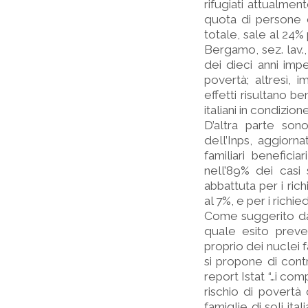
rifugiati attualmen
quota di persone co
totale, sale al 24% 
Bergamo, sez. lav., 
dei dieci anni imp
povertà; altresì, i
effetti risultano b
italiani in condizion
D’altra parte sono
dell’Inps, aggiorn
familiari benefic
nell’89% dei casi 
abbattuta per i ric
al 7%, e per i richie
Come suggerito dai
quale esito preved
proprio dei nuclei f
si propone di contr
report Istat “…i co
rischio di povertà
famiglie di soli it