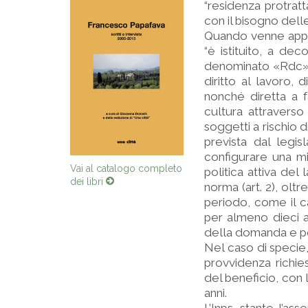
“residenza protratt
con il bisogno dell
Quando venne approv
“è istituito, a dec
denominato «Rdc», 
diritto al lavoro, 
nonché diretta a fa
cultura attraverso
soggetti a rischio 
prevista dal legi
configurare una mis
politica attiva del 
Vai al catalogo completo
dei libri
norma (art. 2), olt
periodo, come il ca
per almeno dieci a
della domanda e per
Nel caso di specie, i
provvidenza richi
del beneficio, con 
anni.