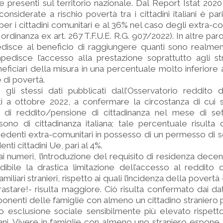
te presenti sul territorio nazionale. Dal Report Istat 2020
nsiderate a rischio povertà tra i cittadini italiani è par
per i cittadini comunitari e al 36% nel caso degli extra-com
ordinanza ex art. 267 T.F.U.E. R.G. 907/2022). In altre parol
edisce al beneficio di raggiungere quanti sono realmen
mpedisce l’accesso alla prestazione soprattutto agli str
eneficiari della misura in una percentuale molto inferiore
e di povertà.
 gli stessi dati pubblicati dall’Osservatorio reddito d
ati a ottobre 2022, a confermare la circostanza di cui s
iari di reddito/pensione di cittadinanza nel mese di s
sono di cittadinanza italiana; tale percentuale risulta
hiedenti extra-comunitari in possesso di un permesso di s
denti cittadini Ue, pari al 4%.
 numeri, l’introduzione del requisito di residenza dece
ibile la drastica limitazione dell’accesso al reddito d
amiliari stranieri, rispetto ai quali l’incidenza della povertà
astare!- risulta maggiore. Ciò risulta confermato dai dati
mponenti delle famiglie con almeno un cittadino straniero
 o esclusione sociale sensibilmente più elevato rispetto
aliani. Vivere in famiglie con almeno uno straniero espone 