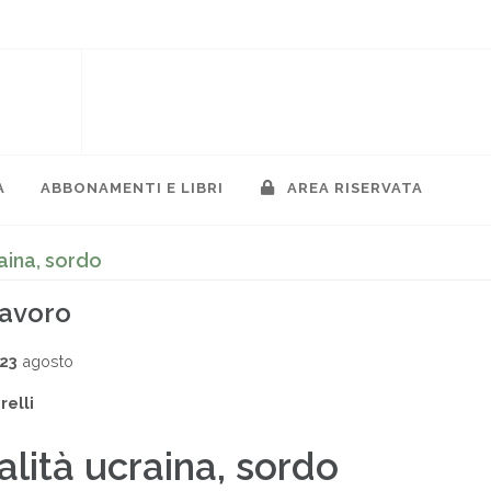
A
ABBONAMENTI E LIBRI
AREA RISERVATA
raina, sordo
lavoro
023
agosto
relli
alità ucraina, sordo