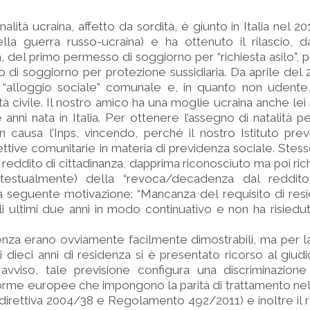
zionalità ucraina, affetto da sordità, è giunto in Italia nel 2
della guerra russo-ucraina) e ha ottenuto il rilascio, 
 del primo permesso di soggiorno per “richiesta asilo”, po
 di soggiorno per protezione sussidiaria. Da aprile del 2
“alloggio sociale” comunale e, in quanto non udente, 
ità civile. Il nostro amico ha una moglie ucraina anche le
e anni nata in Italia. Per ottenere l’assegno di natalità 
 causa l’Inps, vincendo, perché il nostro Istituto pre
ttive comunitarie in materia di previdenza sociale. Stes
 reddito di cittadinanza, dapprima riconosciuto ma poi ric
testualmente) della “revoca/decadenza dal reddito
 la seguente motivazione: “Mancanza del requisito di res
 gli ultimi due anni in modo continuativo e non ha risiedut
enza erano ovviamente facilmente dimostrabili, ma per la
ai dieci anni di residenza si è presentato ricorso al giud
avviso, tale previsione configura una discriminazione 
orme europee che impongono la parità di trattamento nel
 (direttiva 2004/38 e Regolamento 492/2011) e inoltre il r