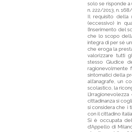
solo se risponde a 
n. 222/2013, n. 168
Il requisito dell
(eccessivo) in qu
l’inserimento del s
che lo scopo della
integra di per sé u
che eroga la prest
valorizzare tutti 
stesso Giudice d
ragionevolmente fo
sintomatici della pr
all’anagrafe, un co
scolastico, la rico
L’irragionevolezza
cittadinanza si cogl
si considera che i 
con il cittadino ita
Si è occupata dell
d’Appello di Milano