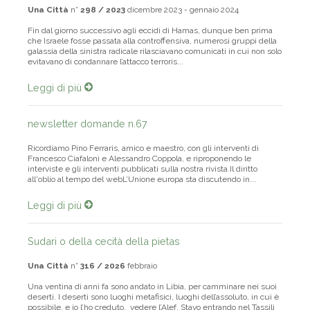
Una Città
n°
298 / 2023
dicembre 2023 - gennaio 2024
Fin dal giorno successivo agli eccidi di Hamas, dunque ben prima
che Israele fosse passata alla controffensiva, numerosi gruppi della
galassia della sinistra radicale rilasciavano comunicati in cui non solo
evitavano di condannare l’attacco terroris...
Leggi di più
newsletter domande n.67
Ricordiamo Pino Ferraris, amico e maestro, con gli interventi di
Francesco Ciafaloni e Alessandro Coppola, e riproponendo le
interviste e gli interventi pubblicati sulla nostra rivista.Il diritto
all'oblio al tempo del webL’Unione europa sta discutendo in...
Leggi di più
Sudari o della cecità della pietas
Una Città
n°
316 / 2026
febbraio
Una ventina di anni fa sono andato in Libia, per camminare nei suoi
deserti. I deserti sono luoghi metafisici, luoghi dell’assoluto, in cui è