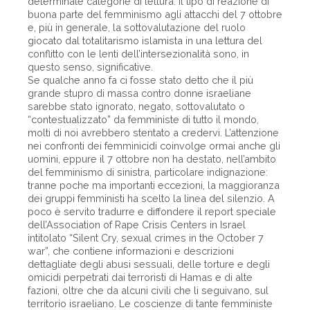
determinate categorie di lettura. Il tipo di reazione di
buona parte del femminismo agli attacchi del 7 ottobre
e, più in generale, la sottovalutazione del ruolo
giocato dal totalitarismo islamista in una lettura del
conflitto con le lenti dell’intersezionalità sono, in
questo senso, significative.
Se qualche anno fa ci fosse stato detto che il più
grande stupro di massa contro donne israeliane
sarebbe stato ignorato, negato, sottovalutato o
“contestualizzato” da femministe di tutto il mondo,
molti di noi avrebbero stentato a credervi. L’attenzione
nei confronti dei femminicidi coinvolge ormai anche gli
uomini, eppure il 7 ottobre non ha destato, nell’ambito
del femminismo di sinistra, particolare indignazione:
tranne poche ma importanti eccezioni, la maggioranza
dei gruppi femministi ha scelto la linea del silenzio. A
poco è servito tradurre e diffondere il report speciale
dell’Association of Rape Crisis Centers in Israel
intitolato “Silent Cry, sexual crimes in the October 7
war”, che contiene informazioni e descrizioni
dettagliate degli abusi sessuali, delle torture e degli
omicidi perpetrati dai terroristi di Hamas e di alte
fazioni, oltre che da alcuni civili che li seguivano, sul
territorio israeliano. Le coscienze di tante femministe