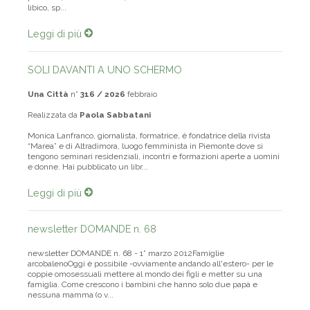
possibile, e io l’ho creduto, vedere l’Alef. Stavo entrando nel Tassili
libico, sp...
Leggi di più
SOLI DAVANTI A UNO SCHERMO
Una Città
n°
316 / 2026
febbraio
Realizzata da
Paola Sabbatani
Monica Lanfranco, giornalista, formatrice, è fondatrice della rivista
“Marea” e di Altradimora, luogo femminista in Piemonte dove si
tengono seminari residenziali, incontri e formazioni aperte a uomini
e donne. Hai pubblicato un libr...
Leggi di più
newsletter DOMANDE n. 68
newsletter DOMANDE n. 68 - 1° marzo 2012Famiglie
arcobalenoOggi è possibile -ovviamente andando all'estero- per le
coppie omosessuali mettere al mondo dei figli e metter su una
famiglia. Come crescono i bambini che hanno solo due papà e
nessuna mamma (o v...