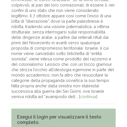
colpevoli, al pari dei loro connazionali, di essere lì, nei
confini di uno stato che non viene considerato
legittimo. Il 7 ottobre appare così come l’inizio di una
lotta di “liberazione” dove la parte palestinese è
ridotta, tradendo una visione paternalistica, a vittima
strutturale, senza interrogarsi sulle responsabilità
delle dirigenze arabe, a partire dai reiterati rifiuti dai
primi del Novecento in avanti verso qualunque
proposta di compromesso territoriale. Israele, il cui
nome viene cancellato sotto l’etichetta di “entità
sionista”, viene intesa come prodotto del razzismo e
del colonialismo. Lessico che, con un tocco glamour
che strizza l’occhio all’ideologia egemone in parte del
mondo accademico, non fa altro che resuscitare le
categorie della propaganda sovietica (a suo tempo
fatta propria anche dalla sinistra non-stalinista)
successiva alla guerra dei Sei Giorni, ove Israele
veniva ridotta ad “avamposto dell ...[
continua
]
Esegui il login per visualizzare il testo
completo.