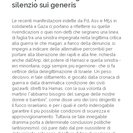
silenzio sui generis
Le recenti manifestazioni indette da Pd, Asv e M5s in
solidarietà a Gaza ci portano a riflettere su quelle
rivendicazioni o quei non-detti che segnano una linea
di faglia tra una sinistra impegnata nella legittima critica
alla guerra (e che magari, a fianco della denuncia, si
impegni a indicare delle alternative percorribili per
portare alla liberazione dei rapiti e alla fine, richiesta
anche dall’Anp, del potere di Hamas) e quella sinistra -
ieri minoritaria, oggi sempre più egemone- che si fa
vettrice della delegittimazione di Israele. Un peso
decisivo, in tale slittamento, è giocato dalla cronaca di
guerra e dalla drammatica condizione dei civili
gazawiti, stretti tra Hamas, con la sua volontà di
martirio (“abbiamo bisogno del sangue delle nostre
donne e bambini”, come disse uno dei loro dirigenti), e
il fuoco israeliano, e per i quali è certo inderogabile
garantire il più possibile condizioni di sicurezza e
approvvigionamento. Tuttavia se tale innegabile
dramma porta a determinate conclusioni politiche
(antisionismo), ciò pare dato dal pre-sussistere di