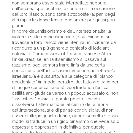
non sembrano esser state interpellate neppure
dall’oscena spettacolarizzazione a cui, in occasione
del loro rilascio, sono state sottoposte (al pari degli
altri rapiti) le donne tenute prigioniere per quasi 500
giorni.
In nome dell’antisionismo e dell’intersezionalità, la
violenza sulle donne israeliane (e su chiunque si
trovasse a loro fianco) viene ritenuta un incidente da
ricondurre a un più generale contesto di lotta anti-
coloniale. Come osserva il filosofo francese Alain
Finkielkraut, se ieri l’antisemitismo si basava sul
razzismo, oggi sembra trarre linfa da una certa
concezione dell’antirazzismo, vuoi perché l’ebreo/a
israeliano/a è sussunto/a alla categoria di “bianco
occidentale” (in modo, peraltro, del tutto arbitrario per
chiunque conosca Israele), vuoi tradendo l’antica
ostilità anti-giudaica verso un popolo accusato di non
“assimilarsi”, ossia -in parole povere- di non
dissolversi. L’affermazione, al centro della teoria
dell’intersezionalità e di per sé condivisibile, di non
essere tutte, in quanto donne, oppresse nello stesso
modo, si traduce in un rigido binarismo che vede solo
oppressi e oppressori. In definitiva, per queste
femministe, le ebree israeliane “se la sono cercata”: