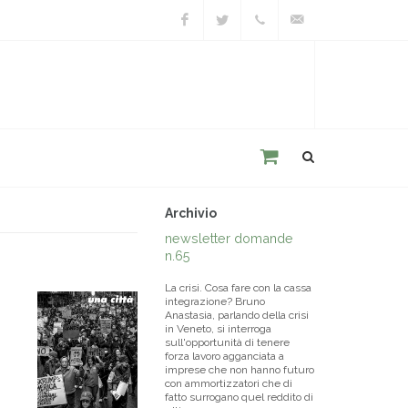
Facebook
Twitter
+39
unacitta@unacitta.o
0543
21422
Archivio
newsletter domande
n.65
La crisi. Cosa fare con la cassa
integrazione? Bruno
Anastasia, parlando della crisi
in Veneto, si interroga
sull'opportunità di tenere
forza lavoro agganciata a
imprese che non hanno futuro
con ammortizzatori che di
fatto surrogano quel reddito di