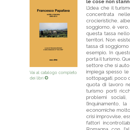
le cose non stanno
L’idea che il turis
concentrata nell
crocieristiche, albe
soggiorno, è vero,
questa tassa nello
territori. Non esi
tassa di soggiorno
esempio. In quest
porta il turismo. Qu
settore che si auto
impiega spesso le 
Vai al catalogo completo
sottopagati, poco qu
dei libri
quota di lavoro ner
turismo porti ricc
problemi sociali
l’inquinamento, la
economiche molto fr
crisi improvvise, e
fattori incontrol
Romagna con l’al