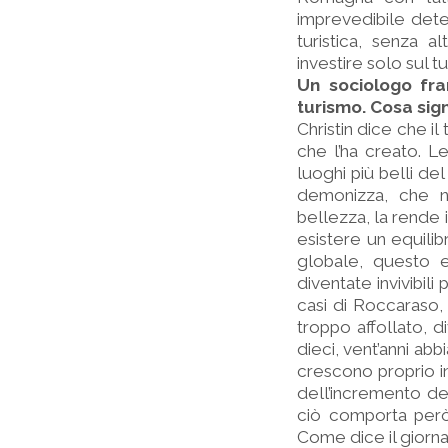
imprevedibile deter
turistica, senza a
investire solo sul 
Un sociologo fra
turismo. Cosa sign
Christin dice che 
che l’ha creato. L
luoghi più belli d
demonizza, che no
bellezza, la rende 
esistere un equilibr
globale, questo eq
diventate invivibili 
casi di Roccaraso,
troppo affollato, d
dieci, vent’anni abb
crescono proprio in
dell’incremento del
ciò comporta però l
Come dice il giornali