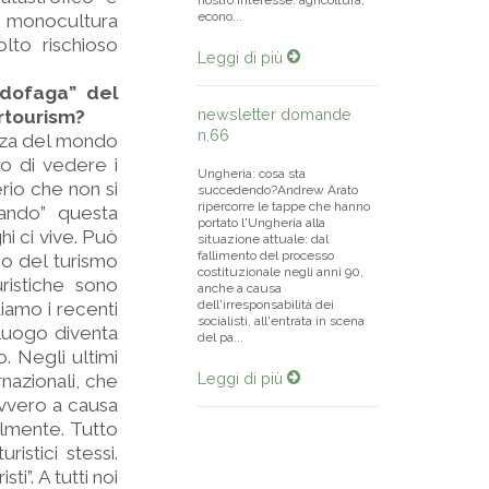
nostro interesse: agricoltura,
econo...
na monocultura
olto rischioso
Leggi di più
ndofaga” del
newsletter domande
ertourism?
n.66
ezza del mondo
io di vedere i
Ungheria: cosa sta
rio che non si
succedendo?Andrew Arato
ripercorre le tappe che hanno
tando” questa
portato l'Ungheria alla
hi ci vive. Può
situazione attuale: dal
fallimento del processo
ppo del turismo
costituzionale negli anni 90,
uristiche sono
anche a causa
dell'irresponsabilità dei
ediamo i recenti
socialisti, all'entrata in scena
 luogo diventa
del pa...
o. Negli ultimi
Leggi di più
rnazionali, che
 ovvero a causa
ilmente. Tutto
istici stessi.
ti”. A tutti noi