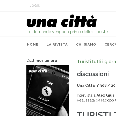
LOGIN
Le domande vengono prima delle risposte
HOME
LA RIVISTA
CHI SIAMO
CERC
L'ultimo numero
Turisti tutti i giorn
discussioni
Una Città
n°
308 / 20
Intervista a
Alex Giuzi
Realizzata da
Iacopo 
TURISTI 