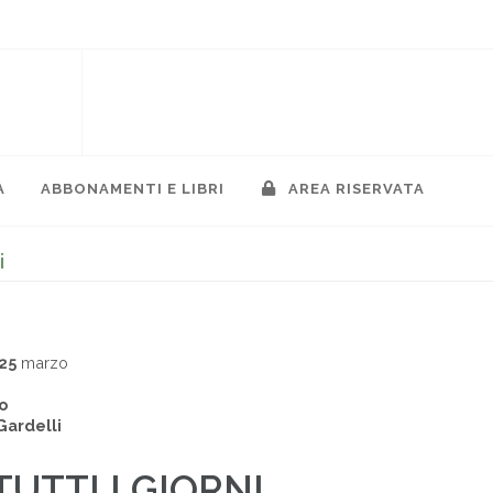
A
ABBONAMENTI E LIBRI
AREA RISERVATA
i
25
marzo
o
Gardelli
TUTTI I GIORNI