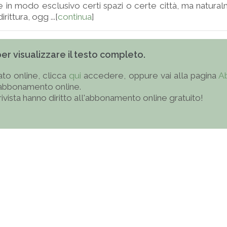
in modo esclusivo certi spazi o certe città, ma natura
rittura, ogg ...[
continua
]
 per visualizzare il testo completo.
to online, clicca
qui
accedere, oppure vai alla pagina
A
'abbonamento online.
 rivista hanno diritto all'abbonamento online gratuito!