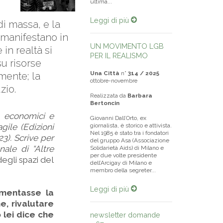
ultima...
Leggi di più
i massa, e la
si manifestano in
UN MOVIMENTO LGB
in realtà si
PER IL REALISMO
u risorse
Una Città
n°
314 / 2025
mente; la
ottobre-novembre
zio.
Realizzata da
Barbara
Bertoncin
i, economici e
Giovanni Dall’Orto, ex
gile (Edizioni
giornalista, è storico e attivista.
Nel 1985 è stato tra i fondatori
23). Scrive per
del gruppo Asa (Associazione
onale di “Altre
Solidarietà Aids) di Milano e
per due volte presidente
egli spazi del
dell’Arcigay di Milano e
membro della segreter...
Leggi di più
umentasse la
e, rivalutare
o lei dice che
newsletter domande