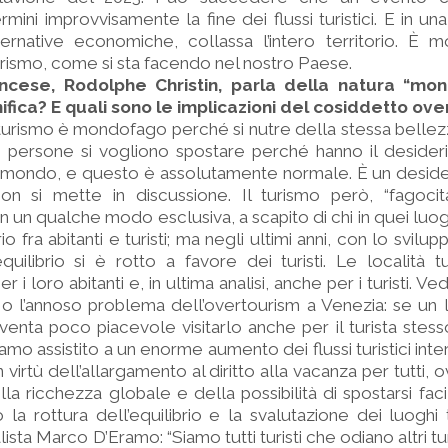
mini improvvisamente la fine dei flussi turistici. E in u
lternative economiche, collassa l’intero territorio. È m
turismo, come si sta facendo nel nostro Paese.
ncese, Rodolphe Christin, parla della natura “mo
ifica? E quali sono le implicazioni del cosiddetto ov
il turismo è mondofago perché si nutre della stessa bell
e persone si vogliono spostare perché hanno il desider
el mondo, e questo è assolutamente normale. È un deside
n si mette in discussione. Il turismo però, “fagoci
in un qualche modo esclusiva, a scapito di chi in quei luog
io fra abitanti e turisti; ma negli ultimi anni, con lo svilu
uilibrio si è rotto a favore dei turisti. Le località t
per i loro abitanti e, in ultima analisi, anche per i turisti. V
 o l’annoso problema dell’overtourism a Venezia: se un
iventa poco piacevole visitarlo anche per il turista stess
iamo assistito a un enorme aumento dei flussi turistici inte
 virtù dell’allargamento al diritto alla vacanza per tutti,
la ricchezza globale e della possibilità di spostarsi fac
a rottura dell’equilibrio e la svalutazione dei luoghi tur
sta Marco D’Eramo: “Siamo tutti turisti che odiano altri turis