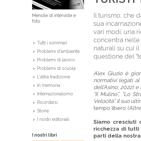
Il turismo, che 
Mensile di interviste e
foto
sua incarnazione 
vari modi; una r
concentra nelle
Tutti i sommari
naturali su cui
Problemi d'ambiente
questione del “te
Problemi di lavoro
Problemi di scuola
Alex Giuzio è gior
L'altra tradizione
normativi legati al
In memoria
dell’Asino, 2022) e 
“Il Mulino”, “Lo St
Internazionalismo
Velocità”. Il suo ult
Ricordarsi
tempo libero
(Altr
Storie
I nostri editoriali
Siamo cresciuti 
ricchezza di tutti
I nostri libri
parti della nostra