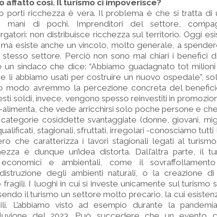
 affatto così. Il turismo ci impoverisce?
mo porti ricchezza è vera. Il problema è che si tratta di
e mani di pochi. Imprenditori del settore, comp
rgatori: non distribuisce ricchezza sul territorio. Oggi esi
 ma esiste anche un vincolo, molto generale, a spendere
 stesso settore. Perciò non sono mai chiari i benefici d
ste un sindaco che dice: “Abbiamo guadagnato tot milioni
 e li abbiamo usati per costruire un nuovo ospedale”, so
o modo avremmo la percezione concreta del benefici
esti soldi, invece, vengono spesso reinvestiti in promozion
-alimenta, che vede arricchirsi solo poche persone e che, 
categorie cosiddette svantaggiate (donne, giovani, migra
alificati, stagionali, sfruttati, irregolari -conosciamo tutti
o che caratterizza i lavori stagionali legati al turismo.
hezza è dunque un’idea distorta. Dall’altra parte, il 
, economici e ambientali, come il sovraffollamento
 distruzione degli ambienti naturali, o la creazione d
agili. I luoghi in cui si investe unicamente sul turismo 
ssendo il turismo un settore molto precario, la cui esiste
labili. L’abbiamo visto ad esempio durante la pandemi
luvione del 2023. Può succedere che un evento ca