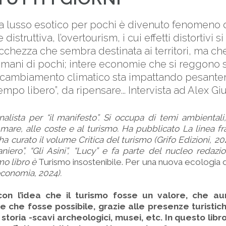
da lusso esotico per pochi è divenuto fenomeno d
distruttiva, l’overtourism, i cui effetti distortivi 
icchezza che sembra destinata ai territori, ma che 
 mani di pochi; intere economie che si reggono s
 il cambiamento climatico sta impattando pesante
mpo libero”, da ripensare... Intervista ad Alex Giu
nalista per “il manifesto”. Si occupa di temi ambiental
 mare, alle coste e al turismo. Ha pubblicato La linea fra
ha curato il volume Critica del turismo (Grifo Edizioni, 20
raniero”, “Gli Asini”, “Lucy” e fa parte del nucleo redazi
imo libro è
Turismo insostenibile. Per una nuova ecologia d
economia, 2024).
con l’idea che il turismo fosse un valore, che a
 e che fosse possibile, grazie alle presenze turistich
 storia -scavi archeologici, musei, etc. In questo libr