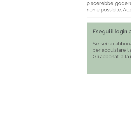
piacerebbe godere 
non è possibile. Addi
Esegui il login
Se sei un abbona
per acquistare l
Gli abbonati alla