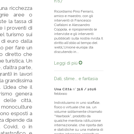
n.67
 una ricchezza
Ricordiamo Pino Ferraris,
agnie aree o
amico e maestro, con gli
ste la tassa di
interventi di Francesco
Ciafaloni e Alessandro
 i proventi di
Coppola, e riproponendo le
el turismo sui
interviste e gli interventi
pubblicati sulla nostra rivista.Il
 di euro dalla
diritto all'oblio al tempo del
lo per fare un
webL’Unione europa sta
discutendo in...
o diretto che
e turistica. Un
Leggi di più
d’altra parte,
nti) in lavori
Dati, stime... e fantasia
 la grandissima
 L’idea che il
Una Città
n°
316 / 2026
turismo genera
febbraio
 delle città,
Individuiamo in uno scaffale,
i monoculture
fisico o virtuale che sia, un
volume solitamente chiamato
sono esposti a
“Yearbook”, prodotto da
nza dipende da
qualche meritoria istituzione
internazionale, che riporta dati
a Covid, o in
e statistiche su una materia di
tastrofico e