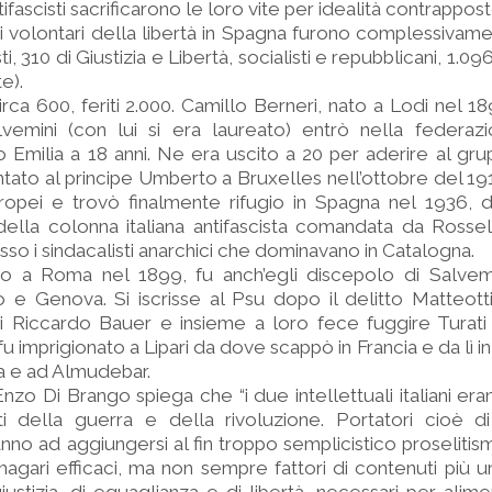
ntifascisti sacrificarono le loro vite per idealità contrappos
ni, i volontari della libertà in Spagna furono complessivam
i, 310 di Giustizia e Libertà, socialisti e repubblicani, 1.09
te).
irca 600, feriti 2.000. Camillo Berneri, nato a Lodi nel 1
lvemini (con lui si era laureato) entrò nella federazi
o Emilia a 18 anni. Ne era uscito a 20 per aderire al gr
ntato al principe Umberto a Bruxelles nell’ottobre del 19
uropei e trovò finalmente rifugio in Spagna nel 1936, 
 della colonna italiana antifascista comandata da Rossel
so i sindacalisti anarchici che dominavano in Catalogna.
ato a Roma nel 1899, fu anch’egli discepolo di Salvem
e Genova. Si iscrisse al Psu dopo il delitto Matteotti
di Riccardo Bauer e insieme a loro fece fuggire Turati
 fu imprigionato a Lipari da dove scappò in Francia e da lì
 e ad Almudebar.
nzo Di Brango spiega che “i due intellettuali italiani era
 della guerra e della rivoluzione. Portatori cioè di v
no ad aggiungersi al fin troppo semplicistico proselitism
agari efficaci, ma non sempre fattori di contenuti più 