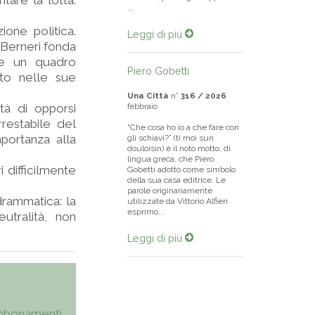
ntare la lotta.
...
one politica.
Leggi di più
e Berneri fonda
re un quadro
Piero Gobetti
nto nelle sue
Una Città
n°
316 / 2026
tà di opporsi
febbraio
restabile del
“Che cosa ho io a che fare con
portanza alla
gli schiavi?” (ti moi sun
douloisin) è il noto motto, di
lingua greca, che Piero
 difficilmente
Gobetti adottò come simbolo
della sua casa editrice. Le
parole originariamente
drammatica: la
utilizzate da Vittorio Alfieri
esprimo...
eutralità, non
Leggi di più
bbonamenti