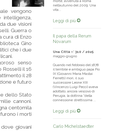
morte, avvenuta a Roma
nell’autunno del 2009. Una
vita...
uale vengono
 intelligenza,
Leggi di più
 da due visioni
selli. Guerra o
Il papa della Rerum
 a cura di Enzo
Novarum
iblioteca Gino
itici che i due
Una Città
n°
310 / 2025
icani.
maggio-giugno
goroso senso
Quando nel febbraio del 1878
 Rosselli il 16
il terribile e ambiguo papa Pio
IX (Giovanni Maria Mastai
ttimento il 28
Ferretti) morì, il suo
azione e futuro
successore Leone XIII
(Vincenzo Luigi Pecci) aveva
adottato, ancora vescovo di
ate dello Stato
Perugia, la dottrina “della
connessione strettissima ...
 mille cannoni.
agna centomila
Leggi di più
 furono i morti
Carlo Michelstaedter
, dove giovani