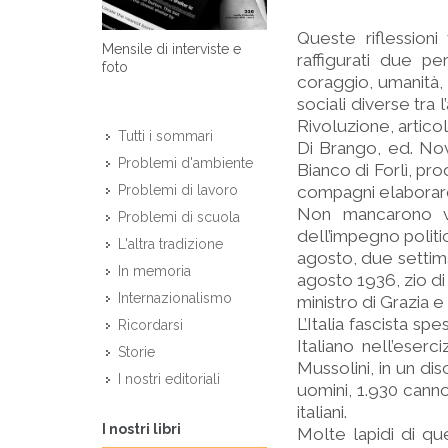
Queste riflessio
Mensile di interviste e
raffigurati due pe
foto
coraggio, umanità, g
sociali diverse tra 
Rivoluzione, artico
Tutti i sommari
Di Brango, ed. Nova
Problemi d'ambiente
Bianco di Forlì, pro
compagni elaboraro
Problemi di lavoro
Non mancarono va
Problemi di scuola
dell’impegno politic
L'altra tradizione
agosto, due settim
In memoria
agosto 1936, zio di
Internazionalismo
ministro di Grazia e 
L’Italia fascista sp
Ricordarsi
Italiano nell’eserc
Storie
Mussolini, in un di
I nostri editoriali
uomini, 1.930 canno
italiani.
I nostri libri
Molte lapidi di qu