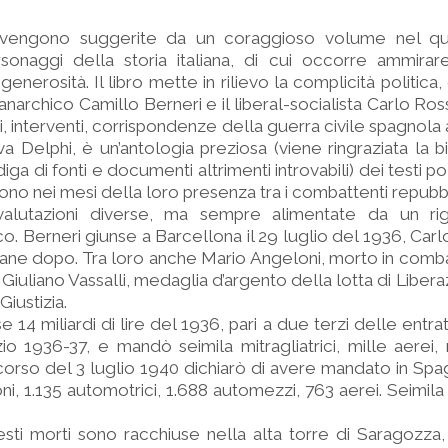
ni vengono suggerite da un coraggioso volume nel q
rsonaggi della storia italiana, di cui occorre ammirare
enerosità. Il libro mette in rilievo la complicità politica,
l’anarchico Camillo Berneri e il liberal-socialista Carlo Ros
li, interventi, corrispondenze della guerra civile spagnola
 Delphi, è un’antologia preziosa (viene ringraziata la b
diga di fonti e documenti altrimenti introvabili) dei testi pol
no nei mesi della loro presenza tra i combattenti repubbl
lutazioni diverse, ma sempre alimentate da un ri
o. Berneri giunse a Barcellona il 29 luglio del 1936, Carlo
ane dopo. Tra loro anche Mario Angeloni, morto in comba
 Giuliano Vassalli, medaglia d’argento della lotta di Liber
Giustizia.
ese 14 miliardi di lire del 1936, pari a due terzi delle entr
izio 1936-37, e mandò seimila mitragliatrici, mille aerei,
scorso del 3 luglio 1940 dichiarò di avere mandato in Sp
ni, 1.135 automotrici, 1.688 automezzi, 763 aerei. Seimila
esti morti sono racchiuse nella alta torre di Saragozza