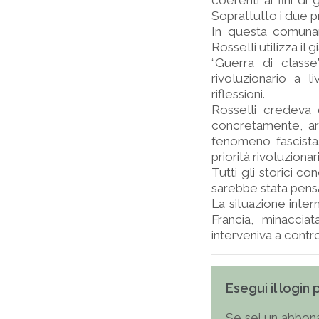
coerenti ai fini di 
Soprattutto i due p
In questa comunanz
Rosselli utilizza il
“Guerra di class
rivoluzionario a l
riflessioni.
Rosselli credeva 
concretamente, ar
fenomeno fascista
priorità rivoluzionar
Tutti gli storici c
sarebbe stata pensa
La situazione inter
Francia, minacciat
interveniva a controbi
Esegui il login
Se sei un abbona