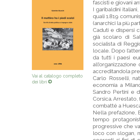
fascisti e giovani a
I garibaldini italia
quali 1.819 comunist
(anarchici la più par
Caduti e dispersi c
già scolaro di Sa
socialista di Reggi
locale. Dopo l’atte
da tutti i paesi e
all’organizzazione
accreditandola pres
Vai al catalogo completo
Carlo Rosselli, n
dei libri
economia a Milano 
Sandro Pertini e 
Corsica. Arrestato,
combatté a Huesca
Nella prefazione, E
tempo protagonisti
progressive che van
loco con slogan, m