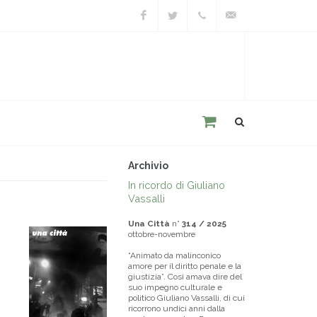
Facebook
Twitter
+39
unacitta@unacitta.o
0543
21422
Archivio
In ricordo di Giuliano
Vassalli
Una Città
n°
314 / 2025
ottobre-novembre
“Animato da malinconico
amore per il diritto penale e la
giustizia”. Così amava dire del
suo impegno culturale e
politico Giuliano Vassalli, di cui
ricorrono undici anni dalla