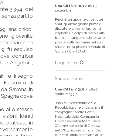
te.
Una Città
n°
313 / 2025
ente 3.354, dei
settembre
6 senza partito
Perché un giovane di ventitré
anni, qualche giorno prima di
899, anarchico,
discutere la tesi di laurea, si
esplode un colpo di pistola alla
one giovanile
tempia insanguinando le carte
uppo anarchico
posate sulla scrivania nel suo
studio, nella piazza centrale di
19, fu espulso
Gorizia? Era il 17 ott...
dove contribuì
li e Angeloni,
Leggi di più
ini e insegnò
Sandro Pertini
. Fu amico di
 da Savona in
Una Città
n°
318 / 2026
aprile-maggio
 in Spagna dove
“Non è il presidente della
Repubblica che vi parla, ma il
no allo stesso
compagno Sandro Pertini”.
isioni ideali
Nella sala della Compagnia
Unica Lavoratori Merci Varie
o praticato in
(Culmv) nel porto di Genova,
universalmente
nel 1981, risuonò un grande,
caloroso, prolungato applauso.