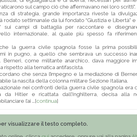
giustizia, di eguaglianza e di libertà, necessari per alime
raticarono sul campo ciò che affermavano nei loro scritti”.
a di strategia, grande importanza riveste la divulgazi
 già rodato settimanale da lui fondato “Giustizia e Libertà” 
e” sui campi di battaglia per raccontare e disegna
ivello internazionale, al quale più spesso fa riferime
che la guerra civile spagnola fosse la prima possibili
mi in pugno, a quello che sembrava un successo inar
. Berneri, come militante anarchico, dava maggiore im
ia rispetto alla tematica antifascista.
oncordano che senza l’impegno e la mediazione di Berneri
bile la nascita della colonna militare Sezione Italiana.
nazionale nei confronti della guerra civile spagnola era 
a da Hitler e ricattata dall’Inghilterra, decisa alla n
lanciare l’ai ...[
continua
]
 per visualizzare il testo completo.
to online, clicca
qui
accedere, oppure vai alla pagina
A