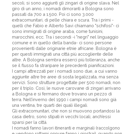
secoli, si sono aggiunti gli zingari di origine slava. Nel
giro di un anno, i nomadi dimoranti a Bologna sono
passati da 700 a 1.500. Poi ci sono 3.000
extracomunitari, di pelle chiara e scura. Tra i primi -
quelli che Fabio e Alberto Savi chiamano "schifosi"- ci
sono immigrati di origine araba, come tunisini,
marocchini, ecc. Tra i secondi -i "negri" nel linguaggio
comune e in quello della banda- ci sono persone
provenienti dalle originarie etnie africane. Bologna è
per questi immigrati una città più accogliente delle
altre. A Bologna sembra esserci più tolleranza, anche
se il flusso fa straripare le precedenti pianificazioni.
I campi attrezzati per i nomadi sono due, a cui vanno
aggiunte altre tre aree di sosta legalizzata, ma senza
servizi. Sono strutture progettate per 500 nomadi, non
per il triplo. Così, le nuove carovane di zingari arrivano
a Bologna e si fermano dove trovano un pezzo di
terra. Nell’inverno del 1990 i campi nomadi sono già
una ventina, tre quarti dei quali illegali.
Gli extracomunitari, che non si muovono portandosi la
casa dietro, sono stipati in vecchi locali, anch’essi
sparsi per la città.
I nomadi fanno lavori itineranti e marginali (raccolgono
e vendono rottami oppure fanno i giostrai), quando non