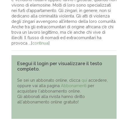
vivono di elemosine. Molti di loro sono specializzati
nei furti d’appartamento. Gli zingari, in genere, non si
dedicano alla criminalità violenta. Gli atti di violenza
degli zingari avvengono all’interno della loro comunità.
Anche tra gli extracomunitari di origine africana c’è chi
trova un lavoro legittimo, ma c’è anche chi vive di
illeciti. Il flusso di nomadi ed extracomunitari ha
provoca ...[
continua
]
Esegui il login per visualizzare il testo
completo.
Se sei un abbonato online, clicca
qui
accedere,
oppure vai alla pagina
Abbonamenti
per
acquistare l'abbonamento online.
Gli abbonati alla rivista hanno diritto
all'abbonamento online gratuito!