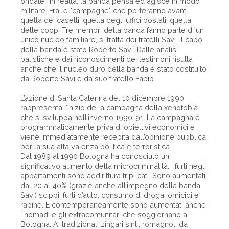
ondate". In realtà, la banda pensa ed agisce in modo
militare. Fra le "campagne" che porteranno avanti
quella dei caselli, quella degli uffici postali, quella
delle coop. Tre membri della banda fanno parte di un
unico nucleo familiare, si tratta dei fratelli Savi. Il capo
della banda è stato Roberto Savi. Dalle analisi
balistiche e dai riconoscimenti dei testimoni risulta
anche che il nucleo duro della banda è stato costituito
da Roberto Savi e da suo fratello Fabio.
L’azione di Santa Caterina del 10 dicembre 1990
rappresenta l’inizio della campagna della xenofobia
che si sviluppa nell’inverno 1990-91. La campagna è
programmaticamente priva di obiettivi economici e
viene immediatamente recepita dall’opinione pubblica
per la sua alta valenza politica e terroristica.
Dal 1989 al 1990 Bologna ha conosciuto un
significativo aumento della microcriminalità. I furti negli
appartamenti sono addirittura triplicati. Sono aumentati
dal 20 al 40% (grazie anche all’impegno della banda
Savi) scippi, furti d’auto, consumo di droga, omicidi e
rapine. E contemporaneamente sono aumentati anche
i nomadi e gli extracomunitari che soggiornano a
Bologna. Ai tradizionali zingari sinti, romagnoli da