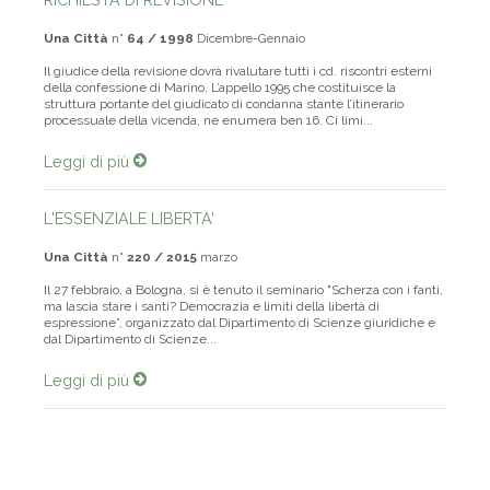
RICHIESTA DI REVISIONE
Una Città
n°
64 / 1998
Dicembre-Gennaio
Il giudice della revisione dovrà rivalutare tutti i cd. riscontri esterni
della confessione di Marino. L’appello 1995 che costituisce la
struttura portante del giudicato di condanna stante l’itinerario
processuale della vicenda, ne enumera ben 16. Ci limi...
Leggi di più
L'ESSENZIALE LIBERTA'
Una Città
n°
220 / 2015
marzo
Il 27 febbraio, a Bologna, si è tenuto il seminario "Scherza con i fanti,
ma lascia stare i santi? Democrazia e limiti della libertà di
espressione”, organizzato dal Dipartimento di Scienze giuridiche e
dal Dipartimento di Scienze...
Leggi di più