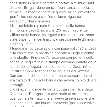
consistono in rapine, tentate o portate a termine. Altri
dieci delitti riguardano omicidi ’puri’, tentati o portati a
termine. La maggior parte di queste azioni omicidiarie
’pure’, cioè senza alcun fine di lucro, riguarda
extracomunitari e nomadi.
Il bottino totale rapinato in otto anni dalla banda
ammonta a circa 2 miliardi e 170 milioni di lire. Le
vittime della banda, collegate o meno a rapine, sono
state superiori al centinaio, più precisamente 23 morti
e circa 90 feriti.
Il lungo elenco delle azioni compiute dal 1987 al 1994
ci fa capire che la banda ha operato a lungo e contro
tanti obiettivi. Prima dell’arresto dei componenti della
banda, gli inquirenti e la stampa avevano parlato della
banda della Regata, poi di banda delle Coop, infine di
un altro gruppo responsabile delle azioni razziste.
Con l’arresto dei banditi, si è presto scoperto che si
era trattato di una sola banda che aveva colpito diversi
bersagli.
Elio Graziano, dirigente della polizia scientifica della
Questura di Bologna, si è avvicinato al problema,
quando ha affermato che si aveva la sensazione che
la banda della Uno bianca operasse "per successive