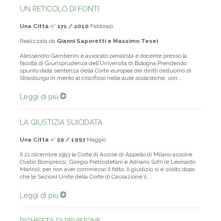
UN RETICOLO DI FONTI
Una Città
n°
171 / 2010
Febbraio
Realizzata da
Gianni Saporetti e Massimo Tesei
Alessandro Gamberini è avvocato penalista e docente presso la
facoltà di Giurisprudenza dell’Università di Bologna.Prendendo
spunto dalla sentenza della Corte europea dei diritti dell’uomo di
Strasburgo in merito al crocifisso nelle aule scolastiche, vorr...
Leggi di più
LA GIUSTIZIA SUICIDATA
Una Città
n°
59 / 1997
Maggio
Il 21 dicembre 1993 la Corte di Assise di Appello di Milano assolve
Ovidio Bompressi, Giorgio Pietrostefani e Adriano Sofri (e Leonardo
Marino), per non aver commesso il fatto. Il giudizio si è svolto dopo
che le Sezioni Unite della Corte di Cassazione il...
Leggi di più