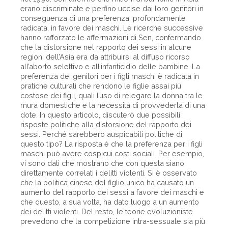
erano discriminate e perfino uccise dai loro genitori in
conseguenza di una preferenza, profondamente
radicata, in favore dei maschi. Le ricerche successive
hanno rafforzato le affermazioni di Sen, confermando
che la distorsione nel rapporto dei sessi in alcune
regioni dell’Asia era da attribuirsi al diffuso ricorso
all’aborto selettivo e all’infanticidio delle bambine. La
preferenza dei genitori per i figli maschi è radicata in
pratiche culturali che rendono le figlie assai più
costose dei figli, quali l’uso di relegare la donna tra le
mura domestiche e la necessità di provvederla di una
dote. In questo articolo, discuterò due possibili
risposte politiche alla distorsione del rapporto dei
sessi. Perché sarebbero auspicabili politiche di
questo tipo? La risposta è che la preferenza per i figli
maschi può avere cospicui costi sociali. Per esempio,
vi sono dati che mostrano che con questa siano
direttamente correlati i delitti violenti. Si è osservato
che la politica cinese del figlio unico ha causato un
aumento del rapporto dei sessi a favore dei maschi e
che questo, a sua volta, ha dato luogo a un aumento
dei delitti violenti. Del resto, le teorie evoluzioniste
prevedono che la competizione intra-sessuale sia più