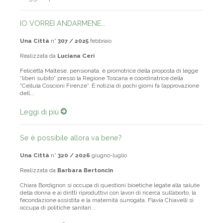
Leggi di più
IO VORREI ANDARMENE...
Una Città
n°
307 / 2025
febbraio
Realizzata da
Luciana Ceri
Felicetta Maltese, pensionata, è promotrice della proposta di legge
“liberi subito” presso la Regione Toscana e coordinatrice della
“Cellula Coscioni Firenze”. È notizia di pochi giorni fa l’approvazione
dell...
Leggi di più
Se è possibile allora va bene?
Una Città
n°
320 / 2026
giugno-luglio
Realizzata da
Barbara Bertoncin
Chiara Bordignon si occupa di questioni bioetiche legate alla salute
della donna e ai diritti riproduttivi con lavori di ricerca sull’aborto, la
fecondazione assistita e la maternità surrogata. Flavia Chiavelli si
occupa di politiche sanitari...