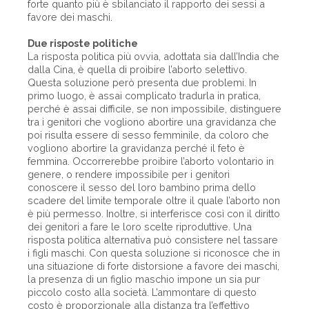
forte quanto più è sbilanciato il rapporto dei sessi a
favore dei maschi.
Due risposte politiche
La risposta politica più ovvia, adottata sia dall’India che
dalla Cina, è quella di proibire l’aborto selettivo.
Questa soluzione però presenta due problemi. In
primo luogo, è assai complicato tradurla in pratica,
perché è assai difficile, se non impossibile, distinguere
tra i genitori che vogliono abortire una gravidanza che
poi risulta essere di sesso femminile, da coloro che
vogliono abortire la gravidanza perché il feto è
femmina. Occorrerebbe proibire l’aborto volontario in
genere, o rendere impossibile per i genitori
conoscere il sesso del loro bambino prima dello
scadere del limite temporale oltre il quale l’aborto non
è più permesso. Inoltre, si interferisce così con il diritto
dei genitori a fare le loro scelte riproduttive. Una
risposta politica alternativa può consistere nel tassare
i figli maschi. Con questa soluzione si riconosce che in
una situazione di forte distorsione a favore dei maschi,
la presenza di un figlio maschio impone un sia pur
piccolo costo alla società. L’ammontare di questo
costo è proporzionale alla distanza tra l’effettivo