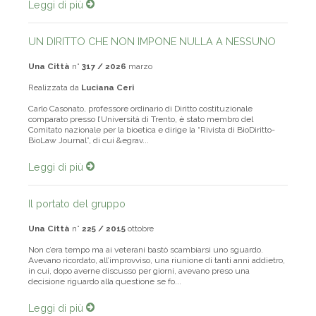
Leggi di più
UN DIRITTO CHE NON IMPONE NULLA A NESSUNO
Una Città
n°
317 / 2026
marzo
Realizzata da
Luciana Ceri
Carlo Casonato, professore ordinario di Diritto costituzionale
comparato presso l’Università di Trento, è stato membro del
Comitato nazionale per la bioetica e dirige la “Rivista di BioDiritto-
BioLaw Journal”, di cui &egrav...
Leggi di più
Il portato del gruppo
Una Città
n°
225 / 2015
ottobre
Non c’era tempo ma ai veterani bastò scamb­iarsi uno sguardo.
Avevano ricordato, all’improvviso, una riunione di tanti anni addietro,
in cui, dopo averne discusso per giorni, avevano preso una
decisione riguardo alla questione se fo...