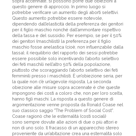
sopra accennate, si possono porre due obiezioni a
questo genere di approccio. In primo luogo si
potrebbe verificare un aumento degli aborti selettivi.
Questo aumento potrebbe essere notevole,
dipendendo dall’elasticità della preferenza dei genitori
per il figlio maschio nonché dall’ammontare rispettivo
della tassa e del sussidio. Per esempio, se per il 50%
dei genitori (maschilisti) la preferenza per il figlio
maschio fosse anelastica (cioè, non influenzabile dalla
tassa), il riequilibrio del rapporto dei sessi potrebbe
essere possibile solo incentivando l’aborto selettivo
dei feti maschili nell’altro 50% della popolazione,
piuttosto che scoraggiando l’aborto selettivo dei feti
femminili presso i maschilisti. È un’obiezione seria, per
la quale non c’è un’agevole risposta. La seconda
obiezione alle misure sopra accennate è che queste
impongono dei costi a coloro che, non per loro scelta,
hanno figli maschi. La risposta a questo genere di
argomentazione venne proposta da Ronald Coase nel
suo classico saggio "The Problem of Social Cost”.
Coase ragionò che le esternalità (costi sociali)
sono sempre dovute alle azioni di due o più attori e
non di uno solo. Il fracasso di un apparecchio stereo
proveniente da un’abitazione crea una esternalità solo