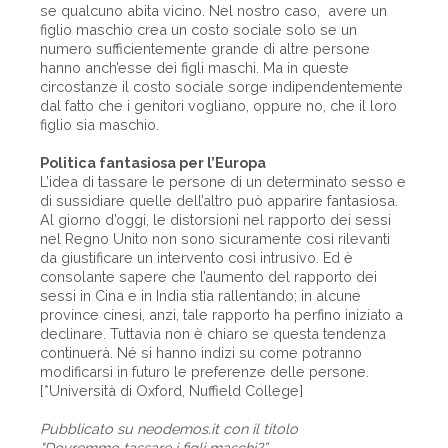
se qualcuno abita vicino. Nel nostro caso, avere un
figlio maschio crea un costo sociale solo se un
numero sufficientemente grande di altre persone
hanno anch’esse dei figli maschi. Ma in queste
circostanze il costo sociale sorge indipendentemente
dal fatto che i genitori vogliano, oppure no, che il loro
figlio sia maschio.
Politica fantasiosa per l’Europa
L’idea di tassare le persone di un determinato sesso e
di sussidiare quelle dell’altro può apparire fantasiosa.
Al giorno d’oggi, le distorsioni nel rapporto dei sessi
nel Regno Unito non sono sicuramente così rilevanti
da giustificare un intervento così intrusivo. Ed è
consolante sapere che l’aumento del rapporto dei
sessi in Cina e in India stia rallentando; in alcune
province cinesi, anzi, tale rapporto ha perfino iniziato a
declinare. Tuttavia non è chiaro se questa tendenza
continuerà. Né si hanno indizi su come potranno
modificarsi in futuro le preferenze delle persone.
[*Università di Oxford, Nuffield College]
Pubblicato su neodemos.it con il titolo
"Dovremmo tassare i figli maschi?”