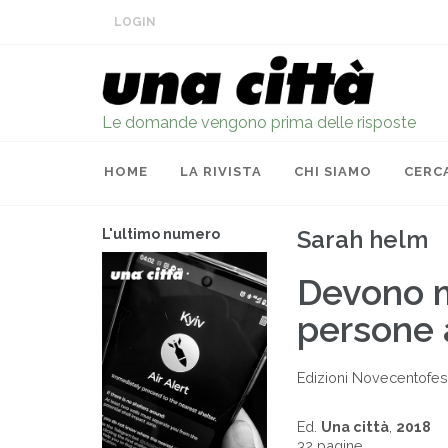
LOGIN
Le domande vengono prima delle risposte
HOME
LA RIVISTA
CHI SIAMO
CERC
Sarah helm
L'ultimo numero
Devono m
persone 
Edizioni Novecentofest
Ed.
Una città
,
2018
32 pagine