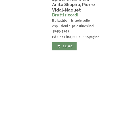
Anita Shapira, Pierre
Vidal-Naquet
Brutti ricordi
Il dibattito in Israele sulle
espulsioni di palestinesi nel
1948-1949
Ed. Una Città, 2007 - 136 pagine
12,00