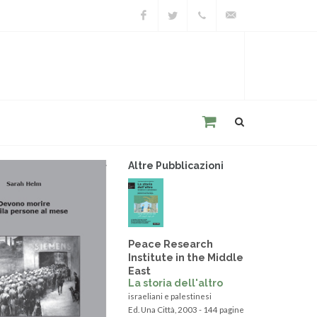
Facebook
Twitter
+39
unacitta@unacitta.o
0543
21422
Altre Pubblicazioni
Peace Research
Institute in the Middle
East
La storia dell'altro
israeliani e palestinesi
Ed. Una Città, 2003 - 144 pagine