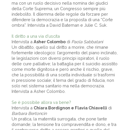
ma con un ruolo decisivo nella nomina dei giudici
della Corte Suprema, un Congresso sempre più
indebolito. Il dilemma delle regole da forzare per
difendere la democrazia e la proposta di una “Corte
ombra”. Intervista a David Bateman e Julie C. Suk.
Il diritto a una via d'uscita
Intervista a
Asher Colombo
di
Paola Sabbatani
Un dibattito, quello sul diritto a morire, che rimane
fortemente ideologico: l’argomento del piano inclinato,
le legislazioni con diversi principi ispiratori, il ruolo
delle cure palliative; la battaglia per il suicidio assistito
come morte dignitosa e però anche il rischio, grave,
che la possibilità di una scelta individuale si trasformi
in pressione sociale; il tema del grado di fiducia, non
solo nel sistema sanitario ma nella democrazia.
Intervista a Asher Colombo.
Se è possibile allora va bene?
Intervista a
Chiara Bordignon e Flavia Chiavelli
di
Barbara Bertoncin
Un pratica, la maternità surrogata, che pone tante
domande; la tensione tra compravendita e dono, e tra
il controverso diritto a essere genitori e quello del