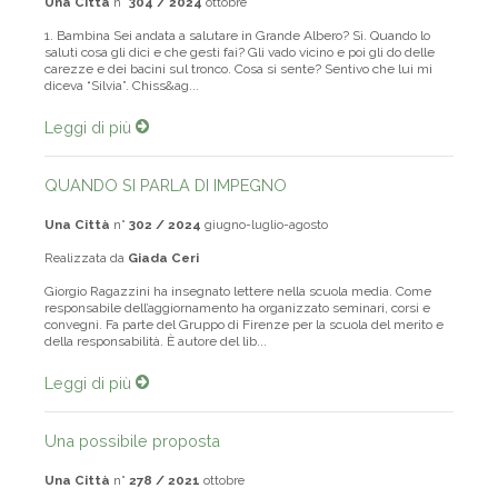
Una Città
n°
304 / 2024
ottobre
1. Bambina Sei andata a salutare in Grande Albero? Sì. Quando lo
saluti cosa gli dici e che gesti fai? Gli vado vicino e poi gli do delle
carezze e dei bacini sul tronco. Cosa si sente? Sentivo che lui mi
diceva “Silvia”. Chiss&ag...
Leggi di più
QUANDO SI PARLA DI IMPEGNO
Una Città
n°
302 / 2024
giugno-luglio-agosto
Realizzata da
Giada Ceri
Giorgio Ragazzini ha insegnato lettere nella scuola media. Come
responsabile dell’aggiornamento ha organizzato seminari, corsi e
convegni. Fa parte del Gruppo di Firenze per la scuola del merito e
della responsabilità. È autore del lib...
Leggi di più
Una possibile proposta
Una Città
n°
278 / 2021
ottobre