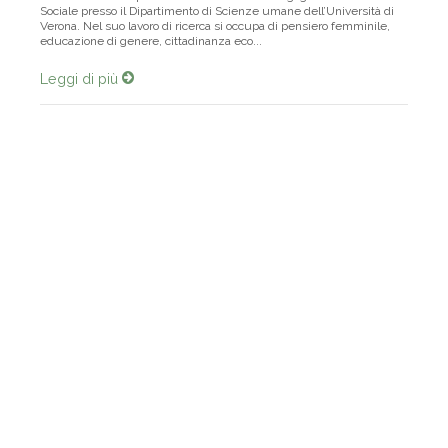
Antonia De Vita è professora associata di Pedagogia Generale e
Sociale presso il Dipartimento di Scienze umane dell’Università di
Verona. Nel suo lavoro di ricerca si occupa di pensiero femminile,
educazione di genere, cittadinanza eco...
Leggi di più