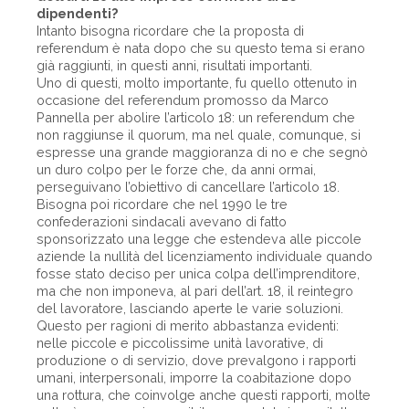
dipendenti?
Intanto bisogna ricordare che la proposta di
referendum è nata dopo che su questo tema si erano
già raggiunti, in questi anni, risultati importanti.
Uno di questi, molto importante, fu quello ottenuto in
occasione del referendum promosso da Marco
Pannella per abolire l’articolo 18: un referendum che
non raggiunse il quorum, ma nel quale, comunque, si
espresse una grande maggioranza di no e che segnò
un duro colpo per le forze che, da anni ormai,
perseguivano l’obiettivo di cancellare l’articolo 18.
Bisogna poi ricordare che nel 1990 le tre
confederazioni sindacali avevano di fatto
sponsorizzato una legge che estendeva alle piccole
aziende la nullità del licenziamento individuale quando
fosse stato deciso per unica colpa dell’imprenditore,
ma che non imponeva, al pari dell’art. 18, il reintegro
del lavoratore, lasciando aperte le varie soluzioni.
Questo per ragioni di merito abbastanza evidenti:
nelle piccole e piccolissime unità lavorative, di
produzione o di servizio, dove prevalgono i rapporti
umani, interpersonali, imporre la coabitazione dopo
una rottura, che coinvolge anche questi rapporti, molte