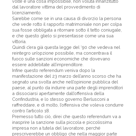
volte è una cosa impossibile, non voluta innanzitutto
dal lavoratore vittima del provvedimento di
licenziamento.
Sarebbe come se in una causa di divorzio la persona
che vede rotto il rapporto matrimoniale non per colpa
sua fosse obbligata a ritornare sotto il tetto coniugale,
e che questo glielo si presentasse come una sua
vittoria.
Quindi c’era già questa legge del ‘90 che vedeva nel
reintegro un’opzione possibile, ma concentrava il
fuoco sulle sanzioni economiche che dovevano
essere addebitate all’imprenditore.
Infine questo referendum veniva dopo la
manifestazione del 23 marzo dell’anno scorso che ha
segnato una svolta anche nell’opinione pubblica del
paese, al punto da indurre una parte degli imprenditori
a dissociarsi apertamente dall’offensiva della
Confindustria, e lo stesso governo Berlusconi a
raffreddare, e di molto, l’offensiva che voleva condurre
contro l’articolo 18.
Premesso tutto ciò, direi che questo referendum va a
inasprire la sanzione sulla piccola e piccolissima
impresa non a tutela del lavoratore, perché
prescriverebbe un obbligo che nella maggior parte