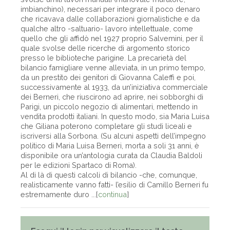
imbianchino), necessari per integrare il poco denaro
che ricavava dalle collaborazioni giornalistiche e da
qualche altro -saltuario- lavoro intellettuale, come
quello che gli affidò nel 1927 proprio Salvemini, per il
quale svolse delle ricerche di argomento storico
presso le biblioteche parigine. La precarietà del
bilancio famigliare venne alleviata, in un primo tempo,
da un prestito dei genitori di Giovanna Caleffi e poi,
successivamente al 1933, da un’iniziativa commerciale
dei Berneri, che riuscirono ad aprire, nei sobborghi di
Parigi, un piccolo negozio di alimentari, mettendo in
vendita prodotti italiani. In questo modo, sia Maria Luisa
che Giliana poterono completare gli studi liceali e
iscriversi alla Sorbona. (Su alcuni aspetti dell’impegno
politico di Maria Luisa Berneri, morta a soli 31 anni, è
disponibile ora un’antologia curata da Claudia Baldoli
per le edizioni Spartaco di Roma).
Al di là di questi calcoli di bilancio -che, comunque,
realisticamente vanno fatti- l’esilio di Camillo Berneri fu
estremamente duro ...[
continua
]