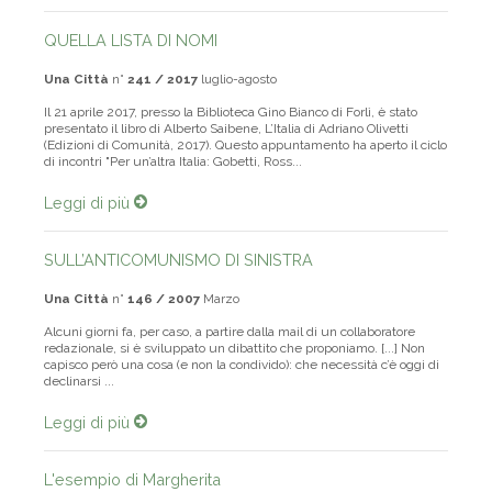
QUELLA LISTA DI NOMI
Una Città
n°
241 / 2017
luglio-agosto
Il 21 aprile 2017, presso la Biblioteca Gino Bianco di Forlì, è stato
presentato il libro di Alberto Saibene, L’Italia di Adriano Olivetti
(Edizioni di Comunità, 2017). Questo appuntamento ha aperto il ciclo
di incontri "Per un’altra Italia: Gobetti, Ross...
Leggi di più
SULL’ANTICOMUNISMO DI SINISTRA
Una Città
n°
146 / 2007
Marzo
Alcuni giorni fa, per caso, a partire dalla mail di un collaboratore
redazionale, si è sviluppato un dibattito che proponiamo. [...] Non
capisco però una cosa (e non la condivido): che necessità c’è oggi di
declinarsi ...
Leggi di più
L'esempio di Margherita