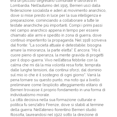
era un piccolo segretario comunale e lavorava in
Lombardia. Nell’autunno del 1915, Berneri uscì dalla
federazione socialista e aderì al movimento anarchico,
dove si mise presto in luce per la sua intelligenza e
preparazione, cominciando a collaborare a tutte le
testate anarchiche più importanti. Compì i primi passi
nel campo anarchico appena in tempo per essere
chiamato alle armi e spedito in zona di guerra, dove
continuò imperterrito la propaganda. Nel 1918 scriveva
dal fronte: “La società attuale è detestabile; bisogna
amare la minoranza, la parte eletta”. E ancora: “Ho il
cuore pieno di speranza, la mente gravida di progetti
per il dopo-guerra. Vivo nell’attesa febbrile con la
calma che mi dà la mia volontà resa forte, temprata
dalle lunghe tensioni, dai continui sforzi, dal dominio
sul mio io che è il sostegno di ogni giorno”. Varrà la
pena tornare su questo punto, ma noto qui a livello
preliminare come l’esplicito atteggiamento elitario di
Berneri trovasse il proprio fondamento in una forma di
individualismo morale.
La città decisiva nella sua formazione culturale e
politica fu senz’altro Firenze, dove si stabilì al termine
della guerra. Nell’ateneo fiorentino Berneri studiò
filosofia, laureandosi nel 1922 sotto la direzione di