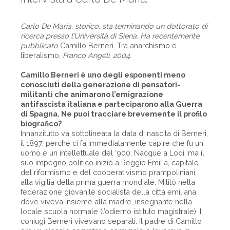
Carlo De Maria, storico, sta terminando un dottorato di
ricerca presso l’Università di Siena. Ha recentemente
pubblicato
Camillo Berneri. Tra anarchismo e
liberalismo
, Franco Angeli, 2004.
Camillo Berneri è uno degli esponenti meno
conosciuti della generazione di pensatori-
militanti che animarono l’emigrazione
antifascista italiana e parteciparono alla Guerra
di Spagna. Ne puoi tracciare brevemente il profilo
biografico?
Innanzitutto va sottolineata la data di nascita di Berneri,
il 1897, perché ci fa immediatamente capire che fu un
uomo e un intellettuale del ‘900. Nacque a Lodi, ma il
suo impegno politico iniziò a Reggio Emilia, capitale
del riformismo e del cooperativismo prampoliniani,
alla vigilia della prima guerra mondiale. Militò nella
federazione giovanile socialista della città emiliana,
dove viveva insieme alla madre, insegnante nella
locale scuola normale (l’odierno istituto magistrale). I
coniugi Berneri vivevano separati. Il padre di Camillo