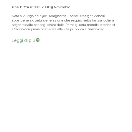
Una Città
n°
226 / 2015
Novembre
Nata a Zurigo nel 1912, Margherita Zoebeli (Margrit Zöbeli)
appartiene a quella generazione che respirò nell’infanzia il clima
segnato dalle conseguenze della Prima guerra mondiale e che si
affacciò con piena coscienza alla vita pubblica all’inizio degli ...
Leggi di più