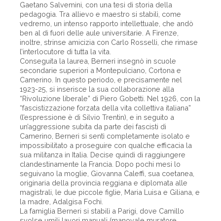
Gaetano Salvemini, con una tesi di storia della
pedagogia. Tra allievo e maestro si stabilì, come
vedremo, un intenso rapporto intellettuale, che andò
ben al di fuori delle aule universitarie. A Firenze,
inoltre, strinse amicizia con Carlo Rosselli, che rimase
l’interlocutore di tutta la vita.
Conseguita la laurea, Berneri insegnò in scuole
secondarie superiori a Montepulciano, Cortona e
Camerino. In questo periodo, e precisamente nel
1923-25, si inserisce la sua collaborazione alla
“Rivoluzione liberale” di Piero Gobetti. Nel 1926, con la
“fascistizzazione forzata della vita collettiva italiana”
(l’espressione è di Silvio Trentin), e in seguito a
un’aggressione subita da parte dei fascisti di
Camerino, Berneri si sentì completamente isolato e
impossibilitato a proseguire con qualche efficacia la
sua militanza in Italia. Decise quindi di raggiungere
clandestinamente la Francia. Dopo pochi mesi lo
seguivano la moglie, Giovanna Caleffi, sua coetanea,
originaria della provincia reggiana e diplomata alle
magistrali, le due piccole figlie, Maria Luisa e Giliana, e
la madre, Adalgisa Fochi.
La famiglia Berneri si stabilì a Parigi, dove Camillo
svolse umili lavori manuali (manovale muratore,