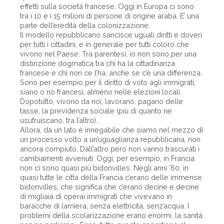
effetti sulla società francese. Oggi in Europa ci sono
tra i 10 e i 15 milioni di persone di origine araba. E’ una
parte dell’eredità della colonizzazione.
Il modello repubblicano sancisce uguali diritti e doveri
per tutti i cittadini, e in generale per tutti coloro che
vivono nel Paese. Tra parentesi, io non sono per una
distinzione dogmatica tra chi ha la cittadinanza
francese e chi non ce l’ha, anche se c’è una differenza.
Sono per esempio per il diritto di voto agli immigrati,
siano o no francesi, almeno nelle elezioni locali.
Dopotutto, vivono da noi, lavorano, pagano delle
tasse, la previdenza sociale (più di quanto ne
usufruiscano, tra l’altro).
Allora, da un lato è innegabile che siamo nel mezzo di
un processo volto a un’uguaglianza repubblicana, non
ancora compiuto. Dall’altro però non vanno trascurati i
cambiamenti avvenuti. Oggi, per esempio, in Francia
non ci sono quasi più bidonvilles. Negli anni ’60, in
quasi tutte le città della Francia c’erano delle immense
bidonvilles, che significa che c’erano decine e decine
di migliaia di operai immigrati che vivevano in
baracche di lamiera, senza elettricità, senz’acqua. I
problemi della scolarizzazione erano enormi, la sanità