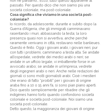
non ne parliamo… Ecco, tutto questo appartiene al
passato. Per questo dico che non siamo più una
società coloniale, ma post-coloniale.
Cosa significa che viviamo in una società post-
coloniale?
Io ricordo, da adolescente, durante e subito dopo la
Guerra d’Algeria, che gli immigrati camminavano
rasentando i muri, abbassando la testa; la loro
presenza quasi non si avvertiva, anche perché
raramente venivano in città, restavano nelle banlieues.
Questo è finito. Oggi i giovani arabi, i giovani neri, pur
con tutti i problemi, camminano a testa alta. Se andate
all’ospedale, vedrete dei medici arabi o neri; se
andate in un ufficio legale, vi imbatterete forse in un
avvocato arabo; se andate in un’impresa, vedrete
degli ingegneri arabi o neri. Anche nelle redazioni dei
giornali ci sono molti giornalisti arabi. Cioè i mestieri
che erano di fatto “proibiti” per i giovani di origine
araba fino a 10 o 15 anni fa, si sono pian piano aperti.
Dico questo semplicemente per ribadire che gli
indigènes hanno torto quando confondono società
coloniale e società post-coloniale. Noi siamo una
società post-coloniale.
Detto questo, la maggioranza dei giovani di origine