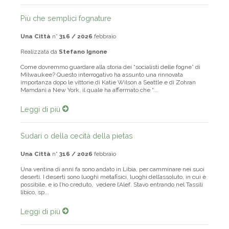
Più che semplici fognature
Una Città
n°
316 / 2026
febbraio
Realizzata da
Stefano Ignone
Come dovremmo guardare alla storia dei “socialisti delle fogne” di
Milwaukee? Questo interrogativo ha assunto una rinnovata
importanza dopo le vittorie di Katie Wilson a Seattle e di Zohran
Mamdani a New York, il quale ha affermato che “...
Leggi di più
Sudari o della cecità della pietas
Una Città
n°
316 / 2026
febbraio
Una ventina di anni fa sono andato in Libia, per camminare nei suoi
deserti. I deserti sono luoghi metafisici, luoghi dell’assoluto, in cui è
possibile, e io l’ho creduto, vedere l’Alef. Stavo entrando nel Tassili
libico, sp...
Leggi di più