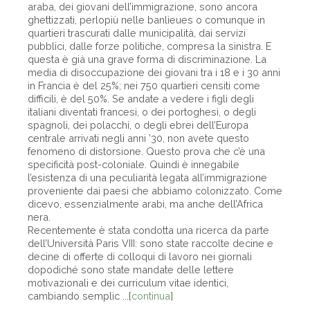
araba, dei giovani dell’immigrazione, sono ancora
ghettizzati, perlopiù nelle banlieues o comunque in
quartieri trascurati dalle municipalità, dai servizi
pubblici, dalle forze politiche, compresa la sinistra. E
questa è già una grave forma di discriminazione. La
media di disoccupazione dei giovani tra i 18 e i 30 anni
in Francia è del 25%; nei 750 quartieri censiti come
difficili, è del 50%. Se andate a vedere i figli degli
italiani diventati francesi, o dei portoghesi, o degli
spagnoli, dei polacchi, o degli ebrei dell’Europa
centrale arrivati negli anni ’30, non avete questo
fenomeno di distorsione. Questo prova che c’è una
specificità post-coloniale. Quindi è innegabile
l’esistenza di una peculiarità legata all’immigrazione
proveniente dai paesi che abbiamo colonizzato. Come
dicevo, essenzialmente arabi, ma anche dell’Africa
nera.
Recentemente è stata condotta una ricerca da parte
dell’Università Paris VIII: sono state raccolte decine e
decine di offerte di colloqui di lavoro nei giornali
dopodiché sono state mandate delle lettere
motivazionali e dei curriculum vitae identici,
cambiando semplic ...[
continua
]