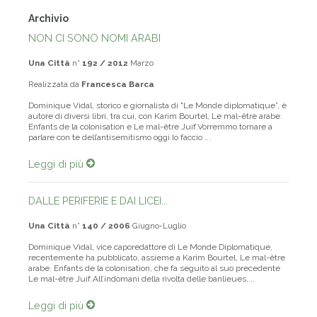
Archivio
NON CI SONO NOMI ARABI
Una Città
n°
192 / 2012
Marzo
Realizzata da
Francesca Barca
Dominique Vidal, storico e giornalista di "Le Monde diplomatique”, è
autore di diversi libri, tra cui, con Karim Bourtel, Le mal-être arabe.
Enfants de la colonisation e Le mal-être Juif.Vorremmo tornare a
parlare con te dell’antisemitismo oggi.Io faccio ...
Leggi di più
DALLE PERIFERIE E DAI LICEI...
Una Città
n°
140 / 2006
Giugno-Luglio
Dominique Vidal, vice caporedattore di Le Monde Diplomatique,
recentemente ha pubblicato, assieme a Karim Bourtel, Le mal-être
arabe. Enfants de la colonisation, che fa seguito al suo precedente
Le mal-être Juif.All’indomani della rivolta delle banlieues,...
Leggi di più