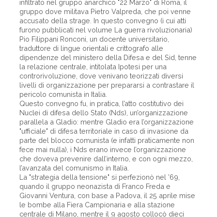
infiltrato nel gruppo anarchico "22 Marzo" di Roma, il
gruppo dove militava Pietro Valpreda, che poi venne
accusato della strage. In questo convegno (i cui atti
furono pubblicati nel volume La guerra rivoluzionaria)
Pio Filippani Ronconi, un docente universitario,
traduttore di lingue orientali e crittografo alle
dipendenze del ministero della Difesa e del Sid, tenne
la relazione centrale, intitolata Ipotesi per una
controrivoluzione, dove venivano teorizzati diversi
livelli di organizzazione per prepararsi a contrastare il
pericolo comunista in Italia.
Questo convegno fu, in pratica, l’atto costitutivo dei
Nuclei di difesa dello Stato (Nds), un’organizzazione
parallela a Gladio: mentre Gladio era l’organizzazione
"ufficiale" di difesa territoriale in caso di invasione da
parte del blocco comunista (e infatti praticamente non
fece mai nulla), i Nds erano invece l’organizzazione
che doveva prevenire dall’interno, e con ogni mezzo,
l’avanzata del comunismo in Italia.
La "strategia della tensione" si perfezionò nel ’69,
quando il gruppo neonazista di Franco Freda e
Giovanni Ventura, con base a Padova, il 25 aprile mise
le bombe alla Fiera Campionaria e alla stazione
centrale di Milano, mentre il 9 agosto collocò dieci