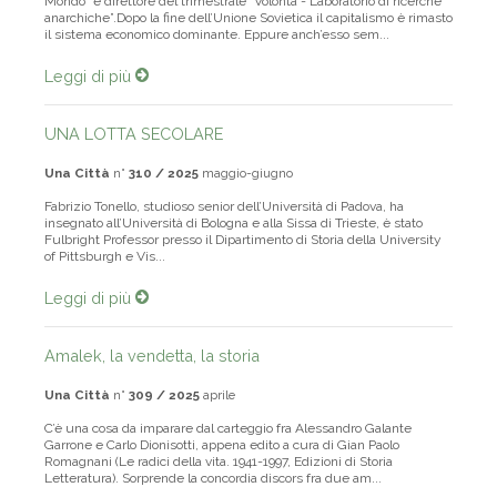
Mondo” e direttore del trimestrale “Volontà - Laboratorio di ricerche
anarchiche”.Dopo la fine dell’Unione Sovietica il capitalismo è rimasto
il sistema economico dominante. Eppure anch’esso sem...
Leggi di più
UNA LOTTA SECOLARE
Una Città
n°
310 / 2025
maggio-giugno
Fabrizio Tonello, studioso senior dell’Università di Padova, ha
insegnato all’Università di Bologna e alla Sissa di Trieste, è stato
Fulbright Professor presso il Dipartimento di Storia della University
of Pittsburgh e Vis...
Leggi di più
Amalek, la vendetta, la storia
Una Città
n°
309 / 2025
aprile
C’è una cosa da imparare dal carteggio fra Alessandro Galante
Garrone e Carlo Dionisotti, appena edito a cura di Gian Paolo
Romagnani (Le radici della vita. 1941-1997, Edizioni di Storia
Letteratura). Sorprende la concordia discors fra due am...