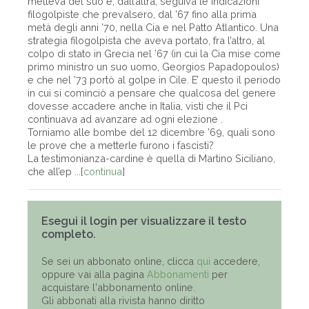
metteva del suo e, dall’altra, seguiva le indicazioni
filogolpiste che prevalsero, dal ’67 fino alla prima
metà degli anni ’70, nella Cia e nel Patto Atlantico. Una
strategia filogolpista che aveva portato, fra l’altro, al
colpo di stato in Grecia nel ’67 (in cui la Cia mise come
primo ministro un suo uomo, Georgios Papadopoulos)
e che nel ’73 portò al golpe in Cile. E’ questo il periodo
in cui si cominciò a pensare che qualcosa del genere
dovesse accadere anche in Italia, visti che il Pci
continuava ad avanzare ad ogni elezione .
Torniamo alle bombe del 12 dicembre ’69, quali sono
le prove che a metterle furono i fascisti?
La testimonianza-cardine è quella di Martino Siciliano,
che all’ep ...[
continua
]
Esegui il login per visualizzare il testo
completo.
Se sei un abbonato online, clicca
qui
accedere,
oppure vai alla pagina
Abbonamenti
per
acquistare l'abbonamento online.
Gli abbonati alla rivista hanno diritto