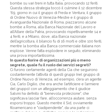
bombe su vari treni in tutta Italia, provocando 12 feriti.
Questa stessa strategia toccò il culmine il 12 dicembre
’69, giorno in cui il gruppo di Freda e Ventura, il gruppo
di Ordine Nuovo di Venezia-Mestre e il gruppo di
Avanguardia Nazionale di Roma, piazzarono alcune
bombe a Roma, alla Banca Nazionale del Lavoro e
all’Altare della Patria, provocando rispettivamente 14 e
4 feriti, e a Milano, dove, alla Banca nazionale
dell’agricoltura, il bilancio fu di 16 morti e oltre 100 feriti,
mentre la bomba alla Banca commerciale italiana non
esplose. Venne fatta esplodere in seguito, eliminando
una prova importantissima.
In questo fiorire di organizzazioni più o meno
segrete, quale fu il ruolo dei servizi segreti?
Ci furono certamente agenti della Cia che seguirono
costantemente l’attività di questi gruppi (nel gruppo di
Ordine Nuovo di Venezia, ad esempio, c’era un agente
Cia, Carlo Digilio, che era anche l’artificiere e l’armiere
del gruppo) con un atteggiamento che il giudice
Salvini ha definito di "benevola protezione", che
significava lasciar fare, all’occorrenza aiutare, senza
esporsi troppo. Questo mentre il Sid, ovviamente
filoamericano e "ciadipendente", da una parte ci