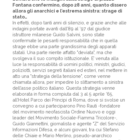
Fontana confermino, dopo 28 anni, quanto dissero
allora gli anarchici e l’estrema sinistra: strage di
stato…
In effetti, dopo tanti anni di silenzio, e grazie anche alle
indagini portate avanti dall’89 al ’97 dal giudice
istruttore milanese Guido Salvini, sono state
confermate le pesanti responsabilità che in quella
strage ebbe una parte grandissima degli apparati
statali. Una parte niente affatto "deviata", ma che
svolgeva il suo compito istituzionale. E’ venuta alla
luce la responsabilità di uomini politici, ministri, giudici,
poliziotti, servizi segreti italiani ed esteri, nel mettere in
atto una "strategia della tensione", come venne
chiamata allora, per impedire lo slittamento a sinistra
dell’asse politico italiano. Questa strategia venne
elaborata in forma compiuta dal 3 al 5 aprile ’65,
all’Hotel Parco dei Principi di Roma, dove si svolse un
convegno a cui parteciparono Pino Rauti -fondatore
del movimento neofascista Ordine Nuovo e oggi
leader del Movimento Sociale-Fiamma Tricolore-,
Guido Giannettini, giornalista e agente "Z" del Servizio
Informazioni Difesa, e alcuni giovani, tra cui Stefano
delle Chiaie e Mario Merlino, pseudo-anarchico