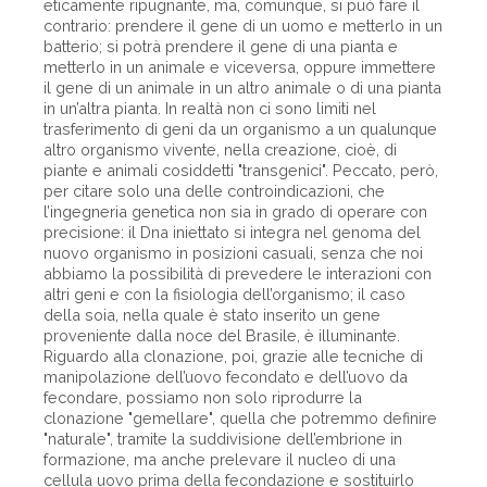
eticamente ripugnante, ma, comunque, si può fare il
contrario: prendere il gene di un uomo e metterlo in un
batterio; si potrà prendere il gene di una pianta e
metterlo in un animale e viceversa, oppure immettere
il gene di un animale in un altro animale o di una pianta
in un’altra pianta. In realtà non ci sono limiti nel
trasferimento di geni da un organismo a un qualunque
altro organismo vivente, nella creazione, cioè, di
piante e animali cosiddetti "transgenici". Peccato, però,
per citare solo una delle controindicazioni, che
l’ingegneria genetica non sia in grado di operare con
precisione: il Dna iniettato si integra nel genoma del
nuovo organismo in posizioni casuali, senza che noi
abbiamo la possibilità di prevedere le interazioni con
altri geni e con la fisiologia dell’organismo; il caso
della soia, nella quale è stato inserito un gene
proveniente dalla noce del Brasile, è illuminante.
Riguardo alla clonazione, poi, grazie alle tecniche di
manipolazione dell’uovo fecondato e dell’uovo da
fecondare, possiamo non solo riprodurre la
clonazione "gemellare", quella che potremmo definire
"naturale", tramite la suddivisione dell’embrione in
formazione, ma anche prelevare il nucleo di una
cellula uovo prima della fecondazione e sostituirlo