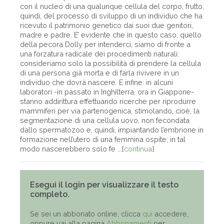
con il nucleo di una qualunque cellula del corpo, frutto,
quindi, del processo di sviluppo di un individuo che ha
ricevuto il patrimonio genetico dai suoi due genitori,
madre e padre. E’ evidente che in questo caso, quello
della pecora Dolly per intenderci, siamo di fronte a
una forzatura radicale dei procedimenti naturali:
consideriamo solo la possibilità di prendere la cellula
di una persona già morta e di farla rivivere in un
individuo che dovrà nascere. E infine: in alcuni
laboratori -in passato in Inghilterra, ora in Giappone-
stanno addirittura effettuando ricerche per riprodurre
mammiferi per via partenogenica, stimolando, cioè, la
segmentazione di una cellula uovo, non fecondata
dallo spermatozoo e, quindi, impiantando l’embrione in
formazione nell’utero di una femmina ospite; in tal
modo nascerebbero solo fe ...[
continua
]
Esegui il login per visualizzare il testo
completo.
Se sei un abbonato online, clicca
qui
accedere,
oppure vai alla pagina
Abbonamenti
per