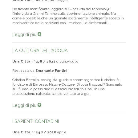
Una Città
n°
68 / 1998
Maggio
Ho trovato mortificante leggere su Una Città del febbraio 98
l’intervista a Gianni Tamino sulla sperimentazione animale. Ma
come è possibile che un giornale solitamente intelligente accetti in
modo acritico delle posizioni così irrazionali, disinformanti,...
Leggi di più
LA CULTURA DELL'ACQUA
Una Città
n°
276 / 2021
giugno-luglio
Realizzata da
Emanuele Fantini
Cristian Bertolin, ecologista, guida e accompagnatore turistico, è
fondatore di Barbasso Nature Culture. Di cosa ti occupi? Sono nato
sul fiume, e posso dire di esserci cresciuto. Così, in una
prosecuzione naturale, sono diventato una gu...
Leggi di più
I SAPIENTI CONTADINI
Una Città
n°
248 / 2018
aprile