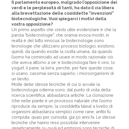
Il parlamento europeo, malgrado l’opposizione dei
verdi e le perplessità di tanti, ha dato il via libera
alla brevettazione delle cosiddette "invenzioni"
biotecnologiche. Vuoi spiegarci i motivi della
vostra opposizione?
Un primo aspetto che credo utile evidenziare è che la
parola "biotecnologie", che oramai evoca mostri, in
realtà è del tutto innocua: le biotecnologie sono
tecnologie che utilizzano processi biologici, esistono,
quindi, da quando esiste la civiltà umana, da quando
l’uomo ha cominciato ad usare in modo razionale ciò
che aveva attorno a sé; è biotecnologia fare il vino, lo
yogurt, il pane, la birra, perché, per fare queste cose,
si usano, casomai senza saperlo, i microorganismi di
un lievito.
Molte delle stesse tecniche di cui si avvale la
biotecnologia odierna sono, dal punto di vista della
ricerca scientifica, abbastanza antiche. La clonazione
(che nelle piante è un processo naturale che l’uomo
riproduce da sempre, la cosiddetta talea) a livello di
organismi abbastanza semplici come rane, anfibi fu
compiuta, quasi per curiosità, già 50 anni fa. Le stesse
tecniche che hanno reso possibile intervenire
geneticamente su ovuli ed embrioni sono tecniche di