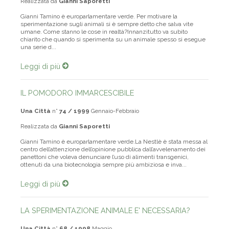
Realizzata da
Gianni Saporetti
Gianni Tamino è europarlamentare verde. Per motivare la
sperimentazione sugli animali si è sempre detto che salva vite
umane. Come stanno le cose in realtà?Innanzitutto va subito
chiarito che quando si sperimenta su un animale spesso si esegue
una serie d...
Leggi di più
IL POMODORO IMMARCESCIBILE
Una Città
n°
74 / 1999
Gennaio-Febbraio
Realizzata da
Gianni Saporetti
Gianni Tamino è europarlamentare verde.La Nestlè è stata messa al
centro dell’attenzione dell’opinione pubblica dall’avvelenamento dei
panettoni che voleva denunciare l’uso di alimenti transgenici,
ottenuti da una biotecnologia sempre più ambiziosa e inva...
Leggi di più
LA SPERIMENTAZIONE ANIMALE E' NECESSARIA?