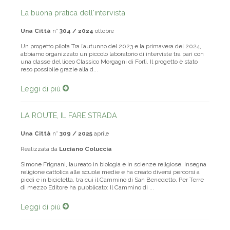
La buona pratica dell'intervista
Una Città
n°
304 / 2024
ottobre
Un progetto pilota Tra l’autunno del 2023 e la primavera del 2024,
abbiamo organizzato un piccolo laboratorio di interviste tra pari con
una classe del liceo Classico Morgagni di Forlì. Il progetto è stato
reso possibile grazie alla d...
Leggi di più
LA ROUTE, IL FARE STRADA
Una Città
n°
309 / 2025
aprile
Realizzata da
Luciano Coluccia
Simone Frignani, laureato in biologia e in scienze religiose, insegna
religione cattolica alle scuole medie e ha creato diversi percorsi a
piedi e in bicicletta, tra cui il Cammino di San Benedetto. Per Terre
di mezzo Editore ha pubblicato: Il Cammino di ...
Leggi di più