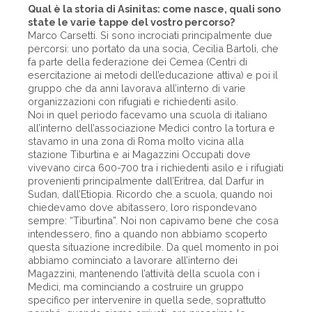
Qual è la storia di Asinitas: come nasce, quali sono
state le varie tappe del vostro percorso?
Marco Carsetti. Si sono incrociati principalmente due
percorsi: uno portato da una socia, Cecilia Bartoli, che
fa parte della federazione dei Cemea (Centri di
esercitazione ai metodi dell’educazione attiva) e poi il
gruppo che da anni lavorava all’interno di varie
organizzazioni con rifugiati e richiedenti asilo.
Noi in quel periodo facevamo una scuola di italiano
all’interno dell’associazione Medici contro la tortura e
stavamo in una zona di Roma molto vicina alla
stazione Tiburtina e ai Magazzini Occupati dove
vivevano circa 600-700 tra i richiedenti asilo e i rifugiati
provenienti principalmente dall’Eritrea, dal Darfur in
Sudan, dall’Etiopia. Ricordo che a scuola, quando noi
chiedevamo dove abitassero, loro rispondevano
sempre: “Tiburtina”. Noi non capivamo bene che cosa
intendessero, fino a quando non abbiamo scoperto
questa situazione incredibile. Da quel momento in poi
abbiamo cominciato a lavorare all’interno dei
Magazzini, mantenendo l’attività della scuola con i
Medici, ma cominciando a costruire un gruppo
specifico per intervenire in quella sede, soprattutto