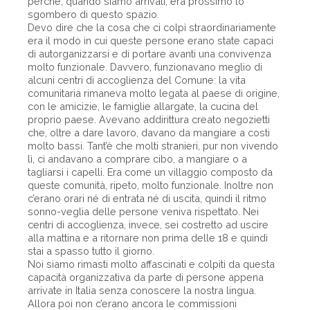
perché, quando siamo arrivati, era prossimo lo
sgombero di questo spazio.
Devo dire che la cosa che ci colpì straordinariamente
era il modo in cui queste persone erano state capaci
di autorganizzarsi e di portare avanti una convivenza
molto funzionale. Davvero, funzionavano meglio di
alcuni centri di accoglienza del Comune: la vita
comunitaria rimaneva molto legata al paese di origine,
con le amicizie, le famiglie allargate, la cucina del
proprio paese. Avevano addirittura creato negozietti
che, oltre a dare lavoro, davano da mangiare a costi
molto bassi. Tant’è che molti stranieri, pur non vivendo
lì, ci andavano a comprare cibo, a mangiare o a
tagliarsi i capelli. Era come un villaggio composto da
queste comunità, ripeto, molto funzionale. Inoltre non
c’erano orari né di entrata né di uscita, quindi il ritmo
sonno-veglia delle persone veniva rispettato. Nei
centri di accoglienza, invece, sei costretto ad uscire
alla mattina e a ritornare non prima delle 18 e quindi
stai a spasso tutto il giorno.
Noi siamo rimasti molto affascinati e colpiti da questa
capacità organizzativa da parte di persone appena
arrivate in Italia senza conoscere la nostra lingua.
Allora poi non c’erano ancora le commissioni