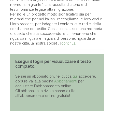
memoria migrante”: una raccolta di storie e di
testimonianze legate alla migrazione.
Per noi è un progetto molto significativo sia per i
migranti che per noi italiani: raccogliamo le loro voci e
i loro racconti, per indagare i contorni e le radici della
condizione dell’esilio. Così si costituisce una memoria
di quello che sta succedendo: è un fenomeno che
riguarda migliaia e migliaia di persone, riguarda le
nostre città, la nostra societ ...[
continua
]
Esegui il login per visualizzare il testo
completo.
Se sei un abbonato online, clicca
qui
accedere,
oppure vai alla pagina
Abbonamenti
per
acquistare l'abbonamento online.
Gli abbonati alla rivista hanno diritto
all'abbonamento online gratuito!