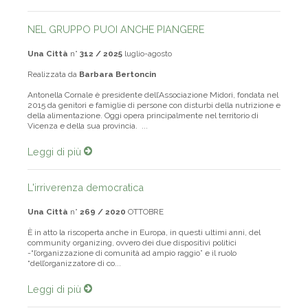
NEL GRUPPO PUOI ANCHE PIANGERE
Una Città
n°
312 / 2025
luglio-agosto
Realizzata da
Barbara Bertoncin
Antonella Cornale è presidente dell’Associazione Midori, fondata nel
2015 da genitori e famiglie di persone con disturbi della nutrizione e
della alimentazione. Oggi opera principalmente nel territorio di
Vicenza e della sua provincia. ...
Leggi di più
L'irriverenza democratica
Una Città
n°
269 / 2020
OTTOBRE
È in atto la riscoperta anche in Europa, in questi ultimi anni, del
community organizing, ovvero dei due dispositivi politici
-“l’organizzazione di comunità ad ampio raggio” e il ruolo
“dell’organizzatore di co...
Leggi di più