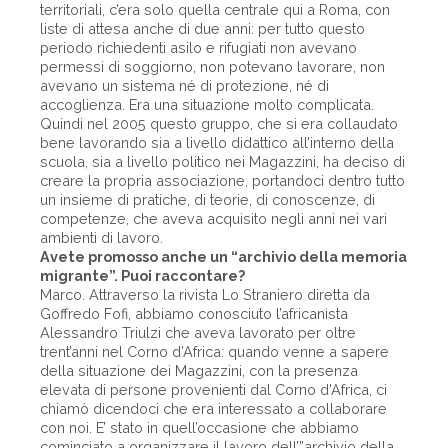
territoriali, c’era solo quella centrale qui a Roma, con
liste di attesa anche di due anni: per tutto questo
periodo richiedenti asilo e rifugiati non avevano
permessi di soggiorno, non potevano lavorare, non
avevano un sistema né di protezione, né di
accoglienza. Era una situazione molto complicata.
Quindi nel 2005 questo gruppo, che si era collaudato
bene lavorando sia a livello didattico all’interno della
scuola, sia a livello politico nei Magazzini, ha deciso di
creare la propria associazione, portandoci dentro tutto
un insieme di pratiche, di teorie, di conoscenze, di
competenze, che aveva acquisito negli anni nei vari
ambienti di lavoro.
Avete promosso anche un “archivio della memoria
migrante”. Puoi raccontare?
Marco. Attraverso la rivista Lo Straniero diretta da
Goffredo Fofi, abbiamo conosciuto l’africanista
Alessandro Triulzi che aveva lavorato per oltre
trent’anni nel Corno d’Africa: quando venne a sapere
della situazione dei Magazzini, con la presenza
elevata di persone provenienti dal Corno d’Africa, ci
chiamò dicendoci che era interessato a collaborare
con noi. E’ stato in quell’occasione che abbiamo
cominciato a organizzare il lavoro dell’”archivio della