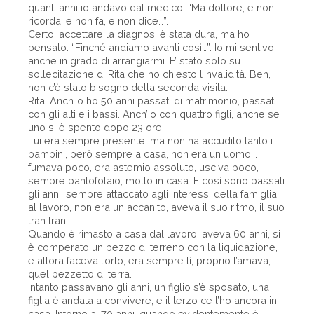
quanti anni io andavo dal medico: “Ma dottore, e non
ricorda, e non fa, e non dice…”.
Certo, accettare la diagnosi è stata dura, ma ho
pensato: “Finché andiamo avanti così…”. Io mi sentivo
anche in grado di arrangiarmi. E’ stato solo su
sollecitazione di Rita che ho chiesto l’invalidità. Beh,
non c’è stato bisogno della seconda visita.
Rita. Anch’io ho 50 anni passati di matrimonio, passati
con gli alti e i bassi. Anch’io con quattro figli, anche se
uno si è spento dopo 23 ore.
Lui era sempre presente, ma non ha accudito tanto i
bambini, però sempre a casa, non era un uomo...
fumava poco, era astemio assoluto, usciva poco,
sempre pantofolaio, molto in casa. E così sono passati
gli anni, sempre attaccato agli interessi della famiglia,
al lavoro, non era un accanito, aveva il suo ritmo, il suo
tran tran.
Quando è rimasto a casa dal lavoro, aveva 60 anni, si
è comperato un pezzo di terreno con la liquidazione,
e allora faceva l’orto, era sempre lì, proprio l’amava,
quel pezzetto di terra.
Intanto passavano gli anni, un figlio s’è sposato, una
figlia è andata a convivere, e il terzo ce l’ho ancora in
casa. Intorno ai 70 anni, quando evidentemente è