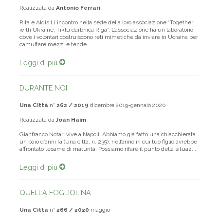
Realizzata da
Antonio Ferrari
Rita e Aldis Li incontro nella sede della loro associazione “Together
with Ukraine, Tiklu darbnica Riga”. L’associazione ha un laboratorio
dove i volontari costruiscono reti mimetiche da inviare in Ucraina per
camuffare mezzi e tende ...
Leggi di più
DURANTE NOI
Una Città
n°
262 / 2019
dicembre 2019-gennaio 2020
Realizzata da
Joan Haim
Gianfranco Notari vive a Napoli. Abbiamo già fatto una chiacchierata
un paio d’anni fa (Una città, n. 239), nell’anno in cui tuo figlio avrebbe
affrontato l’esame di maturità. Possiamo rifare il punto della situaz...
Leggi di più
QUELLA FOGLIOLINA
Una Città
n°
266 / 2020
maggio