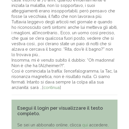
iniziata la malattia, non lo sopportavo, i suoi
atteggiamenti erano insopportabili, però pensavo che
fosse la vecchiaia, il fatto che non lavorava più.
Tuttavia leggevo degli articoli nel giornale e quando
ho riconosciuto certi sintomi: anche lui metteva gli abiti,
i maglioni, all’incontrario… Ecco, un uomo così preciso,
che guai se c’era qualcosa fuori posto, vedere che si
vestiva così… poi c’erano state un paio di notti che si
alzava e cercava il bagno: “Rita, dov’è il bagno?” non
lo trovava più...
Insomma, mi è venuto subito il dubbio: “Oh madonna!
Non è che ha l’Alzheimer?!”.
Così è cominciata la trafila: l’encefalogramma, la Tac, la
risonanza magnetica, non è risultato nulla. Ci siamo
fermati. Intanto si dava sempre la colpa alla sua
anzianità: sarà ...[
continua
]
Esegui il login per visualizzare il testo
completo.
Se sei un abbonato online, clicca
qui
accedere,