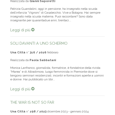
Realizzata da
Gianni Saporetti
Patrizia Guandalini, oggi in pensione, ha insegnato nella scuola
dell’infanzia “Vignoni” di Casalecchio. Vive a Bologna. Hai sempre
insegnato nella scuola materna. Puoi raccontare? Sono stata
insegnante per quarantadue anni, trentaci...
Leggi di più
SOLI DAVANTI A UNO SCHERMO
Una Città
n°
316 / 2026
febbraio
Realizzata da
Paola Sabbatani
Monica Lanfranco, giornalista, formatrice, è fondatrice della rivista
“Marea” e di Altradimora, luogo femminista in Piemonte dove si
tengono seminari residenziali, incontri e formazioni aperte a uomini
e donne. Hai pubblicato un libr...
Leggi di più
THE WAR IS NOT SO FAR
Una Città
n°
298 / 2023
dicembre 2023 - gennaio 2024