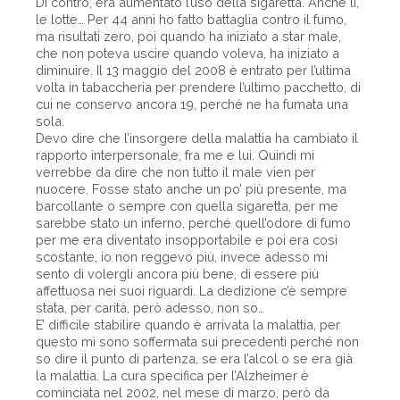
Di contro, era aumentato l’uso della sigaretta. Anche lì,
le lotte… Per 44 anni ho fatto battaglia contro il fumo,
ma risultati zero, poi quando ha iniziato a star male,
che non poteva uscire quando voleva, ha iniziato a
diminuire. Il 13 maggio del 2008 è entrato per l’ultima
volta in tabaccheria per prendere l’ultimo pacchetto, di
cui ne conservo ancora 19, perché ne ha fumata una
sola.
Devo dire che l’insorgere della malattia ha cambiato il
rapporto interpersonale, fra me e lui. Quindi mi
verrebbe da dire che non tutto il male vien per
nuocere. Fosse stato anche un po’ più presente, ma
barcollante o sempre con quella sigaretta, per me
sarebbe stato un inferno, perché quell’odore di fumo
per me era diventato insopportabile e poi era così
scostante, io non reggevo più, invece adesso mi
sento di volergli ancora più bene, di essere più
affettuosa nei suoi riguardi. La dedizione c’è sempre
stata, per carità, però adesso, non so…
E’ difficile stabilire quando è arrivata la malattia, per
questo mi sono soffermata sui precedenti perché non
so dire il punto di partenza, se era l’alcol o se era già
la malattia. La cura specifica per l’Alzheimer è
cominciata nel 2002, nel mese di marzo, però da