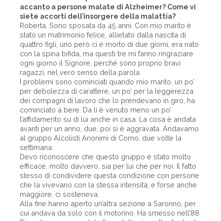
accanto a persone malate di Alzheimer? Come vi
siete accorti dell’insorgere della malattia?
Roberta. Sono sposata da 45 anni. Con mio marito è
stato un matrimonio felice, allietato dalla nascita di
quattro figli, uno però ci è morto di due giorni, era nato
con la spina bifida, ma questi tre mi fanno ringraziare
ogni giorno il Signore, perché sono proprio bravi
ragazzi, nel vero senso della parola.
I problemi sono cominciati quando mio marito, un po’
per debolezza di carattere, un po’ per la leggerezza
dei compagni di lavoro che lo prendevano in giro, ha
cominciato a bere. Da lì è venuto meno un po’
l’affidamento su di lui anche in casa. La cosa è andata
avanti per un anno, due, poi si è aggravata. Andavamo
al gruppo Alcolisti Anonimi di Como, due volte la
settimana.
Devo riconoscere che questo gruppo è stato molto
efficace, molto davvero, sia per lui che per noi. Il fatto
stesso di condividere questa condizione con persone
che la vivevano con la stessa intensità, e forse anche
maggiore, ci sosteneva.
Alla fine hanno aperto un’altra sezione a Saronno, per
cui andava da solo con il motorino. Ha smesso nell’88.