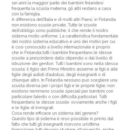
sei anni la maggior parte dei bambini finlandesi
frequenta la scuola materna, gli altri restano a casa
con la famiglia.
A differenza dell’Italia e di molti altri Paesi, in Finlandia
non esistono scuole private. Tutte le scuole
dell’obbligo sono pubbliche, il che rende il nostro
sistema molto uniforme. La caratteristica fondamentale
del nostro sistema educativo e uno dei motivi per cui
è così conosciuto a livello internazionale è proprio
che in Finlandia tutti i bambini frequentano le stesse
scuole a prescindere dallo stipendio o dal livello di
istruzione dei genitori. Tutti i bambini sono nella stessa
scuola: il figlio del Primo Ministro assieme ai figli e alle
figlie degli autisti d’autobus, degli insegnanti o di
chiunque altro. In Finlandia nessuno può scegliere una
scuola diversa per i propri figli e le proprie figlie, non
esistono nemmeno scuole speciali per bambini con
particolare talento o con difficoltà particolari. Tutti
frequentano le stesse scuole: ovviamente anche i figli
e le figlie di immigrati.
Cosa rende efficace un sistema del genere?
Questo tipo di sistema è reso possibile in primis dal
fatto che tutti gli insegnanti ricevono un’ottima
formazione: tutti devono studiare all’università, anche