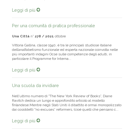
Quale è, secondo te, il l...
Leggi di più
Per una comunità di pratica professionale
Una Città
n°
278 / 2021
ottobre
Vittoria Gallina, classe 1940, è tra le principali studiose italiane
dell’analfabetismo funzionale ed esperta nazionale coinvolta nelle
più importanti indagini Ocse sulle competenze degli adulti, in
particolare il Programme for Interna...
Leggi di più
Una scuola da invidiare
Nell'ultimo numero di "The New York Review of Books”, Diane
Ravitch dedica un lungo e approfondito articolo al modello
finlandese.Mentre negli Stati Uniti il dibattito è ormai monopolizzato
dai cosiddetti "no excuses” reformers, (cioè quelli che pensano c...
Leggi di più