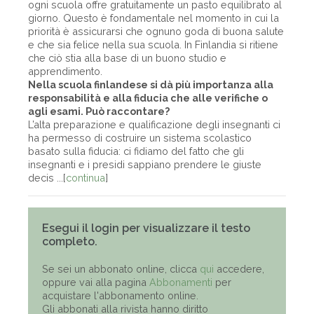
ogni scuola offre gratuitamente un pasto equilibrato al
giorno. Questo è fondamentale nel momento in cui la
priorità è assicurarsi che ognuno goda di buona salute
e che sia felice nella sua scuola. In Finlandia si ritiene
che ciò stia alla base di un buono studio e
apprendimento.
Nella scuola finlandese si dà più importanza alla
responsabilità e alla fiducia che alle verifiche o
agli esami. Può raccontare?
L’alta preparazione e qualificazione degli insegnanti ci
ha permesso di costruire un sistema scolastico
basato sulla fiducia: ci fidiamo del fatto che gli
insegnanti e i presidi sappiano prendere le giuste
decis ...[
continua
]
Esegui il login per visualizzare il testo
completo.
Se sei un abbonato online, clicca
qui
accedere,
oppure vai alla pagina
Abbonamenti
per
acquistare l'abbonamento online.
Gli abbonati alla rivista hanno diritto