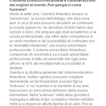
Il sistema scolastico finlandese è considerato uno
dei migliori al mondo. Può spiegarci come
funziona?
All’età di sette anni, i bambini finlandesi iniziano la
"peruskoulu”, la scuola dell’obbligo, che dura nove
anni. A circa 16 anni possono decidere se continuare
la scuola oppure no. Se decidono di farlo hanno due
opzioni: il liceo, che prepara agli studi accademici, e la
scuola professionale, che offre delle competenze in
un certo mestiere e dà la possibilità di continuare con
la "ammattikorkeakoulu”, una scuola universitaria
professionale. Il sistema universitario finlandese
comprende 16 università e 24 scuole universitarie
professionali: in tutto 40 università che ogni anno
offrono al 60% dei neodiplomati la possibilità di
studiare.
Questa è la struttura generale del sistema educativo
finlandese. Inoltre i genitori possono scegliere
liberamente se far frequentare ai propri figli la
"esikoulu”, in cui i bambini e le bambine di sei anni
trascorrono un anno prima dell’inizio della scuola
elementare. Nella "esikoulu” metà della giornata è
impiegata in attività di tipo scolastico mentre nell’altra
metà si svolgono le attività tipiche di un asilo. Fino ai