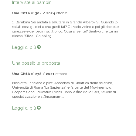
Interviste ai bambini
Una Città
n°
304 / 2024
ottobre
1. Bambina Sei andata a salutare in Grande Albero? Sì. Quando lo
saluti cosa gli dici e che gesti fai? Gli vado vicino e poi gli do delle
carezze e dei bacini sul tronco. Cosa si sente? Sentivo che lui mi
diceva “Silvia”. Chiss&ag...
Leggi di più
Una possibile proposta
Una Città
n°
278 / 2021
ottobre
Nicoletta Lanciano è prof. Associata di Didattica delle scienze,
Università di Roma “La Sapienza” e fa parte del Movimento di
Cooperazione Educativa (Mce). Dopo la fine delle Ssis, Scuole di
specializzazione all’insegnam...
Leggi di più