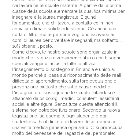
chi lavora nelle scuole materne. A partire dalla prima
classe della scuola elementare la qualifica minima per
insegnare è la laurea magistrale. È quindi
fondamentale che chi lavora a contatto coi minori
abbia un’ottima e solida educazione. C’è anche una
sorta di filtro: molte persone vogliono iscriversi ai
corsi di laurea per diventare insegnanti, ma soltanto il
10% ottiene il posto.
Come dicevo, le nostre scuole sono organizzate in
modo che i ragazzi diversamente abili o con bisogni
speciali vengano inclusi in tutte le attività.
L’insegnamento di sostegno in Finlandia è unico al
mondo perché si basa sul riconoscimento delle reali
difficoltà di apprendimento, sulla loro evoluzione e
prevenzione piuttosto che sulle cause mediche.
L’insegnante di sostegno nelle scuole finlandesi è
affiancato da psicologi, medici, consulenti, assistenti
sociali e altre figure. Senza tutte queste attenzioni il
sistema non potrebbe funzionare. Secondo la nuova
legislazione, ad esempio, ogni studente e ogni
studentessa ha il diritto e il dovere di sottoporsi ad
una visita medica generica ogni anno. Ci si preoccupa
molto del benessere dei ragazzi e del personale: