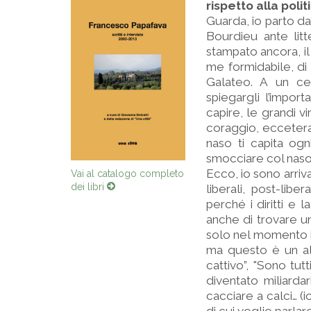
rispetto alla polit
Guarda, io parto da
Bourdieu ante lit
stampato ancora, il
me formidabile, di
Galateo. A un ce
spiegargli l’impor
capire, le grandi v
coraggio, eccetera. 
naso ti capita ogn
smocciare col naso
Ecco, io sono arriv
Vai al catalogo completo
dei libri
liberali, post-lib
perché i diritti e 
anche di trovare un 
solo nel momento in
ma questo è un alt
cattivo”, "Sono tutt
diventato miliarda
cacciare a calci… 