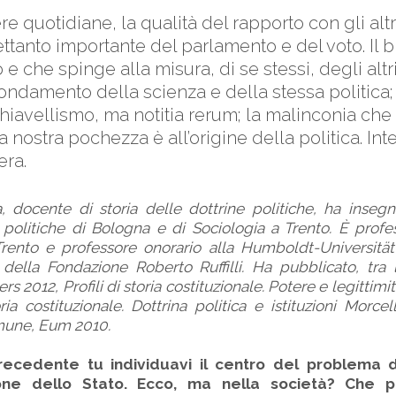
 quotidiane, la qualità del rapporto con gli altri
rettanto importante del parlamento e del voto. Il
o e che spinge alla misura, di se stessi, degli altr
ondamento della scienza e della stessa politica; 
iavellismo, ma notitia rerum; la malinconia che 
a nostra pochezza è all’origine della politica. Inte
era.
, docente di storia delle dottrine politiche, ha inseg
 politiche di Bologna e di Sociologia a Trento. È prof
 Trento e professore onorario alla Humboldt-Universität
della Fondazione Roberto Ruffilli. Ha pubblicato, tra l’
 2012, Profili di storia costituzionale. Potere e legittimi
oria costituzionale. Dottrina politica e istituzioni Morce
mune, Eum 2010.
precedente tu individuavi il centro del problema d
zione dello Stato. Ecco, ma nella società? Che 