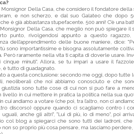
ica?
 Monsignor Della Casa, che considero il fondatore della 
teram, e non scherzo, e dal suo Galateo che dopo 5
 che è già abbastanza stupefacente. 500 anni! C’è una ba
 Monsignor Della Casa, che meglio non può spiegare il 
rto punto, rivolgendosi appunto a questo ragazzo, 
tanza dell’apprendimento delle buone maniere, dice: "P
irtù sono importantissime e bisogna assolutamente coltivarl
Però raramente nella vita ti capita di doverle usare. Invec
i cinque minuti”. Allora, se tu impari a usare il fazzol
, è tutto di guadagnato.
ato a questa conclusione: secondo me oggi, dopo tutte le
erali, neoliberali che noi abbiamo conosciuto e che so
la giustizia sono tutte cose di cui non si può fare a men
livello in cui mettere in pratica la politica nella sua quo
 cui andiamo a votare (che poi, tra l’altro, non ci andiam
ro discorso) oppure quando ci scagliamo contro i corro
i uguali, anche gli altri”, "Lui di più, io di meno”, poi arri
rio col blog a spiegarci che sono tutti dei ladroni, che
(io non so proprio più cosa pensare, ma lasciamo perdere