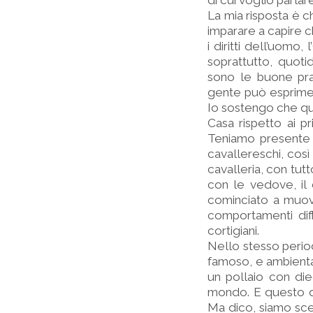
di cui voglio parlare
La mia risposta è ch
imparare a capire ch
i diritti dell’uomo,
soprattutto, quot
sono le buone prati
gente può esprimer
Io sostengo che que
Casa rispetto ai p
Teniamo presente c
cavallereschi, così
cavalleria, con tutt
con le vedove, il 
cominciato a muover
comportamenti dif
cortigiani.
Nello stesso perio
famoso, e ambienta 
un pollaio con die
mondo. E questo qu
Ma dico, siamo sce