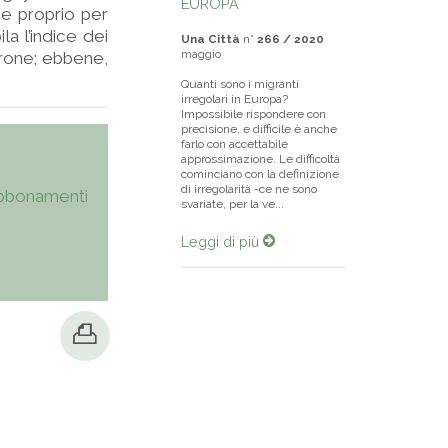
EUROPA
e proprio per
la l’indice dei
Una Città
n°
266 / 2020
maggio
ierone; ebbene,
Quanti sono i migranti
irregolari in Europa?
Impossibile rispondere con
precisione, e difficile è anche
farlo con accettabile
approssimazione. Le difficoltà
cominciano con la definizione
di irregolarità -ce ne sono
bbonamenti
svariate, per la ve...
Leggi di più