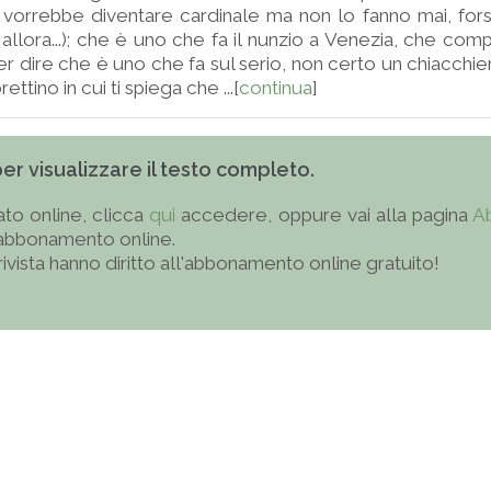
vorrebbe diventare cardinale ma non lo fanno mai, fors
llora...); che è uno che fa il nunzio a Venezia, che compi
o per dire che è uno che fa sul serio, non certo un chiacch
ettino in cui ti spiega che ...[
continua
]
 per visualizzare il testo completo.
to online, clicca
qui
accedere, oppure vai alla pagina
A
'abbonamento online.
 rivista hanno diritto all'abbonamento online gratuito!