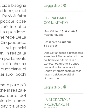
o, cioè bisogna
Leggi di più
di idee, quindi
u. Però è fatta
LIBERALISMO
 piccole cose
COMUNITARIO
ioè, in cui la
lla questione.
Una Città
n°
310 / 2025
maggio-giugno
che fece Della
 Cinquecento.
Realizzata da
Gianni
Saporetti
, sui principi
n. In realtà la
Dino Cofrancesco è professore
emerito di Storia delle dottrine
 comportamenti,
politiche dell’Università di
ocietà che ha
Genova. Ha diretto il Centro
per la filosofia italiana e il
 quotidiane di
Centro internazionale di studi
ei suoi pochi
italiani dell’Università di
Genova. Tra...
che è pure più
Leggi di più
he in realtà è
osa corte del
LA MIGRAZIONE
ale dell’uomo.
IRREGOLARE IN
y, tra l’altro