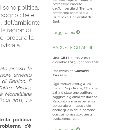
professore emerito
 sono politica,
dell’Università di Trento e
professore onorario alla
 bisogno che è
Humboldt-Universität di
i, dell’ambiente;
Berl...
la ragion di
Leggi di più
ci procura la
rvista a
BADUEL E GLI ALTRI
Una Città
n°
315 / 2025
dicembre 2025 - gennaio 2026
nato presso la
Realizzata da
Giovanni
essore emerito
Tassani
 di Berlino. È
Ugo Baduel (Perugia, 26
altro, Misura,
marzo 1934 - Roma, 22 aprile
1989) è stato uno scrittore,
tà, Morcelliana
saggista e giornalista italiano.
lliana 2011, La
Racconto la mia esperienza
personale e in base a ciò
anche quella delle persone
con cui ho vissuto questa
ella politica
evoluzione. Nel 1...
problema c’è
Leggi di più