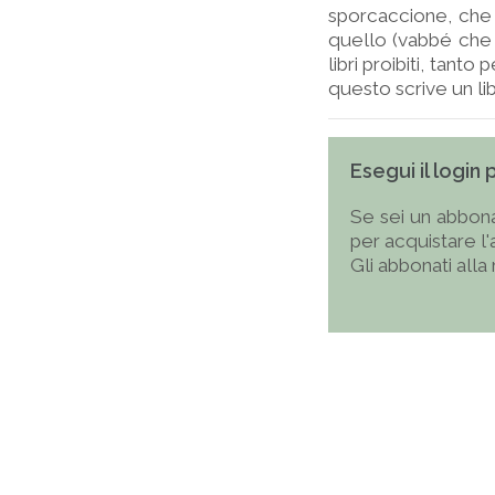
sporcaccione, che 
quello (vabbé che a
libri proibiti, tant
questo scrive un libr
Esegui il login
Se sei un abbona
per acquistare l
Gli abbonati alla