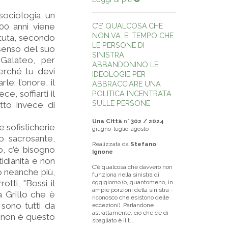
sociologia, un
00 anni viene
C’E’ QUALCOSA CHE
NON VA. E' TEMPO CHE
ttuta, secondo
LE PERSONE DI
senso del suo
SINISTRA
Galateo, per
ABBANDONINO LE
erché tu devi
IDEOLOGIE PER
e: l’ono­re, il
ABBRACCIARE UNA
e, soffiarti il
POLITICA INCENTRATA
SULLE PERSONE
etto invece di
Una Città
n°
302 / 2024
 sofisticherie
giugno-luglio-agosto
no sacrosante,
Realizzata da
Stefano
o, c’è bisogno
Ignone
tidianità e non
C’è qualcosa che davvero non
o neanche più,
funziona nella sinistra di
tti, "Bossi il
oggigiorno (o, quantomeno, in
ampie porzioni della sinistra -
va Grillo che è
riconosco che esistono delle
 sono tutti da
eccezioni). Parlandone
astrattamente, ciò che c’è di
, non è questo
sbagliato è il t...