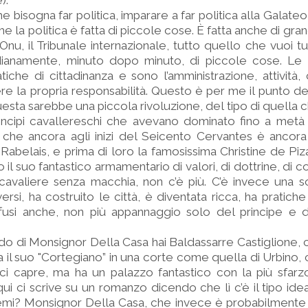
).
e bisogna far politica, imparare a far politica alla Galate
e la politica è fatta di piccole cose. È fatta anche di gran
 l’Onu, il Tribunale internazionale, tutto quello che vuoi t
idianamente, minuto dopo minuto, di piccole cose. Le
che di cittadinanza e sono l’amministrazione, attività, c
e la propria responsabilità. Questo è per me il punto de
sta sarebbe una piccola rivoluzione, del tipo di quella 
rincipi cavallereschi che avevano dominato fino a metà
he ancora agli inizi del Seicento Cervantes è ancora lì
 Rabelais, e prima di loro la famosissima Christine de Piza
o il suo fantastico armamentario di valori, di dottrine, di
cavaliere senza macchia, non c’è più. C’è invece una s
si, ha costruito le città, è diventata ricca, ha pratiche
fusi anche, non più appannaggio solo del principe e d
do di Monsignor Della Casa hai Baldassarre Castiglione, 
il suo "Cortegiano” in una corte come quella di Urbino, c
ci capre, ma ha un palazzo fantastico con la più sfarz
i ci scrive su un romanzo dicendo che lì c’è il tipo ide
mi? Monsignor Della Casa, che invece è probabilmente ga