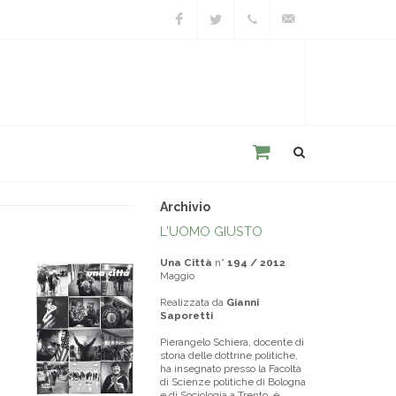
Facebook
Twitter
+39
unacitta@unacitta.o
0543
21422
Archivio
L'UOMO GIUSTO
Una Città
n°
194 / 2012
Maggio
Realizzata da
Gianni
Saporetti
Pierangelo Schiera, docente di
storia delle dottrine politiche,
ha insegnato presso la Facoltà
di Scienze politiche di Bologna
e di Sociologia a Trento. è