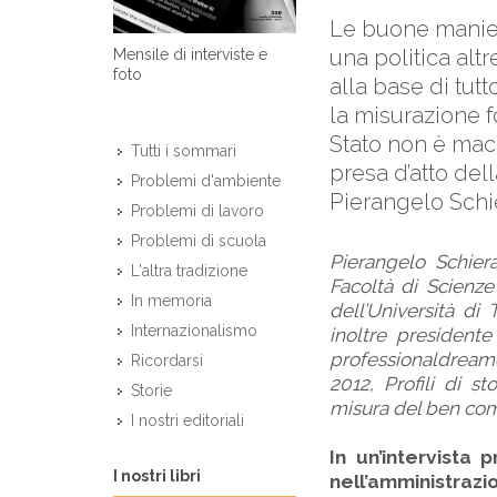
Le buone maniere
una politica alt
Mensile di interviste e
foto
alla base di tutt
la misurazione f
Stato non è mach
Tutti i sommari
presa d’atto dell
Problemi d'ambiente
Pierangelo Schi
Problemi di lavoro
Problemi di scuola
Pierangelo Schiera
L'altra tradizione
Facoltà di Scienze
In memoria
dell’Università di
Internazionalismo
inoltre presidente 
professionaldreamers
Ricordarsi
2012, Profili di st
Storie
misura del ben co
I nostri editoriali
In un’intervista 
I nostri libri
nell’amministra