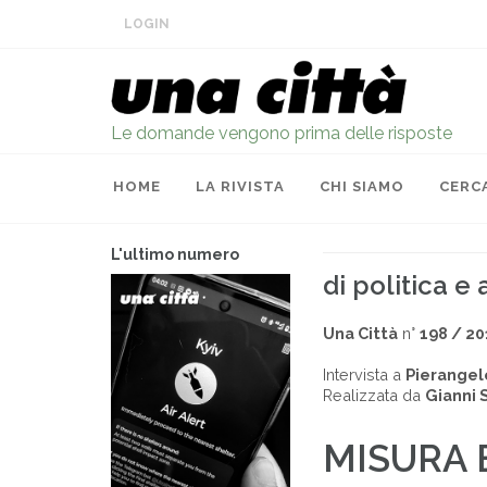
LOGIN
Le domande vengono prima delle risposte
HOME
LA RIVISTA
CHI SIAMO
CERC
L'ultimo numero
di politica e 
Una Città
n°
198 / 20
Intervista a
Pierangel
Realizzata da
Gianni 
MISURA 