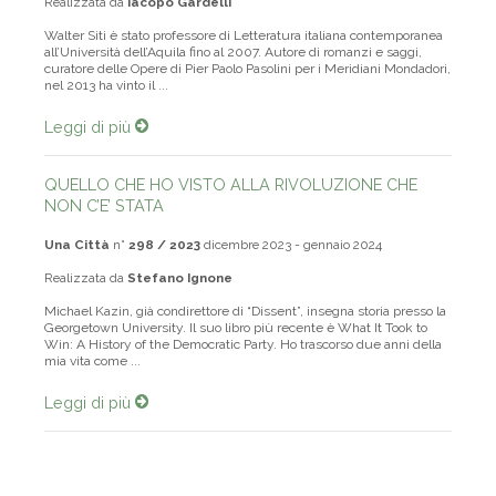
Realizzata da
Iacopo Gardelli
Walter Siti è stato professore di Letteratura italiana contemporanea
all’Università dell’Aquila fino al 2007. Autore di romanzi e saggi,
curatore delle Opere di Pier Paolo Pasolini per i Meridiani Mondadori,
nel 2013 ha vinto il ...
Leggi di più
QUELLO CHE HO VISTO ALLA RIVOLUZIONE CHE
NON C’E’ STATA
Una Città
n°
298 / 2023
dicembre 2023 - gennaio 2024
Realizzata da
Stefano Ignone
Michael Kazin, già condirettore di “Dissent”, insegna storia presso la
Georgetown University. Il suo libro più recente è What It Took to
Win: A History of the Democratic Party. Ho trascorso due anni della
mia vita come ...
Leggi di più