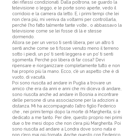
dei riflessi condizionati. Dalla poltrona, se guardo la
televisione o leggo, e le porte sono aperte, vedo il
corridoio e la camera da letto. E, i primi tempi che lei
non c’era più, mi veniva da voltarmi per controllarla,
perché l’ho fatto talmente tante volte… o abbassavo la
televisione come se lei fosse di là e stesse
dormendo.
Allora se per un verso ti senti libera, per un altro ti
senti anche come se ti fosse venuto meno il terreno
sotto i piedi, un po’ ti senti leggera e un po’ ti senti
sgomenta. Perché poi libera di far cosa? Devi
ripensare e riorganizzare completamente tutto e non
hai proprio più la mano. Ecco, c’è un aspetto che è di
vuoto, di vacuità.
Poi sono riuscita ad andare in Puglia a trovare un
amico che era da anni e anni che mi diceva di andare,
sono riuscita anche ad andare in Bosnia a incontrare
delle persone di una associazione per la adozioni a
distanza. Mi ha accompagnato l’altro figlio Federico
che , nei primi tempi dopo la morte di Margherita, si è
dedicato a me tanto. Per dire, questo proprio nei primi
due o tre mesi dopo che non c’era più Margherita. Poi
sono riuscita ad andare a Londra dove sono nata e
non c’ero mai più tornata. Anche questo con Federico,