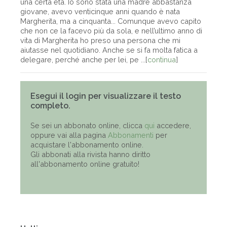
una certa età. Io sono stata una madre abbastanza
giovane, avevo venticinque anni quando è nata
Margherita, ma a cinquanta... Comunque avevo capito
che non ce la facevo più da sola, e nell’ultimo anno di
vita di Margherita ho preso una persona che mi
aiutasse nel quotidiano. Anche se si fa molta fatica a
delegare, perché anche per lei, pe ...[
continua
]
Esegui il login per visualizzare il testo
completo.
Se sei un abbonato online, clicca
qui
accedere,
oppure vai alla pagina
Abbonamenti
per
acquistare l'abbonamento online.
Gli abbonati alla rivista hanno diritto
all'abbonamento online gratuito!