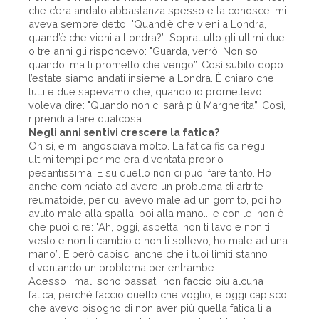
che c’era andato abbastanza spesso e la conosce, mi
aveva sempre detto: "Quand’è che vieni a Londra,
quand’è che vieni a Londra?”. Soprattutto gli ultimi due
o tre anni gli rispondevo: "Guarda, verrò. Non so
quando, ma ti prometto che vengo”. Così subito dopo
l’estate siamo andati insieme a Londra. È chiaro che
tutti e due sapevamo che, quando io promettevo,
voleva dire: "Quando non ci sarà più Margherita”. Così,
riprendi a fare qualcosa...
Negli anni sentivi crescere la fatica?
Oh sì, e mi angosciava molto. La fatica fisica negli
ultimi tempi per me era diventata proprio
pesantissima. E su quello non ci puoi fare tanto. Ho
anche cominciato ad avere un problema di artrite
reumatoide, per cui avevo male ad un gomito, poi ho
avuto male alla spalla, poi alla mano... e con lei non è
che puoi dire: "Ah, oggi, aspetta, non ti lavo e non ti
vesto e non ti cambio e non ti sollevo, ho male ad una
mano”. E però capisci anche che i tuoi limiti stanno
diventando un problema per entrambe.
Adesso i mali sono passati, non faccio più alcuna
fatica, perché faccio quello che voglio, e oggi capisco
che avevo bisogno di non aver più quella fatica lì a