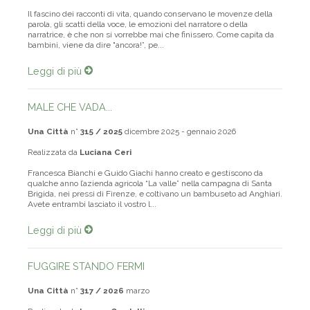
Una Città
n°
251 / 2018
agosto-settembre
Il fascino dei racconti di vita, quando conservano le movenze della
parola, gli scatti della voce, le emozioni del narratore o della
narratrice, è che non si vorrebbe mai che finissero. Come capita da
bambini, viene da dire "ancora!”, pe...
Leggi di più
MALE CHE VADA...
Una Città
n°
315 / 2025
dicembre 2025 - gennaio 2026
Realizzata da
Luciana Ceri
Francesca Bianchi e Guido Giachi hanno creato e gestiscono da
qualche anno l’azienda agricola “La valle” nella campagna di Santa
Brigida, nei pressi di Firenze, e coltivano un bambuseto ad Anghiari.
Avete entrambi lasciato il vostro l...
Leggi di più
FUGGIRE STANDO FERMI
Una Città
n°
317 / 2026
marzo