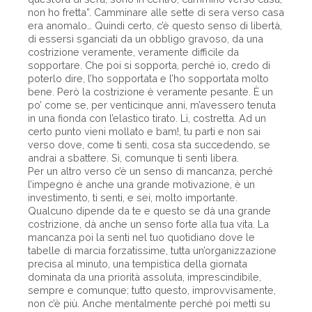
non ho fretta”. Camminare alle sette di sera verso casa
era anomalo… Quindi certo, c’è questo senso di libertà,
di essersi sganciati da un obbligo gravoso, da una
costrizione veramente, veramente difficile da
sopportare. Che poi si sopporta, perché io, credo di
poterlo dire, l’ho sopportata e l’ho sopportata molto
bene. Però la costrizione è veramente pesante. È un
po’ come se, per venticinque anni, m’avessero tenuta
in una fionda con l’elastico tirato. Lì, costretta. Ad un
certo punto vieni mollato e bam!, tu parti e non sai
verso dove, come ti senti, cosa sta succedendo, se
andrai a sbattere. Sì, comunque ti senti libera.
Per un altro verso c’è un senso di mancanza, perché
l’impegno è anche una grande motivazione, è un
investimento, ti senti, e sei, molto importante.
Qualcuno dipende da te e questo se dà una grande
costrizione, dà anche un senso forte alla tua vita. La
mancanza poi la senti nel tuo quotidiano dove le
tabelle di marcia forzatissime, tutta un’organizzazione
precisa al minuto, una tempistica della giornata
dominata da una priorità assoluta, imprescindibile,
sempre e comunque; tutto questo, improvvisamente,
non c’è più. Anche mentalmente perché poi metti su