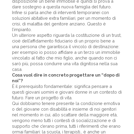
disposizione un bene immobile e quindi si prova a
dare sostegno a questa nuova famiglia del futuro.
Infine si parla anche di interventi temporanei con
soluzioni abitative extra familiari, per un momento di
crisi, di malattia del genitore anziano. Questo è
l’impianto.
Un ulteriore aspetto riguarda la costituzione di un trust,
cioè dell’affidamento fiduciario di un proprio bene a
una persona che garantisca il vincolo di destinazione:
per esempio io posso affidare a un terzo un immobile
vincolato al fatto che mio figlio, anche quando non ci
sarò più, possa condurre una vita dignitosa nella sua
casa.
Cosa vuol dire in concreto progettare un “dopo di
noi”?
È il prerequisito fondamentale: significa pensare a
questi giovani uomini e giovani donne in un contesto di
futuro. Fare un progetto di vita.
Qui dobbiamo tenere presente la condizione emotiva
o del giovane con disabilità e insieme di noi genitori
nel momento in cui, allo scattare della maggiore età,
vengono meno tutti i contesti di socializzazione e di
supporto che c’erano prima, tutti i riferimenti che erano
ormai familiari: la scuola, i terapisti… è anche un