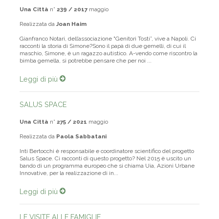
Una Città
n°
239 / 2017
maggio
Realizzata da
Joan Haim
Gianfranco Notari, dell’associazione "Genitori Tosti”, vive a Napoli. Ci
racconti la storia di Simone?Sono il papà di due gemelli, di cui il
maschio, Simone, è un ragazzo autistico. A-vendo come riscontro la
bimba gemella, si potrebbe pensare che per noi ...
Leggi di più
SALUS SPACE
Una Città
n°
275 / 2021
maggio
Realizzata da
Paola Sabbatani
Inti Bertocchi è responsabile e coordinatore scientifico del progetto
Salus Space. Ci racconti di questo progetto? Nel 2015 è uscito un
bando di un programma europeo che si chiama Uia, Azioni Urbane
Innovative, per la realizzazione di in...
Leggi di più
LE VISITE ALLE FAMIGLIE