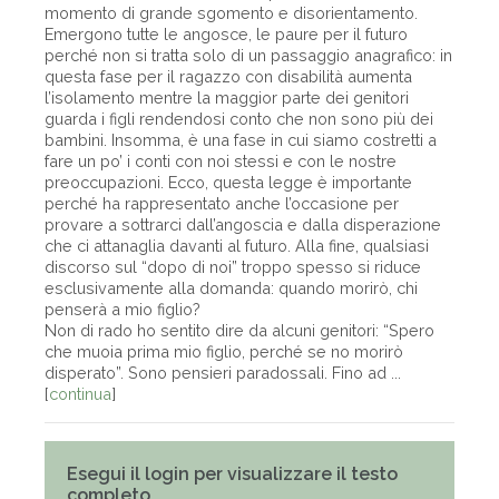
momento di grande sgomento e disorientamento.
Emergono tutte le angosce, le paure per il futuro
perché non si tratta solo di un passaggio anagrafico: in
questa fase per il ragazzo con disabilità aumenta
l’isolamento mentre la maggior parte dei genitori
guarda i figli rendendosi conto che non sono più dei
bambini. Insomma, è una fase in cui siamo costretti a
fare un po’ i conti con noi stessi e con le nostre
preoccupazioni. Ecco, questa legge è importante
perché ha rappresentato anche l’occasione per
provare a sottrarci dall’angoscia e dalla disperazione
che ci attanaglia davanti al futuro. Alla fine, qualsiasi
discorso sul “dopo di noi” troppo spesso si riduce
esclusivamente alla domanda: quando morirò, chi
penserà a mio figlio?
Non di rado ho sentito dire da alcuni genitori: “Spero
che muoia prima mio figlio, perché se no morirò
disperato”. Sono pensieri paradossali. Fino ad ...
[
continua
]
Esegui il login per visualizzare il testo
completo.