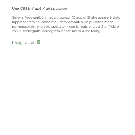
Una Città
n°
216 / 2014
ottobre
Serena PadovaniIl 23 maggio scorso, l’Otello di Shakespeare è stato
rappresentato nel carcere di Prato, davanti a un pubblico molto
numeroso (almeno 200 spettatori), con la regia di Livia Gionfrida e
con la scenografia, coreografia e costumi di Alice Mang...
Leggi di più