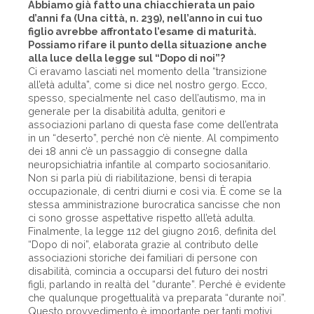
Abbiamo già fatto una chiacchierata un paio
d’anni fa (Una città, n. 239), nell’anno in cui tuo
figlio avrebbe affrontato l’esame di maturità.
Possiamo rifare il punto della situazione anche
alla luce della legge sul “Dopo di noi”?
Ci eravamo lasciati nel momento della “transizione
all’età adulta”, come si dice nel nostro gergo. Ecco,
spesso, specialmente nel caso dell’autismo, ma in
generale per la disabilità adulta, genitori e
associazioni parlano di questa fase come dell’entrata
in un “deserto”, perché non c’è niente. Al compimento
dei 18 anni c’è un passaggio di consegne dalla
neuropsichiatria infantile al comparto sociosanitario.
Non si parla più di riabilitazione, bensì di terapia
occupazionale, di centri diurni e così via. È come se la
stessa amministrazione burocratica sancisse che non
ci sono grosse aspettative rispetto all’età adulta.
Finalmente, la legge 112 del giugno 2016, definita del
“Dopo di noi”, elaborata grazie al contributo delle
associazioni storiche dei familiari di persone con
disabilità, comincia a occuparsi del futuro dei nostri
figli, parlando in realtà del “durante”. Perché è evidente
che qualunque progettualità va preparata “durante noi”.
Questo provvedimento è importante per tanti motivi.