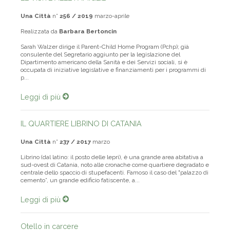
Una Città
n°
256 / 2019
marzo-aprile
Realizzata da
Barbara Bertoncin
Sarah Walzer dirige il Parent-Child Home Program (Pchp); già
consulente del Segretario aggiunto per la legislazione del
Dipartimento americano della Sanità e dei Servizi sociali, si è
occupata di iniziative legislative e finanziamenti per i programmi di
p...
Leggi di più
IL QUARTIERE LIBRINO DI CATANIA
Una Città
n°
237 / 2017
marzo
Librino (dal latino: il posto delle lepri), è una grande area abitativa a
sud-ovest di Catania, noto alle cronache come quartiere degradato e
centrale dello spaccio di stupefacenti. Famoso il caso del "palazzo di
cemento”, un grande edificio fatiscente, a...
Leggi di più
Otello in carcere