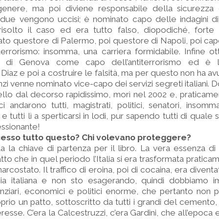
i genere, ma poi diviene responsabile della sicurezza
due vengono uccisi; è nominato capo delle indagini di 
risolto il caso ed era tutto falso, diopodiché, forte
to questore di Palermo, poi questore di Napoli, poi cap
iterrorismo: insomma, una carriera formidabile. Infine ot
 di Genova come capo dell’antiterrorismo ed è l
 Diaz e poi a costruire le falsità, ma per questo non ha
anzi venne nominato vice-capo dei servizi segreti italiani.
llo dal decorso rapidissimo, morì nel 2002 e, praticam
ci andarono tutti, magistrati, politici, senatori, insomma,
a, e tutti lì a sperticarsi in lodi, pur sapendo tutti di quale
ssionante!
esso tutto questo? Chi volevano proteggere?
a la chiave di partenza per il libro. La vera essenza d
to che in quel periodo l’Italia si era trasformata praticame
narcostato. Il traffico di eroina, poi di cocaina, era diventa
ia italiana e non sto esagerando, quindi dobbiamo 
nanziari, economici e politici enorme, che pertanto non
roprio un patto, sottoscritto da tutti i grandi del cemento
eresse. C’era la Calcestruzzi, c’era Gardini, che all’epoca er