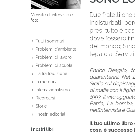
Due fratelli che
Mensile di interviste e
foto
indisturbati, pe
presi tutto è ce
dove fossero fin
Tutti i sommari
del mondo; Sindo
Problemi d'ambiente
legato ai Servizi,
Problemi di lavoro
Problemi di scuola
Enrico Deaglio, t
L'altra tradizione
quarant’anni. Nel
In memoria
Sicilia sul depista
di mafia con Il figl
Internazionalismo
1993, Il vile agguato
Ricordarsi
Patria, La bomba, C
Storie
nell’intervista è Qu
I nostri editoriali
Il tuo ultimo lib
I nostri libri
cosa è successo in