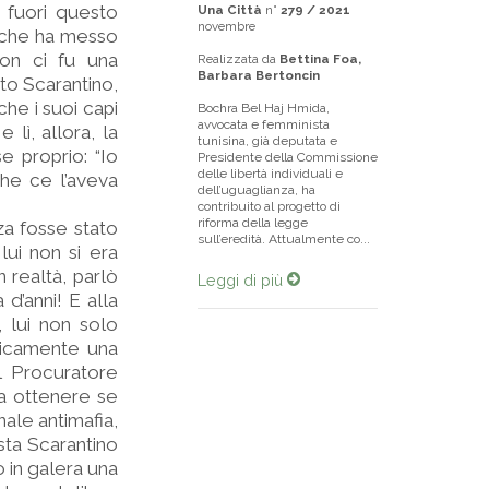
e fuori questo
Una Città
n°
279 / 2021
novembre
o che ha messo
non ci fu una
Realizzata da
Bettina Foa,
Barbara Bertoncin
ato Scarantino,
che i suoi capi
Bochra Bel Haj Hmida,
avvocata e femminista
 lì, allora, la
tunisina, già deputata e
e proprio: “Io
Presidente della Commissione
delle libertà individuali e
he ce l’aveva
dell’uguaglianza, ha
contribuito al progetto di
riforma della legge
za fosse stato
sull’eredità. Attualmente co...
lui non si era
 ­realtà, parlò
Leggi di più
d’anni! E alla
 lui non solo
ticamente una
il Procuratore
va ottenere se
ale antimafia,
sta Scarantino
o in galera una