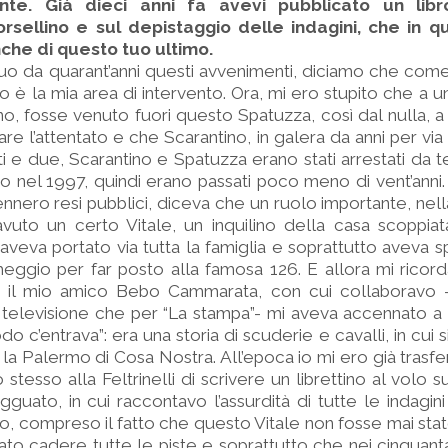
te. Già dieci anni fa avevi pubblicato un libr
Borsellino e sul depistaggio delle indagini, che in
nche di questo tuo ultimo.
 da quarant’anni questi avvenimenti, diciamo che come 
sto è la mia area di intervento. Ora, mi ero stupito che a 
o, fosse venuto fuori questo Spatuzza, così dal nulla, a
fare l’attentato e che Scarantino, in galera da anni per vi
tti e due, Scarantino e Spatuzza erano stati arrestati da 
o nel 1997, quindi erano passati poco meno di vent’anni.
ennero resi pubblici, diceva che un ruolo importante, nell
avuto un certo Vitale, un inquilino della casa scoppia
veva portato via tutta la famiglia e soprattutto aveva s
eggio per far posto alla famosa 126. E allora mi ricord
ge il mio amico Bebo Cammarata, con cui collaboravo 
a televisione che per “La stampa”- mi aveva accennato a
o c’entrava”: era una storia di scuderie e cavalli, in cui 
a Palermo di Cosa Nostra. All’epoca io mi ero già trasferi
o stesso alla Feltrinelli di scrivere un librettino al volo
 agguato, in cui raccontavo l’assurdità di tutte le indagi
o, compreso il fatto che questo Vitale non fosse mai stat
ato cadere tutte le piste e soprattutto che nei cinquant