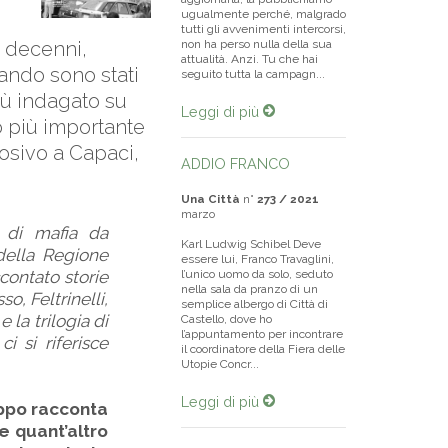
ugualmente perché, malgrado
tutti gli avvenimenti intercorsi,
r decenni,
non ha perso nulla della sua
attualità. Anzi. Tu che hai
ando sono stati
seguito tutta la campagn...
iù indagato su
Leggi di più
o più importante
losivo a Capaci,
ADDIO FRANCO
Una Città
n°
273 / 2021
marzo
a di mafia da
Karl Ludwig Schibel Deve
della Regione
essere lui, Franco Travaglini,
ccontato storie
l’unico uomo da solo, seduto
nella sala da pranzo di un
o, Feltrinelli,
semplice albergo di Città di
e la trilogia di
Castello, dove ho
l’appuntamento per incontrare
ci si riferisce
il coordinatore della Fiera delle
Utopie Concr...
Leggi di più
oppo racconta
 e quant’altro