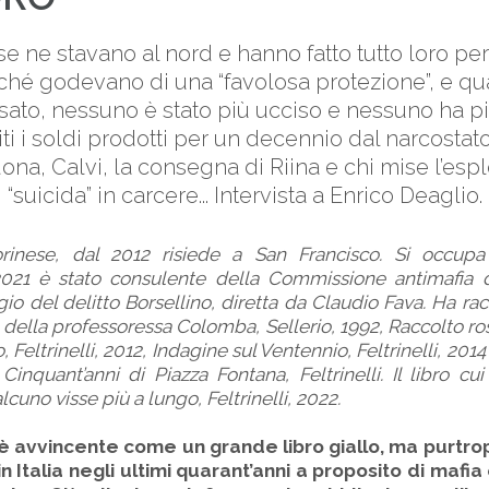
 se ne stavano al nord e hanno fatto tutto loro pe
rché godevano di una “favolosa protezione”, e qu
ssato, nessuno è stato più ucciso e nessuno ha p
iti i soldi prodotti per un decennio dal narcostat
na, Calvi, la consegna di Riina e chi mise l’esp
 “suicida” in carcere... Intervista a Enrico Deaglio.
orinese, dal 2012 risiede a San Francisco. Si occup
 2021 è stato consulente della Commissione antimafia 
ggio del delitto Borsellino, diretta da Claudio Fava. Ha ra
io della professoressa Colomba, Sellerio, 1992, Raccolto ross
, Feltrinelli, 2012, Indagine sul Ventennio, Feltrinelli, 2014 
inquant’anni di Piazza Fontana, Feltrinelli. Il libro cui 
alcuno visse più a lungo, Feltrinelli, 2022.
ro è avvincente come un grande libro giallo, ma purtr
 Italia negli ultimi quarant’anni a proposito di mafia