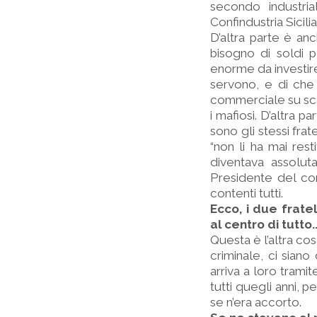
secondo industri
Confindustria Sicilia
D’altra parte è an
bisogno di soldi p
enorme da investire
servono, e di che 
commerciale su scal
i mafiosi. D’altra p
sono gli stessi frat
“non li ha mai rest
diventava assolut
Presidente del cons
contenti tutti.
Ecco, i due frate
al centro di tutto..
Questa è l’altra co
criminale, ci siano
arriva a loro tramit
tutti quegli anni, 
se n’era accorto.