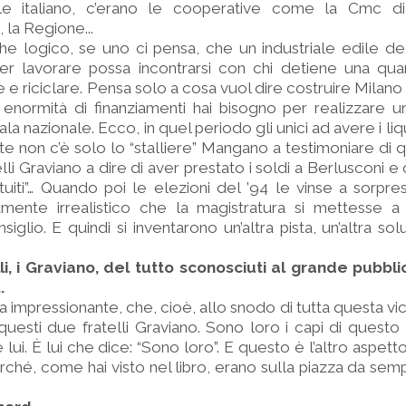
ale italiano, c’erano le cooperative come la Cmc d
, la Regione...
che logico, se uno ci pensa, che un industriale edile d
er lavorare possa incontrarsi con chi detiene una quant
 e riciclare. Pensa solo a cosa vuol dire costruire Milano 
enormità di finanziamenti hai bisogno per realizzare u
a nazionale. Ecco, in quel periodo gli unici ad avere i liq
arte non c’è solo lo “stalliere” Mangano a testimoniare di q
elli Graviano a dire di aver prestato i soldi a Berlusconi e ch
ituiti”… Quando poi le elezioni del ’94 le vinse a sorpre
amente irrealistico che la magistratura si mettesse a 
iglio. E quindi si inventarono un’altra pista, un’altra so
lli, i Graviano, del tutto sconosciuti al grande pubb
.
sa impressionante, che, cioè, allo snodo di tutta questa vi
 questi due fratelli Graviano. Sono loro i capi di questo
e lui. È lui che dice: “Sono loro”. E questo è l’altro aspetto
perché, come hai visto nel libro, erano sulla piazza da se