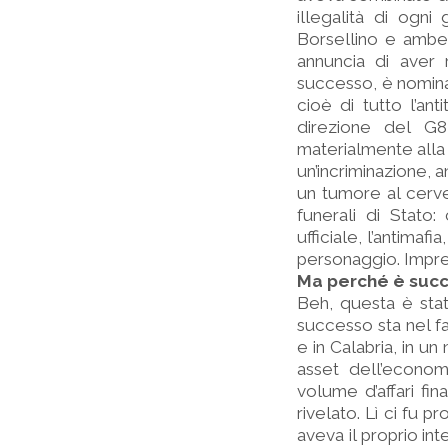
illegalità di ogn
Borsellino e ambe
annuncia di aver 
successo, è nomina
cioè di tutto l’ant
direzione del G8
materialmente alla
un’incriminazione, 
un tumore al cerve
funerali di Stato: 
ufficiale, l’antimafi
personaggio. Impre
Ma perché è succ
Beh, questa è stat
successo sta nel fat
e in Calabria, in un 
asset dell’econom
volume d’affari fi
rivelato. Lì ci fu p
aveva il proprio int