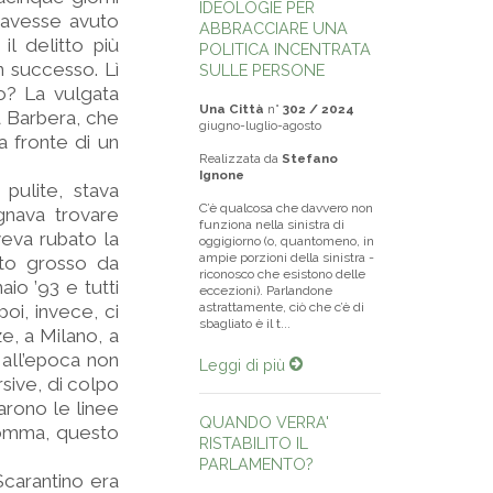
IDEOLOGIE PER
o avesse avuto
ABBRACCIARE UNA
l delitto più
POLITICA INCENTRATA
n successo. Lì
SULLE PERSONE
o? La vulgata
Una Città
n°
302 / 2024
a Barbera, che
giugno-luglio-agosto
 a fronte di un
Realizzata da
Stefano
Ignone
 pulite, stava
C’è qualcosa che davvero non
ognava trovare
funziona nella sinistra di
veva rubato la
oggigiorno (o, quantomeno, in
ampie porzioni della sinistra -
ato grosso da
riconosco che esistono delle
aio ’93 e tutti
eccezioni). Parlandone
astrattamente, ciò che c’è di
poi, invece, ci
sbagliato è il t...
e, a Milano, a
e all’epoca non
Leggi di più
sive, di colpo
tarono le linee
QUANDO VERRA'
nsomma, questo
RISTABILITO IL
PARLAMENTO?
Scarantino era