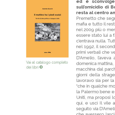
ed è sconvolgen
sull’omicidio di 
resta al centro a
Premetto che seguo
mafia e tutto il re
nel 2009 più o men
essere stato lui a 
c’entrava nulla. Tu
nel 1992, il second
primi verbali che v
D’Amelio, l’aveva 
domenica mattina, a
Vai al catalogo completo
dei libri
macchina dal parch
giorni della stra
lavoravo sia per l
“che in qualche mod
la Palermo bene e l
Uniti, ma proposi l
qui, e uscì Il vile
seguito via D’Ameli
che avessero lasci