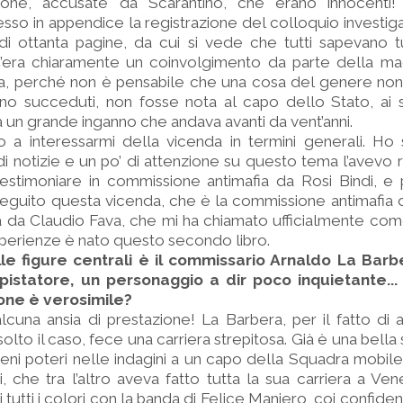
sone, accusate da Scarantino, che erano innocenti! 
sso in appendice la registrazione del colloquio investigat
 ottanta pagine, da cui si vede che tutti sapevano t
C’era chiaramente un coinvolgimento da parte della mag
ca, perché non è pensabile che una cosa del genere non
no succeduti, non fosse nota al capo dello Stato, ai s
 un grande inganno che andava avanti da vent’anni.
 a interessarmi della vicenda in termini generali. Ho s
 di notizie e un po’ di attenzione su questo tema l’avevo 
estimoniare in commissione antimafia da Rosi Bindi, e p
 seguito questa vicenda, che è la commissione antimafia
uta da Claudio Fava, che mi ha chiamato ufficialmente co
perienze è nato questo secondo libro.
lle figure centrali è il commissario Arnaldo La Barbe
istatore, un personaggio a dir poco inquietante...
one è verosimile?
lcuna ansia di prestazione! La Barbera, per il fatto di
isolto il caso, fece una carriera strepitosa. Già è una bell
pieni poteri nelle indagini a un capo della Squadra mobile
i, che tra l’altro aveva fatto tutta la sua carriera a Ve
tutti i colori con la banda di Felice Maniero, coi confide