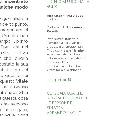
o incentrato
IL CIELO BLU SOPRA LA
RUHR
 qualche modo
Una Città
n°
304 / 2024
giornalista la
ottobre
un certo punto,
Realizzata da
Alessandro
 raccontare di
Cavalli
a d’Amelio, non
Peter Osten, fuggito in
tempo, il primo
giovane età dalla Ddr, ha
 Spatuzza, nei
studiato giurisprudenza a
Friburgo, Nizza e Mannheim
a strage di via
ed è diventato giudice al
ta che, quella
Tribunale Amministrativo di
Karlsruhe. Dopo la
postato la sua
riunificazione è tornato a
ai che in quei
vivere nella sua citt&agr...
-a quei tempi
Leggi di più
 questo Vitale
si incontravano
to negli Stati
C’E’ QUALCOSA CHE
 su questa cosa
NON VA. E' TEMPO CHE
LE PERSONE DI
ni che avevano
SINISTRA
o interrogato,
ABBANDONINO LE
acinque giorni