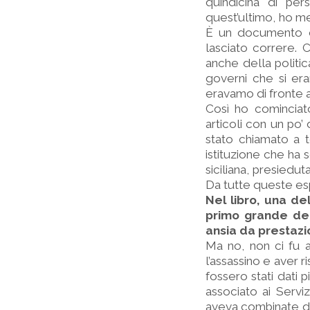
quindicina di per
quest’ultimo, ho me
È un documento di
lasciato correre. 
anche della politi
governi che si era
eravamo di fronte a
Così ho cominciato
articoli con un po’
stato chiamato a t
istituzione che ha
siciliana, presied
Da tutte queste es
Nel libro, una de
primo grande dep
ansia da prestazi
Ma no, non ci fu a
l’assassino e aver r
fossero stati dati 
associato ai Serviz
aveva combinate di 