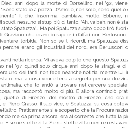
. Dieci anni dopo la morte di Borsellino, nel ’92, vien
 “Sono stato io a piazza D’Amelio, non solo, sono quell
inente”, il che, insomma, cambiava molto. Ebbene, 
i scudi, nessuno si stupì più di tanto. “Ah, va beh, non è st
è stato Spatuzza”... Ma poi Spatuzza subito dopo tirò fuori 
li Graviano che erano in rapporti d’affari con Berlusconi e
ventare torbida. Non so se ti ricordi, ma Spatuzza diss
erché erano gli industriali del nord, era Berlusconi c
vanti nella ricerca. Mi aveva colpito che questo Spatuz
o nel ’97, quindi solo cinque anni dopo le stragi, e di 
era uno dei tanti, non fece neanche notizia, mentre lui, in
estato, ma la cosa venne tenuta segreta per una dozzina 
antimafia, che lo andò a trovare nel carcere speciale,
 cosa, ma raccontò molto di più. E allora cominciò pra
na, quello di Firenze, del mostro di Firenze, che era 
a, e Piero Grasso, il suo vice, e Spatuzza, su cosa pote
ll’altro. Praticamente si è scoperto che la Procura nazion
ondo me da prima ancora, era al corrente che tutta la pi
e. E se ne stette zitta. Se ne stette zitta mentre restavan