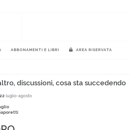
A
ABBONAMENTI E LIBRI
AREA RISERVATA
 altro, discussioni, cosa sta succedendo
022
luglio-agosto
aglio
Saporetti
ORO