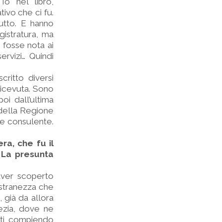
Io nel libro,
ivo che ci fu.
utto. E hanno
istratura, ma
 fosse nota ai
ervizi… Quindi
critto diversi
ricevuta. Sono
oi dall’ultima
 della Regione
me consulente.
ra, che fu il
 La presunta
 aver scoperto
a stranezza che
, già da allora
nezia, dove ne
nti, compiendo