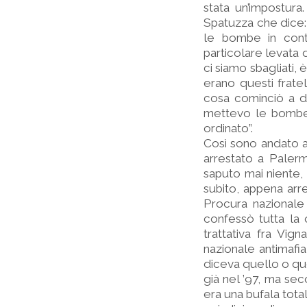
stata un’impostura
Spatuzza che dice:
le bombe in cont
particolare levata d
ci siamo sbagliati, 
erano questi fratel
cosa cominciò a di
mettevo le bombe p
ordinato”.
Così sono andato a
arrestato a Palerm
saputo mai niente, 
subito, appena arr
Procura nazionale 
confessò tutta la
trattativa fra Vig
nazionale antimafi
diceva quello o que
già nel ’97, ma sec
era una bufala total