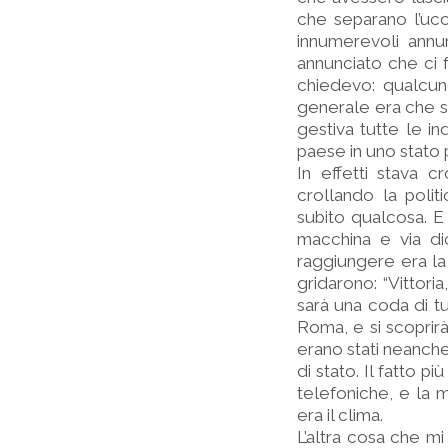
che separano l’ucc
innumerevoli annu
annunciato che ci 
chiedevo: qualcun
generale era che sì
gestiva tutte le in
paese in uno stat
In effetti stava c
crollando la polit
subito qualcosa. E 
macchina e via dic
raggiungere era la 
gridarono: “Vittoria
sarà una coda di t
Roma, e si scoprirà
erano stati neanche
di stato. Il fatto p
telefoniche, e la 
era il clima.
L’altra cosa che mi