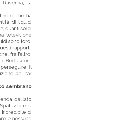
i Ravenna, la
el nord che ha
ità di liquidi
2, quanti soldi
na televisione
uidi sono loro,
uesti rapporti,
e, fra l’altro,
sa Berlusconi,
perseguire il
luzione per far
lico sembrano
cenda, dal lato
 Spatuzza e si
 incredibile di
mpre e nessuno