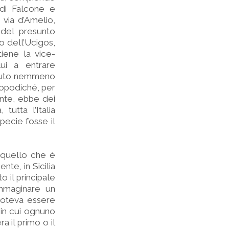
 di Falcone e
via d’Amelio,
 del presunto
o dell’Ucigos,
tiene la vice-
ui a entrare
 avuto nemmeno
 Dopodiché, per
ente, ebbe dei
 tutta l’Italia
 specie fosse il
i quello che è
nte, in Sicilia
to il principale
immaginare un
 poteva essere
, in cui ognuno
a il primo o il