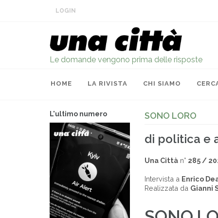
LOGIN
Le domande vengono prima delle risposte
HOME
LA RIVISTA
CHI SIAMO
CERC
L'ultimo numero
SONO LORO
di politica e
Una Città
n°
285 / 2
Intervista a
Enrico De
Realizzata da
Gianni 
SONO L