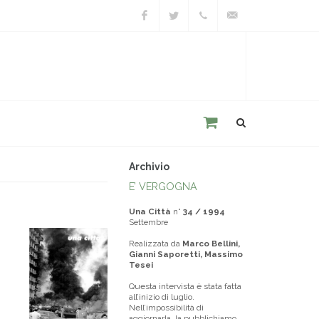
Facebook
Twitter
+39
unacitta@unacitta.o
0543
21422
Archivio
E’ VERGOGNA
Una Città
n°
34 / 1994
Settembre
Realizzata da
Marco Bellini,
Gianni Saporetti, Massimo
Tesei
Questa intervista è stata fatta
all’inizio di luglio.
Nell’impossibilità di
aggiornarla, la pubblichiamo