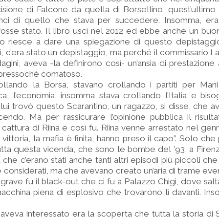
isione di Falcone da quella di Borsellino, quest’ultim
nci di quello che stava per succedere. Insomma, era i
fosse stato. Il libro uscì nel 2012 ed ebbe anche un buo
o riesce a dare una spiegazione di questo depistaggi
, c’era stato un depistaggio, ma perché il commissario L
dagini, aveva -la definirono così- un’ansia di prestazione
o pressoché comatoso.
rollando la Borsa, stavano crollando i partiti per Mani
ica, l’economia, insomma stava crollando l’Italia e bis
lui trovò questo Scarantino, un ragazzo, si disse, che a
endo. Ma per rassicurare l’opinione pubblica il risult
cattura di Riina e così fu. Riina venne arrestato nel genn
, vittoria, la mafia è finita, hanno preso il capo”. Solo che 
utta questa vicenda, che sono le bombe del ’93, a Firenz
 che c’erano stati anche tanti altri episodi più piccoli ch
 considerati, ma che avevano creato un’aria di trame ever
iù grave fu il black-out che ci fu a Palazzo Chigi, dove sal
macchina piena di esplosivo che trovarono lì davanti. I
 aveva interessato era la scoperta che tutta la storia di 