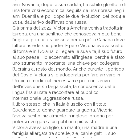
anni Novanta, dopo la sua caduta, ha subìto gli effetti di
una forte crisi economica, seguita da una ripresa negli
anni Duemila, e poi, dopo le due rivoluzioni del 2004 e
2014, dall’arrivo dell’invasione russa.
Già prima del 2022, Victoria Amelina veniva tradotta in
Europa; era una scrittrice che conosceva molto bene
l’inglese perché era vissuta per un po’ in Canada dove
tuttora risiede suo padre. E però Victoria aveva scelto
di tornare in Ucraina, di legare la sua vita, il suo futuro,
al suo paese. Ho accennato all’inglese, perché è stato
uno strumento importante, una chiave per collegare
l’Ucraina al resto del mondo. Anche durante il periodo
del Covid, Victoria si è adoperata per fare arrivare in
Ucraina i medicinali necessari e poi, con l’arrivo
dell’invasione su larga scala, la conoscenza della
lingua l’ha aiutata a raccontare al pubblico
internazionale l’aggressione russa.
Il libro stesso, che in Italia è uscito con il titolo
Guardando le donne guardare la guerra, Victoria
l’aveva scritto inizialmente in inglese, proprio per
potersi rivolgere a un pubblico più vasto.
Victoria aveva un figlio, un marito, una madre e una
famiglia allargata tra sorelle, zie, cani e gatti. Il suo