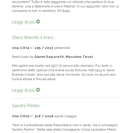
Da qualche mese hai aperto una libreria “non commerciale”. Puoi
raccontare? Tutto è nato leggendo un articolo che parlava di due
librerie, una a Baltimora e una a Madrid, in cui appunto i libri non si
comprano e non si vendono. Mi &egr...
Leggi di più
Stavo finendo il liceo...
Una Città
n°
295 / 2023
settembre
Realizzata da
Gianni Saporetti, Massimo Tesei
Mio padre era morto nel 1927 di cancro allo stomaco. Più tardi ci
saremmo detti spesso che aveva avuto fortuna. Nel 1933 io stavo
finendo il liceo, l’era nazista stava iniziando. Di circa 20 alunni ero
l’unica ebrea e fino ad allora ...
Leggi di più
Sandro Pertini
Una Città
n°
318 / 2026
aprile-maggio
“Non è il presidente della Repubblica che vi parla, ma il compagno
Sandro Pertini”. Nella sala della Compagnia Unica Lavoratori Merci