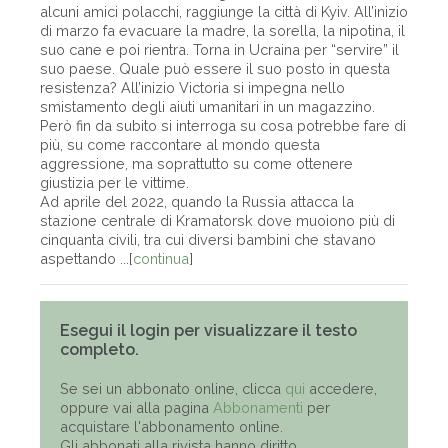
alcuni amici polacchi, raggiunge la città di Kyiv. All’inizio
di marzo fa evacuare la madre, la sorella, la nipotina, il
suo cane e poi rientra. Torna in Ucraina per “servire” il
suo paese. Quale può essere il suo posto in questa
resistenza? All’inizio Victoria si impegna nello
smistamento degli aiuti umanitari in un magazzino.
Però fin da subito si interroga su cosa potrebbe fare di
più, su come raccontare al mondo questa
aggressione, ma soprattutto su come ottenere
giustizia per le vittime.
Ad aprile del 2022, quando la Russia attacca la
stazione centrale di Kramatorsk dove muoiono più di
cinquanta civili, tra cui diversi bambini che stavano
aspettando ...[
continua
]
Esegui il login per visualizzare il testo
completo.
Se sei un abbonato online, clicca
qui
accedere,
oppure vai alla pagina
Abbonamenti
per
acquistare l'abbonamento online.
Gli abbonati alla rivista hanno diritto