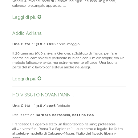
Varie (Culmv) nel porto di Genova, nel 1981, risuonò un grande,
caloroso, prolungato applauso. ...
Leggi di più
Addio Adriana
Una Città
n°
318 / 2026
aprile-maggio
Il 20 gennaio 1960 arrivai a Genova, all’Istituto di Fisica, per fare
ricerca nel campo delle particelle nucleari con il microscopio; era un
metodo faticoso e lento, ma estremamente efficace. Una buona
parte del mio lavoro consisteva anche nell&rsqu...
Leggi di più
HO VISSUTO NOVANT'ANNI...
Una Città
n°
316 / 2026
febbraio
Realizzata da
Barbara Bertoncin, Bettina Foa
Francesco Calogero è stato un fisico teorico italiano; professore
all’Università di Roma “La Sapienza”; il suo nome è legato, tra l’altro,
al celebre modello di Calogero-Moser. Figlio del filosofo liberal-