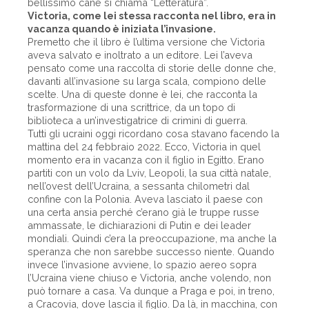
bellissimo cane si chiama “Letteratura”.
Victoria, come lei stessa racconta nel libro, era in
vacanza quando è iniziata l’invasione.
Premetto che il libro è l’ultima versione che Victoria
aveva salvato e inoltrato a un editore. Lei l’aveva
pensato come una raccolta di storie delle donne che,
davanti all’invasione su larga scala, compiono delle
scelte. Una di queste donne è lei, che racconta la
trasformazione di una scrittrice, da un topo di
biblioteca a un’investigatrice di crimini di guerra.
Tutti gli ucraini oggi ricordano cosa stavano facendo la
mattina del 24 febbraio 2022. Ecco, Victoria in quel
momento era in vacanza con il figlio in Egitto. Erano
partiti con un volo da Lviv, Leopoli, la sua città natale,
nell’ovest dell’Ucraina, a sessanta chilometri dal
confine con la Polonia. Aveva lasciato il paese con
una certa ansia perché c’erano già le truppe russe
ammassate, le dichiarazioni di Putin e dei leader
mondiali. Quindi c’era la preoccupazione, ma anche la
speranza che non sarebbe successo niente. Quando
invece l’invasione avviene, lo spazio aereo sopra
l’Ucraina viene chiuso e Victoria, anche volendo, non
può tornare a casa. Va dunque a Praga e poi, in treno,
a Cracovia, dove lascia il figlio. Da là, in macchina, con