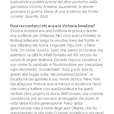
traduzione e pubblicazione del libro postumo della
giornalista Victoria Amelina, Guardando le donne
guardare la guerra. Diario di una scrittrice dal fronte
ucraino, Guan­da, 2025.
Puoi raccontarci chi era era Victoria Amelina?
Victoria Amelina era una scrittrice di pro­sa e anche
una scrittrice per l’infanzia. Nel 2021 aveva fondato un
festival letterario lungo la vecchia linea del fronte, in
una cittadina dal nome singolare: N’ju-Jork, o New
York. Un nome curioso, visto che siamo in Ucraina, ma
autentico: la città fu infatti fondata nel XIX secolo da
coloni di origine tedesca. Durante l’epoca sovietica, il
suo nome fu cambiato in Novhorodske per cancellare
ogni riferimento “occidentale”. Solo pochi anni fa,
grazie alla legge sulla “decomunistizzazione”, la
località ha riacquistato il suo nome storico, New York.
Già all’epoca Victoria aveva messo in evidenza i temi
che voleva trattare con quell’iniziativa e tra quelli
centrali c’era proprio la storia dell’Ucraina, una vicenda
complessa che lei cercava di rileggere dal punto di
vista della nostra generazione. Parlo della
generazione nata a metà degli anni Ottanta, che ha
sperimentato la vita sotto l’Unione sovietica e poi negli