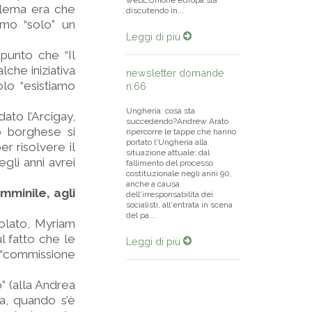
webL’Unione europa sta
blema era che
discutendo in...
amo “solo” un
Leggi di più
punto che “Il
lche iniziativa
newsletter domande
olo “esistiamo
n.66
Ungheria: cosa sta
dato l’Arcigay,
succedendo?Andrew Arato
o borghese si
ripercorre le tappe che hanno
portato l'Ungheria alla
er risolvere il
situazione attuale: dal
gli anni avrei
fallimento del processo
costituzionale negli anni 90,
.
anche a causa
mminile, agli
dell'irresponsabilità dei
socialisti, all'entrata in scena
del pa...
polato, Myriam
ul fatto che le
Leggi di più
 “commissione
” (alla Andrea
a, quando s’è