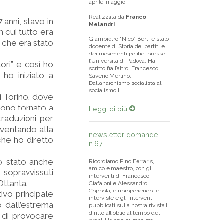
aprile-maggio
Realizzata da
Franco
anni, stavo in
Melandri
n cui tutto era
Giampietro “Nico” Berti è stato
 che era stato
docente di Storia dei partiti e
dei movimenti politici presso
l’Università di Padova. Ha
ori” e così ho
scritto fra l’altro: Francesco
ho iniziato a
Saverio Merlino.
Dall’anarchismo socialista al
socialismo l...
i Torino, dove
sono tornato a
Leggi di più
traduzioni per
iventando alla
newsletter domande
che ho diretto
n.67
o stato anche
Ricordiamo Pino Ferraris,
amico e maestro, con gli
i sopravvissuti
interventi di Francesco
Ottanta.
Ciafaloni e Alessandro
Coppola, e riproponendo le
ivo principale
interviste e gli interventi
 dall’estrema
pubblicati sulla nostra rivista.Il
diritto all'oblio al tempo del
o di provocare