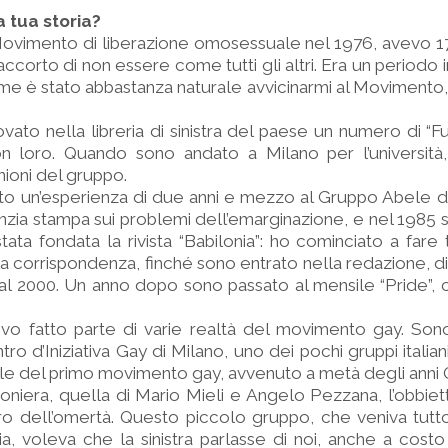
a tua storia?
ovimento di liberazione omosessuale nel 1976, avevo 17 
ccorto di non essere come tutti gli altri. Era un periodo i
r me è stato abbastanza naturale avvicinarmi al Movimento,
ato nella libreria di sinistra del paese un numero di “Fu
n loro. Quando sono andato a Milano per l’università, 
unioni del gruppo.
tto un’esperienza di due anni e mezzo al Gruppo Abele d
nzia stampa sui problemi dell’emarginazione, e nel 1985 
ata fondata la rivista “Babilonia”: ho cominciato a fare 
la corrispondenza, finché sono entrato nella redazione, d
o al 2000. Un anno dopo sono passato al mensile “Pride”, 
vo fatto parte di varie realtà del movimento gay. Son
ro d’Iniziativa Gay di Milano, uno dei pochi gruppi italian
ale del primo movimento gay, avvenuto a metà degli anni 
oniera, quella di Mario Mieli e Angelo Pezzana, l’obbiett
o dell’omertà. Questo piccolo gruppo, che veniva tutto
aria, voleva che la sinistra parlasse di noi, anche a cost