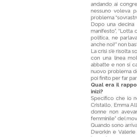
andando ai congres
nessuno voleva pa
problema “sovrastr
Dopo una decina d
manifesto”, “Lotta 
politica, ne parla
anche noi!” non bas
La crisi s’è risolt
con una linea mol
abbatte e non si ca
nuovo problema del
poi finito per far p
Qual era il rapp
inizi?
Specifico che io n
Cristallo, Emma All
donne non avevano
femminile” del mov
Quando sono arrivat
Dworkin e Valerie 