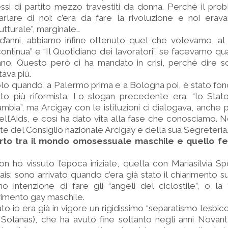
si di partito mezzo travestiti da donna. Perché il pro
rlare di noi: c’era da fare la rivoluzione e noi erav
utturale”, marginale…
’anni, abbiamo infine ottenuto quel che volevamo, al 
continua” e “Il Quotidiano dei lavoratori”, se facevamo qua
vano. Questo però ci ha mandato in crisi, perché dire s
tava più.
a solo quando, a Palermo prima e a Bologna poi, è stato fon
to più riformista. Lo slogan precedente era: “lo Stat
mbia”, ma Arcigay con le istituzioni ci dialogava, anche p
l’Aids, e così ha dato vita alla fase che conosciamo. Ne
arte del Consiglio nazionale Arcigay e della sua Segreteria
orto tra il mondo omosessuale maschile e quello fe
on ho vissuto l’epoca iniziale, quella con Mariasilvia S
ais: sono arrivato quando c’era già stato il chiarimento s
 intenzione di fare gli “angeli del ciclostile”, o la
imento gay maschile.
o io era già in vigore un rigidissimo “separatismo lesbico
Solanas), che ha avuto fine soltanto negli anni Novant