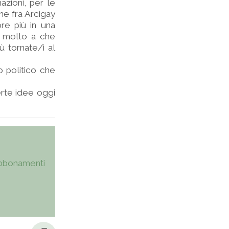
azioni, per le
ne fra Arcigay
re più in una
o molto a che
ù tornate/i al
o politico che
rte idee oggi
bbonamenti