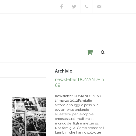
Facebook
Twitter
+39
unacitta@unacitta.o
0543
21422
Archivio
newsletter DOMANDE n.
68
newsletter DOMANDE n. 68 -
1° marzo 2012Famiglie
arcobalenoOggi è possibile -
ovviamente andando
all'estero- per le coppie
omosessuali mettere al
mondo dei figli e metter su
una famiglia. Come crescono i
bambini che hanno solo due