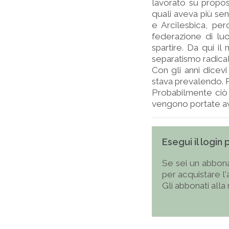
lavorato su propos
quali aveva più sen
e Arcilesbica, pe
federazione di lu
spartire. Da qui i
separatismo radical
Con gli anni dicevi
stava prevalendo. 
Probabilmente ciò
vengono portate ava
Esegui il login
Se sei un abbona
per acquistare l
Gli abbonati alla