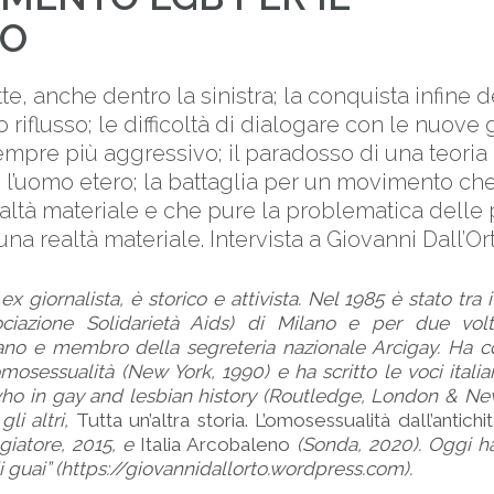
MO
tte, anche dentro la sinistra; la conquista infine de
o riflusso; le difficoltà di dialogare con le nuove
empre più aggressivo; il paradosso di una teori
o l’uomo etero; la battaglia per un movimento ch
ealtà materiale e che pure la problematica delle
una realtà materiale. Intervista a Giovanni Dall’Ort
ex giornalista, è storico e attivista. Nel 1985 è stato tra 
ciazione Solidarietà Aids) di Milano e per due vol
lano e membro della segreteria nazionale Arcigay. Ha co
mosessualità (New York, 1990) e ha scritto le voci italian
who in gay and lesbian history (Routledge, London & Ne
gli altri,
Tutta un’altra storia. L’omosessualità dall’antic
ggiatore, 2015, e
Italia Arcobaleno
(Sonda, 2020). Oggi h
 di guai” (https://giovannidallorto.wordpress.com).