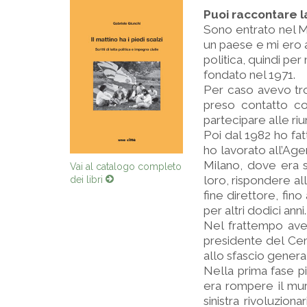
Puoi raccontare l
Sono entrato nel M
un paese e mi ero a
politica, quindi pe
fondato nel 1971.
Per caso avevo trov
preso contatto co
partecipare alle ri
Poi dal 1982 ho fa
ho lavorato all’Age
Milano, dove era st
Vai al catalogo completo
loro, rispondere al
dei libri
fine direttore, fin
per altri dodici anni.
Nel frattempo ave
presidente del Cent
allo sfascio gener
Nella prima fase pi
era rompere il mur
sinistra rivoluzion