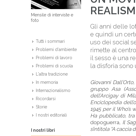
REALIS
Mensile di interviste e
foto
Gli anni delle lo
e quindi un cert
uso dei social s
Tutti i sommari
rimette al centr
Problemi d'ambiente
il sesso è una r
Problemi di lavoro
la disforia sono 
Problemi di scuola
L'altra tradizione
Giovanni Dall’Orto, 
In memoria
gruppo Asa (Asso
Internazionalismo
dell’Arcigay di Mi
Ricordarsi
Enciclopedia dell’o
Storie
1945 per il Who’s 
Ha pubblicato, tra 
I nostri editoriali
dopoguerra
, Il Sa
s’intitola “A caccia
I nostri libri