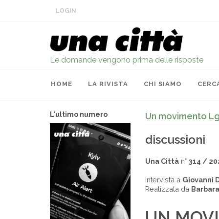
LOGIN
Le domande vengono prima delle risposte
HOME
LA RIVISTA
CHI SIAMO
CERC
L'ultimo numero
Un movimento Lgb
discussioni
Una Città
n°
314 / 20
Intervista a
Giovanni D
Realizzata da
Barbara
UN MOVI