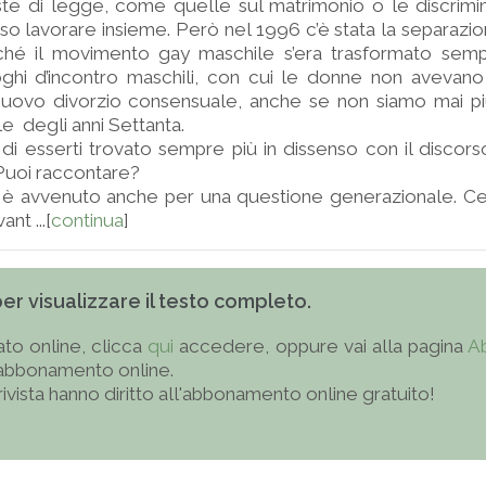
te di legge, come quelle sul matrimonio o le discrimin
so lavorare insieme. Però nel 1996 c’è stata la separazio
rché il movimento gay maschile s’era trasformato semp
oghi d’incontro maschili, con cui le donne non avevan
l nuovo divorzio consensuale, anche se non siamo mai pi
e degli anni Settanta.
 di esserti trovato sempre più in dissenso con il discors
Puoi raccontare?
 è avvenuto anche per una questione generazionale. Ce
nt ...[
continua
]
 per visualizzare il testo completo.
to online, clicca
qui
accedere, oppure vai alla pagina
A
'abbonamento online.
 rivista hanno diritto all'abbonamento online gratuito!