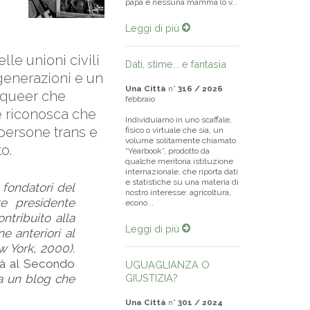
papà e nessuna mamma (o v...
Leggi di più
lle unioni civili
Dati, stime... e fantasia
 generazioni e un
Una Città
n°
316 / 2026
a queer che
febbraio
e riconosca che
Individuiamo in uno scaffale,
 persone trans e
fisico o virtuale che sia, un
volume solitamente chiamato
o.
“Yearbook”, prodotto da
qualche meritoria istituzione
internazionale, che riporta dati
e statistiche su una materia di
i fondatori del
nostro interesse: agricoltura,
te presidente
econo...
ntribuito alla
Leggi di più
e anteriori al
w York, 2000).
hità al Secondo
UGUAGLIANZA O
a un blog che
GIUSTIZIA?
Una Città
n°
301 / 2024