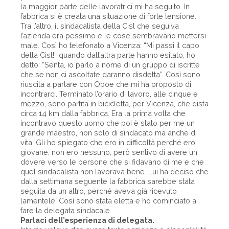
la maggior parte delle lavoratrici mi ha seguito. In
fabbrica si è creata una situazione di forte tensione.
Tra l’altro, il sindacalista della Cisl che seguiva
l’azienda era pessimo e le cose sembravano mettersi
male. Così ho telefonato a Vicenza: “Mi passi il capo
della Cisl!” quando dall’altra parte hanno esitato, ho
detto: “Senta, io parlo a nome di un gruppo di iscritte
che se non ci ascoltate daranno disdetta”. Così sono
riuscita a parlare con Oboe che mi ha proposto di
incontrarci. Terminato l’orario di lavoro, alle cinque e
mezzo, sono partita in bicicletta, per Vicenza, che dista
circa 14 km dalla fabbrica. Era la prima volta che
incontravo questo uomo che poi è stato per me un
grande maestro, non solo di sindacato ma anche di
vita. Gli ho spiegato che ero in difficoltà perché ero
giovane, non ero nessuno, però sentivo di avere un
dovere verso le persone che si fidavano di me e che
quel sindacalista non lavorava bene. Lui ha deciso che
dalla settimana seguente la fabbrica sarebbe stata
seguita da un altro, perché aveva già ricevuto
lamentele. Così sono stata eletta e ho cominciato a
fare la delegata sindacale.
Parlaci dell’esperienza di delegata.