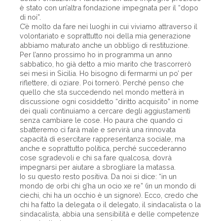
è stato con un’altra fondazione impegnata per il “dopo
di noi”.
C’è molto da fare nei luoghi in cui viviamo attraverso il
volontariato e soprattutto noi della mia generazione
abbiamo maturato anche un obbligo di restituzione.
Per l’anno prossimo ho in programma un anno
sabbatico, ho già detto a mio marito che trascorrerò
sei mesi in Sicilia. Ho bisogno di fermarmi un po’ per
riflettere, di oziare. Poi tornerò. Perché penso che
quello che sta succedendo nel mondo metterà in
discussione ogni cosiddetto “diritto acquisito” in nome
dei quali continuiamo a cercare degli aggiustamenti
senza cambiare le cose. Ho paura che quando ci
sbatteremo ci farà male e servirà una rinnovata
capacità di esercitare rappresentanza sociale, ma
anche e soprattutto politica, perché succederanno
cose sgradevoli e chi sa fare qualcosa, dovrà
impegnarsi per aiutare a sbrogliare la matassa.
Io su questo resto positiva. Da noi si dice: “in un
mondo de orbi chi g’ha un ocio xe re” (in un mondo di
ciechi, chi ha un occhio è un signore). Ecco, credo che
chi ha fatto la delegata o il delegato, il sindacalista o la
sindacalista, abbia una sensibilità e delle competenze