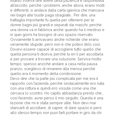
Intanto voleva dire avere tanta pazienza e disponibilità
all’ascolto, perché i problemi, anche allora, erano molti
e differenti, si andava dalla carta igienica che mancava
nei bagni alle buste paga sbagliate… Per dire, una
battaglia importante fu quella per ottenere per le
donne bagni più grandi e separati dai maschi, perché
una donna va in fabbrica anche quando ha il mestruo e
in quei giorni ha bisogno di uno spazio riservato.
Ovviamente ti arrivavano anche richieste che erano
veramente stupide, però non è che potevi dirlo così.
Dovevi essere capace di accogliere tutto quello che
quella persona ti diceva, perché tu eri lì per ascoltarla
e per provare a trovare una soluzione. Serviva molto
tempo: spesso anziché andare a casa nella pausa
pranzo, sceglievo di rimanere alla mensa perché
quello era il momento della condivisione.
Devo dire che la parte più complicata per me era il
rapporto con l’azienda, perché sindacalmente ero nata
con una rottura e quindi ero vissuta come una che
cercava lo scontro. Ho capito abbastanza presto che,
così facendo, avrei perso il mio seguito. Questa è una
lezione che mi è stata sempre utile. Non devi mai
stancarti di ascoltare, di capire, di dare spazio e però
allo stesso tempo non puoi farti portare in giro da chi