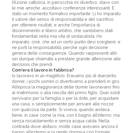
l’Azione cattolica, in parrocchia mi divertivo, stavo con
le mie amiche, ascoltavo conferenze interessanti. È
stato un momento formativo importante. Lì ho imparato
il valore del senso di responsabilità e del sacrificio
per ottenere risultati, e anche l’importanza di
discernimento e libero arbitrio, che sarebbero stati
fondamentali nella mia vita di sindacalista. Ho
imparato, cioè, che ad un certo punto devi scegliere, e
ne porti la responsabilità, perché ogni decisione
genera delle conseguenze. Quando rappresenti altri
sei dunque chiamata a prestare grande attenzione alle
decisioni che prendi.
Com’era il lavoro in fabbrica?
Io lavoravo in un maglificio. Eravamo più di duecento
donne; i pochi uomini ci divertivamo a prenderli in giro.
All’epoca la maggioranza delle donne lavoravano fino
al matrimonio o alla nascita del primo figlio. Quei soldi
servivano per la famiglia o per la dote, per acquistare
una casa, o semplicemente per arrivare alle nozze
con qualcosa da parte. Si viveva, quando andava
bene, in case come la mia, con il bagno all’interno, ma
senza riscaldamento e senza acqua calda. Nella
contrada dove abitavo, molte case avevano ancora il
bagno all’esterno e la gente dormiva con l’orinale