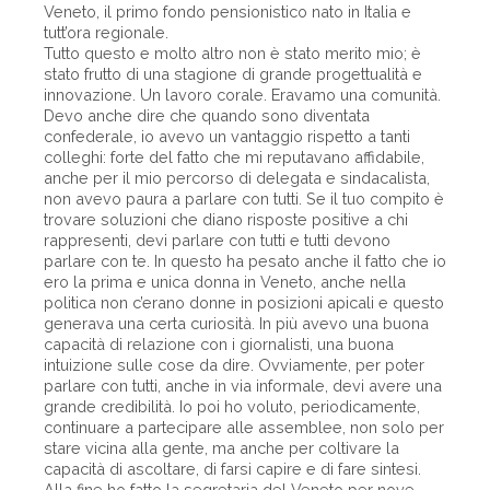
Veneto, il primo fondo pensionistico nato in Italia e
tutt’ora regionale.
Tutto questo e molto altro non è stato merito mio; è
stato frutto di una stagione di grande progettualità e
innovazione. Un lavoro corale. Eravamo una comunità.
Devo anche dire che quando sono diventata
confederale, io avevo un vantaggio rispetto a tanti
colleghi: forte del fatto che mi reputavano affidabile,
anche per il mio percorso di delegata e sindacalista,
non avevo paura a parlare con tutti. Se il tuo compito è
trovare soluzioni che diano risposte positive a chi
rappresenti, devi parlare con tutti e tutti devono
parlare con te. In questo ha pesato anche il fatto che io
ero la prima e unica donna in Veneto, anche nella
politica non c’erano donne in posizioni apicali e questo
generava una certa curiosità. In più avevo una buona
capacità di relazione con i giornalisti, una buona
intuizione sulle cose da dire. Ovviamente, per poter
parlare con tutti, anche in via informale, devi avere una
grande credibilità. Io poi ho voluto, periodicamente,
continuare a partecipare alle assemblee, non solo per
stare vicina alla gente, ma anche per coltivare la
capacità di ascoltare, di farsi capire e di fare sintesi.
Alla fine ho fatto la segretaria del Veneto per nove