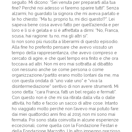
seguito. Mi dicono: “Sei venuta per prepararti alla tua
fine? Perché noi adesso vi faremo sparire tutti!”. Senza
alzarmi, ho guardato la signora che mi aveva parlato e
le ho chiesto: “Ma tu, proprio tu, mi dici questo!?”. Lei
sapeva bene cosa avevo fatto per quell’azienda e per
loro e lì si è gelata e si è affrettata a dirmi: “No, Franca,
scusa, hai ragione: tu no, ma gli altri sì”.
Io non sono più riuscita a liberarmi di questo episodio.
Alla fine ho preferito pensare che avevo vissuto un
tempo della rappresentanza, che avevo compreso e
cercato di agire, e che quel tempo era finito e che ora
toccava ad altri. Non mi ero mai sottratta al dibattito
con nessuno anche se come persona o come
organizzazione/partito erano molto lontani da me, ma
con questa ondata di “uno vale uno” e “viva la
disintermediazione” sentivo di non avere strumenti. Mi
sono detta: “cara Franca, fatti un bel regalo e fermati”.
Con questo non è che mi sia ritirata dalla vita o dalle
attività, ho fatto e faccio un sacco di altre cose. Intanto
ho viaggiato molto perché non l’avevo mai potuto fare:
dai miei quattordici anni fino al 2015 non mi sono mai
fermata. Poi sono stata coinvolta in alcune esperienze
eccezionali, come quella con la Fondazione Festari e
della Fondazione Marzotto. Un altro impegno prezioso