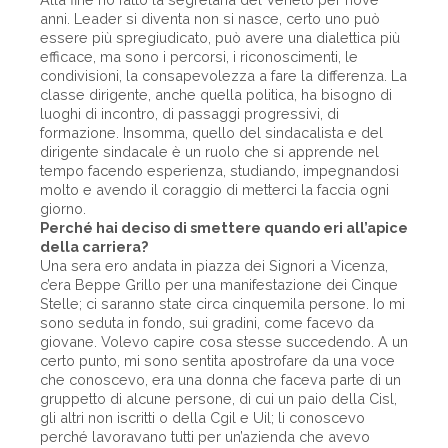
anni. Leader si diventa non si nasce, certo uno può
essere più spregiudicato, può avere una dialettica più
efficace, ma sono i percorsi, i riconoscimenti, le
condivisioni, la consapevolezza a fare la differenza. La
classe dirigente, anche quella politica, ha bisogno di
luoghi di incontro, di passaggi progressivi, di
formazione. Insomma, quello del sindacalista e del
dirigente sindacale è un ruolo che si apprende nel
tempo facendo esperienza, studiando, impegnandosi
molto e avendo il coraggio di metterci la faccia ogni
giorno.
Perché hai deciso di smettere quando eri all’apice
della carriera?
Una sera ero andata in piazza dei Signori a Vicenza,
c’era Beppe Grillo per una manifestazione dei Cinque
Stelle; ci saranno state circa cinquemila persone. Io mi
sono seduta in fondo, sui gradini, come facevo da
giovane. Volevo capire cosa stesse succedendo. A un
certo punto, mi sono sentita apostrofare da una voce
che conoscevo, era una donna che faceva parte di un
gruppetto di alcune persone, di cui un paio della Cisl,
gli altri non iscritti o della Cgil e Uil; li conoscevo
perché lavoravano tutti per un’azienda che avevo