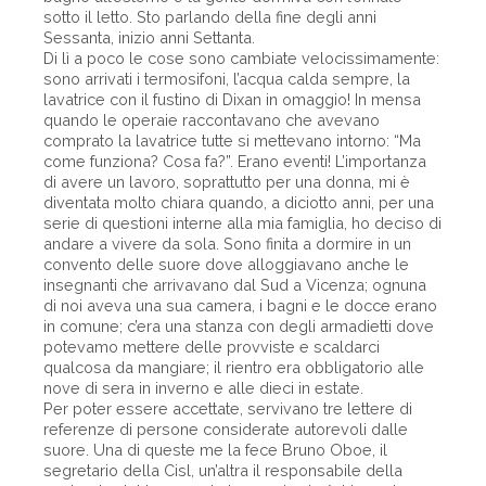
sotto il letto. Sto parlando della fine degli anni
Sessanta, inizio anni Settanta.
Di lì a poco le cose sono cambiate velocissimamente:
sono arrivati i termosifoni, l’acqua calda sempre, la
lavatrice con il fustino di Dixan in omaggio! In mensa
quando le operaie raccontavano che avevano
comprato la lavatrice tutte si mettevano intorno: “Ma
come funziona? Cosa fa?”. Erano eventi! L’importanza
di avere un lavoro, soprattutto per una donna, mi è
diventata molto chiara quando, a diciotto anni, per una
serie di questioni interne alla mia famiglia, ho deciso di
andare a vivere da sola. Sono finita a dormire in un
convento delle suore dove alloggiavano anche le
insegnanti che arrivavano dal Sud a Vicenza; ognuna
di noi aveva una sua camera, i bagni e le docce erano
in comune; c’era una stanza con degli armadietti dove
potevamo mettere delle provviste e scaldarci
qualcosa da mangiare; il rientro era obbligatorio alle
nove di sera in inverno e alle dieci in estate.
Per poter essere accettate, servivano tre lettere di
referenze di persone considerate autorevoli dalle
suore. Una di queste me la fece Bruno Oboe, il
segretario della Cisl, un’altra il responsabile della