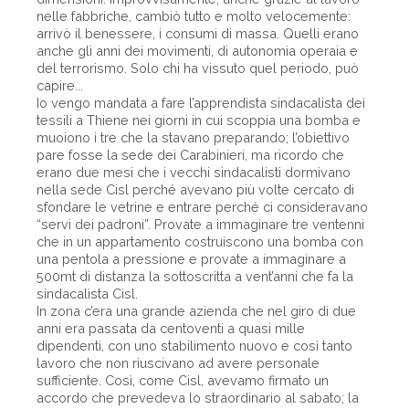
nelle fabbriche, cambiò tutto e molto velocemente:
arrivò il benessere, i consumi di massa. Quelli erano
anche gli anni dei movimenti, di autonomia operaia e
del terrorismo. Solo chi ha vissuto quel periodo, può
capire...
Io vengo mandata a fare l’apprendista sindacalista dei
tessili a Thiene nei giorni in cui scoppia una bomba e
muoiono i tre che la stavano preparando; l’obiettivo
pare fosse la sede dei Carabinieri, ma ricordo che
erano due mesi che i vecchi sindacalisti dormivano
nella sede Cisl perché avevano più volte cercato di
sfondare le vetrine e entrare perché ci consideravano
“servi dei padroni”. Provate a immaginare tre ventenni
che in un appartamento costruiscono una bomba con
una pentola a pressione e provate a immaginare a
500mt di distanza la sottoscritta a vent’anni che fa la
sindacalista Cisl.
In zona c’era una grande azienda che nel giro di due
anni era passata da centoventi a quasi mille
dipendenti, con uno stabilimento nuovo e così tanto
lavoro che non riuscivano ad avere personale
sufficiente. Così, come Cisl, avevamo firmato un
accordo che prevedeva lo straordinario al sabato; la