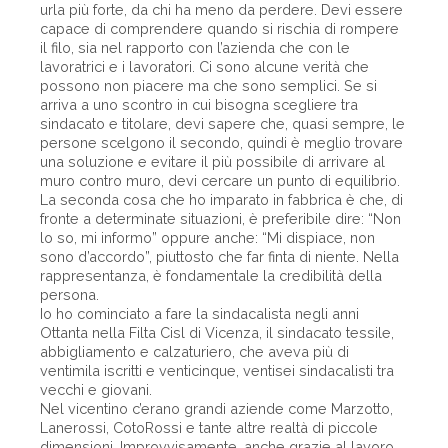
urla più forte, da chi ha meno da perdere. Devi essere
capace di comprendere quando si rischia di rompere
il filo, sia nel rapporto con l’azienda che con le
lavoratrici e i lavoratori. Ci sono alcune verità che
possono non piacere ma che sono semplici. Se si
arriva a uno scontro in cui bisogna scegliere tra
sindacato e titolare, devi sapere che, quasi sempre, le
persone scelgono il secondo, quindi è meglio trovare
una soluzione e evitare il più possibile di arrivare al
muro contro muro, devi cercare un punto di equilibrio.
La seconda cosa che ho imparato in fabbrica è che, di
fronte a determinate situazioni, è preferibile dire: “Non
lo so, mi informo” oppure anche: “Mi dispiace, non
sono d’accordo”, piuttosto che far finta di niente. Nella
rappresentanza, è fondamentale la credibilità della
persona.
Io ho cominciato a fare la sindacalista negli anni
Ottanta nella Filta Cisl di Vicenza, il sindacato tessile,
abbigliamento e calzaturiero, che aveva più di
ventimila iscritti e venticinque, ventisei sindacalisti tra
vecchi e giovani.
Nel vicentino c’erano grandi aziende come Marzotto,
Lanerossi, CotoRossi e tante altre realtà di piccole
dimensioni. Improvvisamente, anche grazie al lavoro