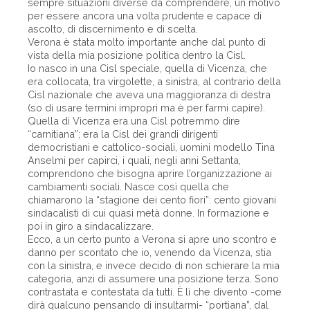
sempre situazioni diverse da comprendere, un motivo
per essere ancora una volta prudente e capace di
ascolto, di discernimento e di scelta.
Verona è stata molto importante anche dal punto di
vista della mia posizione politica dentro la Cisl.
Io nasco in una Cisl speciale, quella di Vicenza, che
era collocata, tra virgolette, a sinistra, al contrario della
Cisl nazionale che aveva una maggioranza di destra
(so di usare termini impropri ma è per farmi capire).
Quella di Vicenza era una Cisl potremmo dire
“carnitiana”; era la Cisl dei grandi dirigenti
democristiani e cattolico-sociali, uomini modello Tina
Anselmi per capirci, i quali, negli anni Settanta,
comprendono che bisogna aprire l’organizzazione ai
cambiamenti sociali. Nasce così quella che
chiamarono la “stagione dei cento fiori”: cento giovani
sindacalisti di cui quasi metà donne. In formazione e
poi in giro a sindacalizzare.
Ecco, a un certo punto a Verona si apre uno scontro e
danno per scontato che io, venendo da Vicenza, stia
con la sinistra, e invece decido di non schierare la mia
categoria, anzi di assumere una posizione terza. Sono
contrastata e contestata da tutti. È lì che divento -come
dirà qualcuno pensando di insultarmi- “portiana”, dal