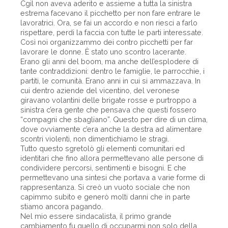
Cgil non aveva aderito e assieme a tutta la sinistra
estrema facevano il picchetto per non fare entrare le
lavoratrici. Ora, se fai un accordo e non riesci a farlo
rispettare, perdi la faccia con tutte le parti interessate.
Così noi organizzammo dei contro picchetti per far
lavorare le donne. È stato uno scontro lacerante.
Erano gli anni del boom, ma anche dell’esplodere di
tante contraddizioni: dentro le famiglie, le parrocchie, i
partiti, le comunità. Erano anni in cui si ammazzava. In
cui dentro aziende del vicentino, del veronese
giravano volantini delle brigate rosse e purtroppo a
sinistra c’era gente che pensava che questi fossero
“compagni che sbagliano”. Questo per dire di un clima,
dove ovviamente c’era anche la destra ad alimentare
scontri violenti, non dimentichiamo le stragi.
Tutto questo sgretolò gli elementi comunitari ed
identitari che fino allora permettevano alle persone di
condividere percorsi, sentimenti e bisogni. E che
permettevano una sintesi che portava a varie forme di
rappresentanza. Si creò un vuoto sociale che non
capimmo subito e generò molti danni che in parte
stiamo ancora pagando.
Nel mio essere sindacalista, il primo grande
cambiamento fu quello di occuparmi non solo della