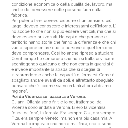
condizione economica o della qualità del lavoro, ma
anche del benessere delle persone fuori dalla
fabbrica.
Per poterlo fare, dovevo disporre di un pensiero più
largo, dovevo conoscere e interessarmi dell’intorno. Lì
ho scoperto che non si può essere verticali, ma che si
deve essere orizzontali. Ho capito che persone e
territorio hanno storie che fanno la differenza e che chi
vuole rappresentare quelle persone e quel territorio
deve comprendere. Così ho anche ripreso a studiare.
Con il tempo ho compreso che non si tratta di vincere
sconfiggendo qualcuno e che non conta in quanti si è;
è invece importante la strada che si sceglie di
intraprendere e anche la capacità di fermarsi. Come è
sbagliato andare avanti da soli, è altrettanto sbagliato
pensare che “siccome siamo in tanti allora abbiamo
ragione”.
Poi da Vicenza sei passata a Verona.
Gli anni Ottanta sono finiti e io nel frattempo, da
Vicenza sono andata a Verona. Lì ero la vicentina,
“quea da fora”, la foresta. Era sempre Cisl, era sempre
Filta, era sempre Veneto, ma non era più casa mia! A
Verona ho imparato che non è mai finita, che ci sono