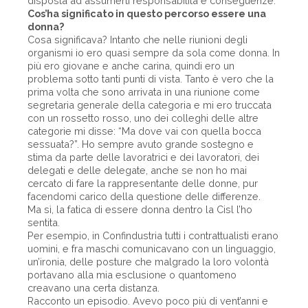
disposta ad assumerti responsabilità e conseguenze.
Cos’ha significato in questo percorso essere una
donna?
Cosa significava? Intanto che nelle riunioni degli
organismi io ero quasi sempre da sola come donna. In
più ero giovane e anche carina, quindi ero un
problema sotto tanti punti di vista. Tanto è vero che la
prima volta che sono arrivata in una riunione come
segretaria generale della categoria e mi ero truccata
con un rossetto rosso, uno dei colleghi delle altre
categorie mi disse: “Ma dove vai con quella bocca
sessuata?”. Ho sempre avuto grande sostegno e
stima da parte delle lavoratrici e dei lavoratori, dei
delegati e delle delegate, anche se non ho mai
cercato di fare la rappresentante delle donne, pur
facendomi carico della questione delle differenze.
Ma sì, la fatica di essere donna dentro la Cisl l’ho
sentita.
Per esempio, in Confindustria tutti i contrattualisti erano
uomini, e fra maschi comunicavano con un linguaggio,
un’ironia, delle posture che malgrado la loro volontà
portavano alla mia esclusione o quantomeno
creavano una certa distanza.
Racconto un episodio. Avevo poco più di vent’anni e