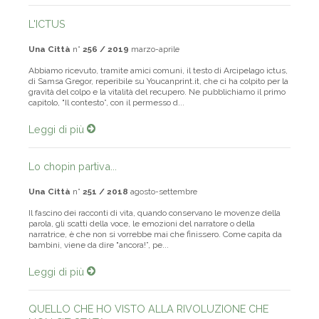
L'ICTUS
Una Città
n°
256 / 2019
marzo-aprile
Abbiamo ricevuto, tramite amici comuni, il testo di Arcipelago ictus,
di Samsa Gregor, reperibile su Youcanprint.it, che ci ha colpito per la
gravità del colpo e la vitalità del recupero. Ne pubblichiamo il primo
capitolo, "Il contesto”, con il permesso d...
Leggi di più
Lo chopin partiva...
Una Città
n°
251 / 2018
agosto-settembre
Il fascino dei racconti di vita, quando conservano le movenze della
parola, gli scatti della voce, le emozioni del narratore o della
narratrice, è che non si vorrebbe mai che finissero. Come capita da
bambini, viene da dire "ancora!”, pe...
Leggi di più
QUELLO CHE HO VISTO ALLA RIVOLUZIONE CHE