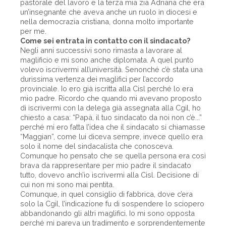
pastorale del lavoro e la terza mia zia Adriana che era
un’insegnante che aveva anche un ruolo in diocesi e
nella democrazia cristiana, donna molto importante
per me.
Come sei entrata in contatto con il sindacato?
Negli anni successivi sono rimasta a lavorare al
maglificio e mi sono anche diplomata. A quel punto
volevo iscrivermi all’università. Senonché c’è stata una
durissima vertenza dei maglifici per l’accordo
provinciale. Io ero già iscritta alla Cisl perché lo era
mio padre. Ricordo che quando mi avevano proposto
di iscrivermi con la delega già assegnata alla Cgil, ho
chiesto a casa: “Papà, il tuo sindacato da noi non c’è...”
perché mi ero fatta l’idea che il sindacato si chiamasse
“Maggian”, come lui diceva sempre, invece quello era
solo il nome del sindacalista che conosceva.
Comunque ho pensato che se quella persona era così
brava da rappresentare per mio padre il sindacato
tutto, dovevo anch’io iscrivermi alla Cisl. Decisione di
cui non mi sono mai pentita.
Comunque, in quel consiglio di fabbrica, dove c’era
solo la Cgil, l’indicazione fu di sospendere lo sciopero
abbandonando gli altri maglifici. Io mi sono opposta
perché mi pareva un tradimento e sorprendentemente