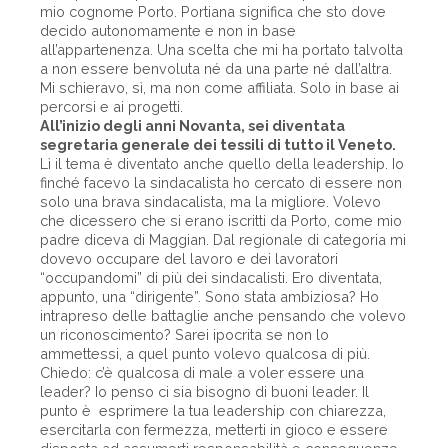
mio cognome Porto. Portiana significa che sto dove
decido autonomamente e non in base
all’appartenenza. Una scelta che mi ha portato talvolta
a non essere benvoluta né da una parte né dall’altra.
Mi schieravo, sì, ma non come affiliata. Solo in base ai
percorsi e ai progetti.
All’inizio degli anni Novanta, sei diventata
segretaria generale dei tessili di tutto il Veneto.
Lì il tema è diventato anche quello della leadership. Io
finché facevo la sindacalista ho cercato di essere non
solo una brava sindacalista, ma la migliore. Volevo
che dicessero che si erano iscritti da Porto, come mio
padre diceva di Maggian. Dal regionale di categoria mi
dovevo occupare del lavoro e dei lavoratori
“occupandomi” di più dei sindacalisti. Ero diventata,
appunto, una “dirigente”. Sono stata ambiziosa? Ho
intrapreso delle battaglie anche pensando che volevo
un riconoscimento? Sarei ipocrita se non lo
ammettessi, a quel punto volevo qualcosa di più.
Chiedo: c’è qualcosa di male a voler essere una
leader? Io penso ci sia bisogno di buoni leader. Il
punto è esprimere la tua leadership con chiarezza,
esercitarla con fermezza, metterti in gioco e essere