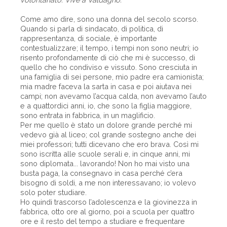
Come amo dire, sono una donna del secolo scorso.
Quando si parla di sindacato, di politica, di
rappresentanza, di sociale, è importante
contestualizzare; il tempo, i tempi non sono neutri; io
risento profondamente di ciò che mi è successo, di
quello che ho condiviso e vissuto. Sono cresciuta in
una famiglia di sei persone, mio padre era camionista;
mia madre faceva la sarta in casa e poi aiutava nei
campi; non avevamo l’acqua calda, non avevamo l’auto
e a quattordici anni, io, che sono la figlia maggiore,
sono entrata in fabbrica, in un maglificio.
Per me quello è stato un dolore grande perché mi
vedevo già al liceo; col grande sostegno anche dei
miei professori; tutti dicevano che ero brava. Così mi
sono iscritta alle scuole serali e, in cinque anni, mi
sono diplomata... lavorando! Non ho mai visto una
busta paga, la consegnavo in casa perché c’era
bisogno di soldi, a me non interessavano; io volevo
solo poter studiare.
Ho quindi trascorso l’adolescenza e la giovinezza in
fabbrica, otto ore al giorno, poi a scuola per quattro
ore e il resto del tempo a studiare e frequentare