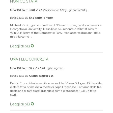
NON C’E’ STATA
Una Città
n°
298 / 2023
dicembre 2023 - gennaio 2024
Realizzata da
Stefano Ignone
Michael Kazin, già condirettore di “Dissent”, insegna storia presso la
Georgetown University. Il suo libro più recente è What It Took to
Win: A History of the Democratic Party. Ho trascorso due anni della
mia vita come ...
Leggi di più
UNA FEDE CONCRETA
Una Città
n°
312 / 2025
luglio-agosto
Realizzata da
Gianni Saporetti
Benito Fusco è frate servita e sacerdote. Vive a Bologna. L’intervista
è stata fatta prima della morte di papa Francesco. Partiamo dalla tua
decisione di farti frate: quando e come è successa? C’è un fatto
stori...
Leggi di più