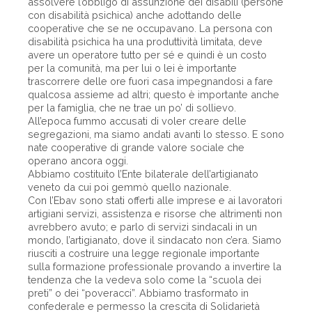
assolvere l’obbligo di assunzione dei disabili (persone
con disabilità psichica) anche adottando delle
cooperative che se ne occupavano. La persona con
disabilità psichica ha una produttività limitata, deve
avere un operatore tutto per sé e quindi è un costo
per la comunità, ma per lui o lei è importante
trascorrere delle ore fuori casa impegnandosi a fare
qualcosa assieme ad altri; questo è importante anche
per la famiglia, che ne trae un po’ di sollievo.
All’epoca fummo accusati di voler creare delle
segregazioni, ma siamo andati avanti lo stesso. E sono
nate cooperative di grande valore sociale che
operano ancora oggi.
Abbiamo costituito l’Ente bilaterale dell’artigianato
veneto da cui poi gemmò quello nazionale.
Con l’Ebav sono stati offerti alle imprese e ai lavoratori
artigiani servizi, assistenza e risorse che altrimenti non
avrebbero avuto; e parlo di servizi sindacali in un
mondo, l’artigianato, dove il sindacato non c’era. Siamo
riusciti a costruire una legge regionale importante
sulla formazione professionale provando a invertire la
tendenza che la vedeva solo come la “scuola dei
preti” o dei “poveracci”. Abbiamo trasformato in
confederale e permesso la crescita di Solidarietà