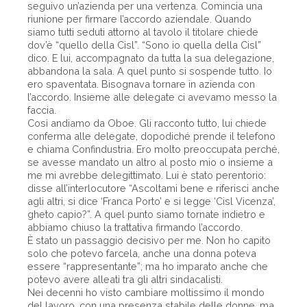
seguivo un’azienda per una vertenza. Comincia una
riunione per firmare l’accordo aziendale. Quando
siamo tutti seduti attorno al tavolo il titolare chiede
dov’è “quello della Cisl”. “Sono io quella della Cisl”
dico. E lui, accompagnato da tutta la sua delegazione,
abbandona la sala. A quel punto si sospende tutto. Io
ero spaventata. Bisognava tornare in azienda con
l’accordo. Insieme alle delegate ci avevamo messo la
faccia.
Così andiamo da Oboe. Gli racconto tutto, lui chiede
conferma alle delegate, dopodiché prende il telefono
e chiama Confindustria. Ero molto preoccupata perché,
se avesse mandato un altro al posto mio o insieme a
me mi avrebbe delegittimato. Lui è stato perentorio:
disse all’interlocutore “Ascoltami bene e riferisci anche
agli altri, si dice ‘Franca Porto’ e si legge ‘Cisl Vicenza’,
gheto capio?”. A quel punto siamo tornate indietro e
abbiamo chiuso la trattativa firmando l’accordo.
È stato un passaggio decisivo per me. Non ho capito
solo che potevo farcela, anche una donna poteva
essere “rappresentante”; ma ho imparato anche che
potevo avere alleati tra gli altri sindacalisti.
Nei decenni ho visto cambiare moltissimo il mondo
del lavoro, con una presenza stabile delle donne, ma