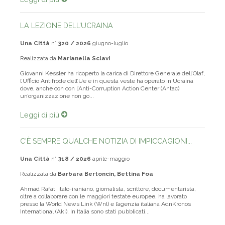
LA LEZIONE DELL’UCRAINA
Una Città
n°
320 / 2026
giugno-luglio
Realizzata da
Marianella Sclavi
Giovanni Kessler ha ricoperto la carica di Direttore Generale dell’Olaf,
l’Ufficio Antifrode dell’Ue e in questa veste ha operato in Ucraina
dove, anche con con l’Anti-Corruption Action Center (Antac)
un’organizzazione non go...
Leggi di più
C'È SEMPRE QUALCHE NOTIZIA DI IMPICCAGIONI...
Una Città
n°
318 / 2026
aprile-maggio
Realizzata da
Barbara Bertoncin, Bettina Foa
Ahmad Rafat, italo-iraniano, giornalista, scrittore, documentarista,
oltre a collaborare con le maggiori testate europee, ha lavorato
presso la World News Link (Wnl) e l’agenzia italiana AdnKronos
International (Aki). In Italia sono stati pubblicati...