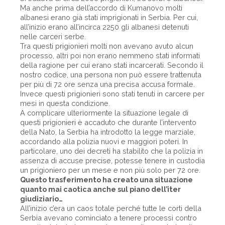
Ma anche prima dell’accordo di Kumanovo molti
albanesi erano già stati imprigionati in Serbia. Per cui,
all’inizio erano all’incirca 2250 gli albanesi detenuti
nelle carceri serbe.
Tra questi prigionieri molti non avevano avuto alcun
processo, altri poi non erano nemmeno stati informati
della ragione per cui erano stati incarcerati. Secondo il
nostro codice, una persona non può essere trattenuta
per più di 72 ore senza una precisa accusa formale.
Invece questi prigionieri sono stati tenuti in carcere per
mesi in questa condizione.
A complicare ulteriormente la situazione legale di
questi prigionieri è accaduto che durante l’intervento
della Nato, la Serbia ha introdotto la legge marziale,
accordando alla polizia nuovi e maggiori poteri. In
particolare, uno dei decreti ha stabilito che la polizia in
assenza di accuse precise, potesse tenere in custodia
un prigioniero per un mese e non più solo per 72 ore.
Questo trasferimento ha creato una situazione
quanto mai caotica anche sul piano dell’iter
giudiziario…
All’inizio c’era un caos totale perché tutte le corti della
Serbia avevano cominciato a tenere processi contro