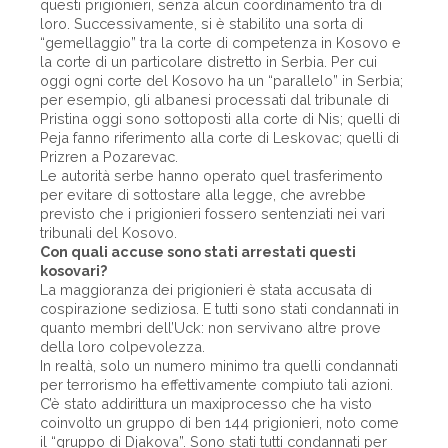
questi prigionieri, senza alcun coordinamento tra di
loro. Successivamente, si è stabilito una sorta di
“gemellaggio” tra la corte di competenza in Kosovo e
la corte di un particolare distretto in Serbia. Per cui
oggi ogni corte del Kosovo ha un “parallelo” in Serbia;
per esempio, gli albanesi processati dal tribunale di
Pristina oggi sono sottoposti alla corte di Nis; quelli di
Peja fanno riferimento alla corte di Leskovac; quelli di
Prizren a Pozarevac.
Le autorità serbe hanno operato quel trasferimento
per evitare di sottostare alla legge, che avrebbe
previsto che i prigionieri fossero sentenziati nei vari
tribunali del Kosovo.
Con quali accuse sono stati arrestati questi
kosovari?
La maggioranza dei prigionieri è stata accusata di
cospirazione sediziosa. E tutti sono stati condannati in
quanto membri dell’Uck: non servivano altre prove
della loro colpevolezza.
In realtà, solo un numero minimo tra quelli condannati
per terrorismo ha effettivamente compiuto tali azioni.
C’è stato addirittura un maxiprocesso che ha visto
coinvolto un gruppo di ben 144 prigionieri, noto come
il “gruppo di Djakova”. Sono stati tutti condannati per