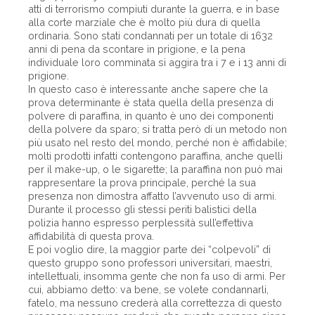
atti di terrorismo compiuti durante la guerra, e in base
alla corte marziale che è molto più dura di quella
ordinaria. Sono stati condannati per un totale di 1632
anni di pena da scontare in prigione, e la pena
individuale loro comminata si aggira tra i 7 e i 13 anni di
prigione.
In questo caso è interessante anche sapere che la
prova determinante è stata quella della presenza di
polvere di paraffina, in quanto è uno dei componenti
della polvere da sparo; si tratta però di un metodo non
più usato nel resto del mondo, perché non è affidabile;
molti prodotti infatti contengono paraffina, anche quelli
per il make-up, o le sigarette; la paraffina non può mai
rappresentare la prova principale, perché la sua
presenza non dimostra affatto l’avvenuto uso di armi.
Durante il processo gli stessi periti balistici della
polizia hanno espresso perplessità sull’effettiva
affidabilità di questa prova.
E poi voglio dire, la maggior parte dei “colpevoli” di
questo gruppo sono professori universitari, maestri,
intellettuali, insomma gente che non fa uso di armi. Per
cui, abbiamo detto: va bene, se volete condannarli,
fatelo, ma nessuno crederà alla correttezza di questo