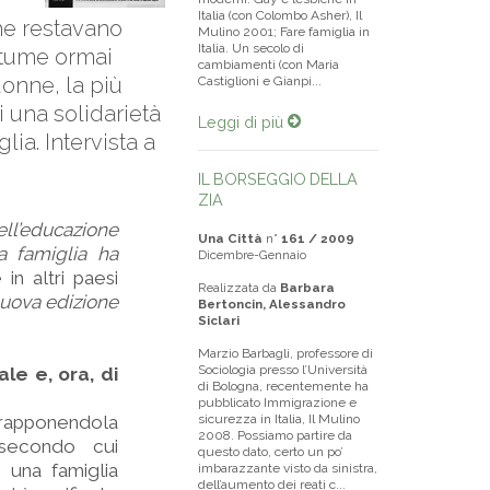
Italia (con Colombo Asher), Il
he restavano
Mulino 2001; Fare famiglia in
Italia. Un secolo di
ostume ormai
cambiamenti (con Maria
donne, la più
Castiglioni e Gianpi...
 una solidarietà
Leggi di più
ia. Intervista a
IL BORSEGGIO DELLA
ZIA
l’educazione
Una Città
n°
161 / 2009
la famiglia ha
Dicembre-Gennaio
in altri paesi
Realizzata da
Barbara
 nuova edizione
Bertoncin, Alessandro
Siclari
Marzio Barbagli, professore di
Sociologia presso l’Università
ale e, ora, di
di Bologna, recentemente ha
pubblicato Immigrazione e
ntrapponendola
sicurezza in Italia, Il Mulino
2008. Possiamo partire da
 secondo cui
questo dato, certo un po’
a una famiglia
imbarazzante visto da sinistra,
dell’aumento dei reati c...