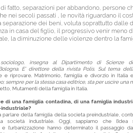
 di fatto, separazioni per abbandono, persone c
he nei secoli passati , le novità riguardano il c
 separazione dei beni, voluta soprattutto dalle 
 in casa del figlio, il progressivo venir meno di
le, la diminuzione delle violenze dentro la famigl
 sociologo, insegna al Dipartimento di Scienze del
 Bologna. E’ direttore della rivista Polis. Sul tema del
 e riprovare. Matrimonio, famiglia e divorzio in Italia e 
ino; sempre per la stessa casa editrice, sta per uscire una
etto, Mutamenti della famiglia in Italia
.
re di una famiglia contadina, di una famiglia industri
-industriale?
 parlare della famiglia della societa preindustriale, co
lla società industriale. Oggi, sappiamo che l’idea
one e l’urbanizzazione hanno determinato il passaggio d