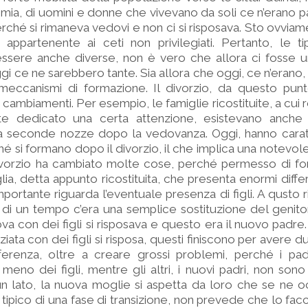
mia, di uomini e donne che vivevano da soli ce n’erano 
erché si rimaneva vedovi e non ci si risposava. Sto ovvia
appartenente ai ceti non privilegiati. Pertanto, le ti
ssere anche diverse, non è vero che allora ci fosse un
gi ce ne sarebbero tante. Sia allora che oggi, ce n’erano,
meccanismi di formazione. Il divorzio, da questo punto
cambiamenti. Per esempio, le famiglie ricostituite, a cu
ente dedicato una certa attenzione, esistevano anche 
a seconde nozze dopo la vedovanza. Oggi, hanno caratt
hé si formano dopo il divorzio, il che implica una notevole
divorzio ha cambiato molte cose, perché permesso di f
lia, detta appunto ricostituita, che presenta enormi diffe
importante riguarda l’eventuale presenza di figli. A qusto 
ta di un tempo c’era una semplice sostituzione del genit
 con dei figli si risposava e questo era il nuovo padre.
ata con dei figli si risposa, questi finiscono per avere du
erenza, oltre a creare grossi problemi, perché i padri
no dei figli, mentre gli altri, i nuovi padri, non sono 
 lato, la nuova moglie si aspetta da loro che se ne oc
ipico di una fase di transizione, non prevede che lo facc