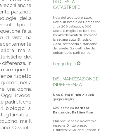
DI QUESTA
parecchi anche
CATASTROFE
mente parlando
pologie della
Nota del 25 ottobre 1.400
uccisi in Israele da Hamas con
 solo tipo di
circa 200 ostaggi; 5.000
 quel che fa la
uccisi e migliaia di feriti nei
bombardamenti di ritorsione
 di vista, ha
israeliana sulla Striscia di
i recentemente
Gaza, sottoposta a starvation
da Israele. Sono atti che da
allora, ma si
entrambe le parti contra...
eristiche del
 differenza. In
Leggi di più
ormare questo
renze rispetto
DISUMANIZZAZIONE E
riguardo, nella
INDIFFERENZA
ore: una donna
 Oggi, invece,
Una Città
n°
320 / 2026
giugno-luglio
e padri, il che
 biologici si
Realizzata da
Barbara
Bertoncin, Bettina Foa
legittimati ad
cupino, ma il
Philippe Sands è avvocato e
insegna Diritto presso
iano. Ci vuole
l’University College London. È