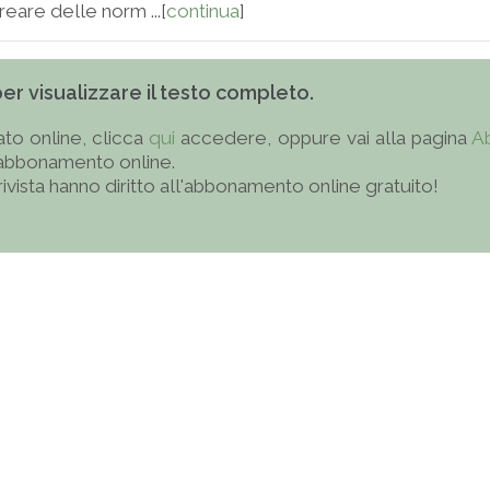
eare delle norm ...[
continua
]
 per visualizzare il testo completo.
to online, clicca
qui
accedere, oppure vai alla pagina
A
'abbonamento online.
 rivista hanno diritto all'abbonamento online gratuito!