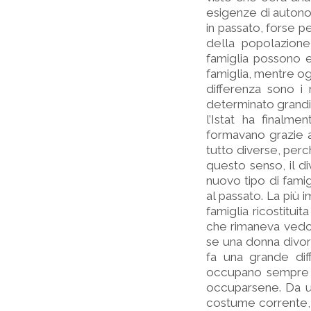
esigenze di autono
in passato, forse p
della popolazione 
famiglia possono e
famiglia, mentre og
differenza sono i 
determinato grandi 
l’Istat ha finalm
formavano grazie 
tutto diverse, perc
questo senso, il 
nuovo tipo di famig
al passato. La più 
famiglia ricostitui
che rimaneva vedova
se una donna divorzi
fa una grande diff
occupano sempre me
occuparsene. Da un
costume corrente, t