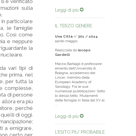
si è verificato
mazioni sulla
Leggi di più
e.
in particolare
IL TERZO GENERE
a, le famiglie
to. Così come
Una Città
n°
301 / 2024
ania e neppure
aprile-maggio
riguardante la
Realizzata da
Iacopo
 nucleare.
Gardelli
Marzio Barbagli è professore
a vari tipi di
emerito dell’Università di
Bologna, accademico dei
che prima, nel
Lincei, membro della
, per tutta la
European Academy of
Sociology. Fra le sue
lie complesse,
numerose pubblicazioni: Sotto
uota di persone
lo stesso tetto. Mutamenti
della famiglia in Italia dal XV al
 allora era più
...
nitore, perché
quelli di oggi.
Leggi di più
mancipazione;
ti a emigrare,
L'ESITO PIU' PROBABILE
 non certo per