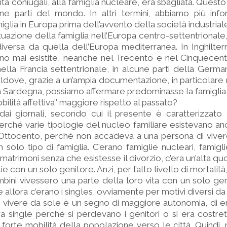
à coniugali, alla famiglia nucleare, era sbagliata. Questo 
e parti del mondo. In altri termini, abbiamo più infor
iglia in Europa prima dell’avvento della società industrial
uazione della famiglia nell’Europa centro-settentrionale, 
 diversa da quella dell’Europa mediterranea. In Inghilterr
o mai esistite, neanche nel Trecento e nel Cinquecen
nella Francia settentrionale, in alcune parti della Germ
naldove, grazie a un’ampia documentazione, in particolare 
e la Sardegna, possiamo affermare predominasse la famiglia
ilità affettiva’’ maggiore rispetto al passato?
dai giornali, secondo cui il presente è caratterizzato d
perché varie tipologie del nucleo familiare esistevano an
Ottocento, perché non accadeva a una persona di vivere
n solo tipo di famiglia. C’erano famiglie nucleari, famig
 matrimoni senza che esistesse il divorzio, c’era un’alta q
ie con un solo genitore. Anzi, per l’alto livello di mortalità,
mbini vivessero una parte della loro vita con un solo ge
e allora c’erano i singles, ovviamente per motivi diversi da 
 vivere da sole è un segno di maggiore autonomia, di e
ra single perché si perdevano i genitori o si era costret
 forte mobilità della popolazione verso le città. Quindi,