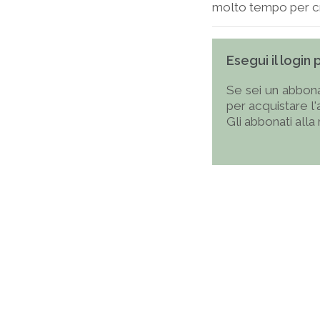
molto tempo per cr
Esegui il login
Se sei un abbona
per acquistare l
Gli abbonati alla