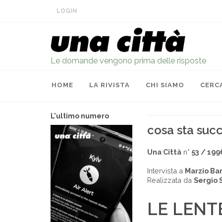
LOGIN
Le domande vengono prima delle risposte
HOME
LA RIVISTA
CHI SIAMO
CERC
L'ultimo numero
cosa sta su
Una Città
n°
53 / 199
Intervista a
Marzio Ba
Realizzata da
Sergio 
LE LENT