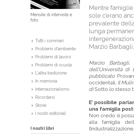
Mentre famiglie
sole c’erano anc
Mensile di interviste e
foto
prevalente della
lunga permanenza
intergeneraziona
Tutti i sommari
Marzio Barbagli.
Problemi d'ambiente
Problemi di lavoro
Marzio Barbagli,
Problemi di scuola
dell’Università di
L'altra tradizione
pubblicato
Provare
In memoria
occidentali
, Il Mul
di
Sotto lo stesso t
Internazionalismo
Ricordarsi
E’ possibile parla
Storie
una famiglia post
I nostri editoriali
Non credo si possa
alla famiglia de
l’industrializzazi
I nostri libri