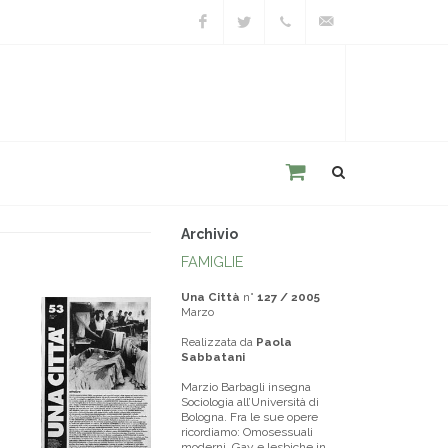
Facebook
Twitter
+39
unacitta@unacitta.o
0543
21422
Archivio
FAMIGLIE
Una Città
n°
127 / 2005
Marzo
Realizzata da
Paola
Sabbatani
Marzio Barbagli insegna
Sociologia all’Università di
Bologna. Fra le sue opere
ricordiamo: Omosessuali
moderni. Gay e lesbiche in