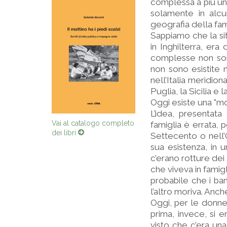
complessa a più unit
solamente in alcun
geografia della fam
Sappiamo che la sit
in Inghilterra, era
complesse non son
non sono esistite 
nell’Italia meridio
Puglia, la Sicilia 
Oggi esiste una "mob
L’idea, presentata 
Vai al catalogo completo
famiglia è errata, 
dei libri
Settecento o nell’
sua esistenza, in u
c’erano rotture dei
che viveva in famigl
probabile che i ba
l’altro moriva. Anch
Oggi, per le donne
prima, invece, si e
visto che c’era una